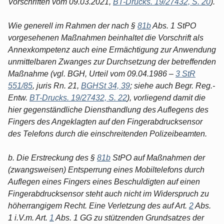
Vorschriften vom 09.03.2021,
BT-Drucks. 19/27432, S. 20
).
Wie generell im Rahmen der nach §
81b
Abs. 1 StPO
vorgesehenen Maßnahmen beinhaltet die Vorschrift als
Annexkompetenz auch eine Ermächtigung zur Anwendung
unmittelbaren Zwanges zur Durchsetzung der betreffenden
Maßnahme (vgl. BGH, Urteil vom 09.04.1986 –
3 StR
551/85
, juris Rn. 21,
BGHSt 34, 39
; siehe auch Begr. Reg.-
Entw.
BT-Drucks. 19/27432, S. 22
), vorliegend damit die
hier gegenständliche Diensthandlung des Auflegens des
Fingers des Angeklagten auf den Fingerabdrucksensor
des Telefons durch die einschreitenden Polizeibeamten.
b. Die Erstreckung des §
81b
StPO auf Maßnahmen der
(zwangsweisen) Entsperrung eines Mobiltelefons durch
Auflegen eines Fingers eines Beschuldigten auf einen
Fingerabdrucksensor steht auch nicht im Widerspruch zu
höherrangigem Recht. Eine Verletzung des auf Art.
2
Abs.
1 i.V.m. Art.
1
Abs. 1 GG zu stützenden Grundsatzes der