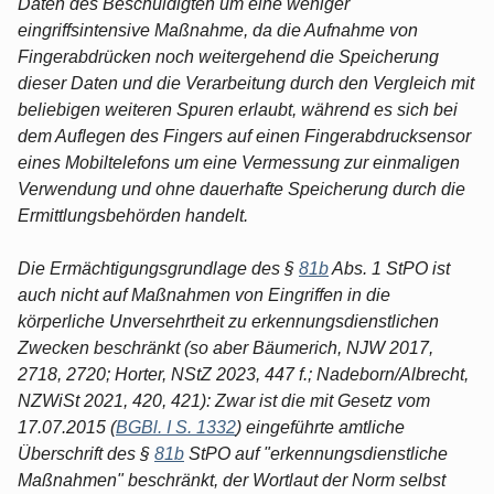
Daten des Beschuldigten um eine weniger
eingriffsintensive Maßnahme, da die Aufnahme von
Fingerabdrücken noch weitergehend die Speicherung
dieser Daten und die Verarbeitung durch den Vergleich mit
beliebigen weiteren Spuren erlaubt, während es sich bei
dem Auflegen des Fingers auf einen Fingerabdrucksensor
eines Mobiltelefons um eine Vermessung zur einmaligen
Verwendung und ohne dauerhafte Speicherung durch die
Ermittlungsbehörden handelt.
Die Ermächtigungsgrundlage des §
81b
Abs. 1 StPO ist
auch nicht auf Maßnahmen von Eingriffen in die
körperliche Unversehrtheit zu erkennungsdienstlichen
Zwecken beschränkt (so aber Bäumerich, NJW 2017,
2718, 2720; Horter, NStZ 2023, 447 f.; Nadeborn/Albrecht,
NZWiSt 2021, 420, 421): Zwar ist die mit Gesetz vom
17.07.2015 (
BGBl. I S. 1332
) eingeführte amtliche
Überschrift des §
81b
StPO auf "erkennungsdienstliche
Maßnahmen" beschränkt, der Wortlaut der Norm selbst