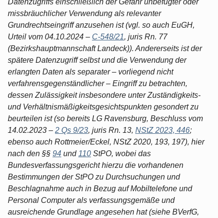
Datenzugriffs einschließlich der Gefahr unbefugter oder
missbräuchlicher Verwendung als relevanter
Grundrechtseingriff anzusehen ist (vgl. so auch EuGH,
Urteil vom 04.10.2024 –
C-548/21
, juris Rn. 77
(Bezirkshauptmannschaft Landeck)). Andererseits ist der
spätere Datenzugriff selbst und die Verwendung der
erlangten Daten als separater – vorliegend nicht
verfahrensgegenständlicher – Eingriff zu betrachten,
dessen Zulässigkeit insbesondere unter Zuständigkeits-
und Verhältnismäßigkeitsgesichtspunkten gesondert zu
beurteilen ist (so bereits LG Ravensburg, Beschluss vom
14.02.2023 –
2 Qs 9/23
, juris Rn. 13,
NStZ 2023, 446
;
ebenso auch Rottmeier/Eckel, NStZ 2020, 193, 197), hier
nach den §§
94
und
110
StPO, wobei das
Bundesverfassungsgericht hierzu die vorhandenen
Bestimmungen der StPO zu Durchsuchungen und
Beschlagnahme auch in Bezug auf Mobiltelefone und
Personal Computer als verfassungsgemäße und
ausreichende Grundlage angesehen hat (siehe BVerfG,