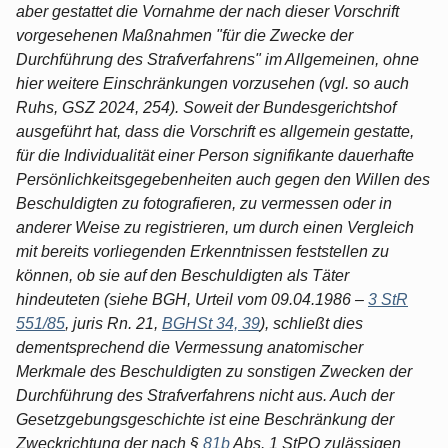
aber gestattet die Vornahme der nach dieser Vorschrift
vorgesehenen Maßnahmen "für die Zwecke der
Durchführung des Strafverfahrens" im Allgemeinen, ohne
hier weitere Einschränkungen vorzusehen (vgl. so auch
Ruhs, GSZ 2024, 254). Soweit der Bundesgerichtshof
ausgeführt hat, dass die Vorschrift es allgemein gestatte,
für die Individualität einer Person signifikante dauerhafte
Persönlichkeitsgegebenheiten auch gegen den Willen des
Beschuldigten zu fotografieren, zu vermessen oder in
anderer Weise zu registrieren, um durch einen Vergleich
mit bereits vorliegenden Erkenntnissen feststellen zu
können, ob sie auf den Beschuldigten als Täter
hindeuteten (siehe BGH, Urteil vom 09.04.1986 –
3 StR
551/85
, juris Rn. 21,
BGHSt 34, 39
), schließt dies
dementsprechend die Vermessung anatomischer
Merkmale des Beschuldigten zu sonstigen Zwecken der
Durchführung des Strafverfahrens nicht aus. Auch der
Gesetzgebungsgeschichte ist eine Beschränkung der
Zweckrichtung der nach §
81b
Abs. 1 StPO zulässigen