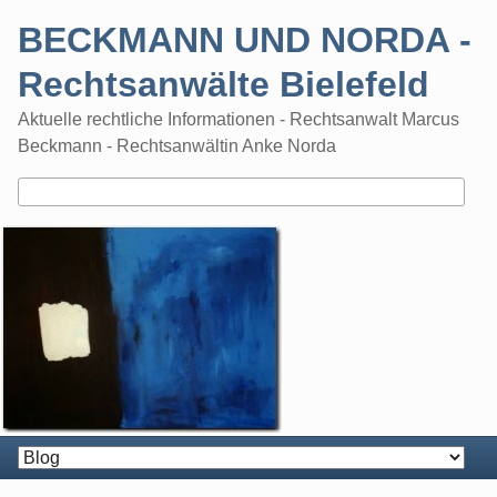
Skip
BECKMANN UND NORDA -
to
content
Rechtsanwälte Bielefeld
Aktuelle rechtliche Informationen - Rechtsanwalt Marcus
Beckmann - Rechtsanwältin Anke Norda