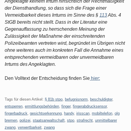
Angeklagte keinem Irrtum hinsichtlich der Rechtmäßigkeit
der Diensthandlung, so dass sich die Frage einer
Vermeidbarkeit dieses Irrtums im Sinne des §
113
Abs. 4
StGB bereits nicht stellt. Dass in der Literatur eine
Gegenauffassung zu herrschenden Meinung der
Zulässigkeit der Maßnahme der einschreitenden
Polizeibeamten vertreten wird, begründet im Übrigen nicht
ohne weiteres auch im konkreten Fall die Annahme eines
entsprechenden vermeidbaren oder unvermeidbaren
Irrtums des Angeklagten.
Den Volltext der Entscheidung finden Sie
hier:
Tags für diesen Artikel:
§ 81b stpo
,
befugnisnorm
,
beschuldigter
,
entsperren
,
ermittlungsbehörden
,
finger
,
fingerabdrucksensor
,
fingerbadruck
,
gesichtserkennung
,
handy
,
irisscan
,
mobiltelefon
,
olg
bremen
,
polizei
,
staatsanwaltschaft
,
stpo
,
strafrecht
,
unmittelbarer
zwang
,
verwertbarkeit
,
zwang