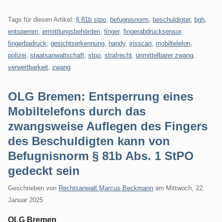
Tags für diesen Artikel:
§ 81b stpo
,
befugnisnorm
,
beschuldigter
,
bgh
,
entsperren
,
ermittlungsbehörden
,
finger
,
fingerabdrucksensor
,
fingerbadruck
,
gesichtserkennung
,
handy
,
irisscan
,
mobiltelefon
,
polizei
,
staatsanwaltschaft
,
stpo
,
strafrecht
,
unmittelbarer zwang
,
verwertbarkeit
,
zwang
OLG Bremen: Entsperrung eines
Mobiltelefons durch das
zwangsweise Auflegen des Fingers
des Beschuldigten kann von
Befugnisnorm § 81b Abs. 1 StPO
gedeckt sein
Geschrieben von
Rechtsanwalt Marcus Beckmann
am
Mittwoch, 22.
Januar 2025
OLG Bremen