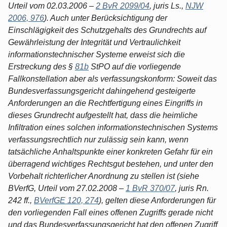
Urteil vom 02.03.2006 –
2 BvR 2099/04
, juris Ls.,
NJW
2006, 976
). Auch unter Berücksichtigung der
Einschlägigkeit des Schutzgehalts des Grundrechts auf
Gewährleistung der Integrität und Vertraulichkeit
informationstechnischer Systeme erweist sich die
Erstreckung des §
81b
StPO auf die vorliegende
Fallkonstellation aber als verfassungskonform: Soweit das
Bundesverfassungsgericht dahingehend gesteigerte
Anforderungen an die Rechtfertigung eines Eingriffs in
dieses Grundrecht aufgestellt hat, dass die heimliche
Infiltration eines solchen informationstechnischen Systems
verfassungsrechtlich nur zulässig sein kann, wenn
tatsächliche Anhaltspunkte einer konkreten Gefahr für ein
überragend wichtiges Rechtsgut bestehen, und unter den
Vorbehalt richterlicher Anordnung zu stellen ist (siehe
BVerfG, Urteil vom 27.02.2008 –
1 BvR 370/07
, juris Rn.
242 ff.,
BVerfGE 120, 274
), gelten diese Anforderungen für
den vorliegenden Fall eines offenen Zugriffs gerade nicht
und das Bundesverfassungsgericht hat den offenen Zugriff