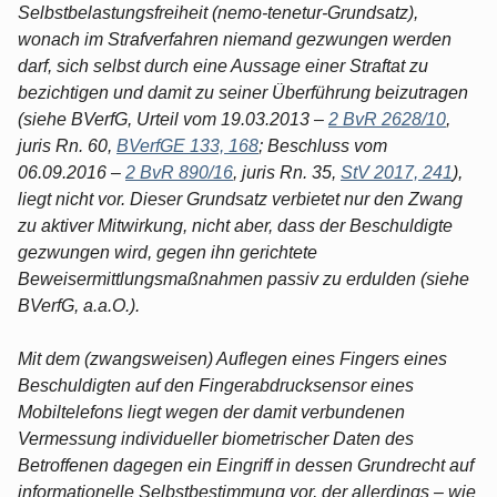
Selbstbelastungsfreiheit (nemo-tenetur-Grundsatz),
wonach im Strafverfahren niemand gezwungen werden
darf, sich selbst durch eine Aussage einer Straftat zu
bezichtigen und damit zu seiner Überführung beizutragen
(siehe BVerfG, Urteil vom 19.03.2013 –
2 BvR 2628/10
,
juris Rn. 60,
BVerfGE 133, 168
; Beschluss vom
06.09.2016 –
2 BvR 890/16
, juris Rn. 35,
StV 2017, 241
),
liegt nicht vor. Dieser Grundsatz verbietet nur den Zwang
zu aktiver Mitwirkung, nicht aber, dass der Beschuldigte
gezwungen wird, gegen ihn gerichtete
Beweisermittlungsmaßnahmen passiv zu erdulden (siehe
BVerfG, a.a.O.).
Mit dem (zwangsweisen) Auflegen eines Fingers eines
Beschuldigten auf den Fingerabdrucksensor eines
Mobiltelefons liegt wegen der damit verbundenen
Vermessung individueller biometrischer Daten des
Betroffenen dagegen ein Eingriff in dessen Grundrecht auf
informationelle Selbstbestimmung vor, der allerdings – wie