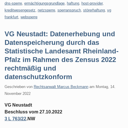
dns-sperre
,
ermächtigungsgrundlage
,
haftung
,
host-provider
,
kreditwesengesetz
,
netzsperre
,
sperranspruch
,
störerhaftung
,
vg
frankfurt
,
websperre
VG Neustadt: Datenerhebung und
Datenspeicherung durch das
Statistische Landesamt Rheinland-
Pfalz im Rahmen des Zensus 2022
rechtmäßig und
datenschutzkonform
Geschrieben von
Rechtsanwalt Marcus Beckmann
am
Montag, 14.
November 2022
VG Neustadt
Beschluss vom 27.10.2022
3 L 763/22
.NW