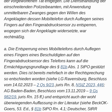
der vorgeworfenen Tat entgegen. Die Diensthandlung der
einschreitenden Polizeibeamten, mit Anwendung
unmittelbaren Zwanges gegen den Willen des
Angeklagten dessen Mobiltelefon durch Auflegen seines
Fingers auf den Fingerabdrucksensor zu entsperren,
wogegen sich der Angeklagte widersetzte, war
rechtmäßig.
a. Die Entsperrung eines Mobiltelefons durch Auflegen
eines Fingers eines Beschuldigten auf den
Fingerabdrucksensor des Telefons kann auf die
Ermächtigungsgrundlage des §
81b
Abs. 1 StPO gestützt
werden. Dies ist bereits mehrfach in der Rechtsprechung
so entschieden worden (siehe LG Ravensburg, Beschluss
vom 14.02.2023 –
2 Qs 9/23
, juris Rn. 8,
NStZ 2023, 446
;
AG Baden-Baden, Beschluss vom 13.11.2019 –
9 Gs
982/19
, juris Rn. 15 ff.) und entspricht auch der wohl
überwiegenden Auffassung in der Literatur (siehe BeckOK-
Goers, 53. Ed., §
81b
StPO Rn. 4.1; Deutscher, StRR