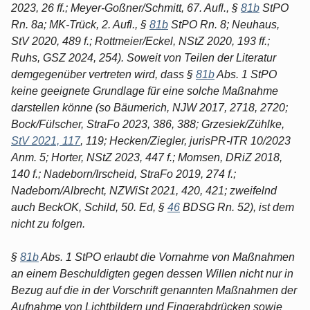
2023, 26 ff.; Meyer-Goßner/Schmitt, 67. Aufl., §
81b
StPO
Rn. 8a; MK-Trück, 2. Aufl., §
81b
StPO Rn. 8; Neuhaus,
StV 2020, 489 f.; Rottmeier/Eckel, NStZ 2020, 193 ff.;
Ruhs, GSZ 2024, 254). Soweit von Teilen der Literatur
demgegenüber vertreten wird, dass §
81b
Abs. 1 StPO
keine geeignete Grundlage für eine solche Maßnahme
darstellen könne (so Bäumerich, NJW 2017, 2718, 2720;
Bock/Fülscher, StraFo 2023, 386, 388; Grzesiek/Zühlke,
StV 2021, 117
, 119; Hecken/Ziegler, jurisPR-ITR 10/2023
Anm. 5; Horter, NStZ 2023, 447 f.; Momsen, DRiZ 2018,
140 f.; Nadeborn/Irscheid, StraFo 2019, 274 f.;
Nadeborn/Albrecht, NZWiSt 2021, 420, 421; zweifelnd
auch BeckOK, Schild, 50. Ed, §
46
BDSG Rn. 52), ist dem
nicht zu folgen.
§
81b
Abs. 1 StPO erlaubt die Vornahme von Maßnahmen
an einem Beschuldigten gegen dessen Willen nicht nur in
Bezug auf die in der Vorschrift genannten Maßnahmen der
Aufnahme von Lichtbildern und Fingerabdrücken sowie