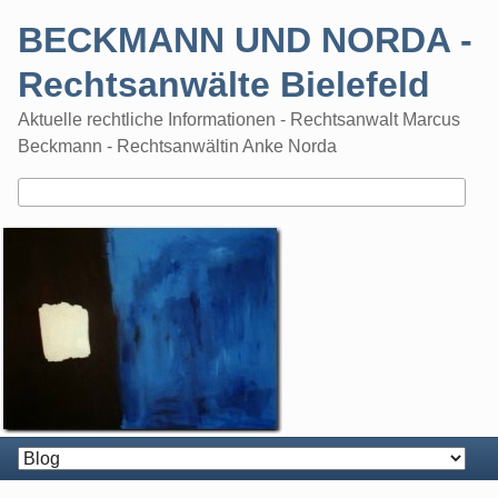
Skip
BECKMANN UND NORDA -
to
content
Rechtsanwälte Bielefeld
Aktuelle rechtliche Informationen - Rechtsanwalt Marcus
Beckmann - Rechtsanwältin Anke Norda