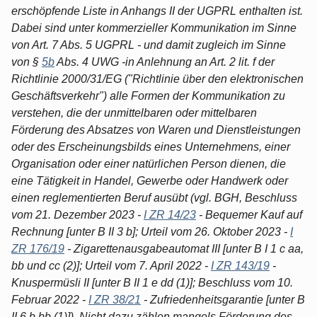
erschöpfende Liste in Anhangs II der UGPRL enthalten ist.
Dabei sind unter kommerzieller Kommunikation im Sinne
von Art. 7 Abs. 5 UGPRL - und damit zugleich im Sinne
von §
5b
Abs. 4 UWG -in Anlehnung an Art. 2 lit. f der
Richtlinie 2000/31/EG ("Richtlinie über den elektronischen
Geschäftsverkehr") alle Formen der Kommunikation zu
verstehen, die der unmittelbaren oder mittelbaren
Förderung des Absatzes von Waren und Dienstleistungen
oder des Erscheinungsbilds eines Unternehmens, einer
Organisation oder einer natürlichen Person dienen, die
eine Tätigkeit in Handel, Gewerbe oder Handwerk oder
einen reglementierten Beruf ausübt (vgl. BGH, Beschluss
vom 21. Dezember 2023 -
I ZR 14/23
- Bequemer Kauf auf
Rechnung [unter B II 3 b]; Urteil vom 26. Oktober 2023 -
I
ZR 176/19
- Zigarettenausgabeautomat III [unter B I 1 c aa,
bb und cc (2)]; Urteil vom 7. April 2022 -
I ZR 143/19
-
Knuspermüsli II [unter B II 1 e dd (1)]; Beschluss vom 10.
Februar 2022 -
I ZR 38/21
- Zufriedenheitsgarantie [unter B
II 6 b bb (1)]). Nicht dazu zählen mangels Förderung des