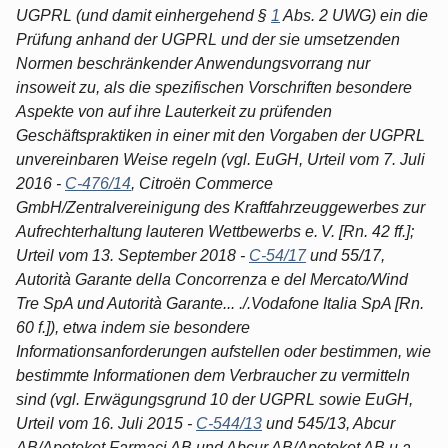
UGPRL (und damit einhergehend §
1
Abs. 2 UWG) ein die
Prüfung anhand der UGPRL und der sie umsetzenden
Normen beschränkender Anwendungsvorrang nur
insoweit zu, als die spezifischen Vorschriften besondere
Aspekte von auf ihre Lauterkeit zu prüfenden
Geschäftspraktiken in einer mit den Vorgaben der UGPRL
unvereinbaren Weise regeln (vgl. EuGH, Urteil vom 7. Juli
2016 -
C-476/14
, Citroën Commerce
GmbH/Zentralvereinigung des Kraftfahrzeuggewerbes zur
Aufrechterhaltung lauteren Wettbewerbs e. V. [Rn. 42 ff.];
Urteil vom 13. September 2018 -
C-54/17
und 55/17,
Autorità Garante della Concorrenza e del Mercato/Wind
Tre SpA und Autorità Garante... ./.Vodafone Italia SpA [Rn.
60 f.]), etwa indem sie besondere
Informationsanforderungen aufstellen oder bestimmen, wie
bestimmte Informationen dem Verbraucher zu vermitteln
sind (vgl. Erwägungsgrund 10 der UGPRL sowie EuGH,
Urteil vom 16. Juli 2015 -
C-544/13
und 545/13, Abcur
AB/Apoteket Farmaci AB und Abcur AB/Apoteket AB u.a