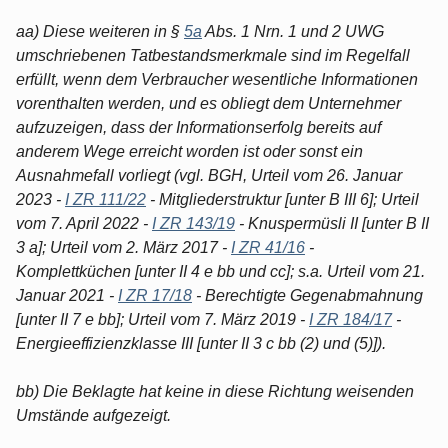
aa) Diese weiteren in §
5a
Abs. 1 Nrn. 1 und 2 UWG
umschriebenen Tatbestandsmerkmale sind im Regelfall
erfüllt, wenn dem Verbraucher wesentliche Informationen
vorenthalten werden, und es obliegt dem Unternehmer
aufzuzeigen, dass der Informationserfolg bereits auf
anderem Wege erreicht worden ist oder sonst ein
Ausnahmefall vorliegt (vgl. BGH, Urteil vom 26. Januar
2023 -
I ZR 111/22
- Mitgliederstruktur [unter B III 6]; Urteil
vom 7. April 2022 -
I ZR 143/19
- Knuspermüsli II [unter B II
3 a]; Urteil vom 2. März 2017 -
I ZR 41/16
-
Komplettküchen [unter II 4 e bb und cc]; s.a. Urteil vom 21.
Januar 2021 -
I ZR 17/18
- Berechtigte Gegenabmahnung
[unter II 7 e bb]; Urteil vom 7. März 2019 -
I ZR 184/17
-
Energieeffizienzklasse III [unter II 3 c bb (2) und (5)]).
bb) Die Beklagte hat keine in diese Richtung weisenden
Umstände aufgezeigt.