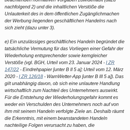
nachfolgend 2) und die inhaltlichen Verstöße die
Unlauterkeit des in dem öffentlichen Zugänglichmachen
der Werbung liegenden geschäftlichen Handelns nach
sich zieht (dazu unter 3).
e) Ein unzulässiges geschäftliches Handeln begründet die
tatsächliche Vermutung für das Vorliegen einer Gefahr der
Wiederholung entsprechender sowie kerngleicher
Verstöße (vgl. BGH, Urteil vom 23. Januar 2024 -
I ZR
147/22
- Eindrehpapier [unter B II 5 a]; Urteil vom 12. März
2020 -
I ZR 126/18
- WarnWetter-App [unter B III 5 a]). Das
gilt unabhängig davon, ob sich eine unlautere Handlung
wirtschaftlich zum Nachteil des Unternehmers auswirkt.
Für die Entstehung der Wiederholungsgefahr kommt es
weder ein Verschulden des Unternehmers noch auf von
ihm mit seinem Handeln verfolgte Ziele an. Deshalb räumt
die Erkenntnis, mit einem beanstandeten Handeln
nachteilige Folgen verursacht zu haben, die