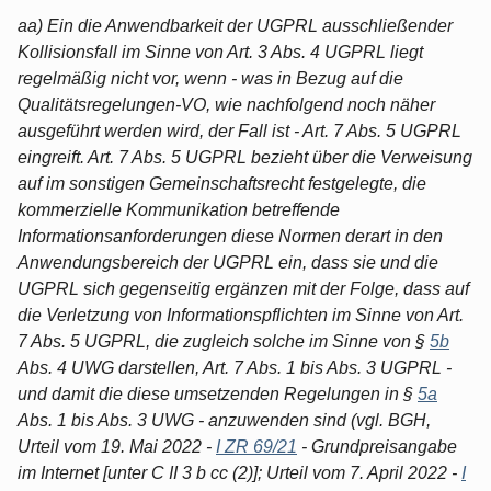
aa) Ein die Anwendbarkeit der UGPRL ausschließender
Kollisionsfall im Sinne von Art. 3 Abs. 4 UGPRL liegt
regelmäßig nicht vor, wenn - was in Bezug auf die
Qualitätsregelungen-VO, wie nachfolgend noch näher
ausgeführt werden wird, der Fall ist - Art. 7 Abs. 5 UGPRL
eingreift. Art. 7 Abs. 5 UGPRL bezieht über die Verweisung
auf im sonstigen Gemeinschaftsrecht festgelegte, die
kommerzielle Kommunikation betreffende
Informationsanforderungen diese Normen derart in den
Anwendungsbereich der UGPRL ein, dass sie und die
UGPRL sich gegenseitig ergänzen mit der Folge, dass auf
die Verletzung von Informationspflichten im Sinne von Art.
7 Abs. 5 UGPRL, die zugleich solche im Sinne von §
5b
Abs. 4 UWG darstellen, Art. 7 Abs. 1 bis Abs. 3 UGPRL -
und damit die diese umsetzenden Regelungen in §
5a
Abs. 1 bis Abs. 3 UWG - anzuwenden sind (vgl. BGH,
Urteil vom 19. Mai 2022 -
I ZR 69/21
- Grundpreisangabe
im Internet [unter C II 3 b cc (2)]; Urteil vom 7. April 2022 -
I