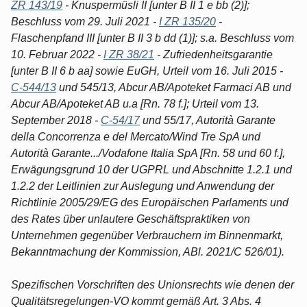
ZR 143/19
- Knuspermüsli II [unter B II 1 e bb (2)];
Beschluss vom 29. Juli 2021 -
I ZR 135/20
-
Flaschenpfand III [unter B II 3 b dd (1)]; s.a. Beschluss vom
10. Februar 2022 -
I ZR 38/21
- Zufriedenheitsgarantie
[unter B II 6 b aa] sowie EuGH, Urteil vom 16. Juli 2015 -
C-544/13
und 545/13, Abcur AB/Apoteket Farmaci AB und
Abcur AB/Apoteket AB u.a [Rn. 78 f.]; Urteil vom 13.
September 2018 -
C-54/17
und 55/17, Autorità Garante
della Concorrenza e del Mercato/Wind Tre SpA und
Autorità Garante.../Vodafone Italia SpA [Rn. 58 und 60 f.],
Erwägungsgrund 10 der UGPRL und Abschnitte 1.2.1 und
1.2.2 der Leitlinien zur Auslegung und Anwendung der
Richtlinie 2005/29/EG des Europäischen Parlaments und
des Rates über unlautere Geschäftspraktiken von
Unternehmen gegenüber Verbrauchern im Binnenmarkt,
Bekanntmachung der Kommission, ABl. 2021/C 526/01).
Spezifischen Vorschriften des Unionsrechts wie denen der
Qualitätsregelungen-VO kommt gemäß Art. 3 Abs. 4