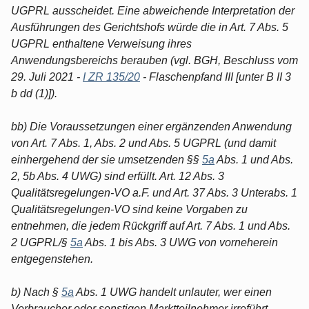
UGPRL ausscheidet. Eine abweichende Interpretation der
Ausführungen des Gerichtshofs würde die in Art. 7 Abs. 5
UGPRL enthaltene Verweisung ihres
Anwendungsbereichs berauben (vgl. BGH, Beschluss vom
29. Juli 2021 -
I ZR 135/20
- Flaschenpfand III [unter B II 3
b dd (1)]).
bb) Die Voraussetzungen einer ergänzenden Anwendung
von Art. 7 Abs. 1, Abs. 2 und Abs. 5 UGPRL (und damit
einhergehend der sie umsetzenden §§
5a
Abs. 1 und Abs.
2, 5b Abs. 4 UWG) sind erfüllt. Art. 12 Abs. 3
Qualitätsregelungen-VO a.F. und Art. 37 Abs. 3 Unterabs. 1
Qualitätsregelungen-VO sind keine Vorgaben zu
entnehmen, die jedem Rückgriff auf Art. 7 Abs. 1 und Abs.
2 UGPRL/§
5a
Abs. 1 bis Abs. 3 UWG von vorneherein
entgegenstehen.
b) Nach §
5a
Abs. 1 UWG handelt unlauter, wer einen
Verbraucher oder sonstigen Marktteilnehmer irreführt,