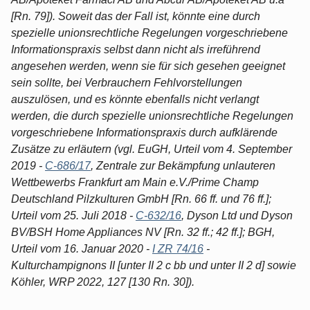
[Rn. 79]). Soweit das der Fall ist, könnte eine durch
spezielle unionsrechtliche Regelungen vorgeschriebene
Informationspraxis selbst dann nicht als irreführend
angesehen werden, wenn sie für sich gesehen geeignet
sein sollte, bei Verbrauchern Fehlvorstellungen
auszulösen, und es könnte ebenfalls nicht verlangt
werden, die durch spezielle unionsrechtliche Regelungen
vorgeschriebene Informationspraxis durch aufklärende
Zusätze zu erläutern (vgl. EuGH, Urteil vom 4. September
2019 -
C-686/17
, Zentrale zur Bekämpfung unlauteren
Wettbewerbs Frankfurt am Main e.V./Prime Champ
Deutschland Pilzkulturen GmbH [Rn. 66 ff. und 76 ff.];
Urteil vom 25. Juli 2018 -
C-632/16
, Dyson Ltd und Dyson
BV/BSH Home Appliances NV [Rn. 32 ff.; 42 ff.]; BGH,
Urteil vom 16. Januar 2020 -
I ZR 74/16
-
Kulturchampignons II [unter II 2 c bb und unter II 2 d] sowie
Köhler, WRP 2022, 127 [130 Rn. 30]).