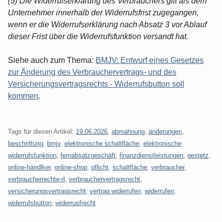
(5) Die Widerrufserklärung des Verbrauchers gilt als dem
Unternehmer innerhalb der Widerrufsfrist zugegangen,
wenn er die Widerrufserklärung nach Absatz 3 vor Ablauf
dieser Frist über die Widerrufsfunktion versandt hat.
Siehe auch zum Thema:
BMJV: Entwurf eines Gesetzes
zur Änderung des Verbrauchervertrags- und des
Versicherungsvertragsrechts - Widerrufsbutton soll
kommen
.
Tags für diesen Artikel:
19.06.2026
,
abmahnung
,
änderungen
,
beschriftung
,
bmjv
,
elektronische schaltfläche
,
elektronische
widerrufsfunktion
,
fernabsatzgeschäft
,
finanzdienstleistungen
,
gestetz
,
online-händlker
,
online-shop
,
pflicht
,
schaltfläche
,
verbraucher
,
verbraucherrechte-rl
,
verbrauchervertragsrecht
,
versicherungsvertragsrecht
,
vertrag widerrufen
,
widerrufen
,
widerrufsbutton
,
widerrusfrecht