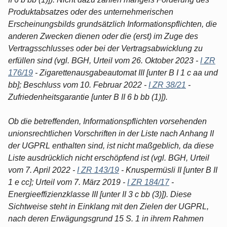
Produktabsatzes oder des unternehmerischen
Erscheinungsbilds grundsätzlich Informationspflichten, die
anderen Zwecken dienen oder die (erst) im Zuge des
Vertragsschlusses oder bei der Vertragsabwicklung zu
erfüllen sind (vgl. BGH, Urteil vom 26. Oktober 2023 -
I ZR
176/19
- Zigarettenausgabeautomat III [unter B I 1 c aa und
bb]; Beschluss vom 10. Februar 2022 -
I ZR 38/21
-
Zufriedenheitsgarantie [unter B II 6 b bb (1)]).
Ob die betreffenden, Informationspflichten vorsehenden
unionsrechtlichen Vorschriften in der Liste nach Anhang II
der UGPRL enthalten sind, ist nicht maßgeblich, da diese
Liste ausdrücklich nicht erschöpfend ist (vgl. BGH, Urteil
vom 7. April 2022 -
I ZR 143/19
- Knuspermüsli II [unter B II
1 e cc]; Urteil vom 7. März 2019 -
I ZR 184/17
-
Energieeffizienzklasse III [unter II 3 c bb (3)]). Diese
Sichtweise steht in Einklang mit den Zielen der UGPRL,
nach deren Erwägungsgrund 15 S. 1 in ihrem Rahmen