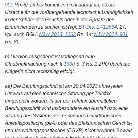
901
Rn. 8). Dabei kommt es nicht darauf an, ob die
Ursache für die vorübergehende technische Unmöglichkeit
in der Sphäre des Gerichts oder in der Sphäre des
Einreichenden zu suchen ist (vgl.
BT-Drs. 17/12634
, 27;
vgl. auch BGH,
NJW 2023, 1062
Rn. 14;
NJW 2024, 901
Rn. 8).
b) Hiervon ausgehend ist vorliegend eine
Glaubhaftmachung nach §
130d
S. 3 Hs. 1 ZPO durch die
Klägerin nicht rechtzeitig erfolgt.
aa) Die Berufungsschrift ist am 20.04.2023 ohne jeden
Hinweis auf eine technische Störung per Telefax
eingereicht worden. In der per Telefax übermittelten
Berufungsschrift wird insbesondere ein Ausfall bzw. eine
Störung des Systems des besonderen elektronischen
Anwaltspostfachs (beA) oder des Elektronischen Gerichts-
und Verwaltungspostfaches (EGVP) nicht erwähnt. Soweit
es in der Berufungsschrift am Ende heißt, dass eine