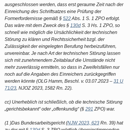
ausgeschlossen werden, dass erst geraume Zeit nach der
Einreichung des Schriftsatzes eine Prüfung der
Formerfordernisse gemäß §
522
Abs. 1 S. 1 ZPO erfolgt.
Das wäre mit dem Zweck des §
130d
S. 3 Hs. 1 ZPO, so
schnell wie möglich die Ursächlichkeit der technischen
Störung zu klären und Rechtssicherheit bzgl. der
Zulässigkeit der eingelegten Berufung herbeizuführen,
unvereinbar. Je nach Art der technischen Störung lassen
sich mit zunehmendem Zeitablauf die Umstände nicht
mehr zuverlässig ermitteln, so dass in Zweifelsfällen nur
noch auf die Angaben des Einreichers zurückgegriffen
werden könnte (OLG Hamm, Beschl. v. 03.07.2023 –
31 U
71/23
, NJOZ 2023, 1582 Rn. 22).
cc) Unerheblich ist schließlich, ob die technische Störung
„gerichtsbekannt“ oder „offenkundig“ (§
291
ZPO) war.
(1 )Das Bundesarbeitsgericht (
NJW 2023, 623
Rn. 39) hat
zu der mit §
130d
S. 3 ZPO wörtlich übereinstimmenden