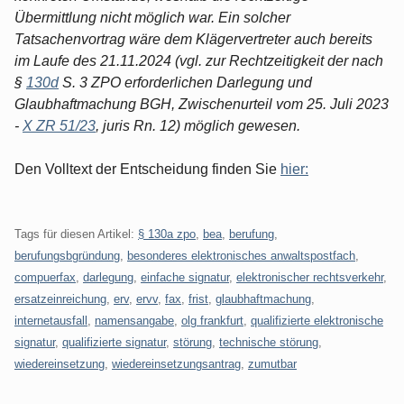
Übermittlung nicht möglich war. Ein solcher
Tatsachenvortrag wäre dem Klägervertreter auch bereits
im Laufe des 21.11.2024 (vgl. zur Rechtzeitigkeit der nach
§
130d
S. 3 ZPO erforderlichen Darlegung und
Glaubhaftmachung BGH, Zwischenurteil vom 25. Juli 2023
-
X ZR 51/23
, juris Rn. 12) möglich gewesen.
Den Volltext der Entscheidung finden Sie
hier:
Tags für diesen Artikel:
§ 130a zpo
,
bea
,
berufung
,
berufungsbgründung
,
besonderes elektronisches anwaltspostfach
,
compuerfax
,
darlegung
,
einfache signatur
,
elektronischer rechtsverkehr
,
ersatzeinreichung
,
erv
,
ervv
,
fax
,
frist
,
glaubhaftmachung
,
internetausfall
,
namensangabe
,
olg frankfurt
,
qualifizierte elektronische
signatur
,
qualifizierte signatur
,
störung
,
technische störung
,
wiedereinsetzung
,
wiedereinsetzungsantrag
,
zumutbar