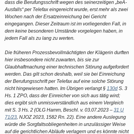
dass die Berufungsschrift wegen des seinerzeitigen „beA-
Ausfalls“ per Telefax eingereicht wurde, erst mehr als zwei
Wochen nach der Ersatzeinreichung bei Gericht
eingegangen. Dieser Zeitraum ist im vorliegenden Fall, in
dem keine besonderen Umstände vorgelegen haben, in
jedem Fall als zu lang zu werten.
Die früheren Prozessbevollmächtigten der Klägerin durften
hier insbesondere nicht zuwarten, bis sie zur
Glaubhaftmachung einer technischen Störung aufgefordert
werden. Das gilt schon deshalb, weil sie bei Einreichung
der Berufungsschrift per Telefax auf eine solche Störung
nicht hingewiesen hatten. Im Übrigen verlangt §
130d
S. 3
Hs. 1 ZPO, dass der Einreicher von sich aus tätig wird;
dies ergibt sich unmissverständlich aus einem Vergleich
mit S. 3 Hs. 2 (OLG Hamm, Beschl. v. 03.07.2023 –
31 U
71/23
, NJOZ 2023, 1582 Rn. 22). Eine andere Auslegung
würde die Sorgfaltsobliegenheiten in unzulässiger Weise
auf die gerichtlichen Abläufe verlagern und es könnte nicht