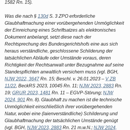
1582 Rn. 15).
Was die nach §
130d
S. 3 ZPO erforderliche
Glaubhaftmachung einer vorübergehenden Unmöglichkeit
der Einreichung eines Schriftsatzes als elektronisches
Dokument anbelangt, setzt diese nach der
Rechtsprechung des Bundesgerichtshofs eine aus sich
heraus verständliche, geschlossene Schilderung der
tatsächlichen Abläufe oder Umstände voraus, deren
Richtigkeit der Rechtsanwalt unter Bezugnahme auf seine
Standespflichten anwaltlich versichern muss (vgl. BGH,
NJW 2022, 3647
Rn. 15; Beschl. v. 26.01.2023 –
V ZB
11/22
, BeckRS 2023, 10045 Rn. 11;
NJW 2023, 2883
Rn.
19;
GRUR 2023, 1481
Rn. 11 – EGVP-Störung;
NJW
2024, 901
Rn. 8). Glaubhaft zu machen ist die technische
Unmöglichkeit einschließlich ihrer vorübergehenden
Natur, wobei eine (laienverständliche) Schilderung und
Glaubhaftmachung der tatsächlichen Umstände genügt
(vgl. BGH,
NJW 2023, 2883
Rn. 21 m.w.N.;
NJW 2024,