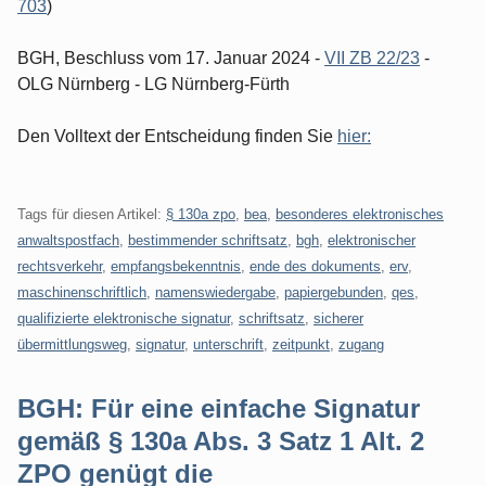
703
)
BGH, Beschluss vom 17. Januar 2024 -
VII ZB 22/23
-
OLG Nürnberg - LG Nürnberg-Fürth
Den Volltext der Entscheidung finden Sie
hier:
Tags für diesen Artikel:
§ 130a zpo
,
bea
,
besonderes elektronisches
anwaltspostfach
,
bestimmender schriftsatz
,
bgh
,
elektronischer
rechtsverkehr
,
empfangsbekenntnis
,
ende des dokuments
,
erv
,
maschinenschriftlich
,
namenswiedergabe
,
papiergebunden
,
qes
,
qualifizierte elektronische signatur
,
schriftsatz
,
sicherer
übermittlungsweg
,
signatur
,
unterschrift
,
zeitpunkt
,
zugang
BGH: Für eine einfache Signatur
gemäß § 130a Abs. 3 Satz 1 Alt. 2
ZPO genügt die