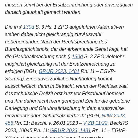
müssen somit bei der Ersatzeinreichung oder unverzüglich
danach glaubhaft gemacht werden.
Die in §
130d
S. 3 Hs. 1 ZPO aufgeführten Alternativen
stehen dabei nicht gleichrangig zur Auswahl
nebeneinander. Nach der Rechtsprechung des
Bundesgerichtshofs, der der erkennende Senat folgt, hat
die Glaubhaftmachung nach §
130d
S. 3 ZPO vielmehr
möglichst gleichzeitig mit der Ersatzeinreichung zu
erfolgen (BGH,
GRUR 2023, 1481
Rn. 11 – EGVP-
Störung). Eine unverzügliche Nachholung kommt
ausschließlich dann in Betracht, wenn der Rechtsanwalt
das technische Defizit erst kurz vor Fristablauf bemerkt
und ihm daher nicht mehr genügend Zeit für die gebotene
Darlegung und Glaubhaftmachung in dem ersatzweise
einzureichenden Schriftsatz verbleibt (BGH,
NJW 2023,
456
Rn. 11; Beschl. v. 26.01.2023 –
V ZB 11/22
, BeckRS
2023, 10045 Rn. 11;
GRUR 2023, 1481
Rn. 11 – EGVP-
Störung). Eine noch am gleichen Tag wie die