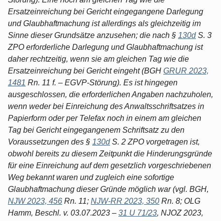
Ersatzeinreichung bei Gericht eingegangene Darlegung
und Glaubhaftmachung ist allerdings als gleichzeitig im
Sinne dieser Grundsätze anzusehen; die nach §
130d
S. 3
ZPO erforderliche Darlegung und Glaubhaftmachung ist
daher rechtzeitig, wenn sie am gleichen Tag wie die
Ersatzeinreichung bei Gericht eingeht (BGH
GRUR 2023,
1481
Rn. 11 f. – EGVP-Störung). Es ist hingegen
ausgeschlossen, die erforderlichen Angaben nachzuholen,
wenn weder bei Einreichung des Anwaltsschriftsatzes in
Papierform oder per Telefax noch in einem am gleichen
Tag bei Gericht eingegangenem Schriftsatz zu den
Voraussetzungen des §
130d
S. 2 ZPO vorgetragen ist,
obwohl bereits zu diesem Zeitpunkt die Hinderungsgründe
für eine Einreichung auf dem gesetzlich vorgeschriebenen
Weg bekannt waren und zugleich eine sofortige
Glaubhaftmachung dieser Gründe möglich war (vgl. BGH,
NJW 2023, 456
Rn. 11;
NJW-RR 2023, 350
Rn. 8; OLG
Hamm, Beschl. v. 03.07.2023 –
31 U 71/23
, NJOZ 2023,