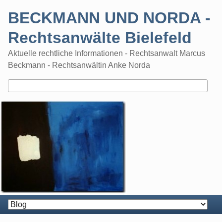
Skip
BECKMANN UND NORDA -
to
content
Rechtsanwälte Bielefeld
Aktuelle rechtliche Informationen - Rechtsanwalt Marcus
Beckmann - Rechtsanwältin Anke Norda