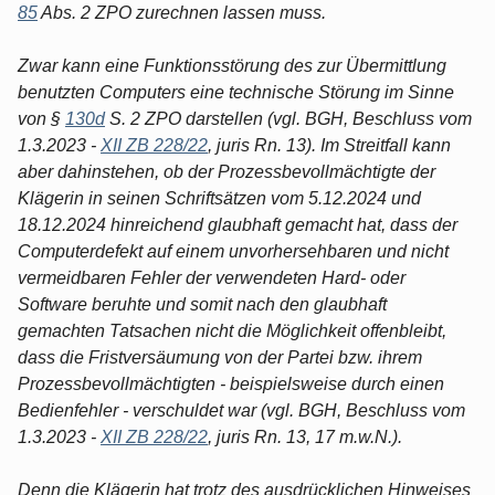
85
Abs. 2 ZPO zurechnen lassen muss.
Zwar kann eine Funktionsstörung des zur Übermittlung
benutzten Computers eine technische Störung im Sinne
von §
130d
S. 2 ZPO darstellen (vgl. BGH, Beschluss vom
1.3.2023 -
XII ZB 228/22
, juris Rn. 13). Im Streitfall kann
aber dahinstehen, ob der Prozessbevollmächtigte der
Klägerin in seinen Schriftsätzen vom 5.12.2024 und
18.12.2024 hinreichend glaubhaft gemacht hat, dass der
Computerdefekt auf einem unvorhersehbaren und nicht
vermeidbaren Fehler der verwendeten Hard- oder
Software beruhte und somit nach den glaubhaft
gemachten Tatsachen nicht die Möglichkeit offenbleibt,
dass die Fristversäumung von der Partei bzw. ihrem
Prozessbevollmächtigten - beispielsweise durch einen
Bedienfehler - verschuldet war (vgl. BGH, Beschluss vom
1.3.2023 -
XII ZB 228/22
, juris Rn. 13, 17 m.w.N.).
Denn die Klägerin hat trotz des ausdrücklichen Hinweises