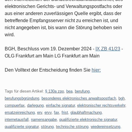
elektronischen Gerichts- und Verwaltungspostfachs oder
aus einer anderen zuverlässigen Quelle ergibt, dass der
betreffende Empfangsserver nicht zu erreichen ist, und
nicht angegeben ist, bis wann die Störung behoben sein
wird.
BGH, Beschluss vom 19. Dezember 2024 -
IX ZB 41/23
-
OLG Frankfurt am Main LG Frankfurt am Main
Den Volltext der Entscheidung finden Sie
hier:
Tags für diesen Artikel:
§ 130a zpo
,
bea
,
berufung
,
berufungsbgründung
,
besonderes elektronisches anwaltspostfach
,
bgh
,
compuerfax
,
darlegung
,
einfache signatur
,
elektronischer rechtsverkehr
,
ersatzeinreichung
,
erv
,
ervv
,
fax
,
frist
,
glaubhaftmachung
,
internetausfall
,
namensangabe
,
qualifizierte elektronische signatur
,
qualifizierte signatur
,
störung
,
technische störung
,
wiedereinsetzung
,