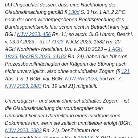
bb) Ungeachtet dessen, dass eine Nachholung der
Glaubhaftmachung gemäß §
130d
S. 3 Hs. 1 Alt. 2 ZPO
nach der oben wiedergegebenen Rechtsprechung des
Bundesgerichtshofs hier schon nicht in Betracht kam (vgl.
BGH
NJW 2023, 456
Rn. 11; so auch: OLG Hamm, Beschl.
v. 03.07.2023 –
31 U 71/23
, NJOZ 2023, 1582 Rn. 20;
AGH Nordrhein-Westfalen, Urt. v. 20.10.2023 –
1 AGH
18/23
,
BeckRS 2023, 34182
Rn. 24), haben die früheren
Prozessbevollmächtigten der Klägerin die Störung auch
nicht unverzüglich, also ohne schuldhaftes Zögern (§
121
Abs. 1 S. 1 BGB; vgl. BGH,
NJW-RR 2023, 350
Rn. 7;
NJW 2023, 2883
Rn. 19 und 21) mitgeteilt.
Unverzüglich – und somit ohne schuldhaftes Zögern – ist
die Glaubhaftmachung der vorübergehenden
Unmöglichkeit der Übermittlung eines elektronischen
Dokuments nur, wenn sie zeitlich unmittelbar erfolgt (BGH,
NJW 2023, 2883
Rn. 21). Der Zeitraum des
unverschuldeten Zögerns i.S.v. §
130d
S. 3 ZPO ist eng zu