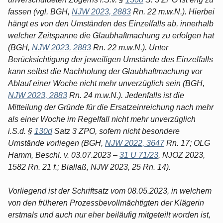
fassen (vgl. BGH,
NJW 2023, 2883
Rn. 22 m.w.N.). Hierbei
hängt es von den Umständen des Einzelfalls ab, innerhalb
welcher Zeitspanne die Glaubhaftmachung zu erfolgen hat
(BGH,
NJW 2023, 2883
Rn. 22 m.w.N.). Unter
Berücksichtigung der jeweiligen Umstände des Einzelfalls
kann selbst die Nachholung der Glaubhaftmachung vor
Ablauf einer Woche nicht mehr unverzüglich sein (BGH,
NJW 2023, 2883
Rn. 24 m.w.N.). Jedenfalls ist die
Mitteilung der Gründe für die Ersatzeinreichung nach mehr
als einer Woche im Regelfall nicht mehr unverzüglich
i.S.d. §
130d
Satz 3 ZPO, sofern nicht besondere
Umstände vorliegen (BGH,
NJW 2022, 3647
Rn. 17; OLG
Hamm, Beschl. v. 03.07.2023 –
31 U 71/23
, NJOZ 2023,
1582 Rn. 21 f.; Biallaß, NJW 2023, 25 Rn. 14).
Vorliegend ist der Schriftsatz vom 08.05.2023, in welchem
von den früheren Prozessbevollmächtigten der Klägerin
erstmals und auch nur eher beiläufig mitgeteilt worden ist,