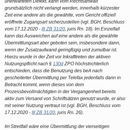
unerwarteten Defekt, kann vom Rechtsanwalt
grundsätzlich nicht verlangt werden, innerhalb kürzester
Zeit eine andere als die gewählte, vom Gericht offiziell
eröffnete Zugangsart sicherzustellen (vgl. BGH, Beschluss
vom 17.12.2020 -
III ZB 31/20
, juris Rn. 18). Im Einzelfall
kann das Ausweichen auf eine andere als die gewählte
Übermittlungsart aber geboten sein, insbesondere dann,
wenn der Zusatzaufwand geringfügig und zumutbar ist.
Hierzu wurde in der Zeit vor Inkrafttreten der aktiven
Nutzungspflicht nach §
130d
ZPO höchstrichterlich
entschieden, dass die Benutzung des beA nach
gescheiterter Übermittlung per Telefax jedenfalls dann in
Betracht kommt, wenn dieses von dem
Prozessbevollmächtigten in der Vergangenheit bereits
aktiv zum Versand von Schriftsätzen genutzt wurde, er also
mit seiner Nutzung vertraut ist (vgl. BGH, Beschluss vom
17.12.2020 -
III ZB 31/20
, juris Rn. 26).
Im Streitfall wäre eine Übermittlung der vierseitigen