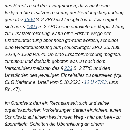
des Senats nicht dazu vorgetragen, dass auch eine
fristgerechte Ersatzeinreichung der Berufungsbegründung
gemäß §
130d
S. 2 ZPO nicht möglich war. Zwar ergibt
sich aus §
130d
S. 2 ZPO keine unmittelbare Verpflichtung
zur Ersatzeinreichung. Kann eine Frist im Wege der
Ersatzeinreichung aber noch gewahrt werden, scheidet
eine Wiedereinsetzung aus (Zöller/Greger ZPO, 35. Aufl.
2024, § 130d Rn. 4). Ob eine Ersatzeinreichung möglich,
zumutbar und deshalb geboten war, ist nach dem
Verschuldensmaßstab des §
233
S. 2 ZPO und den
Umständen des jeweiligen Einzelfalles zu beurteilen (vgl.
OLG Karlsruhe, Urteil vom 5.10.2023 -
12 U 47/23
, juris
Rn. 47).
Im Grundsatz darf ein Rechtsanwalt sich und seine
organisatorischen Vorkehrungen darauf einrichten, einen
Schriftsatz auf einem bestimmten Weg - hier per beA - zu
übermitteln. Scheitert die Übermittlung an einem