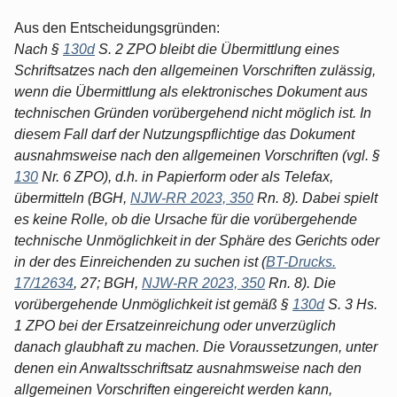
Aus den Entscheidungsgründen:
Nach §
130d
S. 2 ZPO bleibt die Übermittlung eines
Schriftsatzes nach den allgemeinen Vorschriften zulässig,
wenn die Übermittlung als elektronisches Dokument aus
technischen Gründen vorübergehend nicht möglich ist. In
diesem Fall darf der Nutzungspflichtige das Dokument
ausnahmsweise nach den allgemeinen Vorschriften (vgl. §
130
Nr. 6 ZPO), d.h. in Papierform oder als Telefax,
übermitteln (BGH,
NJW-RR 2023, 350
Rn. 8). Dabei spielt
es keine Rolle, ob die Ursache für die vorübergehende
technische Unmöglichkeit in der Sphäre des Gerichts oder
in der des Einreichenden zu suchen ist (
BT-Drucks.
17/12634
, 27; BGH,
NJW-RR 2023, 350
Rn. 8). Die
vorübergehende Unmöglichkeit ist gemäß §
130d
S. 3 Hs.
1 ZPO bei der Ersatzeinreichung oder unverzüglich
danach glaubhaft zu machen. Die Voraussetzungen, unter
denen ein Anwaltsschriftsatz ausnahmsweise nach den
allgemeinen Vorschriften eingereicht werden kann,