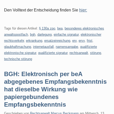
Den Volltext der Entscheidung finden Sie
hier:
Tags für diesen Artikel:
§ 130a zpo
,
bea
,
besonderes elektronisches
anwaltspostfach
,
bgh
,
darlegung
,
einfache signatur
,
elektronischer
rechtsverkehr
,
erkrankung
,
ersatzeinreichung
,
erv
,
ervv
,
frist
,
glaubhaftmachung
,
internetausfall
,
namensangabe
,
qualifizierte
elektronische signatur
,
qualifizierte signatur
,
rechtsanwalt
,
störung
,
technische störung
BGH: Elektronisch per beA
abgegebenes Empfangsbekenntnis
hat dieselbe Wirkung wie
papiergebundenes
Empfangsbekenntnis
Geschrieben von
Rechtsanwalt Marcus Beckmann
am
Mittwoch, 13.