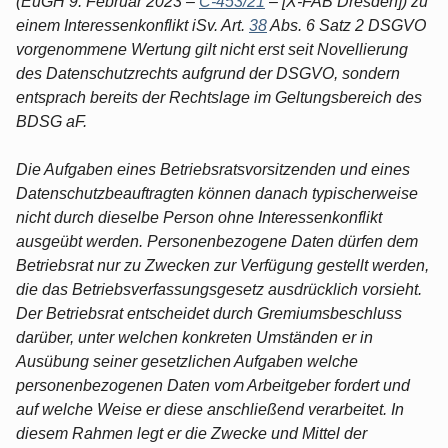
(EuGH 9. Februar 2023 –
C-453/21
– [X-FAB Dresden]) zu
einem Interessenkonflikt iSv. Art.
38
Abs. 6 Satz 2 DSGVO
vorgenommene Wertung gilt nicht erst seit Novellierung
des Datenschutzrechts aufgrund der DSGVO, sondern
entsprach bereits der Rechtslage im Geltungsbereich des
BDSG aF.
Die Aufgaben eines Betriebsratsvorsitzenden und eines
Datenschutzbeauftragten können danach typischerweise
nicht durch dieselbe Person ohne Interessenkonflikt
ausgeübt werden. Personenbezogene Daten dürfen dem
Betriebsrat nur zu Zwecken zur Verfügung gestellt werden,
die das Betriebsverfassungsgesetz ausdrücklich vorsieht.
Der Betriebsrat entscheidet durch Gremiumsbeschluss
darüber, unter welchen konkreten Umständen er in
Ausübung seiner gesetzlichen Aufgaben welche
personenbezogenen Daten vom Arbeitgeber fordert und
auf welche Weise er diese anschließend verarbeitet. In
diesem Rahmen legt er die Zwecke und Mittel der