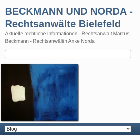
Skip
BECKMANN UND NORDA -
to
content
Rechtsanwälte Bielefeld
Aktuelle rechtliche Informationen - Rechtsanwalt Marcus
Beckmann - Rechtsanwältin Anke Norda