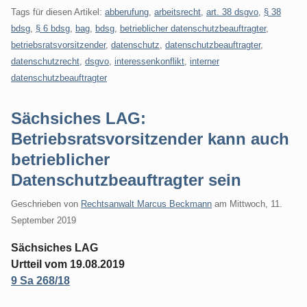
Tags für diesen Artikel:
abberufung
,
arbeitsrecht
,
art. 38 dsgvo
,
§ 38
bdsg
,
§ 6 bdsg
,
bag
,
bdsg
,
betrieblicher datenschutzbeauftragter
,
betriebsratsvorsitzender
,
datenschutz
,
datenschutzbeauftragter
,
datenschutzrecht
,
dsgvo
,
interessenkonflikt
,
interner
datenschutzbeauftragter
Sächsiches LAG:
Betriebsratsvorsitzender kann auch
betrieblicher
Datenschutzbeauftragter sein
Geschrieben von
Rechtsanwalt Marcus Beckmann
am
Mittwoch, 11.
September 2019
Sächsiches LAG
Urtteil vom 19.08.2019
9 Sa 268/18