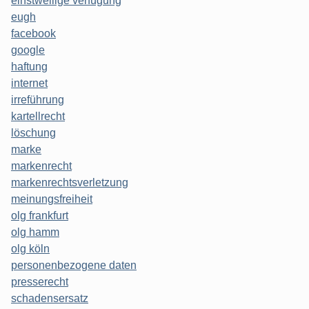
einstweilige verfügung
eugh
facebook
google
haftung
internet
irreführung
kartellrecht
löschung
marke
markenrecht
markenrechtsverletzung
meinungsfreiheit
olg frankfurt
olg hamm
olg köln
personenbezogene daten
presserecht
schadensersatz