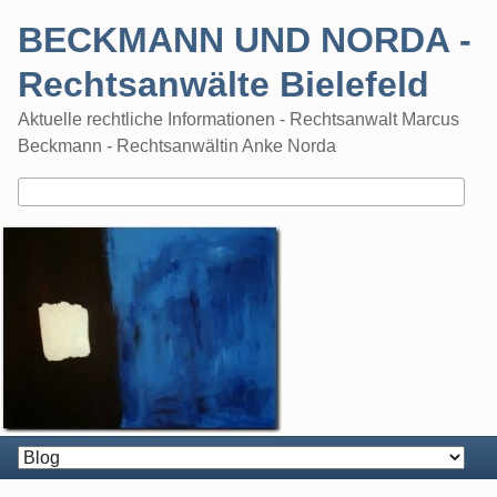
Skip
BECKMANN UND NORDA -
to
content
Rechtsanwälte Bielefeld
Aktuelle rechtliche Informationen - Rechtsanwalt Marcus
Beckmann - Rechtsanwältin Anke Norda