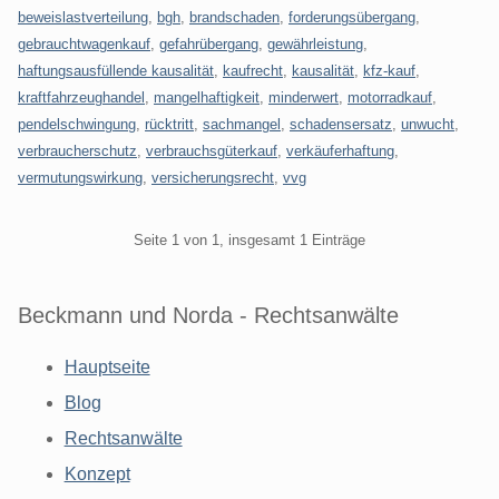
beweislastverteilung
,
bgh
,
brandschaden
,
forderungsübergang
,
gebrauchtwagenkauf
,
gefahrübergang
,
gewährleistung
,
haftungsausfüllende kausalität
,
kaufrecht
,
kausalität
,
kfz-kauf
,
kraftfahrzeughandel
,
mangelhaftigkeit
,
minderwert
,
motorradkauf
,
pendelschwingung
,
rücktritt
,
sachmangel
,
schadensersatz
,
unwucht
,
verbraucherschutz
,
verbrauchsgüterkauf
,
verkäuferhaftung
,
vermutungswirkung
,
versicherungsrecht
,
vvg
Pagination
Seite 1 von 1, insgesamt 1 Einträge
Beckmann und Norda - Rechtsanwälte
Hauptseite
Blog
Rechtsanwälte
Konzept