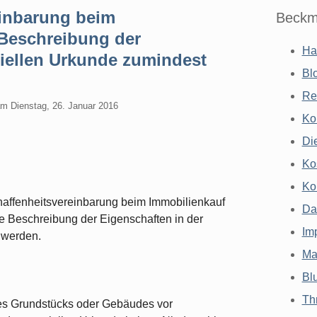
inbarung beim
Beckm
Beschreibung der
Ha
riellen Urkunde zumindest
Bl
Re
am
Dienstag, 26. Januar 2016
Ko
Di
Ko
Ko
affenheitsvereinbarung beim Immobilienkauf
Da
ie Beschreibung der Eigenschaften in der
Im
 werden.
Ma
Bl
Th
es Grundstücks oder Gebäudes vor