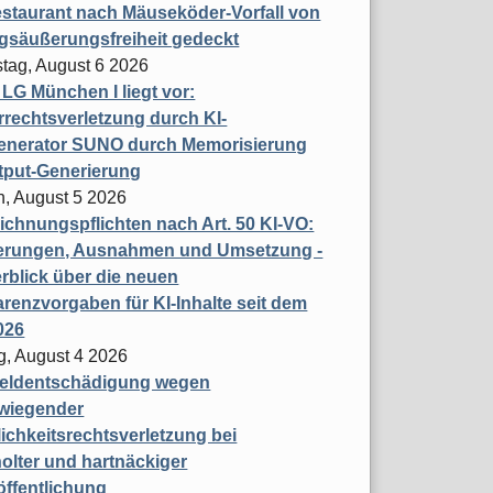
staurant nach Mäuseköder-Vorfall von
gsäußerungsfreiheit gedeckt
tag, August 6 2026
t LG München I liegt vor:
rechtsverletzung durch KI-
enerator SUNO durch Memorisierung
tput-Generierung
h, August 5 2026
chnungspflichten nach Art. 50 KI-VO:
erungen, Ausnahmen und Umsetzung -
rblick über die neuen
renzvorgaben für KI-Inhalte seit dem
026
g, August 4 2026
eldentschädigung wegen
wiegender
ichkeitsrechtsverletzung bei
olter und hartnäckiger
öffentlichung