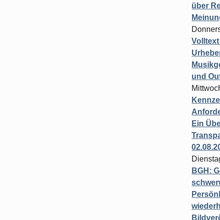
über Re
Meinun
Donners
Volltex
Urheber
Musikg
und Ou
Mittwoc
Kennzei
Anford
Ein Übe
Transpa
02.08.2
Diensta
BGH: G
schwer
Persönl
wiederh
Bildver