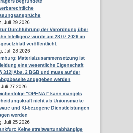
trägers begründete
erbsrechtliche
assungsansprüche
, Juli 29 2026
 zur Durchführung der Verordnung über
che Intelligenz wurde am 28.07.2026 im
esetzblatt veröffentlicht.
g, Juli 28 2026
mburg: Materialzusammensetzung ist
leidung eine wesentliche Eigenschaft
 312j Abs. 2 BGB und muss auf der
labgabeseite angegeben werden
 Juli 27 2026
eichenfolge "OPENAI" kann mangels
heidungskraft nicht als Unionsmarke
tware und KI-bezogene Dienstleistungen
ragen werden
, Juli 25 2026
nkfurt: Keine streitwertunabhängige