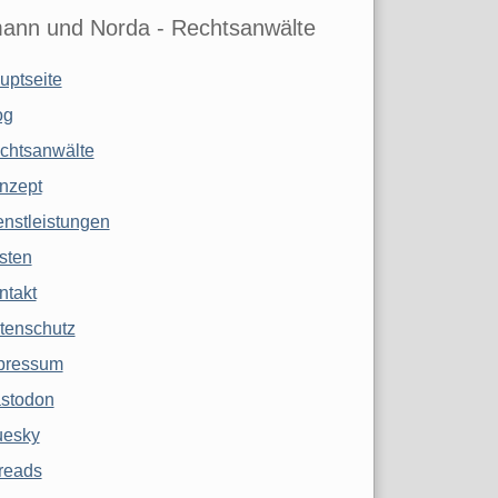
ann und Norda - Rechtsanwälte
uptseite
og
chtsanwälte
nzept
enstleistungen
sten
ntakt
tenschutz
pressum
stodon
uesky
reads