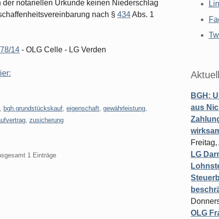
n der notariellen Urkunde keinen Niederschlag
Li
 Beschaffenheitsvereinbarung nach §
434
Abs. 1
Fa
Twi
78/14
- OLG Celle - LG Verden
ier:
Aktuel
BGH: U
aus Nic
,
bgh.grundstückskauf
,
eigenschaft
,
gewährleistung
,
Zahlun
aufvertrag
,
zusicherung
wirksa
Freitag
LG Darm
insgesamt 1 Einträge
Lohnste
Steuerb
beschr
Donners
OLG Fra