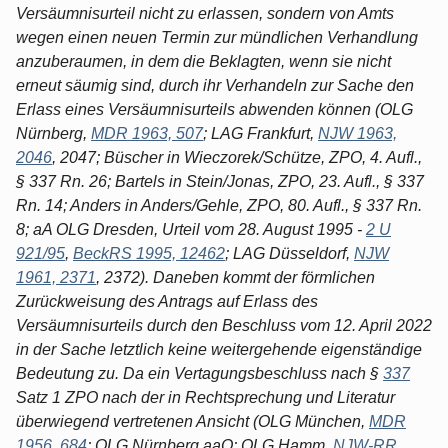
Versäumnisurteil nicht zu erlassen, sondern von Amts
wegen einen neuen Termin zur mündlichen Verhandlung
anzuberaumen, in dem die Beklagten, wenn sie nicht
erneut säumig sind, durch ihr Verhandeln zur Sache den
Erlass eines Versäumnisurteils abwenden können (OLG
Nürnberg,
MDR 1963, 507
; LAG Frankfurt,
NJW 1963,
2046
, 2047; Büscher in Wieczorek/Schütze, ZPO, 4. Aufl.,
§ 337 Rn. 26; Bartels in Stein/Jonas, ZPO, 23. Aufl., § 337
Rn. 14; Anders in Anders/Gehle, ZPO, 80. Aufl., § 337 Rn.
8; aA OLG Dresden, Urteil vom 28. August 1995 -
2 U
921/95
,
BeckRS 1995, 12462
; LAG Düsseldorf,
NJW
1961, 2371
, 2372). Daneben kommt der förmlichen
Zurückweisung des Antrags auf Erlass des
Versäumnisurteils durch den Beschluss vom 12. April 2022
in der Sache letztlich keine weitergehende eigenständige
Bedeutung zu. Da ein Vertagungsbeschluss nach §
337
Satz 1 ZPO nach der in Rechtsprechung und Literatur
überwiegend vertretenen Ansicht (OLG München,
MDR
1956, 684
; OLG Nürnberg aaO; OLG Hamm,
NJW-RR