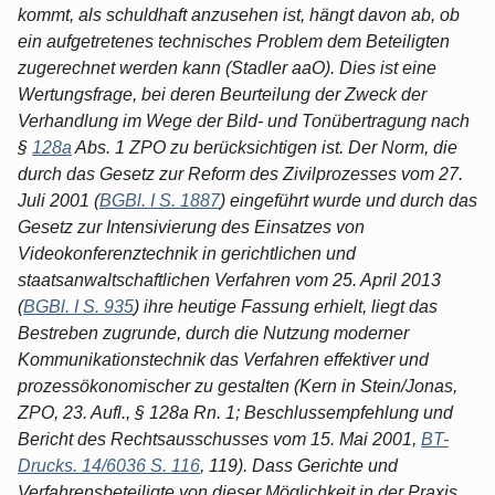
kommt, als schuldhaft anzusehen ist, hängt davon ab, ob
ein aufgetretenes technisches Problem dem Beteiligten
zugerechnet werden kann (Stadler aaO). Dies ist eine
Wertungsfrage, bei deren Beurteilung der Zweck der
Verhandlung im Wege der Bild- und Tonübertragung nach
§
128a
Abs. 1 ZPO zu berücksichtigen ist. Der Norm, die
durch das Gesetz zur Reform des Zivilprozesses vom 27.
Juli 2001 (
BGBl. I S. 1887
) eingeführt wurde und durch das
Gesetz zur Intensivierung des Einsatzes von
Videokonferenztechnik in gerichtlichen und
staatsanwaltschaftlichen Verfahren vom 25. April 2013
(
BGBl. I S. 935
) ihre heutige Fassung erhielt, liegt das
Bestreben zugrunde, durch die Nutzung moderner
Kommunikationstechnik das Verfahren effektiver und
prozessökonomischer zu gestalten (Kern in Stein/Jonas,
ZPO, 23. Aufl., § 128a Rn. 1; Beschlussempfehlung und
Bericht des Rechtsausschusses vom 15. Mai 2001,
BT-
Drucks. 14/6036 S. 116
, 119). Dass Gerichte und
Verfahrensbeteiligte von dieser Möglichkeit in der Praxis