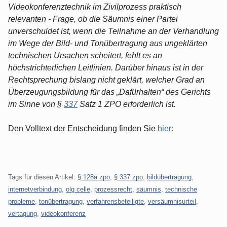
Videokonferenztechnik im Zivilprozess praktisch
relevanten - Frage, ob die Säumnis einer Partei
unverschuldet ist, wenn die Teilnahme an der Verhandlung
im Wege der Bild- und Tonübertragung aus ungeklärten
technischen Ursachen scheitert, fehlt es an
höchstrichterlichen Leitlinien. Darüber hinaus ist in der
Rechtsprechung bislang nicht geklärt, welcher Grad an
Überzeugungsbildung für das „Dafürhalten“ des Gerichts
im Sinne von §
337
Satz 1 ZPO erforderlich ist.
Den Volltext der Entscheidung finden Sie
hier:
Tags für diesen Artikel:
§ 128a zpo
,
§ 337 zpo
,
bildübertragung
,
internetverbindung
,
olg celle
,
prozessrecht
,
säumnis
,
technische
probleme
,
tonübertragung
,
verfahrensbeteiligte
,
versäumnisurteil
,
vertagung
,
videokonferenz