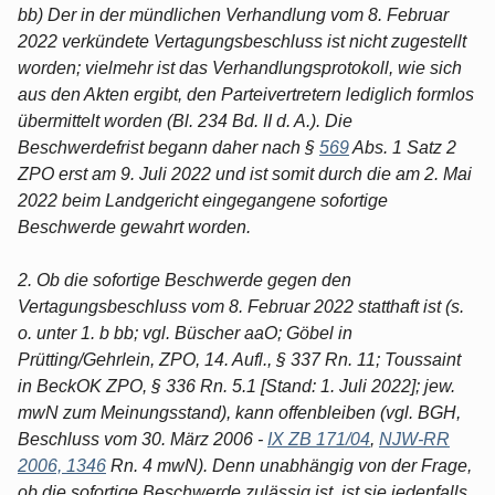
bb) Der in der mündlichen Verhandlung vom 8. Februar
2022 verkündete Vertagungsbeschluss ist nicht zugestellt
worden; vielmehr ist das Verhandlungsprotokoll, wie sich
aus den Akten ergibt, den Parteivertretern lediglich formlos
übermittelt worden (Bl. 234 Bd. II d. A.). Die
Beschwerdefrist begann daher nach §
569
Abs. 1 Satz 2
ZPO erst am 9. Juli 2022 und ist somit durch die am 2. Mai
2022 beim Landgericht eingegangene sofortige
Beschwerde gewahrt worden.
2. Ob die sofortige Beschwerde gegen den
Vertagungsbeschluss vom 8. Februar 2022 statthaft ist (s.
o. unter 1. b bb; vgl. Büscher aaO; Göbel in
Prütting/Gehrlein, ZPO, 14. Aufl., § 337 Rn. 11; Toussaint
in BeckOK ZPO, § 336 Rn. 5.1 [Stand: 1. Juli 2022]; jew.
mwN zum Meinungsstand), kann offenbleiben (vgl. BGH,
Beschluss vom 30. März 2006 -
IX ZB 171/04
,
NJW-RR
2006, 1346
Rn. 4 mwN). Denn unabhängig von der Frage,
ob die sofortige Beschwerde zulässig ist, ist sie jedenfalls,