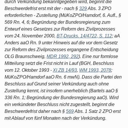
durch Verkündung bekanntgegeben wird, beginnt die
Beschwerdefrist erst mit der - nach §
329
Abs. 3 ZPO
erforderlichen - Zustellung (MüKoZPO/Hamdorf, 6. Aufl., §
569 Rn. 4, 6; Begründung der Bundesregierung zum
Entwurf eines Gesetzes zur Reform des Zivilprozesses
vom 24. November 2000,
BT-Drucks. 14/4722, S. 112
; aA
Anders aaO Rn. 9 unter Hinweis auf die vor dem Gesetz
zur Reform des Zivilprozesses ergangene Entscheidung
OLG Braunschweig,
MDR 1992, 292
). Eine nur formlose
Mitteilung setzt die Frist nicht in Lauf (BGH, Beschluss
vom 12. Oktober 1993 -
XI ZB 14/93
,
WM 1993, 2078
;
MüKoZPO/Hamdorf aaO Rn. 6 mwN). Dass die Partei den
Beschluss auf Grund seiner Verkündung auch ohne
Zustellung kennt, ist insofern unerheblich (Bartels aaO §
336 Rn. 1; Begründung der Bundesregierung aaO). Wird
ein verkündeter Beschluss nicht zugestellt, beginnt die
Beschwerdefrist daher nach §
569
Abs. 1 Satz 2 ZPO erst
mit Ablauf von fünf Monaten nach der Verkündung.