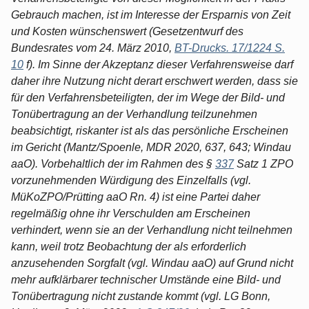
Gebrauch machen, ist im Interesse der Ersparnis von Zeit
und Kosten wünschenswert (Gesetzentwurf des
Bundesrates vom 24. März 2010,
BT-Drucks. 17/1224 S.
10
f). Im Sinne der Akzeptanz dieser Verfahrensweise darf
daher ihre Nutzung nicht derart erschwert werden, dass sie
für den Verfahrensbeteiligten, der im Wege der Bild- und
Tonübertragung an der Verhandlung teilzunehmen
beabsichtigt, riskanter ist als das persönliche Erscheinen
im Gericht (Mantz/Spoenle, MDR 2020, 637, 643; Windau
aaO). Vorbehaltlich der im Rahmen des §
337
Satz 1 ZPO
vorzunehmenden Würdigung des Einzelfalls (vgl.
MüKoZPO/Prütting aaO Rn. 4) ist eine Partei daher
regelmäßig ohne ihr Verschulden am Erscheinen
verhindert, wenn sie an der Verhandlung nicht teilnehmen
kann, weil trotz Beobachtung der als erforderlich
anzusehenden Sorgfalt (vgl. Windau aaO) auf Grund nicht
mehr aufklärbarer technischer Umstände eine Bild- und
Tonübertragung nicht zustande kommt (vgl. LG Bonn,