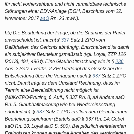
für nicht vorhersehbare und nicht vermeidbare technische
Störungen einer EDV-Anlage (BGH, Beschluss vom 22.
November 2017
aaO
Rn. 23 mwN).
bb) Die Beurteilung der Frage, ob die Säumnis der Partei
unverschuldet ist, macht §
337
Satz 1 ZPO vom
Dafürhalten des Gerichts abhängig. Entscheidend ist damit
ein subjektiver Beurteilungsmaßstab (vgl. Loyal, ZZP 126
[2013], 491, 496 f). Eine Glaubhaftmachung wie in §
236
Abs. 2 Satz 1 Halbs. 2 ZPO verlangt das Gesetz bei der
Entscheidung über die Vertagung nach §
337
Satz 1 ZPO
nicht. Damit trägt es dem Umstand Rechnung, dass im
Termin eine Beweisführung nicht möglich ist
(MüKoZPO/Prütting, 6. Aufl., § 337 Rn. 8; aA Anders aaO
Rn. 5: Glaubhaftmachung wie bei Wiedereinsetzung
erforderlich). §
337
Satz 1 ZPO eröffnet dem Gericht einen
Beurteilungsspielraum (Bartels aaO § 337 Rn. 14; Göbel
aaO Rn. 10; Loyal aaO S. 500). Bei plötzlich eintretenden
Ereignissen können einseitige Angaben des verhinderten