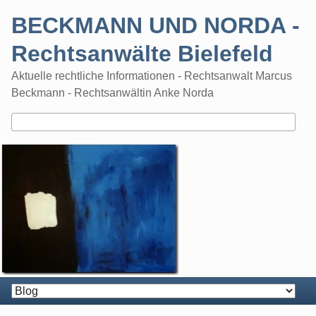
Skip
BECKMANN UND NORDA -
to
content
Rechtsanwälte Bielefeld
Aktuelle rechtliche Informationen - Rechtsanwalt Marcus
Beckmann - Rechtsanwältin Anke Norda