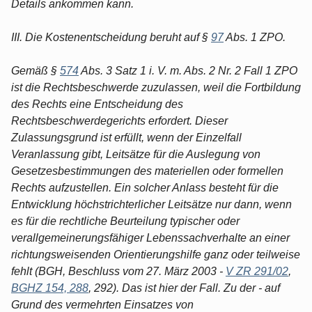
Details ankommen kann.
III. Die Kostenentscheidung beruht auf §
97
Abs. 1 ZPO.
Gemäß §
574
Abs. 3 Satz 1 i. V. m. Abs. 2 Nr. 2 Fall 1 ZPO
ist die Rechtsbeschwerde zuzulassen, weil die Fortbildung
des Rechts eine Entscheidung des
Rechtsbeschwerdegerichts erfordert. Dieser
Zulassungsgrund ist erfüllt, wenn der Einzelfall
Veranlassung gibt, Leitsätze für die Auslegung von
Gesetzesbestimmungen des materiellen oder formellen
Rechts aufzustellen. Ein solcher Anlass besteht für die
Entwicklung höchstrichterlicher Leitsätze nur dann, wenn
es für die rechtliche Beurteilung typischer oder
verallgemeinerungsfähiger Lebenssachverhalte an einer
richtungsweisenden Orientierungshilfe ganz oder teilweise
fehlt (BGH, Beschluss vom 27. März 2003 -
V ZR 291/02
,
BGHZ 154, 288
, 292). Das ist hier der Fall. Zu der - auf
Grund des vermehrten Einsatzes von