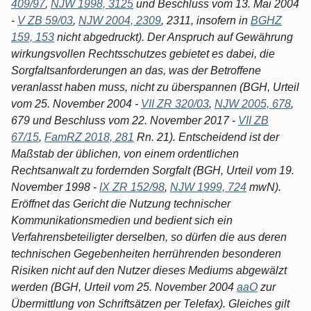
409/97
,
NJW 1998, 3125
und Beschluss vom 13. Mai 2004
-
V ZB 59/03
,
NJW 2004, 2309
, 2311, insofern in
BGHZ
159, 153
nicht abgedruckt). Der Anspruch auf Gewährung
wirkungsvollen Rechtsschutzes gebietet es dabei, die
Sorgfaltsanforderungen an das, was der Betroffene
veranlasst haben muss, nicht zu überspannen (BGH, Urteil
vom 25. November 2004 -
VII ZR 320/03
,
NJW 2005, 678
,
679 und Beschluss vom 22. November 2017 -
VII ZB
67/15
,
FamRZ 2018, 281
Rn. 21). Entscheidend ist der
Maßstab der üblichen, von einem ordentlichen
Rechtsanwalt zu fordernden Sorgfalt (BGH, Urteil vom 19.
November 1998 -
IX ZR 152/98
,
NJW 1999, 724
mwN).
Eröffnet das Gericht die Nutzung technischer
Kommunikationsmedien und bedient sich ein
Verfahrensbeteiligter derselben, so dürfen die aus deren
technischen Gegebenheiten herrührenden besonderen
Risiken nicht auf den Nutzer dieses Mediums abgewälzt
werden (BGH, Urteil vom 25. November 2004
aaO
zur
Übermittlung von Schriftsätzen per Telefax). Gleiches gilt