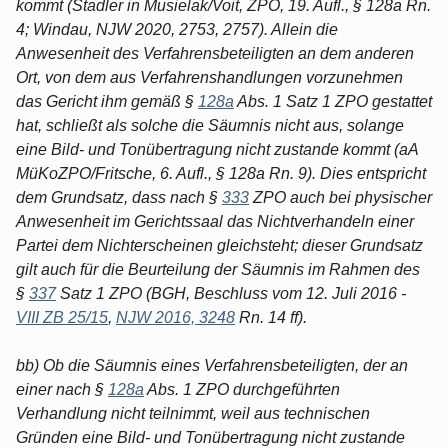
kommt (Stadler in Musielak/Voit, ZPO, 19. Aufl., § 128a Rn.
4; Windau, NJW 2020, 2753, 2757). Allein die
Anwesenheit des Verfahrensbeteiligten an dem anderen
Ort, von dem aus Verfahrenshandlungen vorzunehmen
das Gericht ihm gemäß §
128a
Abs. 1 Satz 1 ZPO gestattet
hat, schließt als solche die Säumnis nicht aus, solange
eine Bild- und Tonübertragung nicht zustande kommt (aA
MüKoZPO/Fritsche, 6. Aufl., § 128a Rn. 9). Dies entspricht
dem Grundsatz, dass nach §
333
ZPO auch bei physischer
Anwesenheit im Gerichtssaal das Nichtverhandeln einer
Partei dem Nichterscheinen gleichsteht; dieser Grundsatz
gilt auch für die Beurteilung der Säumnis im Rahmen des
§
337
Satz 1 ZPO (BGH, Beschluss vom 12. Juli 2016 -
VIII ZB 25/15
,
NJW 2016, 3248
Rn. 14 ff).
bb) Ob die Säumnis eines Verfahrensbeteiligten, der an
einer nach §
128a
Abs. 1 ZPO durchgeführten
Verhandlung nicht teilnimmt, weil aus technischen
Gründen eine Bild- und Tonübertragung nicht zustande