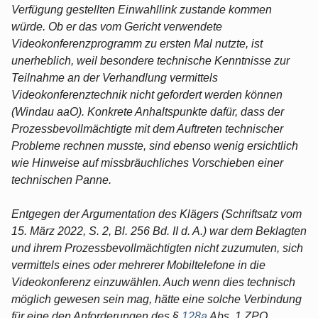
Verfügung gestellten Einwahllink zustande kommen
würde. Ob er das vom Gericht verwendete
Videokonferenzprogramm zu ersten Mal nutzte, ist
unerheblich, weil besondere technische Kenntnisse zur
Teilnahme an der Verhandlung vermittels
Videokonferenztechnik nicht gefordert werden können
(Windau aaO). Konkrete Anhaltspunkte dafür, dass der
Prozessbevollmächtigte mit dem Auftreten technischer
Probleme rechnen musste, sind ebenso wenig ersichtlich
wie Hinweise auf missbräuchliches Vorschieben einer
technischen Panne.
Entgegen der Argumentation des Klägers (Schriftsatz vom
15. März 2022, S. 2, Bl. 256 Bd. II d. A.) war dem Beklagten
und ihrem Prozessbevollmächtigten nicht zuzumuten, sich
vermittels eines oder mehrerer Mobiltelefone in die
Videokonferenz einzuwählen. Auch wenn dies technisch
möglich gewesen sein mag, hätte eine solche Verbindung
für eine den Anforderungen des §
128a
Abs. 1 ZPO