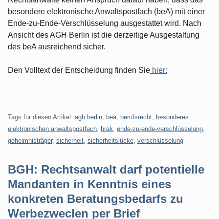
besondere elektronische Anwaltspostfach (beA) mit einer
Ende-zu-Ende-Verschlüsselung ausgestattet wird. Nach
Ansicht des AGH Berlin ist die derzeitige Ausgestaltung
des beA ausreichend sicher.
Den Volltext der Entscheidung finden Sie
hier:
Tags für diesen Artikel:
agh berlin
,
bea
,
berufsrecht
,
besonderes
elektronischen anwaltspostfach
,
brak
,
ende-zu-ende-verschlüsselung
,
geheimnisträger
,
sicherheit
,
sicherheitslücke
,
verschlüsselung
BGH: Rechtsanwalt darf potentielle
Mandanten in Kenntnis eines
konkreten Beratungsbedarfs zu
Werbezweclen per Brief