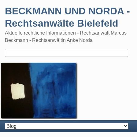
Skip
BECKMANN UND NORDA -
to
content
Rechtsanwälte Bielefeld
Aktuelle rechtliche Informationen - Rechtsanwalt Marcus
Beckmann - Rechtsanwältin Anke Norda