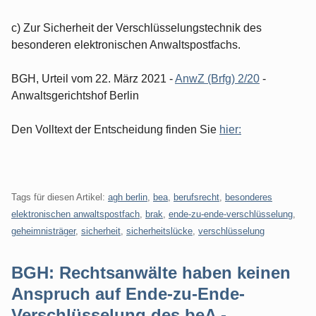
c) Zur Sicherheit der Verschlüsselungstechnik des
besonderen elektronischen Anwaltspostfachs.
BGH, Urteil vom 22. März 2021 -
AnwZ (Brfg) 2/20
-
Anwaltsgerichtshof Berlin
Den Volltext der Entscheidung finden Sie
hier:
Tags für diesen Artikel:
agh berlin
,
bea
,
berufsrecht
,
besonderes
elektronischen anwaltspostfach
,
brak
,
ende-zu-ende-verschlüsselung
,
geheimnisträger
,
sicherheit
,
sicherheitslücke
,
verschlüsselung
BGH: Rechtsanwälte haben keinen
Anspruch auf Ende-zu-Ende-
Verschlüsselung des beA -