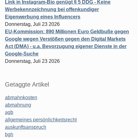
Link in Instagram-Bio genügt § 5 DDG - Keine
Werbekennzeichnung bei offenkundiger
Eigenwerbung eines Influencers
Donnerstag, Juli 23 2026
EU-Kommission: 890 Millionen Euro Geldbuße gegen
Google wegen Verstößen gegen den Digital Markets
Act (DMA) - u.a. Bevorzugung eigener Dienste in der
Google-Suche
Donnerstag, Juli 23 2026
Getaggte Artikel
abmahnkosten
abmahnung
agb
allgemeines persönlichkeitsrecht
auskunftsanspruch
bgh