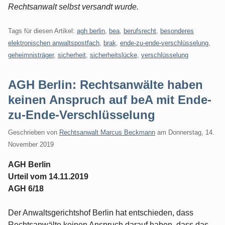
Rechtsanwalt selbst versandt wurde.
Tags für diesen Artikel:
agh berlin
,
bea
,
berufsrecht
,
besonderes
elektronischen anwaltspostfach
,
brak
,
ende-zu-ende-verschlüsselung
,
geheimnisträger
,
sicherheit
,
sicherheitslücke
,
verschlüsselung
AGH Berlin: Rechtsanwälte haben
keinen Anspruch auf beA mit Ende-
zu-Ende-Verschlüsselung
Geschrieben von
Rechtsanwalt Marcus Beckmann
am
Donnerstag, 14.
November 2019
AGH Berlin
Urteil vom 14.11.2019
AGH 6/18
Der Anwaltsgerichtshof Berlin hat entschieden, dass
Rechtsanwälte keinen Anspruch darauf haben, dass das