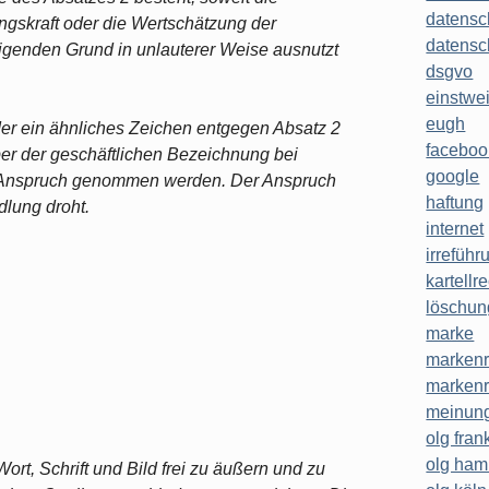
datensc
gskraft oder die Wertschätzung der
datensc
igenden Grund in unlauterer Weise ausnutzt
dsgvo
einstwe
eugh
der ein ähnliches Zeichen entgegen Absatz 2
faceboo
er der geschäftlichen Bezeichnung bei
google
n Anspruch genommen werden. Der Anspruch
haftung
lung droht.
internet
irreführ
kartellr
löschun
marke
markenr
markenr
meinung
olg frank
olg ha
ort, Schrift und Bild frei zu äußern und zu