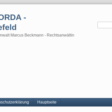
ORDA -
efeld
tsanwalt Marcus Beckmann - Rechtsanwältin
schutzerklärung
Hauptseite