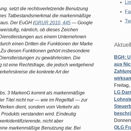
Li
ng. setzt die rechtsverletzende Benutzung
Fa
benes Tatbestandsmerkmal die markenmäßige
Twi
raus. Der EuGH (
GRUR 2010, 445
— Google
weistufig, nämlich, ob dieses Zeichen
Dienstleistungen aus einem Unternehmen
urch einen Dritten die Funktionen der Marke
Aktuel
. Zu die­sen Funktionen gehört insbesondere
BGH: U
Dienstleistungen zu gewährleisten. Die
aus Nic
ist eine Rechtsfrage, die je­doch weitgehend
Zahlun
kehrskreise die konkrete Art der
wirksa
Freitag
LG Darm
bs. 3 MarkenG kommt als markenmäßige
Lohnste
r Titel nicht nur — wie im Regelfall — zur
Steuerb
erken dient, sondern vom Verkehr als
beschr
s Produkts verstanden wird. Eindeutig
Donners
erkidentifizierende, nicht aber
OLG Fra
keine markenmäßige Benut­zung dar. Bei