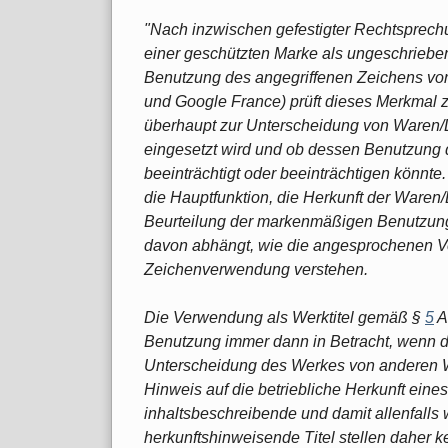
"Nach inzwischen gefestigter Rechtsprechu
einer geschützten Mar­ke als ungeschrie
Benutzung des angegriffenen Zeichens vo
und Google France) prüft dieses Merk­mal z
überhaupt zur Unterscheidung von Waren/
eingesetzt wird und ob dessen Benutzung d
beeinträchtigt oder beeinträchtigen könnte
die Hauptfunktion, die Herkunft der Waren/
Beurteilung der markenmäßigen Benutzung 
davon abhängt, wie die angesprochenen Ver
Zeichenverwendung verstehen.
Die Verwendung als Werktitel gemäß §
5
A
Benutzung immer dann in Betracht, wenn de
Unterscheidung des Werkes von anderen W
Hinweis auf die betriebliche Her­kunft eine
inhaltsbeschreibende und damit allenfalls w
herkunftshinweisende Titel stellen daher 