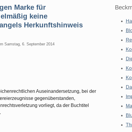
gen Marke für
Beckm
gelmäßig keine
Ha
angels Herkunftshinweis
Bl
Re
am
Samstag, 6. September 2014
Ko
Di
Ko
Ko
Da
ichenrechtlichen Auseinandersetzung, bei der
Im
ckereierzeugnisse gegenüberstanden,
echtsverletzung vorliegt, da der Buchtitel
Ma
.
Bl
Th