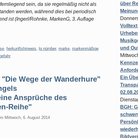
über Re
fernliegend sein, da sie regelmäßig nicht als
Meinun
tanden werden, während dies bei periodisch
Donners
nd ist (Ingerl/Rohnke, MarkenG, 3. Auflage
Volltex
Urheber
Musikg
und Ou
sse
,
herkunftshinweis
,
lg nürnber
,
marke
,
markenmäßige
Mittwoc
gefahr
Kennzei
Anford
l "Die Wege der Wanderhure"
Ein Übe
Transpa
ngels
02.08.2
eine Ansprüche des
Diensta
en-Reihe"
BGH: G
schwer
am
Mittwoch, 6. August 2014
Persönl
wiederh
Bildver