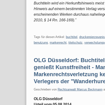
Buchtiteln wird ein Herkunftshinweis meist 
Hinweis auf einem bestimmten Verlag vers
er­scheinenden Werken durchaus naheliege
2010, § 14 Rn. 166-169)."
Tags für diesen Artikel:
buchtitel
,
druckereierzeugni
benutzung
,
markenrecht
,
titelschutz
,
verwechslungs
OLG Düsseldorf: Buchtite
genießt Kunstfreiheit - Ma
Markenrechtsverletzung k
Verlegers der "Wanderhur
Geschrieben von
Rechtsanwalt Marcus Beckmann
OLG Düsseldorf
Urteil vom 05.08.2014