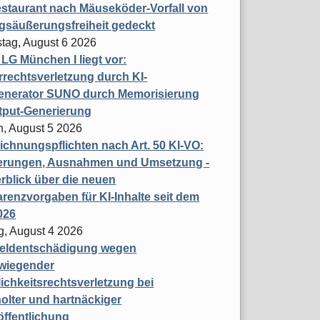
staurant nach Mäuseköder-Vorfall von
gsäußerungsfreiheit gedeckt
tag, August 6 2026
t LG München I liegt vor:
rechtsverletzung durch KI-
enerator SUNO durch Memorisierung
tput-Generierung
h, August 5 2026
chnungspflichten nach Art. 50 KI-VO:
erungen, Ausnahmen und Umsetzung -
rblick über die neuen
renzvorgaben für KI-Inhalte seit dem
026
g, August 4 2026
eldentschädigung wegen
wiegender
ichkeitsrechtsverletzung bei
olter und hartnäckiger
öffentlichung