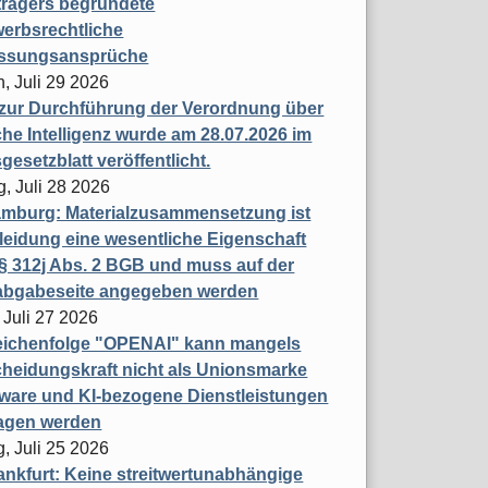
trägers begründete
erbsrechtliche
assungsansprüche
, Juli 29 2026
 zur Durchführung der Verordnung über
che Intelligenz wurde am 28.07.2026 im
esetzblatt veröffentlicht.
g, Juli 28 2026
mburg: Materialzusammensetzung ist
leidung eine wesentliche Eigenschaft
 312j Abs. 2 BGB und muss auf der
labgabeseite angegeben werden
 Juli 27 2026
eichenfolge "OPENAI" kann mangels
heidungskraft nicht als Unionsmarke
tware und KI-bezogene Dienstleistungen
ragen werden
, Juli 25 2026
nkfurt: Keine streitwertunabhängige