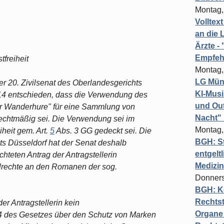
Montag,
Volltex
an die L
Ärzte 
Empfeh
freiheit
Montag,
LG Münc
er 20. Zivilsenat des Oberlandesgerichts
KI-Mus
014 entschieden, dass die Verwendung des
und Out
r Wanderhure" für eine Sammlung von
Nacht"
rechtmäßig sei. Die Verwendung sei im
Montag,
iheit gem. Art.
5
Abs. 3 GG gedeckt sei. Die
BGH: St
ts Düsseldorf hat der Senat deshalb
entgelt
hteten Antrag der Antragstellerin
Medizi
elrechte an den Romanen der sog.
Donners
BGH: K
Rechtst
er Antragstellerin kein
Organe 
4 des Gesetzes über den Schutz von Marken