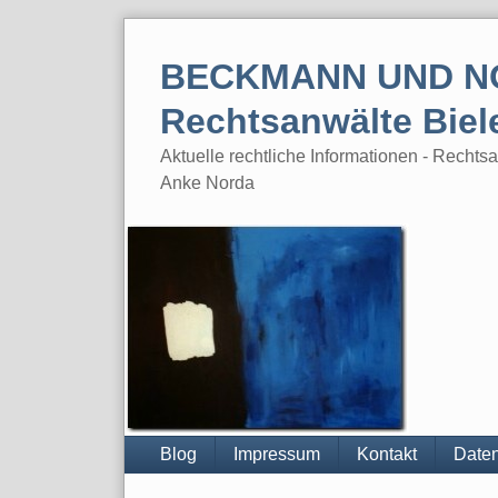
Skip
to
BECKMANN UND N
content
Rechtsanwälte Biel
Aktuelle rechtliche Informationen - Rech
Anke Norda
Blog
Impressum
Kontakt
Daten