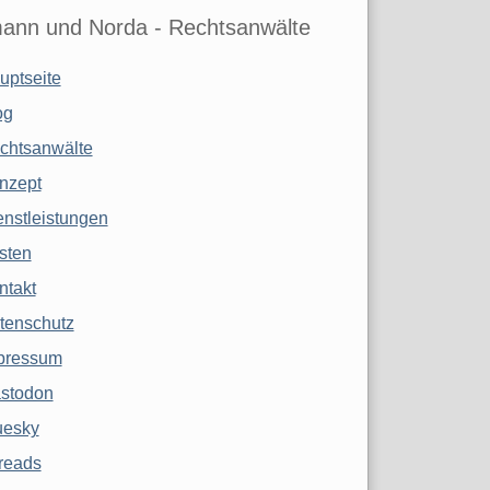
ann und Norda - Rechtsanwälte
uptseite
og
chtsanwälte
nzept
enstleistungen
sten
ntakt
tenschutz
pressum
stodon
uesky
reads