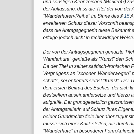
und sonstigen Kennzeichen (MarkenG) zust
der Auffassung, dass die Titel der von der 
"Wanderhuren-Reihe" im Sinne des §
15
A
erweiterten Schutz dieser Vorschrift bean
dass die Antragsgegnerin diese Bekannthei
erfolge jedoch nicht in rechtwidriger Weise
Der von der Antragsgegnerin genutzte Tit
Wanderhure" genieße als "Kunst" den Schu
Da der Titel in seiner satirisch-ironische
Vergnügens an "schönen Wanderwegen" mit
schaffe, sei er bereits selbst "Kunst". De
dem ersten Beitrag des Buches, der sich kri
Bestsellern auseinandersetze und hierzu
aufgreife. Der grundgesetzlich geschützten
der Antragstellerin auf Schutz ihres Eigent
beider Grundrechte fiele hier aber zugunste
müsse sich einer Kritik stellen, die durch
"Wanderhure" in besonderer Form Aufmerk