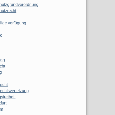
hutzgrundverordnung
hutzrecht
ilige verfügung
k
ung
echt
g
echt
echtsverletzung
sfreiheit
furt
mm