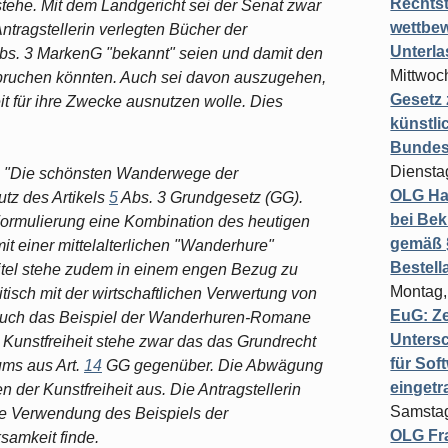
Rechts
ehe. Mit dem Landgericht sei der Senat zwar
wettbew
Antragstellerin verlegten Bücher der
Unterl
bs. 3 MarkenG "bekannt" seien und damit den
Mittwoch
spruchen könnten. Auch sei davon auszugehen,
Gesetz
t für ihre Zwecke ausnutzen wolle. Dies
künstli
.
Bundesg
Diensta
el "Die schönsten Wanderwege der
OLG Ha
tz des Artikels
5
Abs. 3 Grundgesetz (GG).
bei Bek
n Formulierung eine Kombination des heutigen
gemäß §
 einer mittelalterlichen "Wanderhure"
Bestel
r Titel stehe zudem in einem engen Bezug zu
Montag,
tisch mit der wirtschaftlichen Verwertung von
EuG: Z
 auch das Beispiel der Wanderhuren-Romane
Untersc
 Kunstfreiheit stehe zwar das das Grundrecht
für Sof
ums aus Art.
14
GG gegenüber. Die Abwägung
einget
n der Kunstfreiheit aus. Die Antragstellerin
Samstag
 die Verwendung des Beispiels der
OLG Fra
samkeit finde.