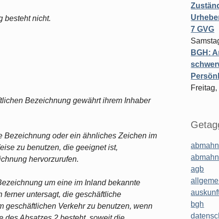
Zuständ
Urheber
 besteht nicht.
7 GVG
Samstag
BGH: A
schwer
Persönl
Freitag,
ftlichen Bezeichnung gewährt ihrem Inhaber
Getagg
iche Bezeichnung oder ein ähnliches Zeichen im
abmahn
eise zu benutzen, die geeignet ist,
abmahn
ichnung hervorzurufen.
agb
allgeme
n Bezeichnung um eine im Inland bekannte
auskunf
 ferner untersagt, die geschäftliche
bgh
m geschäftlichen Verkehr zu benutzen, wenn
datensc
 des Absatzes 2 besteht, soweit die