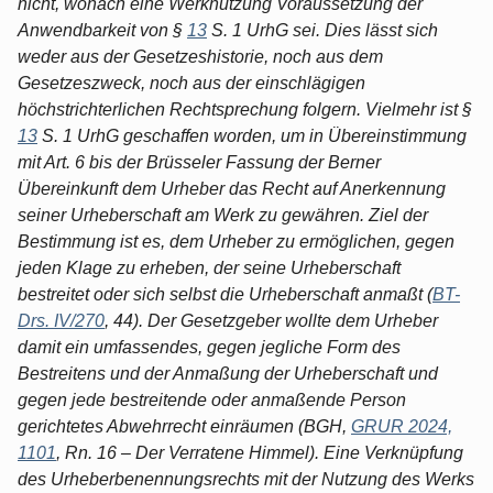
nicht, wonach eine Werknutzung Voraussetzung der
Anwendbarkeit von §
13
S. 1 UrhG sei. Dies lässt sich
weder aus der Gesetzeshistorie, noch aus dem
Gesetzeszweck, noch aus der einschlägigen
höchstrichterlichen Rechtsprechung folgern. Vielmehr ist §
13
S. 1 UrhG geschaffen worden, um in Übereinstimmung
mit Art. 6 bis der Brüsseler Fassung der Berner
Übereinkunft dem Urheber das Recht auf Anerkennung
seiner Urheberschaft am Werk zu gewähren. Ziel der
Bestimmung ist es, dem Urheber zu ermöglichen, gegen
jeden Klage zu erheben, der seine Urheberschaft
bestreitet oder sich selbst die Urheberschaft anmaßt (
BT-
Drs. IV/270
, 44). Der Gesetzgeber wollte dem Urheber
damit ein umfassendes, gegen jegliche Form des
Bestreitens und der Anmaßung der Urheberschaft und
gegen jede bestreitende oder anmaßende Person
gerichtetes Abwehrrecht einräumen (BGH,
GRUR 2024,
1101
, Rn. 16 – Der Verratene Himmel). Eine Verknüpfung
des Urheberbenennungsrechts mit der Nutzung des Werks