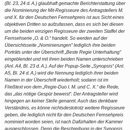
(Bl. 23, 24 d. A.) glaubhaft gemachte Berichterstattung über
die Nominierung der Mit-Regisseure des Antragstellers M.
und X. für den Deutschen Fernsehpreis ist aus Sicht eines
objektiven Dritten so aufzufassen, dass es sich bei diesen
um die beiden einzigen Regisseure der zweiten Staffel der
Fernsehserie „O. & O.“ handelt. So werden auf der
Übersichtsseite „Nominierungen“ lediglich ihre beiden
Porträts unter der Überschrift „Beste Regie Unterhaltung“
eingeblendet und mit ihren beiden Namen unterschrieben
(Anl. A4, Bl. 23 d. A.). Auf der Popup-Seite „Synopsis“ (Anl.
A5, Bl. 24 d. A.) wird die Nennung lediglich ihrer beiden
Namen in der Überschrift wiederholt; sodann ist im
Fließtext von dem „Regie-Duo I. M. und C. X.“ die Rede,
das „das nötige Gespür beweist“. Der Antragsteller wird
hingegen an keiner Stelle genannt. Auch das denkbare
Verständnis, es könne nichtsdestotrotz weitere Regisseure
geben, die lediglich nicht für den Deutschen Fernsehpreis
nominiert worden seien, ist nach Dafürhalten der Kammer
ausgeschlossen. Denn die Beschreibung in der Synopsis