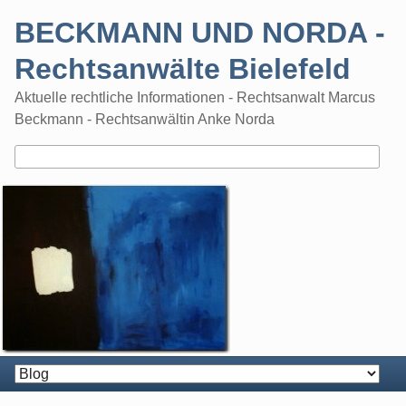
Skip
BECKMANN UND NORDA -
to
content
Rechtsanwälte Bielefeld
Aktuelle rechtliche Informationen - Rechtsanwalt Marcus
Beckmann - Rechtsanwältin Anke Norda