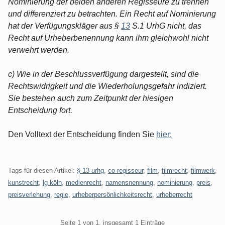
Nominierung der beiden anderen Regisseure zu trennen
und differenziert zu betrachten. Ein Recht auf Nominierung
hat der Verfügungskläger aus §
13
S.1 UrhG nicht, das
Recht auf Urheberbenennung kann ihm gleichwohl nicht
verwehrt werden.
c) Wie in der Beschlussverfügung dargestellt, sind die
Rechtswidrigkeit und die Wiederholungsgefahr indiziert.
Sie bestehen auch zum Zeitpunkt der hiesigen
Entscheidung fort.
Den Volltext der Entscheidung finden Sie
hier:
Tags für diesen Artikel:
§ 13 urhg
,
co-regisseur
,
film
,
filmrecht
,
filmwerk
,
kunstrecht
,
lg köln
,
medienrecht
,
namensnennung
,
nominierung
,
preis
,
preisverlehung
,
regie
,
urheberpersönlichkeitsrecht
,
urheberrecht
Pagination
Seite 1 von 1, insgesamt 1 Einträge