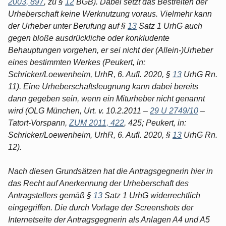
2003, 897
, zu §
12
BGB). Dabei setzt das Bestreiten der
Urheberschaft keine Werknutzung voraus. Vielmehr kann
der Urheber unter Berufung auf §
13
Satz 1 UrhG auch
gegen bloße ausdrückliche oder konkludente
Behauptungen vorgehen, er sei nicht der (Allein-)Urheber
eines bestimmten Werkes (Peukert, in:
Schricker/Loewenheim, UrhR, 6. Aufl. 2020, §
13
UrhG Rn.
11). Eine Urheberschaftsleugnung kann dabei bereits
dann gegeben sein, wenn ein Miturheber nicht genannt
wird (OLG München, Urt. v. 10.2.2011 –
29 U 2749/10
–
Tatort-Vorspann,
ZUM 2011, 422
, 425; Peukert, in:
Schricker/Loewenheim, UrhR, 6. Aufl. 2020, §
13
UrhG Rn.
12).
Nach diesen Grundsätzen hat die Antragsgegnerin hier in
das Recht auf Anerkennung der Urheberschaft des
Antragstellers gemäß §
13
Satz 1 UrhG widerrechtlich
eingegriffen. Die durch Vorlage der Screenshots der
Internetseite der Antragsgegnerin als Anlagen A4 und A5