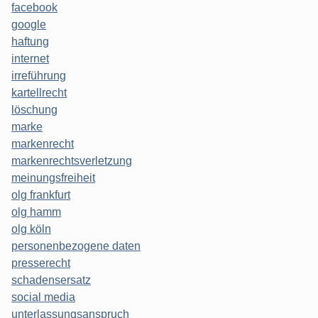
facebook
google
haftung
internet
irreführung
kartellrecht
löschung
marke
markenrecht
markenrechtsverletzung
meinungsfreiheit
olg frankfurt
olg hamm
olg köln
personenbezogene daten
presserecht
schadensersatz
social media
unterlassungsanspruch