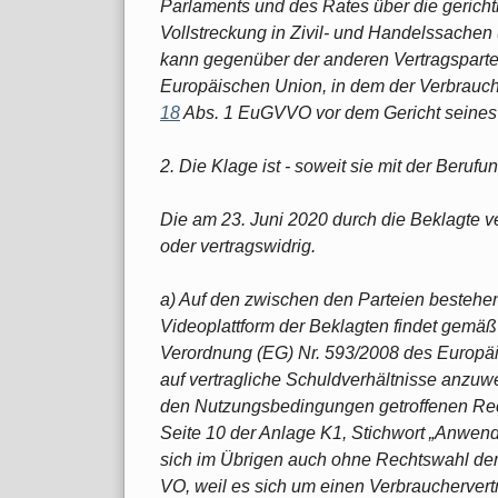
Parlaments und des Rates über die gerich
Vollstreckung in Zivil- und Handelssache
kann gegenüber der anderen Vertragspartei, 
Europäischen Union, in dem der Verbraucher
18
Abs. 1 EuGVVO vor dem Gericht seines W
2. Die Klage ist - soweit sie mit der Berufu
Die am 23. Juni 2020 durch die Beklagte ve
oder vertragswidrig.
a) Auf den zwischen den Parteien bestehe
Videoplattform der Beklagten findet gemäß
Verordnung (EG) Nr. 593/2008 des Europä
auf vertragliche Schuldverhältnisse anzu
den Nutzungsbedingungen getroffenen Re
Seite 10 der Anlage K1, Stichwort „Anwen
sich im Übrigen auch ohne Rechtswahl der 
VO, weil es sich um einen Verbrauchervert