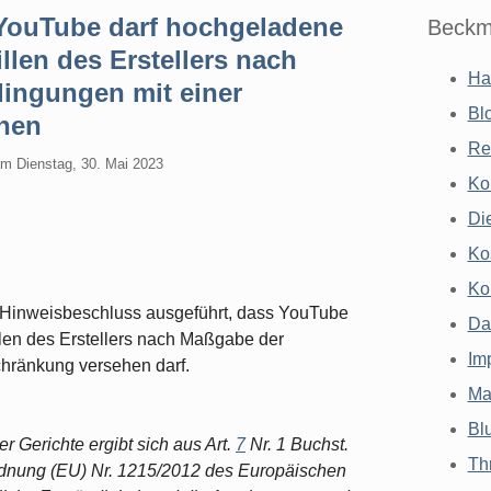
YouTube darf hochgeladene
Beckm
len des Erstellers nach
Ha
ingungen mit einer
Bl
hen
Re
am
Dienstag, 30. Mai 2023
Ko
Di
Ko
Ko
 Hinweisbeschluss ausgeführt, dass YouTube
Da
en des Erstellers nach Maßgabe der
Im
hränkung versehen darf.
Ma
Bl
er Gerichte ergibt sich aus Art.
7
Nr. 1 Buchst.
Th
dnung (EU) Nr. 1215/2012 des Europäischen