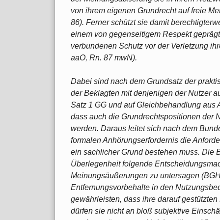
von ihrem eigenen Grundrecht auf freie 
86). Ferner schützt sie damit berechtigter
einem von gegenseitigem Respekt gepräg
verbundenen Schutz vor der Verletzung ih
aaO, Rn. 87 mwN).
Dabei sind nach dem Grundsatz der prakti
der Beklagten mit denjenigen der Nutzer a
Satz 1 GG und auf Gleichbehandlung aus A
dass auch die Grundrechtspositionen der N
werden. Daraus leitet sich nach dem Bunde
formalen Anhörungserfordernis die Anforder
ein sachlicher Grund bestehen muss. Die Be
Überlegenheit folgende Entscheidungsmacht
Meinungsäußerungen zu untersagen (BGH
Entfernungsvorbehalte in den Nutzungsb
gewährleisten, dass ihre darauf gestützte
dürfen sie nicht an bloß subjektive Einsc