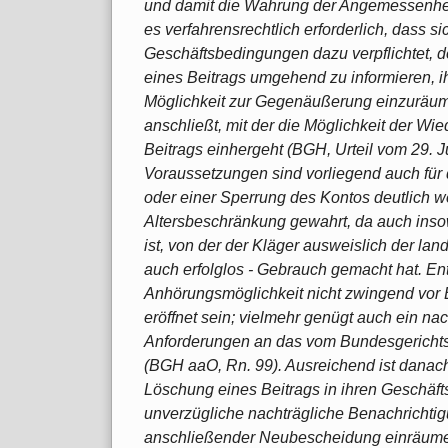
und damit die Wahrung der Angemessenhe
es verfahrensrechtlich erforderlich, dass si
Geschäftsbedingungen dazu verpflichtet, d
eines Beitrags umgehend zu informieren, i
Möglichkeit zur Gegenäußerung einzuräum
anschließt, mit der die Möglichkeit der W
Beitrags einhergeht (BGH, Urteil vom 29. J
Voraussetzungen sind vorliegend auch für 
oder einer Sperrung des Kontos deutlich
Altersbeschränkung gewahrt, da auch ins
ist, von der der Kläger ausweislich der lan
auch erfolglos - Gebrauch gemacht hat. E
Anhörungsmöglichkeit nicht zwingend vo
eröffnet sein; vielmehr genügt auch ein n
Anforderungen an das vom Bundesgericht
(BGH aaO, Rn. 99). Ausreichend ist danach
Löschung eines Beitrags in ihren Geschäf
unverzügliche nachträgliche Benachrichti
anschließender Neubescheidung einräumen.