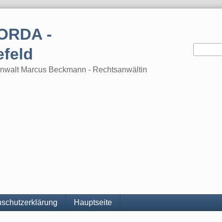
ORDA -
efeld
tsanwalt Marcus Beckmann - Rechtsanwältin
schutzerklärung
Hauptseite