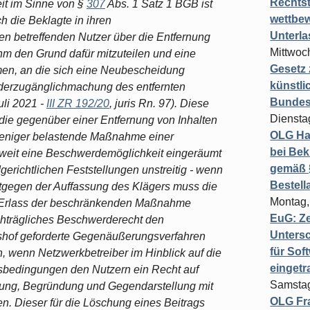
Rechts
it im Sinne von §
307
Abs. 1 Satz 1 BGB ist
wettbew
ch die Beklagte in ihren
Unterl
en betreffenden Nutzer über die Entfernung
Mittwoch
hm den Grund dafür mitzuteilen und eine
Gesetz
en, an die sich eine Neubescheidung
künstli
iederzugänglichmachung des entfernten
Bundesg
uli 2021 -
III ZR 192/20
, juris Rn. 97). Diese
Diensta
die gegenüber einer Entfernung von Inhalten
OLG Ha
 weniger belastende Maßnahme einer
bei Bek
oweit eine Beschwerdemöglichkeit eingeräumt
gemäß §
dgerichtlichen Feststellungen unstreitig - wenn
Bestel
ntgegen der Auffassung des Klägers muss die
Montag,
r Erlass der beschränkenden Maßnahme
EuG: Z
achträgliches Beschwerderecht den
Untersc
shof geforderte Gegenäußerungsverfahren
für Sof
, wenn Netzwerkbetreiber im Hinblick auf die
einget
tsbedingungen den Nutzern ein Recht auf
Samstag
gung, Begründung und Gegendarstellung mit
OLG Fra
 Dieser für die Löschung eines Beitrags