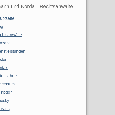
ann und Norda - Rechtsanwälte
uptseite
og
chtsanwälte
nzept
enstleistungen
sten
ntakt
tenschutz
pressum
stodon
uesky
reads