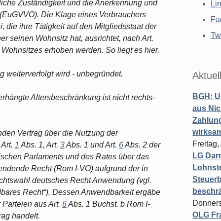
tliche Zuständigkeit und die Anerkennung und
Li
n (EuGVVO). Die Klage eines Verbrauchers
Fa
die ihre Tätigkeit auf den Mitgliedsstaat der
Twi
 seinen Wohnsitz hat, ausrichtet, nach Art.
ohnsitzes erhoben werden. So liegt es hier.
ng weiterverfolgt wird - unbegründet.
Aktuel
BGH: U
rhängte Altersbeschränkung ist nicht rechts-
aus Nic
Zahlun
wirksa
nden Vertrag über die Nutzung der
Freitag
 Art.
1
Abs. 1, Art.
3
Abs. 1 und Art.
6
Abs. 2 der
LG Darm
ischen Parlaments und des Rates über das
Lohnste
wendende Recht (Rom I-VO) aufgrund der in
Steuerb
chtswahl deutsches Recht Anwendung (vgl.
beschr
dbares Recht“). Dessen Anwendbarkeit ergäbe
Donners
Parteien aus Art.
6
Abs. 1 Buchst. b Rom I-
OLG Fra
rag handelt.