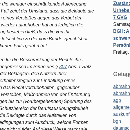
Zuständ
 für die weniger einschränkende Auferlegung
Urheber
Fall zeigt der Umstand, dass die Beklagte die
7 GVG
n eines Verstoßes gegen das Verbot der
Samstag
wieder aufgehoben hat und lediglich die
BGH: A
g bestehen ließ, dass die von ihr
schwer
tatsächlich zu der vom Bundesgerichtshof
Persönl
eten Falls geführt hat.
Freitag,
ten für die Beschränkung der Rechte ihrer
unangemessen im Sinne des §
307
Abs. 1 Satz
Getagg
er Beklagten, den Nutzern ihrer
erhaltensregeln zur Einhaltung eines
abmahn
h das Recht vorzubehalten, gegenüber
abmahn
n verstoßen, Maßnahmen von der Entfernung
agb
ngen bis zur (vorübergehenden) Sperrung des
allgeme
 Schutzbereich der Berufsausübungsfreiheit
auskunf
die Beklagte durch das Aufstellen von
bgh
bedingungen zum Ausdruck, welche Formen
datensc
k nicht duldet. Auf diese Weise macht sie