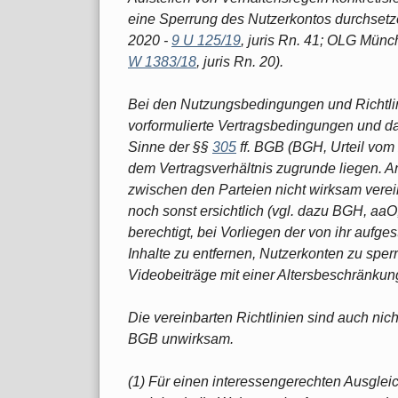
eine Sperrung des Nutzerkontos durchsetz
2020 -
9 U 125/19
, juris Rn. 41; OLG Mün
W 1383/18
, juris Rn. 20).
Bei den Nutzungsbedingungen und Richtlin
vorformulierte Vertragsbedingungen und 
Sinne der §§
305
ff. BGB (BGH, Urteil vom 
dem Vertragsverhältnis zugrunde liegen. An
zwischen den Parteien nicht wirksam vere
noch sonst ersichtlich (vgl. dazu BGH, aa
berechtigt, bei Vorliegen der von ihr aufge
Inhalte zu entfernen, Nutzerkonten zu sperr
Videobeiträge mit einer Altersbeschränkun
Die vereinbarten Richtlinien sind auch ni
BGB unwirksam.
(1) Für einen interessengerechten Ausglei