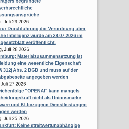
trägers begründete
erbsrechtliche
assungsansprüche
, Juli 29 2026
 zur Durchführung der Verordnung über
che Intelligenz wurde am 28.07.2026 im
esetzblatt veröffentlicht.
g, Juli 28 2026
mburg: Materialzusammensetzung ist
leidung eine wesentliche Eigenschaft
 312j Abs. 2 BGB und muss auf der
labgabeseite angegeben werden
 Juli 27 2026
eichenfolge "OPENAI" kann mangels
heidungskraft nicht als Unionsmarke
tware und KI-bezogene Dienstleistungen
ragen werden
, Juli 25 2026
nkfurt: Keine streitwertunabhängige