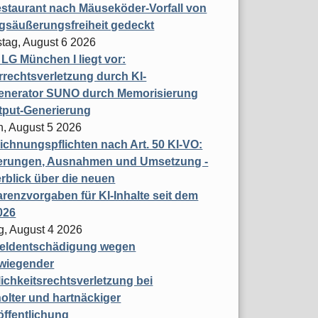
staurant nach Mäuseköder-Vorfall von
gsäußerungsfreiheit gedeckt
tag, August 6 2026
t LG München I liegt vor:
rechtsverletzung durch KI-
enerator SUNO durch Memorisierung
tput-Generierung
h, August 5 2026
chnungspflichten nach Art. 50 KI-VO:
erungen, Ausnahmen und Umsetzung -
rblick über die neuen
renzvorgaben für KI-Inhalte seit dem
026
g, August 4 2026
eldentschädigung wegen
wiegender
ichkeitsrechtsverletzung bei
olter und hartnäckiger
öffentlichung