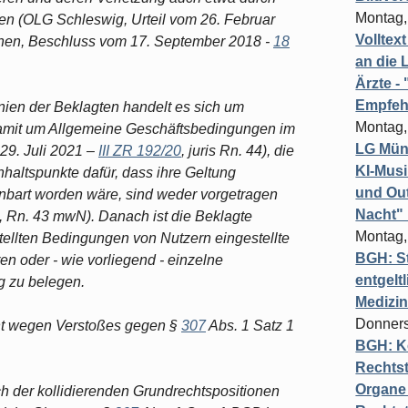
Montag,
en (OLG Schleswig, Urteil vom 26. Februar
Volltex
chen, Beschluss vom 17. September 2018 -
18
an die L
Ärzte 
Empfeh
ien der Beklagten handelt es sich um
Montag,
damit um Allgemeine Geschäftsbedingungen im
LG Münc
29. Juli 2021 –
III ZR 192/20
, juris Rn. 44), die
KI-Mus
haltspunkte dafür, dass ihre Geltung
und Out
inbart worden wäre, sind weder vorgetragen
Nacht"
O, Rn. 43 mwN). Danach ist die Beklagte
Montag,
stellten Bedingungen von Nutzern eingestellte
BGH: St
en oder - wie vorliegend - einzelne
entgelt
g zu belegen.
Medizi
Donners
cht wegen Verstoßes gegen §
307
Abs. 1 Satz 1
BGH: K
Rechtst
Organe 
ch der kollidierenden Grundrechtspositionen