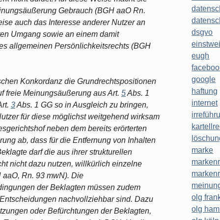
datensc
Meinungsäußerung Gebrauch (BGH aaO Rn.
datensc
weise auch das Interesse anderer Nutzer an
dsgvo
ten Umgang sowie an einem damit
einstwe
res allgemeinen Persönlichkeitsrechts (BGH
eugh
faceboo
google
schen Konkordanz die Grundrechtspositionen
haftung
uf freie Meinungsäußerung aus Art.
5
Abs. 1
internet
rt.
3
Abs. 1 GG so in Ausgleich zu bringen,
irreführ
utzer für diese möglichst weitgehend wirksam
kartellr
sgerichtshof neben dem bereits erörterten
löschun
ung ab, dass für die Entfernung von Inhalten
marke
klagte darf die aus ihrer strukturellen
markenr
 nicht dazu nutzen, willkürlich einzelne
markenr
 aaO, Rn. 93 mwN). Die
meinung
edingungen der Beklagten müssen zudem
olg frank
n Entscheidungen nachvollziehbar sind. Dazu
olg ha
hätzungen oder Befürchtungen der Beklagten,