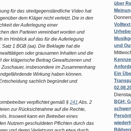
über Re
Meinun
nkung für das streitgegenständliche Video hat
Donners
egenüber dem Kläger nicht verletzt. Die in den
Volltex
keit der Auferlegung einer
Urheber
chen den Parteien vereinbart worden und
Musikg
h im Hinblick auf das für die Auferlegung
und Ou
 Satz 1 BGB (aa). Die Beklagte hat die
Mittwoc
gewalttätigen oder grausamen Inhalten und die
Kennzei
il der klägerische Beitrag Gewaltszenen und
Anford
ige Zuschauer, insbesondere im Zusammenhang
Ein Übe
gendgefährdende Wirkung haben können.
Transpa
e Entscheidung sachlich begründet und
02.08.2
Diensta
BGH: G
formbetreiber verpflichtet gemäß §
241
Abs. 2
schwer
teien zur Rücksichtnahme auf die Rechte,
Persönl
ls. Insoweit kann ein Betreiber eines
wiederh
den Nutzern geschuldeten Pflichten durch das
Bildver
ieren und deren Verletzung auch etwa durch