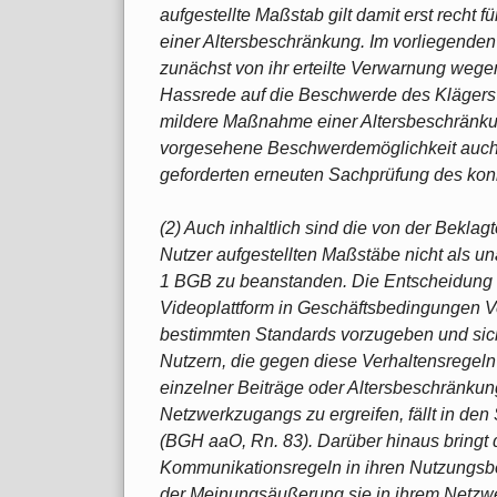
aufgestellte Maßstab gilt damit erst recht
einer Altersbeschränkung. Im vorliegenden 
zunächst von ihr erteilte Verwarnung wege
Hassrede auf die Beschwerde des Klägers 
mildere Maßnahme einer Altersbeschränkun
vorgesehene Beschwerdemöglichkeit auch 
geforderten erneuten Sachprüfung des konkr
(2) Auch inhaltlich sind die von der Beklag
Nutzer aufgestellten Maßstäbe nicht als 
1 BGB zu beanstanden. Die Entscheidung d
Videoplattform in Geschäftsbedingungen V
bestimmten Standards vorzugeben und sic
Nutzern, die gegen diese Verhaltensregel
einzelner Beiträge oder Altersbeschränku
Netzwerkzugangs zu ergreifen, fällt in den
(BGH aaO, Rn. 83). Darüber hinaus bringt 
Kommunikationsregeln in ihren Nutzungs
der Meinungsäußerung sie in ihrem Netzwer