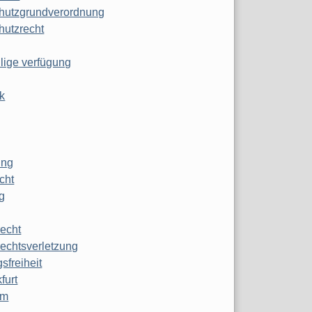
hutzgrundverordnung
hutzrecht
ilige verfügung
k
ung
echt
g
echt
echtsverletzung
sfreiheit
furt
mm