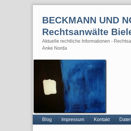
Skip
to
BECKMANN UND N
content
Rechtsanwälte Biel
Aktuelle rechtliche Informationen - Rech
Anke Norda
Blog
Impressum
Kontakt
Daten