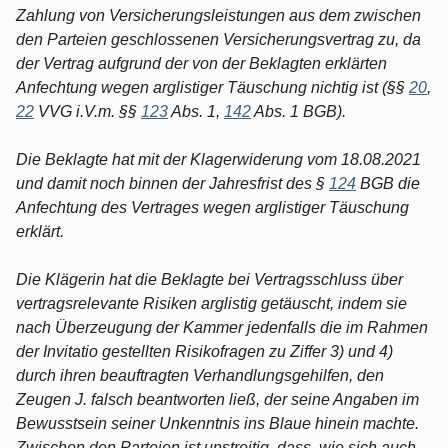
Zahlung von Versicherungsleistungen aus dem zwischen
den Parteien geschlossenen Versicherungsvertrag zu, da
der Vertrag aufgrund der von der Beklagten erklärten
Anfechtung wegen arglistiger Täuschung nichtig ist (§§
20
,
22
VVG i.V.m. §§
123
Abs. 1,
142
Abs. 1 BGB).
Die Beklagte hat mit der Klagerwiderung vom 18.08.2021
und damit noch binnen der Jahresfrist des §
124
BGB die
Anfechtung des Vertrages wegen arglistiger Täuschung
erklärt.
Die Klägerin hat die Beklagte bei Vertragsschluss über
vertragsrelevante Risiken arglistig getäuscht, indem sie
nach Überzeugung der Kammer jedenfalls die im Rahmen
der Invitatio gestellten Risikofragen zu Ziffer 3) und 4)
durch ihren beauftragten Verhandlungsgehilfen, den
Zeugen J. falsch beantworten ließ, der seine Angaben im
Bewusstsein seiner Unkenntnis ins Blaue hinein machte.
Zwischen den Parteien ist unstreitig, dass, wie sich auch