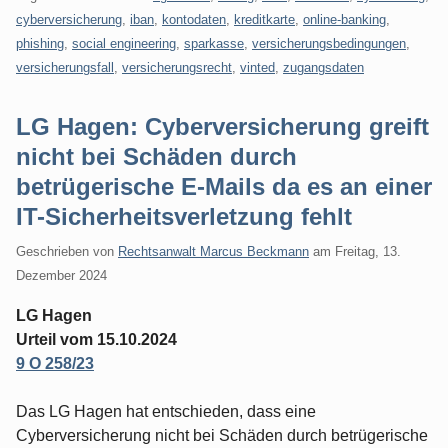
cyberversicherung
,
iban
,
kontodaten
,
kreditkarte
,
online-banking
,
phishing
,
social engineering
,
sparkasse
,
versicherungsbedingungen
,
versicherungsfall
,
versicherungsrecht
,
vinted
,
zugangsdaten
LG Hagen: Cyberversicherung greift
nicht bei Schäden durch
betrügerische E-Mails da es an einer
IT-Sicherheitsverletzung fehlt
Geschrieben von
Rechtsanwalt Marcus Beckmann
am
Freitag, 13.
Dezember 2024
LG Hagen
Urteil vom 15.10.2024
9 O 258/23
Das LG Hagen hat entschieden, dass eine
Cyberversicherung nicht bei Schäden durch betrügerische