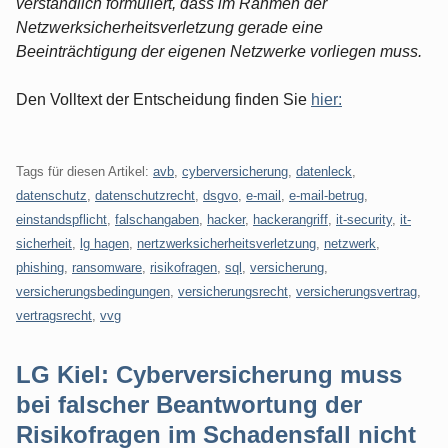
verständlich formuliert, dass im Rahmen der
Netzwerksicherheitsverletzung gerade eine
Beeinträchtigung der eigenen Netzwerke vorliegen muss.
Den Volltext der Entscheidung finden Sie
hier:
Tags für diesen Artikel:
avb
,
cyberversicherung
,
datenleck
,
datenschutz
,
datenschutzrecht
,
dsgvo
,
e-mail
,
e-mail-betrug
,
einstandspflicht
,
falschangaben
,
hacker
,
hackerangriff
,
it-security
,
it-
sicherheit
,
lg hagen
,
nertzwerksicherheitsverletzung
,
netzwerk
,
phishing
,
ransomware
,
risikofragen
,
sql
,
versicherung
,
versicherungsbedingungen
,
versicherungsrecht
,
versicherungsvertrag
,
vertragsrecht
,
vvg
LG Kiel: Cyberversicherung muss
bei falscher Beantwortung der
Risikofragen im Schadensfall nicht