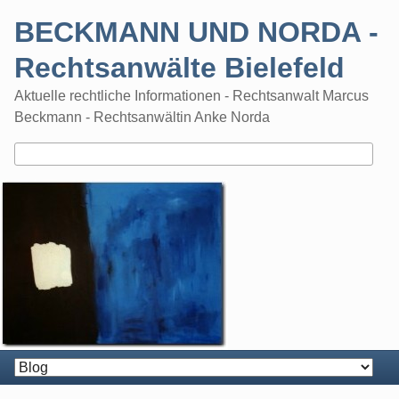
Skip
BECKMANN UND NORDA -
to
content
Rechtsanwälte Bielefeld
Aktuelle rechtliche Informationen - Rechtsanwalt Marcus
Beckmann - Rechtsanwältin Anke Norda