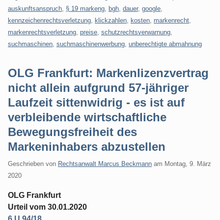
auskunftsanspruch
,
§ 19 markeng
,
bgh
,
dauer
,
google
,
kennzeichenrechtsverletzung
,
klickzahlen
,
kosten
,
markenrecht
,
markenrechtsverletzung
,
preise
,
schutzrechtsverwarnung
,
suchmaschinen
,
suchmaschinenwerbung
,
unberechtigte abmahnung
OLG Frankfurt: Markenlizenzvertrag
nicht allein aufgrund 57-jähriger
Laufzeit sittenwidrig - es ist auf
verbleibende wirtschaftliche
Bewegungsfreiheit des
Markeninhabers abzustellen
Geschrieben von
Rechtsanwalt Marcus Beckmann
am
Montag, 9. März
2020
OLG Frankfurt
Urteil vom 30.01.2020
6 U 94/18