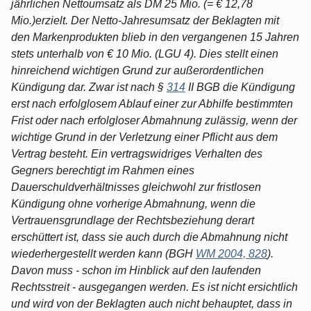
jährlichen Nettoumsatz als DM 25 Mio. (= € 12,78
Mio.)erzielt. Der Netto-Jahresumsatz der Beklagten mit
den Markenprodukten blieb in den vergangenen 15 Jahren
stets unterhalb von € 10 Mio. (LGU 4). Dies stellt einen
hinreichend wichtigen Grund zur außerordentlichen
Kündigung dar. Zwar ist nach §
314
II BGB die Kündigung
erst nach erfolglosem Ablauf einer zur Abhilfe bestimmten
Frist oder nach erfolgloser Abmahnung zulässig, wenn der
wichtige Grund in der Verletzung einer Pflicht aus dem
Vertrag besteht. Ein vertragswidriges Verhalten des
Gegners berechtigt im Rahmen eines
Dauerschuldverhältnisses gleichwohl zur fristlosen
Kündigung ohne vorherige Abmahnung, wenn die
Vertrauensgrundlage der Rechtsbeziehung derart
erschüttert ist, dass sie auch durch die Abmahnung nicht
wiederhergestellt werden kann (BGH
WM 2004, 828
).
Davon muss - schon im Hinblick auf den laufenden
Rechtsstreit - ausgegangen werden. Es ist nicht ersichtlich
und wird von der Beklagten auch nicht behauptet, dass in