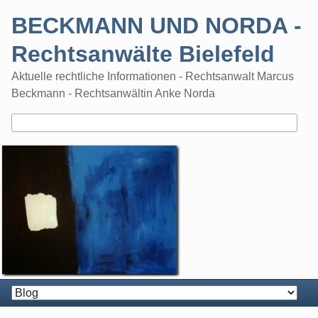
Skip
BECKMANN UND NORDA -
to
content
Rechtsanwälte Bielefeld
Aktuelle rechtliche Informationen - Rechtsanwalt Marcus
Beckmann - Rechtsanwältin Anke Norda