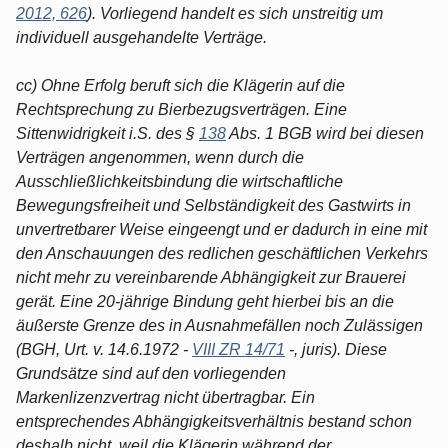
2012, 626
). Vorliegend handelt es sich unstreitig um
individuell ausgehandelte Verträge.
cc) Ohne Erfolg beruft sich die Klägerin auf die
Rechtsprechung zu Bierbezugsverträgen. Eine
Sittenwidrigkeit i.S. des §
138
Abs. 1 BGB wird bei diesen
Verträgen angenommen, wenn durch die
Ausschließlichkeitsbindung die wirtschaftliche
Bewegungsfreiheit und Selbständigkeit des Gastwirts in
unvertretbarer Weise eingeengt und er dadurch in eine mit
den Anschauungen des redlichen geschäftlichen Verkehrs
nicht mehr zu vereinbarende Abhängigkeit zur Brauerei
gerät. Eine 20-jährige Bindung geht hierbei bis an die
äußerste Grenze des in Ausnahmefällen noch Zulässigen
(BGH, Urt. v. 14.6.1972 -
VIII ZR 14/71
-, juris). Diese
Grundsätze sind auf den vorliegenden
Markenlizenzvertrag nicht übertragbar. Ein
entsprechendes Abhängigkeitsverhältnis bestand schon
deshalb nicht, weil die Klägerin während der