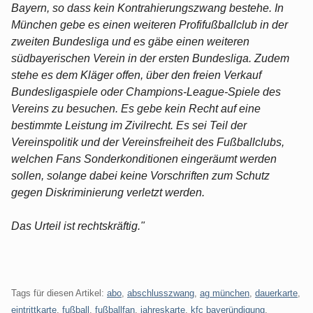
Bayern, so dass kein Kontrahierungszwang bestehe. In
München gebe es einen weiteren Profifußballclub in der
zweiten Bundesliga und es gäbe einen weiteren
südbayerischen Verein in der ersten Bundesliga. Zudem
stehe es dem Kläger offen, über den freien Verkauf
Bundesligaspiele oder Champions-League-Spiele des
Vereins zu besuchen. Es gebe kein Recht auf eine
bestimmte Leistung im Zivilrecht. Es sei Teil der
Vereinspolitik und der Vereinsfreiheit des Fußballclubs,
welchen Fans Sonderkonditionen eingeräumt werden
sollen, solange dabei keine Vorschriften zum Schutz
gegen Diskriminierung verletzt werden.
Das Urteil ist rechtskräftig."
Tags für diesen Artikel:
abo
,
abschlusszwang
,
ag münchen
,
dauerkarte
,
eintrittkarte
,
fußball
,
fußballfan
,
jahreskarte
,
kfc bayeründigung
,