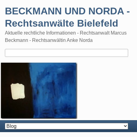
Skip
BECKMANN UND NORDA -
to
content
Rechtsanwälte Bielefeld
Aktuelle rechtliche Informationen - Rechtsanwalt Marcus
Beckmann - Rechtsanwältin Anke Norda