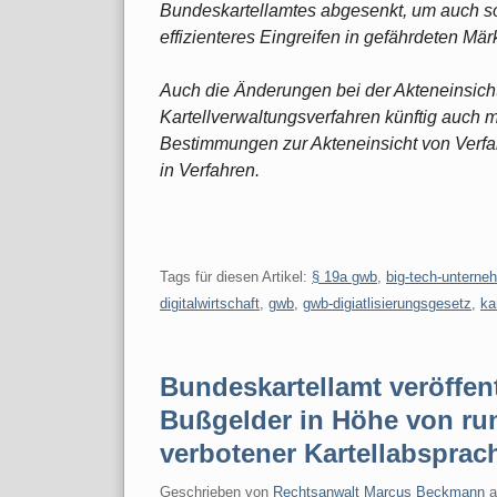
Bundeskartellamtes abgesenkt, um auch so 
effizienteres Eingreifen in gefährdeten Mär
Auch die Änderungen bei der Akteneinsich
Kartellverwaltungsverfahren künftig auch m
Bestimmungen zur Akteneinsicht von Verfahr
in Verfahren.
Tags für diesen Artikel:
§ 19a gwb
,
big-tech-unterne
digitalwirtschaft
,
gwb
,
gwb-digiatlisierungsgesetz
,
ka
Bundeskartellamt veröffent
Bußgelder in Höhe von ru
verbotener Kartellabsprac
Geschrieben von
Rechtsanwalt Marcus Beckmann