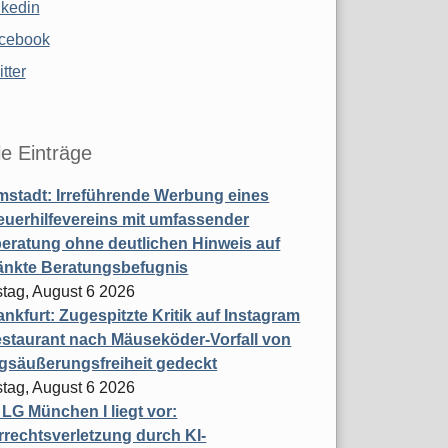
nkedin
cebook
tter
le Einträge
stadt: Irreführende Werbung eines
uerhilfevereins mit umfassender
eratung ohne deutlichen Hinweis auf
änkte Beratungsbefugnis
tag, August 6 2026
nkfurt: Zugespitzte Kritik auf Instagram
staurant nach Mäuseköder-Vorfall von
gsäußerungsfreiheit gedeckt
tag, August 6 2026
t LG München I liegt vor:
rechtsverletzung durch KI-