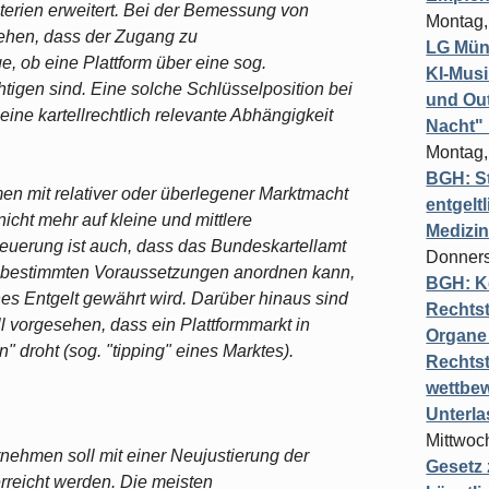
riterien erweitert. Bei der Bemessung von
Montag,
sehen, dass der Zugang zu
LG Münc
, ob eine Plattform über eine sog.
KI-Mus
htigen sind. Eine solche Schlüsselposition bei
und Out
eine kartellrechtlich relevante Abhängigkeit
Nacht"
Montag,
BGH: St
en mit relativer oder überlegener Marktmacht
entgelt
icht mehr auf kleine und mittlere
Medizi
euerung ist auch, dass das Bundeskartellamt
Donners
 bestimmten Voraussetzungen anordnen kann,
BGH: K
 Entgelt gewährt wird. Darüber hinaus sind
Rechtst
ll vorgesehen, dass ein Plattformmarkt in
Organe 
" droht (sog. "tipping" eines Marktes).
Rechts
wettbew
Unterl
Mittwoch
rnehmen soll mit einer Neujustierung der
Gesetz
rreicht werden. Die meisten