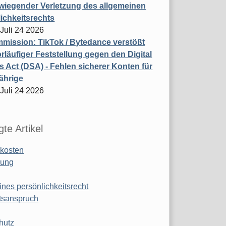
wiegender Verletzung des allgemeinen
ichkeitsrechts
 Juli 24 2026
ission: TikTok / Bytedance verstößt
rläufiger Feststellung gegen den Digital
s Act (DSA) - Fehlen sicherer Konten für
ährige
 Juli 24 2026
te Artikel
kosten
ung
ines persönlichkeitsrecht
tsanspruch
hutz