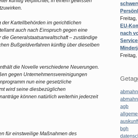
er künftig verpflichtet, in einem gewissen
schwer
tzuwirken.
Persönl
Freitag,
g der Kartellbehörden im gerichtlichen
EU-Komm
ellamt auch nach Einspruch gegen eine
nach vo
r die Generalstaatsanwaltschaft – zuständige
Service
ichen Bußgeldverfahren künftig über dieselben
Minderj
Freitag,
enthält die Novelle verschiedene Neuerungen.
ußen gegen Unternehmensvereinigungen
Getagg
nprogramm nun eine gesetzliche
mt wird seine diesbezüglichen
abmahn
träge können natürlich weiterhin jederzeit
abmahn
agb
allgeme
auskunf
bgh
en für einstweilige Maßnahmen des
datensc