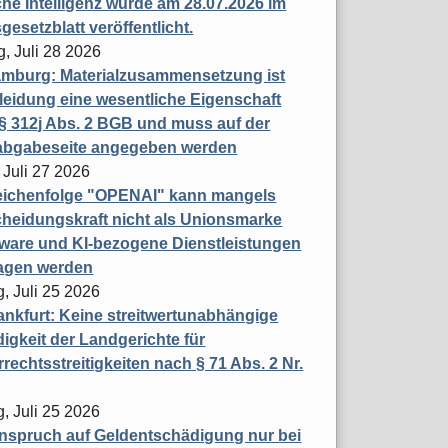
che Intelligenz wurde am 28.07.2026 im
esetzblatt veröffentlicht.
g, Juli 28 2026
mburg: Materialzusammensetzung ist
leidung eine wesentliche Eigenschaft
 312j Abs. 2 BGB und muss auf der
labgabeseite angegeben werden
 Juli 27 2026
eichenfolge "OPENAI" kann mangels
heidungskraft nicht als Unionsmarke
tware und KI-bezogene Dienstleistungen
ragen werden
, Juli 25 2026
nkfurt: Keine streitwertunabhängige
igkeit der Landgerichte für
rechtsstreitigkeiten nach § 71 Abs. 2 Nr.
, Juli 25 2026
nspruch auf Geldentschädigung nur bei