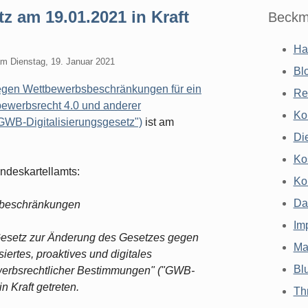
z am 19.01.2021 in Kraft
Beckm
Ha
am
Dienstag, 19. Januar 2021
Bl
egen Wettbewerbsbeschränkungen für ein
Re
tbewerbsrecht 4.0 und anderer
Ko
GWB-Digitalisierungsgesetz")
ist am
Di
Ko
ndeskartellamts:
Ko
Da
sbeschränkungen
Im
esetz zur Änderung des Gesetzes gegen
Ma
ertes, proaktives und digitales
Bl
werbsrechtlicher Bestimmungen" ("GWB-
n Kraft getreten.
Th