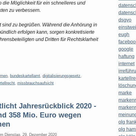
die Möglichkeit für ein schnelleres und
datensc
kten zu verbessern.
datensc
dsgvo
t sind zu begrüßen. Während die Anhörung in
einstwe
ündlich erfolgen kann, sorgen konkretisierte
eugh
ensbeteiligten und Dritten für Rechtsklarheit
faceboo
google
haftung
internet
irreführ
hmen
,
bundeskartellamt
,
digitalisierungsgesetz
,
kartellr
rtellrecht
,
missbrauchsaufsicht
löschun
marke
markenr
licht Jahresrückblick 2020 -
markenr
nd 358 Mio. Euro wegen
meinung
olg frank
hen
olg ha
am
Dienstag, 29. Dezember 2020