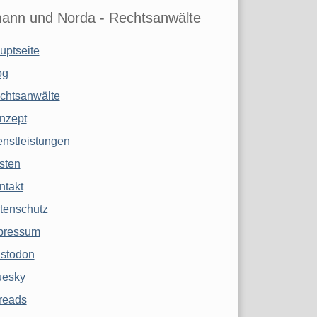
ann und Norda - Rechtsanwälte
uptseite
og
chtsanwälte
nzept
enstleistungen
sten
ntakt
tenschutz
pressum
stodon
uesky
reads