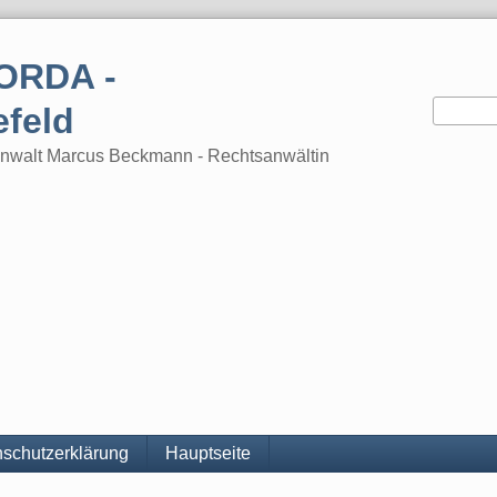
ORDA -
efeld
tsanwalt Marcus Beckmann - Rechtsanwältin
schutzerklärung
Hauptseite