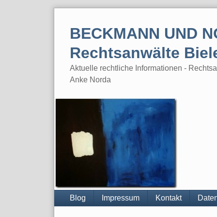
Skip
to
BECKMANN UND N
content
Rechtsanwälte Biel
Aktuelle rechtliche Informationen - Rech
Anke Norda
Blog
Impressum
Kontakt
Daten