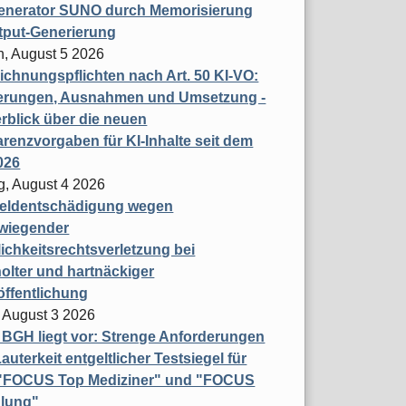
enerator SUNO durch Memorisierung
tput-Generierung
h, August 5 2026
chnungspflichten nach Art. 50 KI-VO:
erungen, Ausnahmen und Umsetzung -
rblick über die neuen
renzvorgaben für KI-Inhalte seit dem
026
g, August 4 2026
eldentschädigung wegen
wiegender
ichkeitsrechtsverletzung bei
olter und hartnäckiger
öffentlichung
 August 3 2026
t BGH liegt vor: Strenge Anforderungen
auterkeit entgeltlicher Testsiegel für
- "FOCUS Top Mediziner" und "FOCUS
lung"