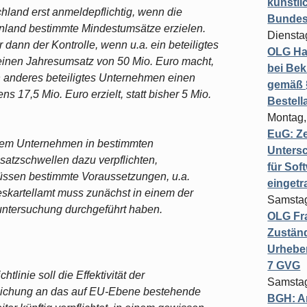
künstli
and erst anmeldepflichtig, wenn die
Bundesg
Inland bestimmte Mindestumsätze erzielen.
Diensta
dann der Kontrolle, wenn u.a. ein beteiligtes
OLG Ha
inen Jahresumsatz von 50 Mio. Euro macht,
bei Bek
n anderes beteiligtes Unternehmen einen
gemäß §
 17,5 Mio. Euro erzielt, statt bisher 5 Mio.
Bestel
Montag,
EuG: Z
dem Unternehmen in bestimmten
Untersc
satzschwellen dazu verpflichten,
für Sof
sen bestimmte Voraussetzungen, u.a.
einget
eskartellamt muss zunächst in einem der
Samstag
untersuchung durchgeführt haben.
OLG Fra
Zuständ
Urheber
7 GVG
inie soll die Effektivität der
Samstag
gleichung an das auf EU-Ebene bestehende
BGH: A