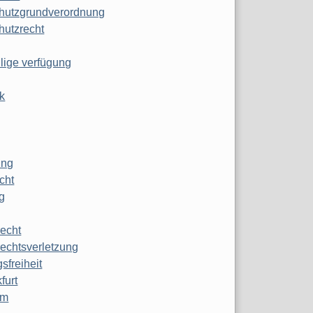
hutzgrundverordnung
hutzrecht
ilige verfügung
k
ung
echt
g
echt
echtsverletzung
sfreiheit
furt
mm