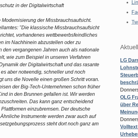
Li
hutz in der Digitalwirtschaft
Fa
die Modernisierung der Missbrauchsaufsicht.
Twi
llamtes: "Die klassische Missbrauchsaufsicht
richtet, vorhandenes wettbewerbsfeindliches
n im Nachhinein abzustellen oder zu
Aktuel
 in den vergangenen Jahren auch als nationale
lt, wie zum Beispiel in unseren Verfahren
LG Darm
namik der Digitalwirtschaft und das rasante
Lohnste
es aber notwendig, schneller und noch
Steuerb
ngt uns die Novelle einen großen Schritt voran.
beschr
eisen der Big-Tech-Unternehmen schon früher
Donners
ind in den Brunnen gefallen ist. Wir werden
OLG Fra
nzuschreiten. Das kann ganz entscheidend
über Re
n Plattformen einzubremsen. Der deutsche
Meinun
r. Ähnliche Instrumente werden zwar auch auf
Donners
Gesetzgebungsprozess steht dort noch ganz am
Volltex
Urheber