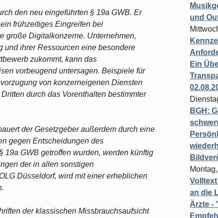
Musikg
urch den neu eingeführten § 19a GWB. Er
und Ou
in frühzeitiges Eingreifen bei
Mittwoc
 große Digitalkonzerne. Unternehmen,
Kennzei
ng und ihrer Ressourcen eine besondere
Anford
ttbewerb zukommt, kann das
Ein Übe
sen vorbeugend untersagen. Beispiele für
Transpa
bevorzugung von konzerneigenen Diensten
02.08.2
 Dritten durch das Vorenthalten bestimmter
Diensta
BGH: G
schwer
rmauert der Gesetzgeber außerdem durch eine
Persönl
en gegen Entscheidungen des
wiederh
 § 19a GWB getroffen wurden, werden künftig
Bildver
ngen der in allen sonstigen
Montag,
 OLG Düsseldorf, wird mit einer erheblichen
Volltex
n.
an die L
Ärzte 
riften der klassischen Missbrauchsaufsicht
Empfeh