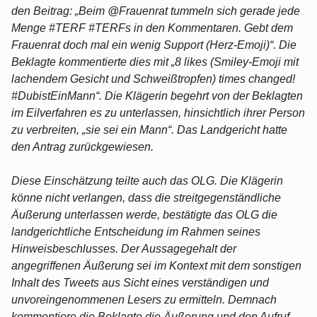
den Beitrag: „Beim @Frauenrat tummeln sich gerade jede
Menge #TERF #TERFs in den Kommentaren. Gebt dem
Frauenrat doch mal ein wenig Support (Herz-Emoji)“. Die
Beklagte kommentierte dies mit „8 likes (Smiley-Emoji mit
lachendem Gesicht und Schweißtropfen) times changed!
#DubistEinMann“. Die Klägerin begehrt von der Beklagten
im Eilverfahren es zu unterlassen, hinsichtlich ihrer Person
zu verbreiten, „sie sei ein Mann“. Das Landgericht hatte
den Antrag zurückgewiesen.
Diese Einschätzung teilte auch das OLG. Die Klägerin
könne nicht verlangen, dass die streitgegenständliche
Äußerung unterlassen werde, bestätigte das OLG die
landgerichtliche Entscheidung im Rahmen seines
Hinweisbeschlusses. Der Aussagegehalt der
angegriffenen Äußerung sei im Kontext mit dem sonstigen
Inhalt des Tweets aus Sicht eines verständigen und
unvoreingenommenen Lesers zu ermitteln. Demnach
kommentiere die Beklagte die Äußerung und den Aufruf