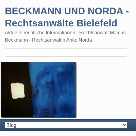
Skip
BECKMANN UND NORDA -
to
content
Rechtsanwälte Bielefeld
Aktuelle rechtliche Informationen - Rechtsanwalt Marcus
Beckmann - Rechtsanwältin Anke Norda