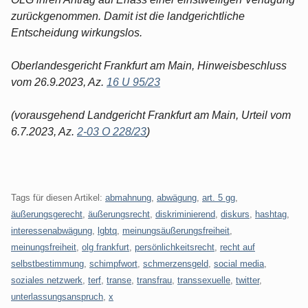
zurückgenommen. Damit ist die landgerichtliche
Entscheidung wirkungslos.
Oberlandesgericht Frankfurt am Main, Hinweisbeschluss
vom 26.9.2023, Az.
16 U 95/23
(vorausgehend Landgericht Frankfurt am Main, Urteil vom
6.7.2023, Az.
2-03 O 228/23
)
Tags für diesen Artikel:
abmahnung
,
abwägung
,
art. 5 gg
,
äußerungsgerecht
,
äußerungsrecht
,
diskriminierend
,
diskurs
,
hashtag
,
interessenabwägung
,
lgbtq
,
meinungsäußerungsfreiheit
,
meinungsfreiheit
,
olg frankfurt
,
persönlichkeitsrecht
,
recht auf
selbstbestimmung
,
schimpfwort
,
schmerzensgeld
,
social media
,
soziales netzwerk
,
terf
,
transe
,
transfrau
,
transsexuelle
,
twitter
,
unterlassungsanspruch
,
x