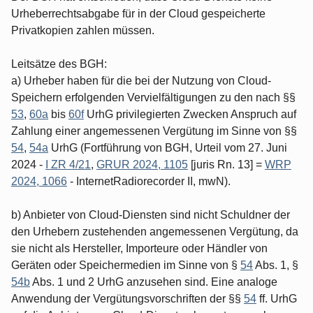
Urheberrechtsabgabe für in der Cloud gespeicherte
Privatkopien zahlen müssen.
Leitsätze des BGH:
a) Urheber haben für die bei der Nutzung von Cloud-
Speichern erfolgenden Vervielfältigungen zu den nach §§
53
,
60a
bis
60f
UrhG privilegierten Zwecken Anspruch auf
Zahlung einer angemessenen Vergütung im Sinne von §§
54
,
54a
UrhG (Fortführung von BGH, Urteil vom 27. Juni
2024 -
I ZR 4/21
,
GRUR 2024, 1105
[juris Rn. 13] =
WRP
2024, 1066
- InternetRadiorecorder II, mwN).
b) Anbieter von Cloud-Diensten sind nicht Schuldner der
den Urhebern zustehenden angemessenen Vergütung, da
sie nicht als Hersteller, Importeure oder Händler von
Geräten oder Speichermedien im Sinne von §
54
Abs. 1, §
54b
Abs. 1 und 2 UrhG anzusehen sind. Eine analoge
Anwendung der Vergütungsvorschriften der §§
54
ff. UrhG