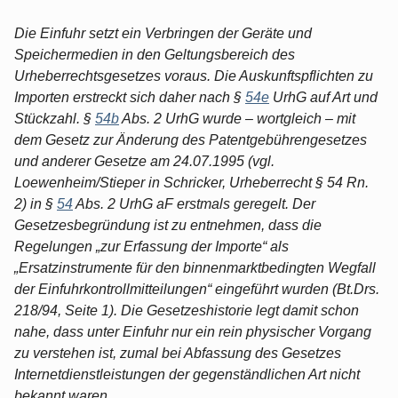
Die Einfuhr setzt ein Verbringen der Geräte und
Speichermedien in den Geltungsbereich des
Urheberrechtsgesetzes voraus. Die Auskunftspflichten zu
Importen erstreckt sich daher nach §
54e
UrhG auf Art und
Stückzahl. §
54b
Abs. 2 UrhG wurde – wortgleich – mit
dem Gesetz zur Änderung des Patentgebührengesetzes
und anderer Gesetze am 24.07.1995 (vgl.
Loewenheim/Stieper in Schricker, Urheberrecht § 54 Rn.
2) in §
54
Abs. 2 UrhG aF erstmals geregelt. Der
Gesetzesbegründung ist zu entnehmen, dass die
Regelungen „zur Erfassung der Importe“ als
„Ersatzinstrumente für den binnenmarktbedingten Wegfall
der Einfuhrkontrollmitteilungen“ eingeführt wurden (Bt.Drs.
218/94, Seite 1). Die Gesetzeshistorie legt damit schon
nahe, dass unter Einfuhr nur ein rein physischer Vorgang
zu verstehen ist, zumal bei Abfassung des Gesetzes
Internetdienstleistungen der gegenständlichen Art nicht
bekannt waren.