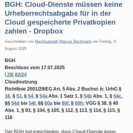
BGH: Cloud-Dienste müssen keine
Urheberrechtsabgabe für in der
Cloud gespeicherte Privatkopien
zahlen - Dropbox
Geschrieben von
Rechtsanwalt Marcus Beckmann
am
Freitag, 8.
August 2025
BGH
Beschluss vom 17.07.2025
I ZB 82/24
Cloudnutzung
Richtlinie 2001/29/EG Art. 5 Abs. 2 Buchst. b; UrhG §
16
, §
53
, §
54
, §
54a
Abs. 1 Satz 1, §
54b
Abs. 1, §
54c
,
§§
54d
bis
54f
, §§
60a
bis
60f
, §
60h
; VGG § 38, § 40
Abs. 1, § 93, § 104, § 105, § 112, § 113, § 114, § 115, §
116
Der BGH hat entschieden, dass Cloud-Dienste keine