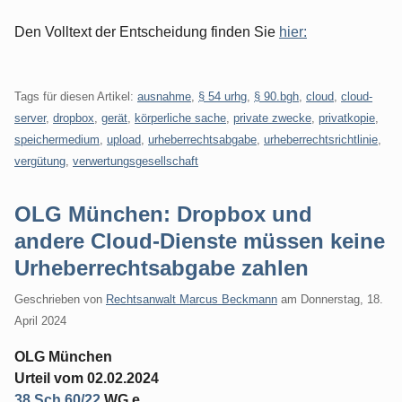
Den Volltext der Entscheidung finden Sie
hier:
Tags für diesen Artikel:
ausnahme
,
§ 54 urhg
,
§ 90.bgh
,
cloud
,
cloud-
server
,
dropbox
,
gerät
,
körperliche sache
,
private zwecke
,
privatkopie
,
speichermedium
,
upload
,
urheberrechtsabgabe
,
urheberrechtsrichtlinie
,
vergütung
,
verwertungsgesellschaft
OLG München: Dropbox und
andere Cloud-Dienste müssen keine
Urheberrechtsabgabe zahlen
Geschrieben von
Rechtsanwalt Marcus Beckmann
am
Donnerstag, 18.
April 2024
OLG München
Urteil vom 02.02.2024
38 Sch 60/22
WG e