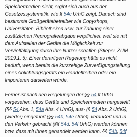
Speichermedien sieht, ergibt sich auch aus der
Gesetzessystematik, wie §
54c
UrhG zeigt. Danach sind
bestimmte Großgerätebetreiber wie Copyshops,
Universitäten, Bibliotheken usw. zur Zahlung einer
zusätzlichen Reprografieabgabe verpflichtet, weil sie mit
dem Aufstellen der Geräte die Möglichkeit zur
Vervielfältigung durch ihre Nutzer schaffen (Stieper, ZUM
2019,1, 5). Einer derartigen Regelung hätte es nicht
bedurft, wenn bereits die kurzzeitige Zurverfügungstellung
eines Ablichtungsgeräts ein Handeltreiben oder ein
Importieren darstellen würde.
Ferner ist nach den Regelungen der §§
54
ff UrhG
vorgesehen, dass Geräte und Speichermedien hergestellt
(§§
54
Abs. 1,
54a
Abs. 4 UrhG), aus- (§
54
Abs. 2 UrhG),
(wieder) eingeführt (§§
54b
,
54e
UrhG), veräußert und in
den Verkehr gebracht (§§
54d
,
54f
UrhG) werden können
bzw. dass mit ihnen gehandelt werden kann, §§
54b
,
54f