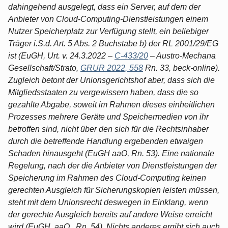
dahingehend ausgelegt, dass ein Server, auf dem der
Anbieter von Cloud-Computing-Dienstleistungen einem
Nutzer Speicherplatz zur Verfügung stellt, ein beliebiger
Träger i.S.d. Art. 5 Abs. 2 Buchstabe b) der RL 2001/29/EG
ist (EuGH, Urt. v. 24.3.2022 –
C-433/20
– Austro-Mechana
Gesellschaft/Strato,
GRUR 2022, 558
Rn. 33, beck-online).
Zugleich betont der Unionsgerichtshof aber, dass sich die
Mitgliedsstaaten zu vergewissern haben, dass die so
gezahlte Abgabe, soweit im Rahmen dieses einheitlichen
Prozesses mehrere Geräte und Speichermedien von ihr
betroffen sind, nicht über den sich für die Rechtsinhaber
durch die betreffende Handlung ergebenden etwaigen
Schaden hinausgeht (EuGH aaO, Rn. 53). Eine nationale
Regelung, nach der die Anbieter von Dienstleistungen der
Speicherung im Rahmen des Cloud-Computing keinen
gerechten Ausgleich für Sicherungskopien leisten müssen,
steht mit dem Unionsrecht deswegen in Einklang, wenn
der gerechte Ausgleich bereits auf andere Weise erreicht
wird (EuGH, aaO., Rn. 54). Nichts anderes ergibt sich auch