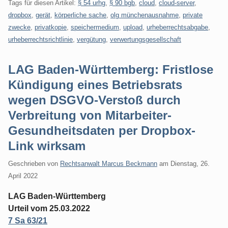
Tags für diesen Artikel:
§ 54 urhg
,
§ 90 bgb
,
cloud
,
cloud-server
,
dropbox
,
gerät
,
körperliche sache
,
olg münchenausnahme
,
private
zwecke
,
privatkopie
,
speichermedium
,
upload
,
urheberrechtsabgabe
,
urheberrechtsrichtlinie
,
vergütung
,
verwertungsgesellschaft
LAG Baden-Württemberg: Fristlose
Kündigung eines Betriebsrats
wegen DSGVO-Verstoß durch
Verbreitung von Mitarbeiter-
Gesundheitsdaten per Dropbox-
Link wirksam
Geschrieben von
Rechtsanwalt Marcus Beckmann
am
Dienstag, 26.
April 2022
LAG Baden-Württemberg
Urteil vom 25.03.2022
7 Sa 63/21