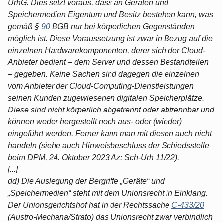
UrhG. Dies setzt voraus, dass an Geräten und
Speichermedien Eigentum und Besitz bestehen kann, was
gemäß §
90
BGB nur bei körperlichen Gegenständen
möglich ist. Diese Voraussetzung ist zwar in Bezug auf die
einzelnen Hardwarekomponenten, derer sich der Cloud-
Anbieter bedient – dem Server und dessen Bestandteilen
– gegeben. Keine Sachen sind dagegen die einzelnen
vom Anbieter der Cloud-Computing-Dienstleistungen
seinen Kunden zugewiesenen digitalen Speicherplätze.
Diese sind nicht körperlich abgetrennt oder abtrennbar und
können weder hergestellt noch aus- oder (wieder)
eingeführt werden. Ferner kann man mit diesen auch nicht
handeln (siehe auch Hinweisbeschluss der Schiedsstelle
beim DPM, 24. Oktober 2023 Az: Sch-Urh 11/22).
[...]
dd) Die Auslegung der Bergriffe „Geräte“ und
„Speichermedien“ steht mit dem Unionsrecht in Einklang.
Der Unionsgerichtshof hat in der Rechtssache
C-433/20
(Austro-Mechana/Strato) das Unionsrecht zwar verbindlich