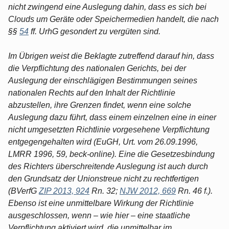
nicht zwingend eine Auslegung dahin, dass es sich bei
Clouds um Geräte oder Speichermedien handelt, die nach
§§
54
ff. UrhG gesondert zu vergüten sind.
Im Übrigen weist die Beklagte zutreffend darauf hin, dass
die Verpflichtung des nationalen Gerichts, bei der
Auslegung der einschlägigen Bestimmungen seines
nationalen Rechts auf den Inhalt der Richtlinie
abzustellen, ihre Grenzen findet, wenn eine solche
Auslegung dazu führt, dass einem einzelnen eine in einer
nicht umgesetzten Richtlinie vorgesehene Verpflichtung
entgegengehalten wird (EuGH, Urt. vom 26.09.1996,
LMRR 1996, 59, beck-online). Eine die Gesetzesbindung
des Richters überschreitende Auslegung ist auch durch
den Grundsatz der Unionstreue nicht zu rechtfertigen
(BVerfG
ZIP 2013, 924
Rn. 32;
NJW 2012, 669
Rn. 46 f.).
Ebenso ist eine unmittelbare Wirkung der Richtlinie
ausgeschlossen, wenn – wie hier – eine staatliche
Verpflichtung aktiviert wird, die unmittelbar im