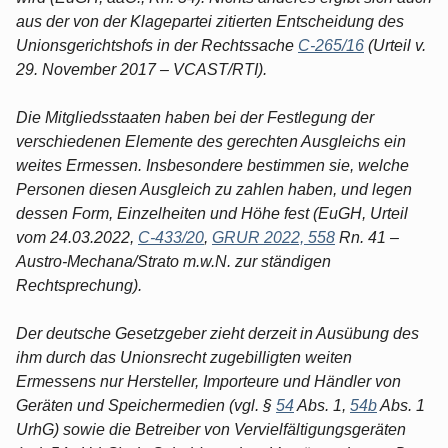
aus der von der Klagepartei zitierten Entscheidung des
Unionsgerichtshofs in der Rechtssache
C-265/16
(Urteil v.
29. November 2017 – VCAST/RTI).
Die Mitgliedsstaaten haben bei der Festlegung der
verschiedenen Elemente des gerechten Ausgleichs ein
weites Ermessen. Insbesondere bestimmen sie, welche
Personen diesen Ausgleich zu zahlen haben, und legen
dessen Form, Einzelheiten und Höhe fest (EuGH, Urteil
vom 24.03.2022,
C-433/20
,
GRUR 2022, 558
Rn. 41 –
Austro-Mechana/Strato m.w.N. zur ständigen
Rechtsprechung).
Der deutsche Gesetzgeber zieht derzeit in Ausübung des
ihm durch das Unionsrecht zugebilligten weiten
Ermessens nur Hersteller, Importeure und Händler von
Geräten und Speichermedien (vgl. §
54
Abs. 1,
54b
Abs. 1
UrhG) sowie die Betreiber von Vervielfältigungsgeräten