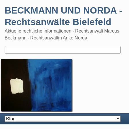
Skip
BECKMANN UND NORDA -
to
content
Rechtsanwälte Bielefeld
Aktuelle rechtliche Informationen - Rechtsanwalt Marcus
Beckmann - Rechtsanwältin Anke Norda