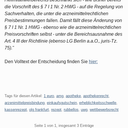
die Vorschrift des § 7 I 1 Nr. 2 HWG - auf die Regelung von
Sachverhalten, die unter die arzneimittelrechtlichen
Preisbestimmungen fallen. Damit fällt diese Änderung von
§ 7 I 1 Nr. 1 HWG - ebenso wie die arzneimittelrechtlichen
Preisvorschriften selbst - unter die Bereichsausnahme des
Art. 4 III der Richtlinie (ebenso LG Berlin a.a.O., juris-Tz.
75)."
Den Volltext der Entscheidung finden Sie
hier:
Tags für diesen Artikel:
1 euro
,
amg
,
apotheke
,
apothekenrecht
,
arzenimittelpreisbindung
,
einkaufsgutschein
,
erheblichkeitsschwelle
,
kassenrezept
,
olg frankfurt
,
rezept
,
rubbellos
,
uwg
,
wettbewerbsrecht
Pagination
Seite 1 von 1, insgesamt 3 Einträge