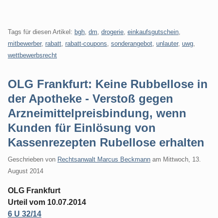
Tags für diesen Artikel:
bgh
,
dm
,
drogerie
,
einkaufsgutschein
,
mitbewerber
,
rabatt
,
rabatt-coupons
,
sonderangebot
,
unlauter
,
uwg
,
wettbewerbsrecht
OLG Frankfurt: Keine Rubbellose in
der Apotheke - Verstoß gegen
Arzneimittelpreisbindung, wenn
Kunden für Einlösung von
Kassenrezepten Rubellose erhalten
Geschrieben von
Rechtsanwalt Marcus Beckmann
am
Mittwoch, 13.
August 2014
OLG Frankfurt
Urteil vom 10.07.2014
6 U 32/14