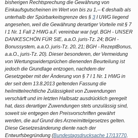
bisherigen Rechtsprechung die Gewährung von
Einkaufsgutscheinen im Wert von bis zu 1,-- € deshalb als
unterhalb der Spürbarkeitsgrenze des §
3
I UWG liegend
angesehen, weil die Gewährung derartiger Vorteile mit § 7
I 1 Nr. 1 Fall 2 HWG a.F. vereinbar war (vgl. BGH - UNSER
DANKESCHÖN FÜR SIE, a.a.O. juris-Tz. 24; BGH -
Bonussystem, a.a.O. juris-Tz. 20, 21; BGH - RezeptBonus,
a.a.O., juris-Tz. 20). Dieser besonderen, der Vermeidung
von Wertungswidersprüchen dienenden Beurteilung ist
jedoch die Grundlage entzogen, nachdem der
Gesetzgeber mit der Änderung von § 7 I 1 Nr. 1 HWG in
der seit dem 13.8.2013 geltenden Fassung die
heilmittelrechtliche Zulässigkeit von Zuwendungen
verschärft und im letzten Halbsatz ausdrücklich geregelt
hat, dass derartiger Zuwendungen stets unzulässig sind,
soweit sie entgegen den Preisvorschriften gewährt
werden, die auf Grund des Arzneimittelgesetzes gelten.
Diese Gesetzesänderung diente nach der
Entwurfsbegründung (
Bundestagsdrucksache 17/13770,