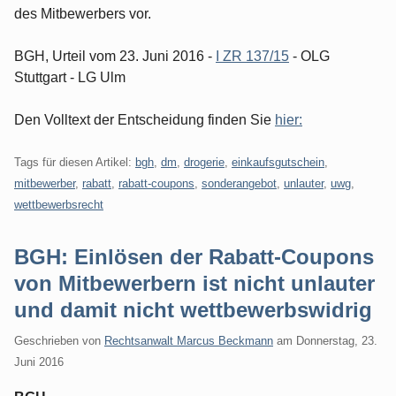
des Mitbewerbers vor.
BGH, Urteil vom 23. Juni 2016 -
I ZR 137/15
- OLG
Stuttgart - LG Ulm
Den Volltext der Entscheidung finden Sie
hier:
Tags für diesen Artikel:
bgh
,
dm
,
drogerie
,
einkaufsgutschein
,
mitbewerber
,
rabatt
,
rabatt-coupons
,
sonderangebot
,
unlauter
,
uwg
,
wettbewerbsrecht
BGH: Einlösen der Rabatt-Coupons
von Mitbewerbern ist nicht unlauter
und damit nicht wettbewerbswidrig
Geschrieben von
Rechtsanwalt Marcus Beckmann
am
Donnerstag, 23.
Juni 2016