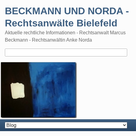
Skip
BECKMANN UND NORDA -
to
content
Rechtsanwälte Bielefeld
Aktuelle rechtliche Informationen - Rechtsanwalt Marcus
Beckmann - Rechtsanwältin Anke Norda