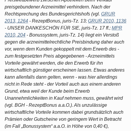
preisgebundener Arzneimittel verhindern. Nach der
Rechtsprechung des Bundesgerichtshofs (vgl.
GRUR
2013, 1264
- RezeptBonus, juris-Tz. 13;
GRUR 2010, 1136
- UNSER DANKESCHÖN FÜR SIE, juris-Tz. 17 ff.;
MPR
2010, 204
- Bonussystem, juris-Tz. 14) liegt ein Verstoß
gegen die arzneimittelrechtliche Preisbindung daher auch
vor, wenn dem Kunden gekoppelt mit dem Erwerb des -
zum festgesetzten Preis abgegebenen - Arzneimittels
Vorteile gewährt werden, die den Erwerb für ihn
wirtschaftlich günstiger erscheinen lassen. Etwas anderes
kann allenfalls dann gelten, wenn - was hier allerdings
nicht in Rede steht - der Vorteil auch aus einem anderen
Grund, etwa weil der Kunde beim Erwerb
Unannehmlichkeiten in Kauf nehmen muss, gewährt wird
(vgl. BGH - RezeptBonus a.a.O.). Als unzulässige
wirtschaftliche Vorteile kommen dabei grundsätzlich auch
Prämien oder Gutscheine von geringem Wert in Betracht
(im Fall „Bonussystem“ a.a.O. in Höhe von 0,40 €),