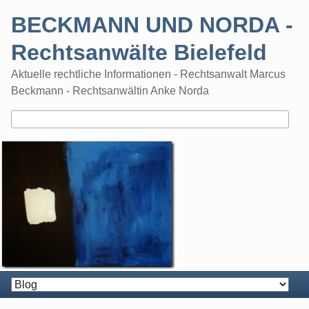
Skip
BECKMANN UND NORDA -
to
content
Rechtsanwälte Bielefeld
Aktuelle rechtliche Informationen - Rechtsanwalt Marcus
Beckmann - Rechtsanwältin Anke Norda