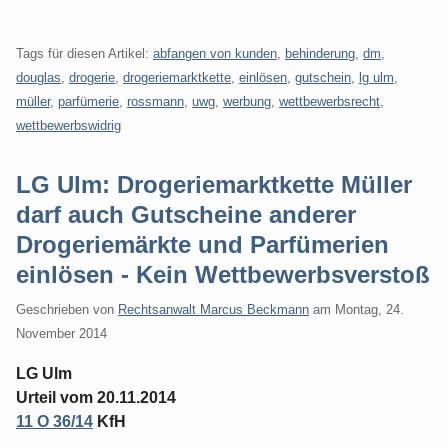
Tags für diesen Artikel:
abfangen von kunden
,
behinderung
,
dm
,
douglas
,
drogerie
,
drogeriemarktkette
,
einlösen
,
gutschein
,
lg ulm
,
müller
,
parfümerie
,
rossmann
,
uwg
,
werbung
,
wettbewerbsrecht
,
wettbewerbswidrig
LG Ulm: Drogeriemarktkette Müller
darf auch Gutscheine anderer
Drogeriemärkte und Parfümerien
einlösen - Kein Wettbewerbsverstoß
Geschrieben von
Rechtsanwalt Marcus Beckmann
am
Montag, 24.
November 2014
LG Ulm
Urteil vom 20.11.2014
11 O 36/14
KfH