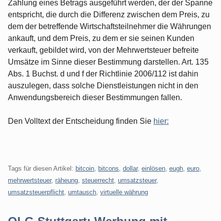
Zahlung eines Betrags ausgeführt werden, der der Spanne
entspricht, die durch die Differenz zwischen dem Preis, zu
dem der betreffende Wirtschaftsteilnehmer die Währungen
ankauft, und dem Preis, zu dem er sie seinen Kunden
verkauft, gebildet wird, von der Mehrwertsteuer befreite
Umsätze im Sinne dieser Bestimmung darstellen. Art. 135
Abs. 1 Buchst. d und f der Richtlinie 2006/112 ist dahin
auszulegen, dass solche Dienstleistungen nicht in den
Anwendungsbereich dieser Bestimmungen fallen.
Den Volltext der Entscheidung finden Sie
hier:
Tags für diesen Artikel:
bitcoin
,
bitcons
,
dollar
,
einlösen
,
eugh
,
euro
,
mehrwertsteuer
,
räheung
,
steuerrecht
,
umsatzsteuer
,
umsatzsteuerpflicht
,
umtausch
,
virtuelle währung