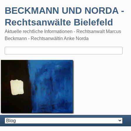
Skip
BECKMANN UND NORDA -
to
content
Rechtsanwälte Bielefeld
Aktuelle rechtliche Informationen - Rechtsanwalt Marcus
Beckmann - Rechtsanwältin Anke Norda