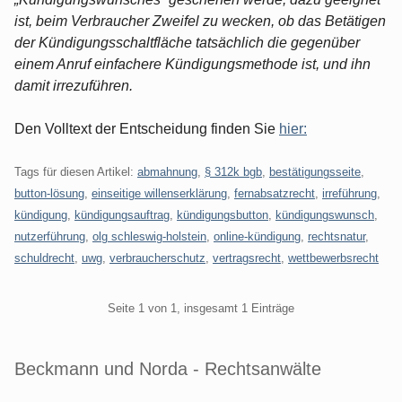
ist, beim Verbraucher Zweifel zu wecken, ob das Betätigen
der Kündigungsschaltfläche tatsächlich die gegenüber
einem Anruf einfachere Kündigungsmethode ist, und ihn
damit irrezuführen.
Den Volltext der Entscheidung finden Sie
hier:
Tags für diesen Artikel:
abmahnung
,
§ 312k bgb
,
bestätigungsseite
,
button-lösung
,
einseitige willenserklärung
,
fernabsatzrecht
,
irreführung
,
kündigung
,
kündigungsauftrag
,
kündigungsbutton
,
kündigungswunsch
,
nutzerführung
,
olg schleswig-holstein
,
online-kündigung
,
rechtsnatur
,
schuldrecht
,
uwg
,
verbraucherschutz
,
vertragsrecht
,
wettbewerbsrecht
Pagination
Seite 1 von 1, insgesamt 1 Einträge
Beckmann und Norda - Rechtsanwälte