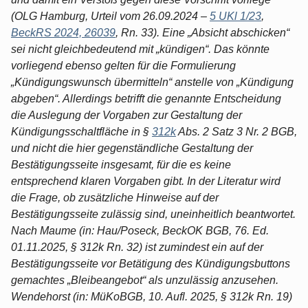
(OLG Hamburg, Urteil vom 26.09.2024 –
5 UKl 1/23
,
BeckRS 2024, 26039
, Rn. 33). Eine „Absicht abschicken“
sei nicht gleichbedeutend mit „kündigen“. Das könnte
vorliegend ebenso gelten für die Formulierung
„Kündigungswunsch übermitteln“ anstelle von „Kündigung
abgeben“. Allerdings betrifft die genannte Entscheidung
die Auslegung der Vorgaben zur Gestaltung der
Kündigungsschaltfläche in §
312k
Abs. 2 Satz 3 Nr. 2 BGB,
und nicht die hier gegenständliche Gestaltung der
Bestätigungsseite insgesamt, für die es keine
entsprechend klaren Vorgaben gibt. In der Literatur wird
die Frage, ob zusätzliche Hinweise auf der
Bestätigungsseite zulässig sind, uneinheitlich beantwortet.
Nach Maume (in: Hau/Poseck, BeckOK BGB, 76. Ed.
01.11.2025, § 312k Rn. 32) ist zumindest ein auf der
Bestätigungsseite vor Betätigung des Kündigungsbuttons
gemachtes „Bleibeangebot“ als unzulässig anzusehen.
Wendehorst (in: MüKoBGB, 10. Aufl. 2025, § 312k Rn. 19)