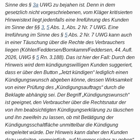
Sinne des §
3a
UWG zu bejahen ist. Denn in dem
gesetzlich nicht vorgeschriebenen, vom Kläger kritisierten
Hinweistext liegt jedenfalls eine Irreführung des Kunden
im Sinne der §§
3
,
5
Abs. 1, Abs. 2 Nr. 7 UWG. Eine
Irreführung im Sinne des §
5
Abs. 2 Nr. 7 UWG kann auch
in einer Täuschung über die Rechte des Verbrauchers
liegen (Köhler/Feddersen/Bornkamm/Feddersen, 44. Aufl.
2026, UWG §
5
Rn. 3.188). Das ist hier der Fall: Durch den
Hinweis wird dem kündigungswilligen Kunden suggeriert,
dass er über den Button „Jetzt kündigen“ lediglich einen
Kündigungswunsch abgeben könne, dessen Wirksamkeit
von einer Prüfung des „Kündigungsauftrags“ durch die
Beklagte abhängig sei. Der Begriff „Kündigungswunsch“
ist geeignet, den Verbraucher über die Rechtsnatur der
von ihm beabsichtigten Kündigungserklärung zu täuschen
und ihn zweifeln zu lassen, ob mit Betätigung der
Kündigungsschaltfläche unmittelbar die Kündigung
eingeleitet würde. Der Hinweis kann daher den Kunden
dazu verleiten, vermeintlich „auf Nummer sicher zu gehen“