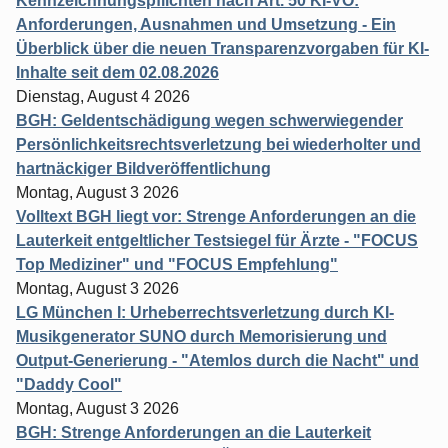
Kennzeichnungspflichten nach Art. 50 KI-VO:
Anforderungen, Ausnahmen und Umsetzung - Ein
Überblick über die neuen Transparenzvorgaben für KI-
Inhalte seit dem 02.08.2026
Dienstag, August 4 2026
BGH: Geldentschädigung wegen schwerwiegender
Persönlichkeitsrechtsverletzung bei wiederholter und
hartnäckiger Bildveröffentlichung
Montag, August 3 2026
Volltext BGH liegt vor: Strenge Anforderungen an die
Lauterkeit entgeltlicher Testsiegel für Ärzte - "FOCUS
Top Mediziner" und "FOCUS Empfehlung"
Montag, August 3 2026
LG München I: Urheberrechtsverletzung durch KI-
Musikgenerator SUNO durch Memorisierung und
Output-Generierung - "Atemlos durch die Nacht" und
"Daddy Cool"
Montag, August 3 2026
BGH: Strenge Anforderungen an die Lauterkeit