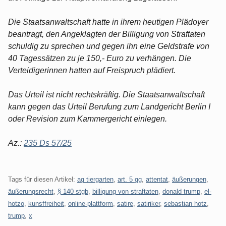
Die Staatsanwaltschaft hatte in ihrem heutigen Plädoyer
beantragt, den Angeklagten der Billigung von Straftaten
schuldig zu sprechen und gegen ihn eine Geldstrafe von
40 Tagessätzen zu je 150,- Euro zu verhängen. Die
Verteidigerinnen hatten auf Freispruch plädiert.
Das Urteil ist nicht rechtskräftig. Die Staatsanwaltschaft
kann gegen das Urteil Berufung zum Landgericht Berlin I
oder Revision zum Kammergericht einlegen.
Az.:
235 Ds 57/25
Tags für diesen Artikel:
ag tiergarten
,
art. 5 gg
,
attentat
,
äußerungen
,
äußerungsrecht
,
§ 140 stgb
,
billigung von straftaten
,
donald trump
,
el-
hotzo
,
kunsffreiheit
,
online-plattform
,
satire
,
satiriker
,
sebastian hotz
,
trump
,
x