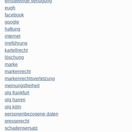
einstweilige verfügung
eugh
facebook
google
haftung
internet
irreführung
kartellrecht
löschung
marke
markenrecht
markenrechtsverletzung
meinungsfreiheit
olg frankfurt
olg hamm
olg köln
personenbezogene daten
presserecht
schadensersatz