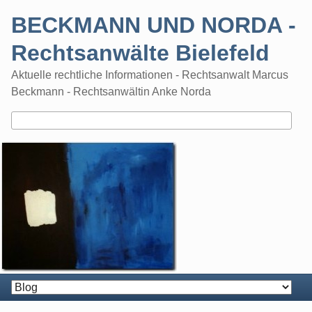
Skip
BECKMANN UND NORDA -
to
content
Rechtsanwälte Bielefeld
Aktuelle rechtliche Informationen - Rechtsanwalt Marcus
Beckmann - Rechtsanwältin Anke Norda