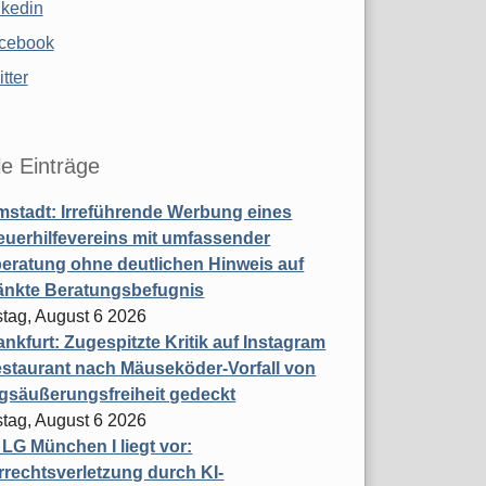
nkedin
cebook
tter
le Einträge
stadt: Irreführende Werbung eines
uerhilfevereins mit umfassender
eratung ohne deutlichen Hinweis auf
änkte Beratungsbefugnis
tag, August 6 2026
nkfurt: Zugespitzte Kritik auf Instagram
staurant nach Mäuseköder-Vorfall von
gsäußerungsfreiheit gedeckt
tag, August 6 2026
t LG München I liegt vor:
rechtsverletzung durch KI-