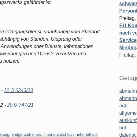
agszwecks gefährdet ist.
schwer
Persönl
Freitag,
EU-Komm
ternetzugangsdienst, unabhängig vom Standort
nach vo
abhängig von Standort, Ursprung oder
Service
e, Anwendungen oder Dienste, Informationen
Minderj
 Anwendungen und Dienste zu nutzen und
Freitag,
u nutzen.
Getagg
 -
12 O 6343/20
abmahn
abmahn
22 -
29 U 747/21
agb
allgeme
auskunf
bgh
nkung
,
endgerätefreiheit
,
internetanschluss
,
internettarif
,
datensc