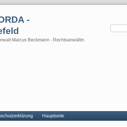
ORDA -
efeld
tsanwalt Marcus Beckmann - Rechtsanwältin
schutzerklärung
Hauptseite