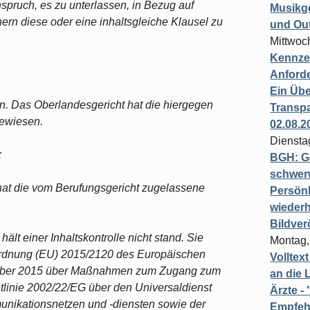
spruch, es zu unterlassen, in Bezug auf
Musikg
rn diese oder eine inhaltsgleiche Klausel zu
und Ou
Mittwoc
Kennzei
Anford
Ein Übe
n. Das Oberlandesgericht hat die hiergegen
Transpa
gewiesen.
02.08.2
Diensta
:
BGH: G
schwer
 hat die vom Berufungsgericht zugelassene
Persönl
wiederh
Bildver
lt einer Inhaltskontrolle nicht stand. Sie
Montag,
erordnung (EU) 2015/2120 des Europäischen
Volltex
mber 2015 über Maßnahmen zum Zugang zum
an die L
htlinie 2002/22/EG über den Universaldienst
Ärzte 
unikationsnetzen und -diensten sowie der
Empfeh