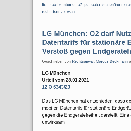
lte
,
mobiles internet
,
o2
,
pc
,
router
,
stationärer router
recht
,
tsm-vo
,
wlan
LG München: O2 darf Nutz
Datentarifs für stationäre 
Verstoß gegen Endgerätefr
Geschrieben von
Rechtsanwalt Marcus Beckmann
LG München
Urteil vom 28.01.2021
12 O 6343/20
Das LG München hat entschieden, dass der
mobilen Datentarifs für stationäre Endgerät
gegen die Endgerätefreiheit darstellt. Ein
unwirksam.