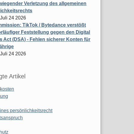
wiegender Verletzung des allgemeinen
ichkeitsrechts
 Juli 24 2026
ission: TikTok / Bytedance verstößt
rläufiger Feststellung gegen den Digital
s Act (DSA) - Fehlen sicherer Konten für
ährige
 Juli 24 2026
te Artikel
kosten
ung
ines persönlichkeitsrecht
tsanspruch
hutz