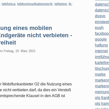
,
telefonica
,
telekommunikationsrecht
,
tethering
,
tk-
datensc
datensc
dsgvo
einstwe
ung eines mobilen
eugh
faceboo
Endgeräte nicht verbieten -
google
eiheit
haftung
internet
am
Freitag, 19. März 2021
irreführ
kartellr
löschun
marke
markenr
 Mobilfunkanbieter O2 die Nutzung eines
markenr
e nicht verbieten darf, da dies ein Verstoß
meinung
e entsprechende Klausel in den AGB ist
olg frank
olg ha