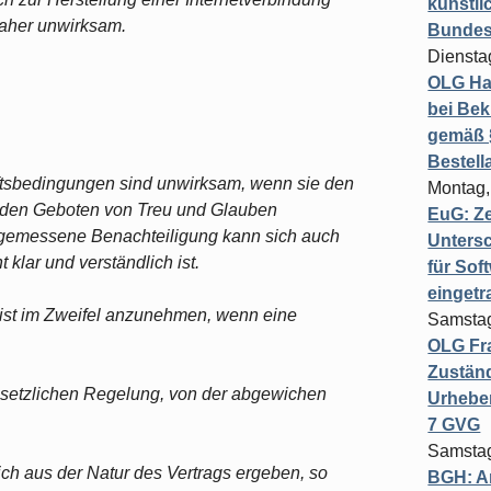
künstli
daher unwirksam.
Bundesg
Diensta
OLG Ha
bei Bek
gemäß §
Bestel
tsbedingungen sind unwirksam, wenn sie den
Montag,
 den Geboten von Treu und Glauben
EuG: Z
gemessene Benachteiligung kann sich auch
Untersc
klar und verständlich ist.
für Sof
einget
ist im Zweifel anzunehmen, wenn eine
Samstag
OLG Fra
Zuständ
esetzlichen Regelung, von der abgewichen
Urheber
7 GVG
Samstag
sich aus der Natur des Vertrags ergeben, so
BGH: A