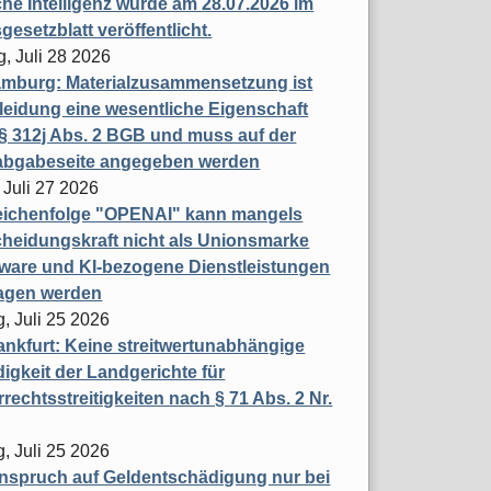
che Intelligenz wurde am 28.07.2026 im
esetzblatt veröffentlicht.
g, Juli 28 2026
mburg: Materialzusammensetzung ist
leidung eine wesentliche Eigenschaft
 312j Abs. 2 BGB und muss auf der
labgabeseite angegeben werden
 Juli 27 2026
eichenfolge "OPENAI" kann mangels
heidungskraft nicht als Unionsmarke
tware und KI-bezogene Dienstleistungen
ragen werden
, Juli 25 2026
nkfurt: Keine streitwertunabhängige
igkeit der Landgerichte für
rechtsstreitigkeiten nach § 71 Abs. 2 Nr.
, Juli 25 2026
nspruch auf Geldentschädigung nur bei