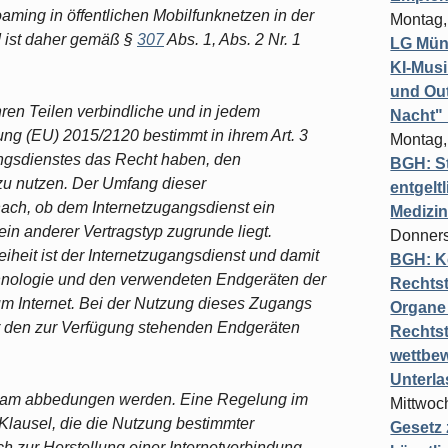
ming in öffentlichen Mobilfunknetzen in der
Montag,
d ist daher gemäß §
307
Abs. 1, Abs. 2 Nr. 1
LG Münc
KI-Mus
und Out
ren Teilen verbindliche und in jedem
Nacht"
ung (EU) 2015/2120 bestimmt in ihrem Art. 3
Montag,
angsdienstes das Recht haben, den
BGH: St
zu nutzen. Der Umfang dieser
entgelt
anach, ob dem Internetzugangsdienst ein
Medizi
ein anderer Vertragstyp zugrunde liegt.
Donners
iheit ist der Internetzugangsdienst und damit
BGH: K
nologie und den verwendeten Endgeräten der
Rechtst
um Internet. Bei der Nutzung dieses Zugangs
Organe 
er den zur Verfügung stehenden Endgeräten
Rechts
wettbew
Unterl
rksam abbedungen werden. Eine Regelung im
Mittwoch
Klausel, die die Nutzung bestimmter
Gesetz
h zur Herstellung einer Internetverbindung