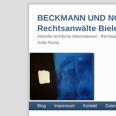
Skip
to
BECKMANN UND N
content
Rechtsanwälte Biel
Aktuelle rechtliche Informationen - Rech
Anke Norda
Blog
Impressum
Kontakt
Daten