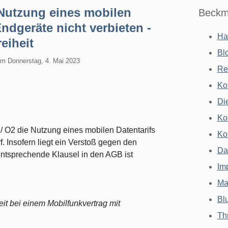
 Nutzung eines mobilen
Beckm
Endgeräte nicht verbieten -
Ha
eiheit
Bl
am
Donnerstag, 4. Mai 2023
Re
Ko
Di
Ko
/ O2 die Nutzung eines mobilen Datentarifs
Ko
f. Insofern liegt ein Verstoß gegen den
Da
 entsprechende Klausel in den AGB ist
Im
Ma
Bl
it bei einem Mobilfunkvertrag mit
Th