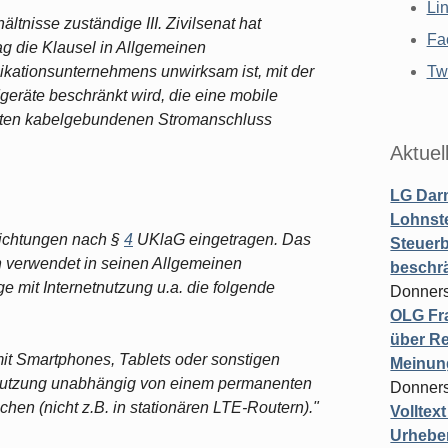
Li
ältnisse zuständige III. Zivilsenat hat
Fa
ag die Klausel in Allgemeinen
ationsunternehmens unwirksam ist, mit der
Twi
eräte beschränkt wird, die eine mobile
ten kabelgebundenen Stromanschluss
Aktuel
LG Darm
Lohnste
inrichtungen nach §
4
UKlaG eingetragen. Das
Steuerb
 verwendet in seinen Allgemeinen
beschr
 mit Internetnutzung u.a. die folgende
Donners
OLG Fra
über Re
mit Smartphones, Tablets oder sonstigen
Meinun
 Nutzung unabhängig von einem permanenten
Donners
en (nicht z.B. in stationären LTE-Routern)."
Volltex
Urheber