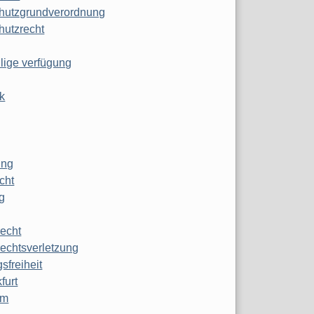
hutzgrundverordnung
hutzrecht
ilige verfügung
k
ung
echt
g
echt
echtsverletzung
sfreiheit
furt
mm