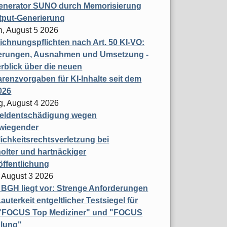
enerator SUNO durch Memorisierung
tput-Generierung
h, August 5 2026
chnungspflichten nach Art. 50 KI-VO:
erungen, Ausnahmen und Umsetzung -
rblick über die neuen
renzvorgaben für KI-Inhalte seit dem
026
g, August 4 2026
eldentschädigung wegen
wiegender
ichkeitsrechtsverletzung bei
olter und hartnäckiger
öffentlichung
 August 3 2026
t BGH liegt vor: Strenge Anforderungen
auterkeit entgeltlicher Testsiegel für
- "FOCUS Top Mediziner" und "FOCUS
lung"