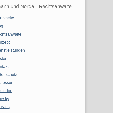
ann und Norda - Rechtsanwälte
uptseite
og
chtsanwälte
nzept
enstleistungen
sten
ntakt
tenschutz
pressum
stodon
uesky
reads