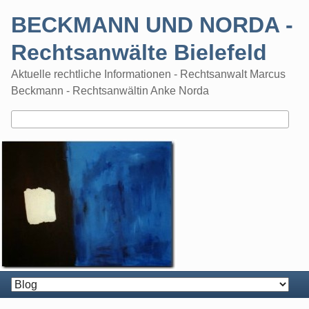
Skip
BECKMANN UND NORDA -
to
content
Rechtsanwälte Bielefeld
Aktuelle rechtliche Informationen - Rechtsanwalt Marcus
Beckmann - Rechtsanwältin Anke Norda