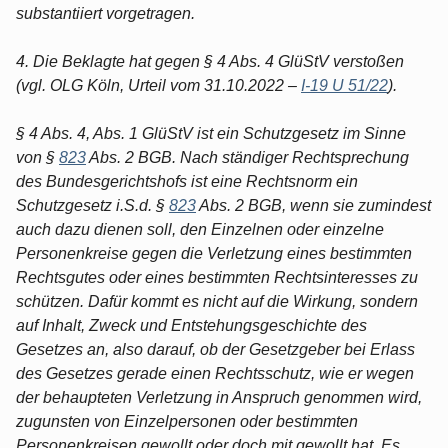
substantiiert vorgetragen.
4. Die Beklagte hat gegen § 4 Abs. 4 GlüStV verstoßen
(vgl. OLG Köln, Urteil vom 31.10.2022 –
I-19 U 51/22
).
§ 4 Abs. 4, Abs. 1 GlüStV ist ein Schutzgesetz im Sinne
von §
823
Abs. 2 BGB. Nach ständiger Rechtsprechung
des Bundesgerichtshofs ist eine Rechtsnorm ein
Schutzgesetz i.S.d. §
823
Abs. 2 BGB, wenn sie zumindest
auch dazu dienen soll, den Einzelnen oder einzelne
Personenkreise gegen die Verletzung eines bestimmten
Rechtsgutes oder eines bestimmten Rechtsinteresses zu
schützen. Dafür kommt es nicht auf die Wirkung, sondern
auf Inhalt, Zweck und Entstehungsgeschichte des
Gesetzes an, also darauf, ob der Gesetzgeber bei Erlass
des Gesetzes gerade einen Rechtsschutz, wie er wegen
der behaupteten Verletzung in Anspruch genommen wird,
zugunsten von Einzelpersonen oder bestimmten
Personenkreisen gewollt oder doch mit gewollt hat. Es