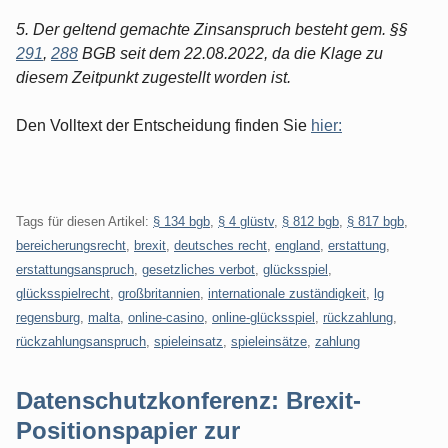
5. Der geltend gemachte Zinsanspruch besteht gem. §§
291
,
288
BGB seit dem 22.08.2022, da die Klage zu
diesem Zeitpunkt zugestellt worden ist.
Den Volltext der Entscheidung finden Sie
hier:
Tags für diesen Artikel:
§ 134 bgb
,
§ 4 glüstv
,
§ 812 bgb
,
§ 817 bgb
,
bereicherungsrecht
,
brexit
,
deutsches recht
,
england
,
erstattung
,
erstattungsanspruch
,
gesetzliches verbot
,
glücksspiel
,
glücksspielrecht
,
großbritannien
,
internationale zuständigkeit
,
lg
regensburg
,
malta
,
online-casino
,
online-glücksspiel
,
rückzahlung
,
rückzahlungsanspruch
,
spieleinsatz
,
spieleinsätze
,
zahlung
Datenschutzkonferenz: Brexit-
Positionspapier zur