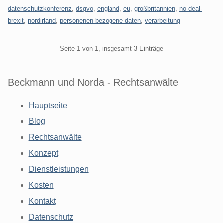
datenschutzkonferenz
,
dsgvo
,
england
,
eu
,
großbritannien
,
no-deal-
brexit
,
nordirland
,
personenen bezogene daten
,
verarbeitung
Pagination
Seite 1 von 1, insgesamt 3 Einträge
Beckmann und Norda - Rechtsanwälte
Hauptseite
Blog
Rechtsanwälte
Konzept
Dienstleistungen
Kosten
Kontakt
Datenschutz