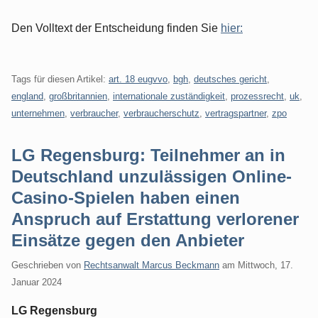
Den Volltext der Entscheidung finden Sie
hier:
Tags für diesen Artikel:
art. 18 eugvvo
,
bgh
,
deutsches gericht
,
england
,
großbritannien
,
internationale zuständigkeit
,
prozessrecht
,
uk
,
unternehmen
,
verbraucher
,
verbraucherschutz
,
vertragspartner
,
zpo
LG Regensburg: Teilnehmer an in
Deutschland unzulässigen Online-
Casino-Spielen haben einen
Anspruch auf Erstattung verlorener
Einsätze gegen den Anbieter
Geschrieben von
Rechtsanwalt Marcus Beckmann
am
Mittwoch, 17.
Januar 2024
LG Regensburg