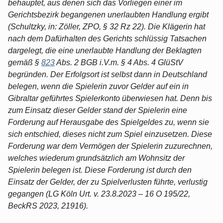
behauptet, aus denen sich das Vorliegen einer im
Gerichtsbezirk begangenen unerlaubten Handlung ergibt
(Schultzky, in: Zöller, ZPO, § 32 Rz 22). Die Klägerin hat
nach dem Dafürhalten des Gerichts schlüssig Tatsachen
dargelegt, die eine unerlaubte Handlung der Beklagten
gemäß §
823
Abs. 2 BGB i.V.m. § 4 Abs. 4 GlüStV
begründen. Der Erfolgsort ist selbst dann in Deutschland
belegen, wenn die Spielerin zuvor Gelder auf ein in
Gibraltar geführtes Spielerkonto überwiesen hat. Denn bis
zum Einsatz dieser Gelder stand der Spielerin eine
Forderung auf Herausgabe des Spielgeldes zu, wenn sie
sich entschied, dieses nicht zum Spiel einzusetzen. Diese
Forderung war dem Vermögen der Spielerin zuzurechnen,
welches wiederum grundsätzlich am Wohnsitz der
Spielerin belegen ist. Diese Forderung ist durch den
Einsatz der Gelder, der zu Spielverlusten führte, verlustig
gegangen (LG Köln Urt. v. 23.8.2023 – 16 O 195/22,
BeckRS 2023, 21916).