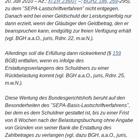
20. Juli 2010 – Az.:
XI ZR 236/07
–;
BGHZ 186, 269
-295),
zu dem "SEPA-Lastschriftverfahren" nicht entgegen.
Danach wird bei einer Geldschuld der Leistungserfolg nur
dann erzielt, wenn der Gläubiger den Geldbetrag, den er
beanspruchen kann, endgültig zur freien Verfügung erhält
(vgl. BGH a.a.O., juris, Rdnr. 22, m.w.N.).
Allerdings soll die Erfüllung dann rückwirkend (§
159
BGB) entfallen, wenn es infolge des
Erstattungsverlangens des Schuldners zu einer
Rückbelastung kommt (vgl. BGH a.a.O., juris, Rdnr. 25,
m.w.N.).
Diese Wertung des Bundesgerichtshofs beruht auf den
Besonderheiten des "SEPA-Basis-Lastschriftverfahrens",
bei dem es dem Schuldner gestattet ist, bis zu einer Frist
von 8 Wochen nach der Belastungsbuchung ohne Angabe
von Gründen von seiner Bank die Erstattung des
Zahlbetrages zu verlangen (vgl. dazu BGH, a.a.O., juris,