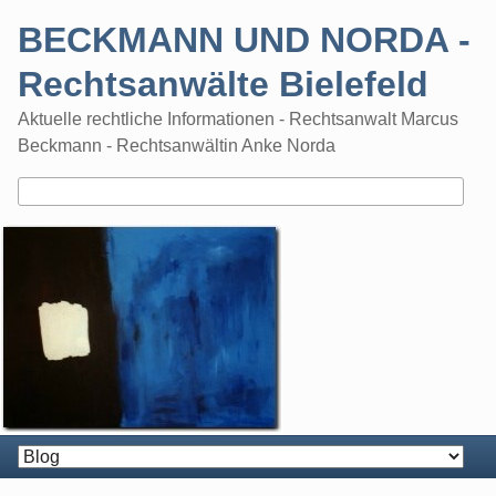
Skip
BECKMANN UND NORDA -
to
content
Rechtsanwälte Bielefeld
Aktuelle rechtliche Informationen - Rechtsanwalt Marcus
Beckmann - Rechtsanwältin Anke Norda