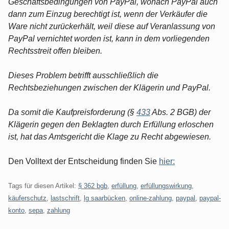
Geschäftsbedingungen von PayPal, wonach PayPal auch
dann zum Einzug berechtigt ist, wenn der Verkäufer die
Ware nicht zurückerhält, weil diese auf Veranlassung von
PayPal vernichtet worden ist, kann in dem vorliegenden
Rechtsstreit offen bleiben.
Dieses Problem betrifft ausschließlich die
Rechtsbeziehungen zwischen der Klägerin und PayPal.
Da somit die Kaufpreisforderung (§
433
Abs. 2 BGB) der
Klägerin gegen den Beklagten durch Erfüllung erloschen
ist, hat das Amtsgericht die Klage zu Recht abgewiesen.
Den Volltext der Entscheidung finden Sie
hier:
Tags für diesen Artikel:
§ 362 bgb
,
erfüllung
,
erfüllungswirkung
,
käuferschutz
,
lastschrift
,
lg saarbücken
,
online-zahlung
,
paypal
,
paypal-
konto
,
sepa
,
zahlung