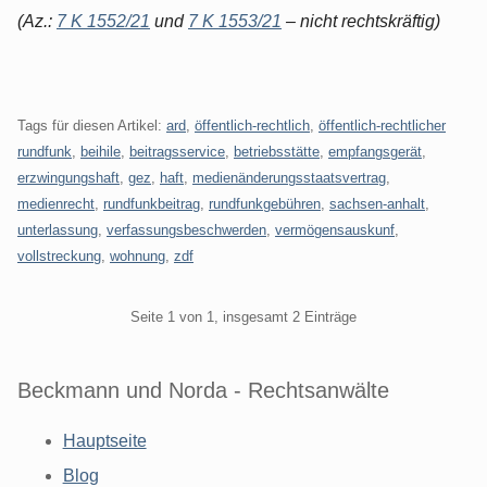
(Az.:
7 K 1552/21
und
7 K 1553/21
– nicht rechtskräftig)
Tags für diesen Artikel:
ard
,
öffentlich-rechtlich
,
öffentlich-rechtlicher
rundfunk
,
beihile
,
beitragsservice
,
betriebsstätte
,
empfangsgerät
,
erzwingungshaft
,
gez
,
haft
,
medienänderungsstaatsvertrag
,
medienrecht
,
rundfunkbeitrag
,
rundfunkgebühren
,
sachsen-anhalt
,
unterlassung
,
verfassungsbeschwerden
,
vermögensauskunf
,
vollstreckung
,
wohnung
,
zdf
Pagination
Seite 1 von 1, insgesamt 2 Einträge
Beckmann und Norda - Rechtsanwälte
Hauptseite
Blog