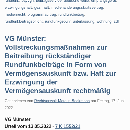
rundfunk
,
bayvgh
,
beitragsservice
,
deutsche welle
,
empfangsgerät
,
erzwingungshaft
,
gez
,
haft
,
medienänderungsstaatsvertrag
,
medienrecht
,
programmauftrag
,
rundfunkbeitrag
,
rundfunkbeitragspflicht
,
rundfunkgebühr
,
unterlassung
,
wohnung
,
zdf
VG Münster:
Vollstreckungsmaßnahmen zur
Beitreibung rückständiger
Rundfunkbeiträge in Form von
Vermögensauskunft bzw. Haft zur
Erzwingung der
Vermögensauskunft rechtmäßig
Geschrieben von
Rechtsanwalt Marcus Beckmann
am
Freitag, 17. Juni
2022
VG Münster
Urteil vom 13.05.2022 -
7 K 1552/21