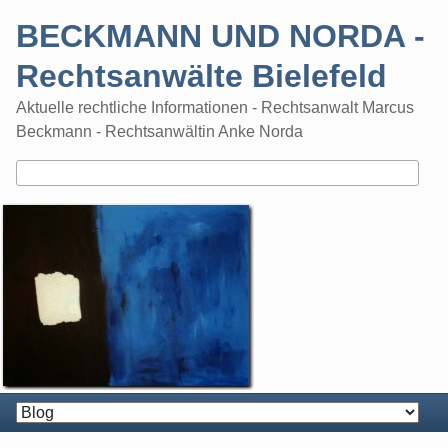
Skip
BECKMANN UND NORDA -
to
content
Rechtsanwälte Bielefeld
Aktuelle rechtliche Informationen - Rechtsanwalt Marcus
Beckmann - Rechtsanwältin Anke Norda