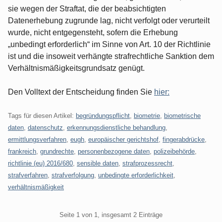
sie wegen der Straftat, die der beabsichtigten
Datenerhebung zugrunde lag, nicht verfolgt oder verurteilt
wurde, nicht entgegensteht, sofern die Erhebung
„unbedingt erforderlich“ im Sinne von Art. 10 der Richtlinie
ist und die insoweit verhängte strafrechtliche Sanktion dem
Verhältnismäßigkeitsgrundsatz genügt.
Den Volltext der Entscheidung finden Sie
hier:
Tags für diesen Artikel:
begründungspflicht
,
biometrie
,
biometrische
daten
,
datenschutz
,
erkennungsdienstliche behandlung
,
ermittlungsverfahren
,
eugh
,
europäischer gerichtshof
,
fingerabdrücke
,
frankreich
,
grundrechte
,
personenbezogene daten
,
polizeibehörde
,
richtlinie (eu) 2016/680
,
sensible daten
,
strafprozessrecht
,
strafverfahren
,
strafverfolgung
,
unbedingte erforderlichkeit
,
verhältnismäßigkeit
Pagination
Seite 1 von 1, insgesamt 2 Einträge