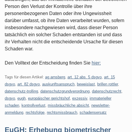
Person den Verlust der Kontrolle über ihre
personenbezogenen Daten oder ihre Ungewissheit
darüber umfasst, ob ihre Daten verarbeitet wurden, sofern
insbesondere nachgewiesen wird, dass dieser Person
tatsächlich ein solcher Schaden entstanden ist und dass
ihr Verhalten nicht die entscheidende Ursache für diesen
Schaden war.
Den Volltext der Entscheidung finden Sie
hier:
Tags für diesen Artikel:
ag arnsberg
,
art. 12 abs. 5 dsgvo
,
art. 15
dsgvo
,
art. 82 dsgvo
,
auskunftsanspruch
,
beweislast
,
brillen rottler
,
datenschutz-trolling
,
datenschutzgrundverordnung
,
datenschutzrecht
,
dsgvo
,
eugh
,
europäischer gerichtshof
,
exzessiv
,
immaterieller
schaden
,
kontrollverlust
,
missbräuchliche absicht
,
newsletter-
anmeldung
,
rechtsfolge
,
rechtsmissbrauch
,
schadensersatz
EuGH: Erhebung biometrischer