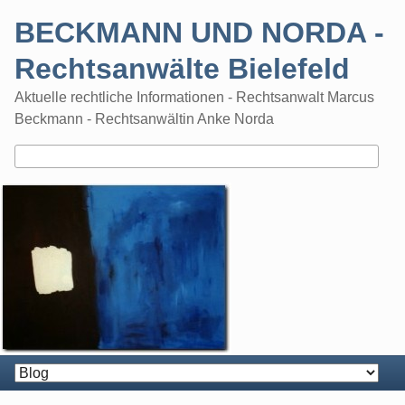
Skip
BECKMANN UND NORDA -
to
content
Rechtsanwälte Bielefeld
Aktuelle rechtliche Informationen - Rechtsanwalt Marcus
Beckmann - Rechtsanwältin Anke Norda