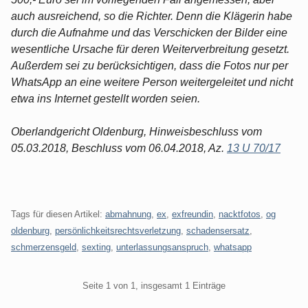
auch ausreichend, so die Richter. Denn die Klägerin habe
durch die Aufnahme und das Verschicken der Bilder eine
wesentliche Ursache für deren Weiterverbreitung gesetzt.
Außerdem sei zu berücksichtigen, dass die Fotos nur per
WhatsApp an eine weitere Person weitergeleitet und nicht
etwa ins Internet gestellt worden seien.
Oberlandgericht Oldenburg, Hinweisbeschluss vom
05.03.2018, Beschluss vom 06.04.2018, Az.
13 U 70/17
Tags für diesen Artikel:
abmahnung
,
ex
,
exfreundin
,
nacktfotos
,
og
oldenburg
,
persönlichkeitsrechtsverletzung
,
schadensersatz
,
schmerzensgeld
,
sexting
,
unterlassungsanspruch
,
whatsapp
Pagination
Seite 1 von 1, insgesamt 1 Einträge