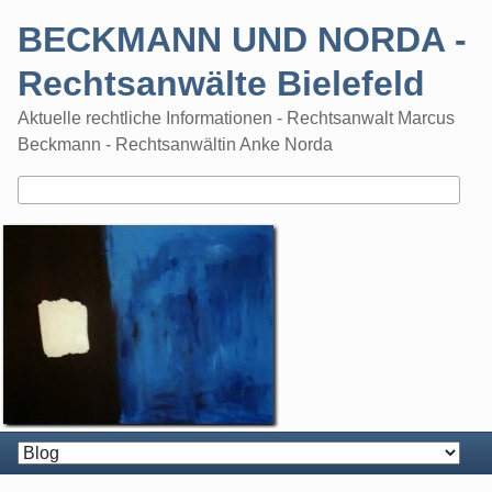
Skip
BECKMANN UND NORDA -
to
content
Rechtsanwälte Bielefeld
Aktuelle rechtliche Informationen - Rechtsanwalt Marcus
Beckmann - Rechtsanwältin Anke Norda