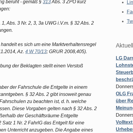
ung beruht - gemäß §
313
Abs. 3 ZPO kurz
Li
ngen:
Fa
Twi
 1, Abs. 3 Nr. 2, 3, 3a UWG i.V.m. § 32 Abs. 2
angen.
) handelt es sich um eine Marktverhaltensregel
Aktuel
1.2014, Az.
4 W 70/13
; GRUR 2008,405).
LG Darm
Lohnste
bung der Beklagten stellt einen Verstoß
Steuerb
beschr
Donners
aber der Fahrschule die Entgelte in einem
OLG Fra
nntgeben. § 32 Abs. 2 gibt insoweit genau
über Re
Fahrschulen zu beachten ist, d. h. welche
Meinun
ssen. Diese Vorgaben gelten nach § 32 Abs. 2
Donners
ßerhalb der Geschäftsräume Entgelte
Volltex
Satz 1 Nr. 2 FahrlG das Entgelt für eine
Urheber
schen Unterricht anzugeben. Die Angabe eines