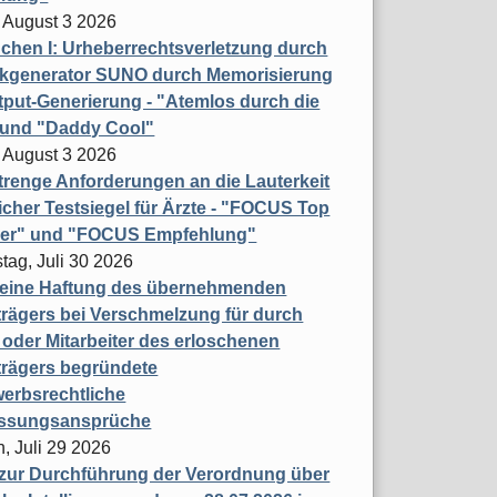
 August 3 2026
hen I: Urheberrechtsverletzung durch
ikgenerator SUNO durch Memorisierung
put-Generierung - "Atemlos durch die
 und "Daddy Cool"
 August 3 2026
renge Anforderungen an die Lauterkeit
licher Testsiegel für Ärzte - "FOCUS Top
ner" und "FOCUS Empfehlung"
tag, Juli 30 2026
eine Haftung des übernehmenden
rägers bei Verschmelzung für durch
oder Mitarbeiter des erloschenen
trägers begründete
erbsrechtliche
assungsansprüche
, Juli 29 2026
 zur Durchführung der Verordnung über