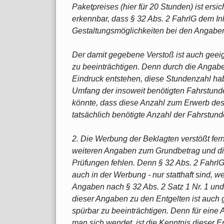
Paketpreises (hier für 20 Stunden) ist ersic
erkennbar, dass § 32 Abs. 2 FahrlG dem I
Gestaltungsmöglichkeiten bei den Angaben
Der damit gegebene Verstoß ist auch geeig
zu beeinträchtigen. Denn durch die Angabe
Eindruck entstehen, diese Stundenzahl hab
Umfang der insoweit benötigten Fahrstund
könnte, dass diese Anzahl zum Erwerb des
tatsächlich benötigte Anzahl der Fahrstunde
2. Die Werbung der Beklagten verstößt fern
weiteren Angaben zum Grundbetrag und die 
Prüfungen fehlen. Denn § 32 Abs. 2 FahrlG
auch in der Werbung - nur statthaft sind, w
Angaben nach § 32 Abs. 2 Satz 1 Nr. 1 und
dieser Angaben zu den Entgelten ist auch 
spürbar zu beeinträchtigen. Denn für ein
man sich wendet, ist die Kenntnis dieser 