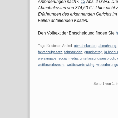
Anforderungen nach §
13
Abs. 2 UWG. Die
Abmahnkosten von 374,50 € ist hier nicht 
Erfahrungen des erkennenden Gerichts im 
Fällen anfallenden Kosten.
Den Volltext der Entscheidung finden Sie
h
Tags für diesen Artikel:
abmahnkosten
,
abmahnung
fahrschulgesetz
,
fahrstunden
,
grundbetrag
,
lg boch
preisangabe
,
social media
,
unterlassungsanspruch
,
wettbewerbsrecht
,
wettbewerbswidrig
,
wiederholungs
Pagination
Seite 1 von 1, 