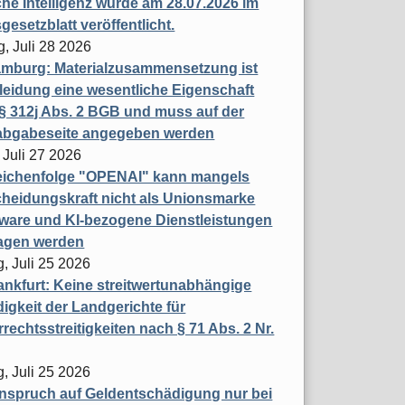
che Intelligenz wurde am 28.07.2026 im
esetzblatt veröffentlicht.
g, Juli 28 2026
mburg: Materialzusammensetzung ist
leidung eine wesentliche Eigenschaft
 312j Abs. 2 BGB und muss auf der
labgabeseite angegeben werden
 Juli 27 2026
eichenfolge "OPENAI" kann mangels
heidungskraft nicht als Unionsmarke
tware und KI-bezogene Dienstleistungen
ragen werden
, Juli 25 2026
nkfurt: Keine streitwertunabhängige
igkeit der Landgerichte für
rechtsstreitigkeiten nach § 71 Abs. 2 Nr.
, Juli 25 2026
nspruch auf Geldentschädigung nur bei