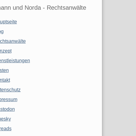
ann und Norda - Rechtsanwälte
uptseite
og
chtsanwälte
nzept
enstleistungen
sten
ntakt
tenschutz
pressum
stodon
uesky
reads