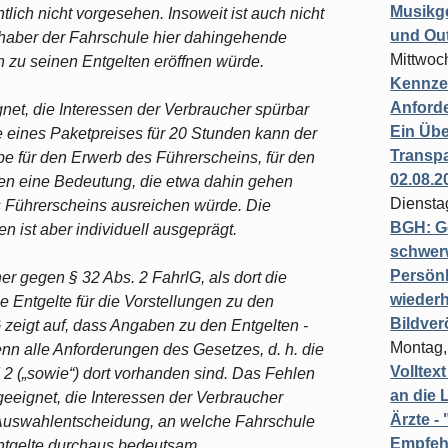
Musikg
htlich nicht vorgesehen. Insoweit ist auch nicht
und Ou
nhaber der Fahrschule hier dahingehende
Mittwoc
 zu seinen Entgelten eröffnen würde.
Kennzei
Anford
net, die Interessen der Verbraucher spürbar
Ein Übe
 eines Paketpreises für 20 Stunden kann der
Transpa
e für den Erwerb des Führerscheins, für den
02.08.2
en eine Bedeutung, die etwa dahin gehen
Diensta
 Führerscheins ausreichen würde. Die
BGH: G
n ist aber individuell ausgeprägt.
schwer
Persönl
er gegen § 32 Abs. 2 FahrlG, als dort die
wiederh
Entgelte für die Vorstellungen zu den
Bildver
 zeigt auf, dass Angaben zu den Entgelten -
Montag,
enn alle Anforderungen des Gesetzes, d. h. die
Volltex
 2 („sowie“) dort vorhanden sind. Das Fehlen
an die L
geeignet, die Interessen der Verbraucher
Ärzte 
e Auswahlentscheidung, an welche Fahrschule
Empfeh
Entgelte durchaus bedeutsam.