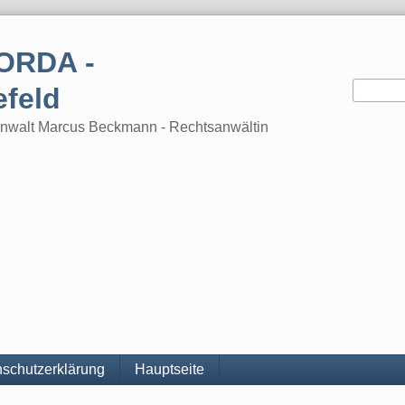
ORDA -
efeld
tsanwalt Marcus Beckmann - Rechtsanwältin
schutzerklärung
Hauptseite