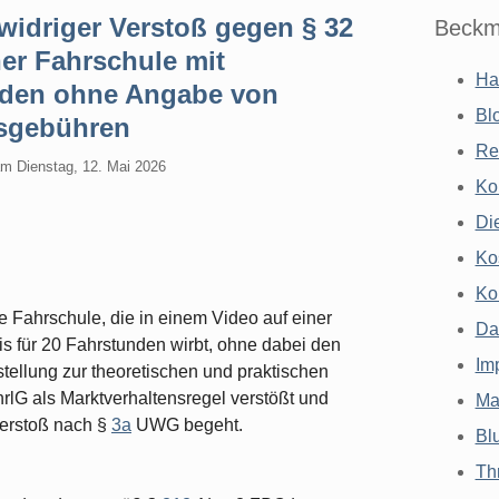
idriger Verstoß gegen § 32
Beckm
er Fahrschule mit
Ha
unden ohne Angabe von
Bl
sgebühren
Re
am
Dienstag, 12. Mai 2026
Ko
Di
Ko
Ko
 Fahrschule, die in einem Video auf einer
Da
is für 20 Fahrstunden wirbt, ohne dabei den
Im
stellung zur theoretischen und praktischen
lG als Marktverhaltensregel verstößt und
Ma
erstoß nach §
3a
UWG begeht.
Bl
Th