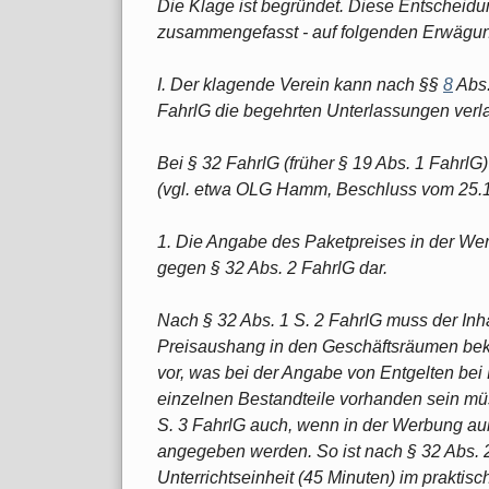
Die Klage ist begründet. Diese Entscheid
zusammengefasst - auf folgenden Erwägu
I. Der klagende Verein kann nach §§
8
Abs.
FahrlG die begehrten Unterlassungen verl
Bei § 32 FahrlG (früher § 19 Abs. 1 FahrlG
(vgl. etwa OLG Hamm, Beschluss vom 25.1
1. Die Angabe des Paketpreises in der Wer
gegen § 32 Abs. 2 FahrlG dar.
Nach § 32 Abs. 1 S. 2 FahrlG muss der Inh
Preisaushang in den Geschäftsräumen beka
vor, was bei der Angabe von Entgelten bei 
einzelnen Bestandteile vorhanden sein mü
S. 3 FahrlG auch, wenn in der Werbung au
angegeben werden. So ist nach § 32 Abs. 2 
Unterrichtseinheit (45 Minuten) im prakti