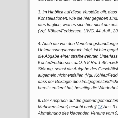
3. Im Hinblick auf diese Verstöße gilt, dass
Konstellationen, wie sie hier gegeben sind,
dies fraglich, weil es sich hier nicht um un
(Vgl. Köhler/Feddersen, UWG, 44. Aufl., 20
4. Auch die von den Verletzungshandlung
Unterlassungsanspruch trägt, ist hier gege
die Abgabe einer strafbewehrten Unterlass
Köhler/Feddersen, aaO, § 8 Rn. 1.48 m.w.N
Störung, selbst die Aufgabe des Geschäfts
allgemein nicht entfallen (Vgl. Köhler/Fed
dass der Beklagte die streitgegenständlic
bereits entfernt hat, beseitigt die Wiederho
II. Der Anspruch auf die geltend gemachten
Mehrwertsteuer) besteht nach §
13
Abs. 3 
Abmahnung des klagenden Vereins vom 02.1