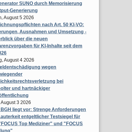
enerator SUNO durch Memorisierung
tput-Generierung
h, August 5 2026
chnungspflichten nach Art. 50 KI-VO:
erungen, Ausnahmen und Umsetzung -
rblick über die neuen
renzvorgaben für KI-Inhalte seit dem
026
g, August 4 2026
eldentschädigung wegen
wiegender
ichkeitsrechtsverletzung bei
olter und hartnäckiger
öffentlichung
 August 3 2026
t BGH liegt vor: Strenge Anforderungen
auterkeit entgeltlicher Testsiegel für
- "FOCUS Top Mediziner" und "FOCUS
lung"