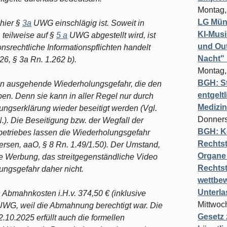
Montag,
LG Münc
 hier §
3a
UWG einschlägig ist. Soweit in
KI-Mus
 teilweise auf §
5 a
UWG abgestellt wird, ist
und Out
ionsrechtliche Informationspflichten handelt
Nacht"
26, § 3a Rn. 1.262 b).
Montag,
BGH: St
en ausgehende Wiederholungsgefahr, die den
entgelt
ben. Denn sie kann in aller Regel nur durch
Medizi
ungserklärung wieder beseitigt werden (Vgl.
Donners
.). Die Beseitigung bzw. der Wegfall der
BGH: K
betriebes lassen die Wiederholungsgefahr
Rechtst
dersen, aaO, § 8 Rn. 1.49/1.50). Der Umstand,
Organe 
he Werbung, das streitgegenständliche Video
Rechts
lungsgefahr daher nicht.
wettbew
Unterl
 Abmahnkosten i.H.v. 374,50 € (inklusive
Mittwoch
UWG, weil die Abmahnung berechtigt war. Die
Gesetz
0.2025 erfüllt auch die formellen