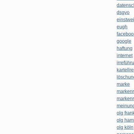
datensc
dsgvo
einstwe
eugh
faceboo
google
haftung
internet
irreführ
kartellr
löschun
marke
markenr
markenr
meinung
olg frank
olg ha
olg köln