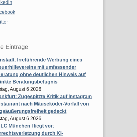
nkedin
cebook
tter
le Einträge
stadt: Irreführende Werbung eines
uerhilfevereins mit umfassender
eratung ohne deutlichen Hinweis auf
änkte Beratungsbefugnis
tag, August 6 2026
nkfurt: Zugespitzte Kritik auf Instagram
staurant nach Mäuseköder-Vorfall von
gsäußerungsfreiheit gedeckt
tag, August 6 2026
t LG München I liegt vor:
rechtsverletzung durch KI-