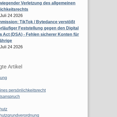
wiegender Verletzung des allgemeinen
ichkeitsrechts
 Juli 24 2026
ission: TikTok / Bytedance verstößt
rläufiger Feststellung gegen den Digital
s Act (DSA) - Fehlen sicherer Konten für
ährige
 Juli 24 2026
te Artikel
ung
ines persönlichkeitsrecht
tsanspruch
hutz
hutzgrundverordnung