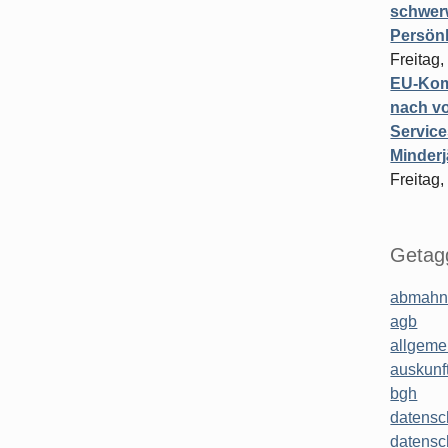
schwer
Persönl
Freitag,
EU-Komm
nach vo
Service
Minderj
Freitag,
Getagg
abmahn
agb
allgeme
auskunf
bgh
datensc
datensc