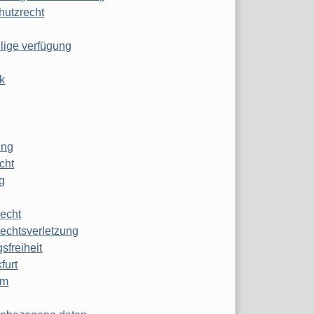
hutzrecht
ilige verfügung
k
ung
echt
g
echt
echtsverletzung
sfreiheit
furt
mm