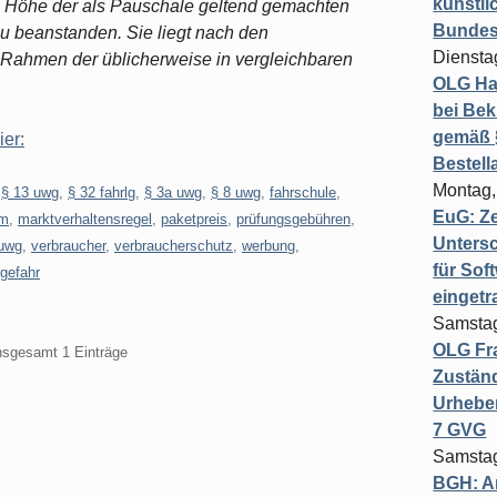
künstli
 Höhe der als Pauschale geltend gemachten
Bundesg
zu beanstanden. Sie liegt nach den
Diensta
Rahmen der üblicherweise in vergleichbaren
OLG Ha
bei Bek
gemäß §
ier:
Bestel
Montag,
,
§ 13 uwg
,
§ 32 fahrlg
,
§ 3a uwg
,
§ 8 uwg
,
fahrschule
,
EuG: Z
um
,
marktverhaltensregel
,
paketpreis
,
prüfungsgebühren
,
Untersc
uwg
,
verbraucher
,
verbraucherschutz
,
werbung
,
für Sof
gefahr
einget
Samstag
OLG Fra
insgesamt 1 Einträge
Zuständ
Urheber
7 GVG
Samstag
BGH: A