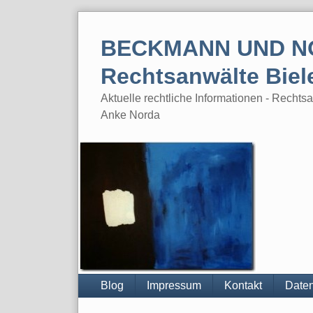
Skip
to
BECKMANN UND N
content
Rechtsanwälte Biel
Aktuelle rechtliche Informationen - Rech
Anke Norda
Blog
Impressum
Kontakt
Daten