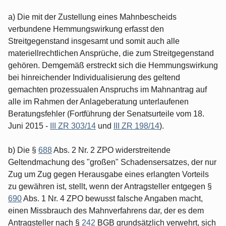
a) Die mit der Zustellung eines Mahnbescheids
verbundene Hemmungswirkung erfasst den
Streitgegenstand insgesamt und somit auch alle
materiellrechtlichen Ansprüche, die zum Streitgegenstand
gehören. Demgemäß erstreckt sich die Hemmungswirkung
bei hinreichender Individualisierung des geltend
gemachten prozessualen Anspruchs im Mahnantrag auf
alle im Rahmen der Anlageberatung unterlaufenen
Beratungsfehler (Fortführung der Senatsurteile vom 18.
Juni 2015 -
III ZR 303/14
und
III ZR 198/14
).
b) Die §
688
Abs. 2 Nr. 2 ZPO widerstreitende
Geltendmachung des "großen" Schadensersatzes, der nur
Zug um Zug gegen Herausgabe eines erlangten Vorteils
zu gewähren ist, stellt, wenn der Antragsteller entgegen §
690
Abs. 1 Nr. 4 ZPO bewusst falsche Angaben macht,
einen Missbrauch des Mahnverfahrens dar, der es dem
Antragsteller nach §
242
BGB grundsätzlich verwehrt, sich