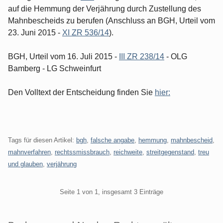
auf die Hemmung der Verjährung durch Zustellung des
Mahnbescheids zu berufen (Anschluss an BGH, Urteil vom
23. Juni 2015 -
XI ZR 536/14
).
BGH, Urteil vom 16. Juli 2015 -
III ZR 238/14
- OLG
Bamberg - LG Schweinfurt
Den Volltext der Entscheidung finden Sie
hier:
Tags für diesen Artikel:
bgh
,
falsche angabe
,
hemmung
,
mahnbescheid
,
mahnverfahren
,
rechtssmissbrauch
,
reichweite
,
streitgegenstand
,
treu
und glauben
,
verjährung
Pagination
Seite 1 von 1, insgesamt 3 Einträge