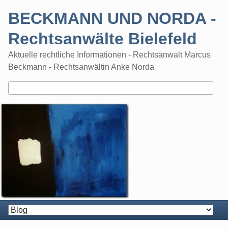
Skip
BECKMANN UND NORDA -
to
content
Rechtsanwälte Bielefeld
Aktuelle rechtliche Informationen - Rechtsanwalt Marcus
Beckmann - Rechtsanwältin Anke Norda