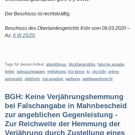
Der Beschluss ist rechtskräftig.
Beschluss des Oberlandesgerichts Köln vom 09.03.2020 –
Az.
6 W 25/20
.
Tags für diesen Artikel:
algorithmus
,
blickfangmäßig
,
falsche angabe
,
fehler
,
gebrauchtwagen
,
irreführung
,
kfz-börse
,
ki
,
olg köln
,
online-
automarkt
,
plattform
,
top-angebot
,
werbung
,
wettbewerbsrecht
BGH: Keine Verjährungshemmung
bei Falschangabe in Mahnbescheid
zur angeblichen Gegenleistung -
Zur Reichweite der Hemmung der
Verjährung durch Zustellung eines