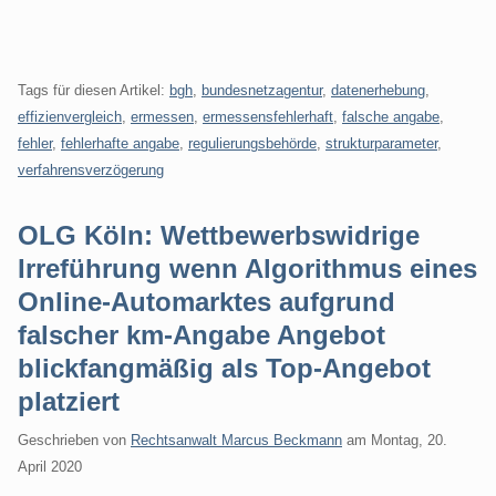
Tags für diesen Artikel:
bgh
,
bundesnetzagentur
,
datenerhebung
,
effizienvergleich
,
ermessen
,
ermessensfehlerhaft
,
falsche angabe
,
fehler
,
fehlerhafte angabe
,
regulierungsbehörde
,
strukturparameter
,
verfahrensverzögerung
OLG Köln: Wettbewerbswidrige
Irreführung wenn Algorithmus eines
Online-Automarktes aufgrund
falscher km-Angabe Angebot
blickfangmäßig als Top-Angebot
platziert
Geschrieben von
Rechtsanwalt Marcus Beckmann
am
Montag, 20.
April 2020