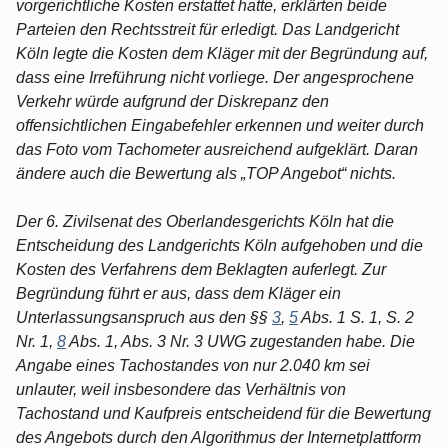
vorgerichtliche Kosten erstattet hatte, erklärten beide
Parteien den Rechtsstreit für erledigt. Das Landgericht
Köln legte die Kosten dem Kläger mit der Begründung auf,
dass eine Irreführung nicht vorliege. Der angesprochene
Verkehr würde aufgrund der Diskrepanz den
offensichtlichen Eingabefehler erkennen und weiter durch
das Foto vom Tachometer ausreichend aufgeklärt. Daran
ändere auch die Bewertung als „TOP Angebot“ nichts.
Der 6. Zivilsenat des Oberlandesgerichts Köln hat die
Entscheidung des Landgerichts Köln aufgehoben und die
Kosten des Verfahrens dem Beklagten auferlegt. Zur
Begründung führt er aus, dass dem Kläger ein
Unterlassungsanspruch aus den §§
3
,
5
Abs. 1 S. 1, S. 2
Nr. 1,
8
Abs. 1, Abs. 3 Nr. 3 UWG zugestanden habe. Die
Angabe eines Tachostandes von nur 2.040 km sei
unlauter, weil insbesondere das Verhältnis von
Tachostand und Kaufpreis entscheidend für die Bewertung
des Angebots durch den Algorithmus der Internetplattform