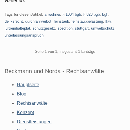
vorsehen.
Tags für diesen Artikel:
anwohner
,
§ 1004 bgb
,
§ 823 bgb
,
bgh
,
deliksrecht
,
durchfahrverbot
,
feinstaub
,
feinstaubbelastung
,
lkw
,
luftreinhalteplat
,
schutzgesetz
,
spedition
,
stuttgart
,
umweltschutz
,
unterlassungsanspruch
Pagination
Seite 1 von 1, insgesamt 1 Einträge
Beckmann und Norda - Rechtsanwälte
Hauptseite
Blog
Rechtsanwälte
Konzept
Dienstleistungen