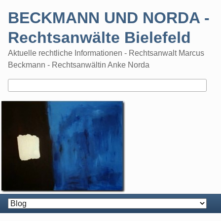
Skip
BECKMANN UND NORDA -
to
content
Rechtsanwälte Bielefeld
Aktuelle rechtliche Informationen - Rechtsanwalt Marcus
Beckmann - Rechtsanwältin Anke Norda