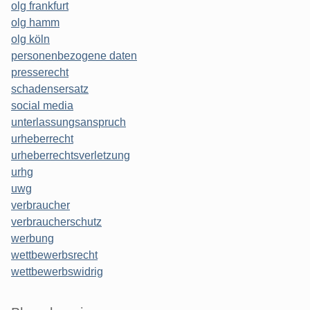
olg frankfurt
olg hamm
olg köln
personenbezogene daten
presserecht
schadensersatz
social media
unterlassungsanspruch
urheberrecht
urheberrechtsverletzung
urhg
uwg
verbraucher
verbraucherschutz
werbung
wettbewerbsrecht
wettbewerbswidrig