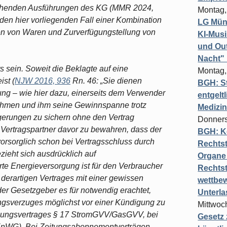
rechenden Ausführungen des KG (MMR 2024,
Montag,
den hier vorliegenden Fall einer Kombination
LG Münc
gen von Waren und Zurverfügungstellung von
KI-Mus
und Out
Nacht"
 sein. Soweit die Beklagte auf eine
Montag,
st (
NJW 2016, 936
Rn. 46: „Sie dienen
BGH: St
ng – wie hier dazu, einerseits dem Verwender
entgelt
nehmen und ihm seine Gewinnspanne trotz
Medizi
gerungen zu sichern ohne den Vertrag
Donners
Vertragspartner davor zu bewahren, dass der
BGH: K
rsorglich schon bei Vertragsschluss durch
Rechtst
zieht sich ausdrücklich auf
Organe 
te Energieversorgung ist für den Verbraucher
Rechts
derartigen Vertrages mit einer gewissen
wettbew
r Gesetzgeber es für notwendig erachtet,
Unterl
ngsverzuges möglichst vor einer Kündigung zu
Mittwoch
rgungsvertrages § 17 StromGVV/GasGVV, bei
Gesetz
nWG). Bei Zeitungsabonnementverträgen