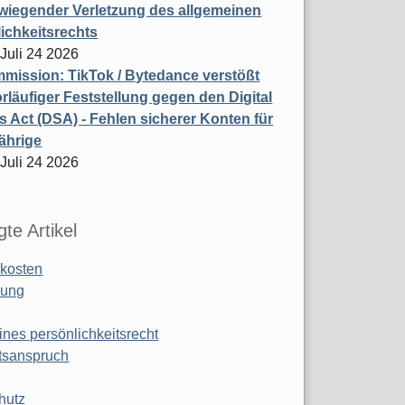
wiegender Verletzung des allgemeinen
ichkeitsrechts
 Juli 24 2026
ission: TikTok / Bytedance verstößt
rläufiger Feststellung gegen den Digital
s Act (DSA) - Fehlen sicherer Konten für
ährige
 Juli 24 2026
te Artikel
kosten
ung
ines persönlichkeitsrecht
tsanspruch
hutz