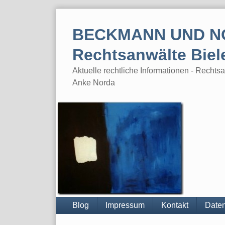
Skip
to
BECKMANN UND N
content
Rechtsanwälte Biel
Aktuelle rechtliche Informationen - Rech
Anke Norda
Blog
Impressum
Kontakt
Daten