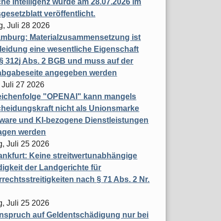
che Intelligenz wurde am 28.07.2026 im
esetzblatt veröffentlicht.
g, Juli 28 2026
mburg: Materialzusammensetzung ist
leidung eine wesentliche Eigenschaft
 312j Abs. 2 BGB und muss auf der
labgabeseite angegeben werden
 Juli 27 2026
eichenfolge "OPENAI" kann mangels
heidungskraft nicht als Unionsmarke
tware und KI-bezogene Dienstleistungen
ragen werden
, Juli 25 2026
nkfurt: Keine streitwertunabhängige
igkeit der Landgerichte für
rechtsstreitigkeiten nach § 71 Abs. 2 Nr.
, Juli 25 2026
nspruch auf Geldentschädigung nur bei