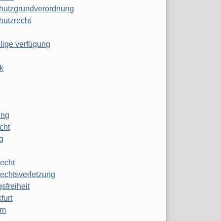
hutzgrundverordnung
hutzrecht
ilige verfügung
k
ung
echt
g
echt
echtsverletzung
sfreiheit
furt
mm