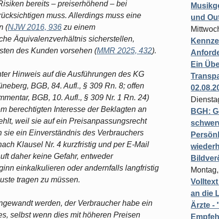
isiken bereits – preiserhöhend – bei
Musikg
ücksichtigen muss. Allerdings muss eine
und Ou
n (
NJW 2016, 936
zu einem
Mittwoc
che Äquivalenzverhältnis sicherstellen,
Kennzei
sten des Kunden vorsehen (
MMR 2025, 432
).
Anford
Ein Übe
unter Hinweis auf die Ausführungen des KG
Transpa
eberg, BGB, 84. Aufl., § 309 Rn. 8; offen
02.08.2
entar, BGB, 10. Aufl., § 309 Nr. 1 Rn. 24)
Diensta
em berechtigten Interesse der Beklagten an
BGH: G
lt, weil sie auf ein Preisanpassungsrecht
schwer
n sie ein Einverständnis des Verbrauchers
Persönl
nach Klausel Nr. 4 kurzfristig und per E-Mail
wiederh
uft daher keine Gefahr, entweder
Bildver
nn einkalkulieren oder andernfalls langfristig
Montag,
uste tragen zu müssen.
Volltex
an die L
eingewandt werden, der Verbraucher habe ein
Ärzte 
es, selbst wenn dies mit höheren Preisen
Empfeh