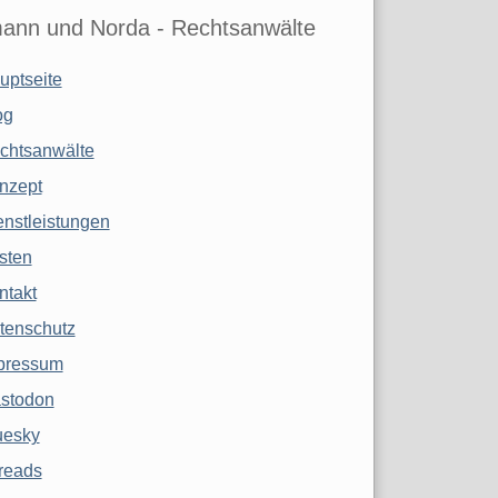
ann und Norda - Rechtsanwälte
uptseite
og
chtsanwälte
nzept
enstleistungen
sten
ntakt
tenschutz
pressum
stodon
uesky
reads