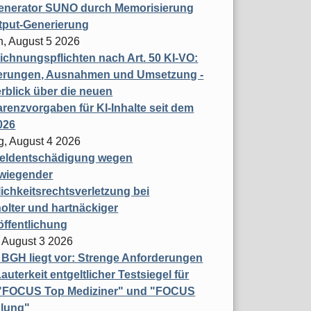
enerator SUNO durch Memorisierung
tput-Generierung
h, August 5 2026
chnungspflichten nach Art. 50 KI-VO:
erungen, Ausnahmen und Umsetzung -
rblick über die neuen
renzvorgaben für KI-Inhalte seit dem
026
g, August 4 2026
eldentschädigung wegen
wiegender
ichkeitsrechtsverletzung bei
olter und hartnäckiger
öffentlichung
 August 3 2026
t BGH liegt vor: Strenge Anforderungen
auterkeit entgeltlicher Testsiegel für
- "FOCUS Top Mediziner" und "FOCUS
lung"