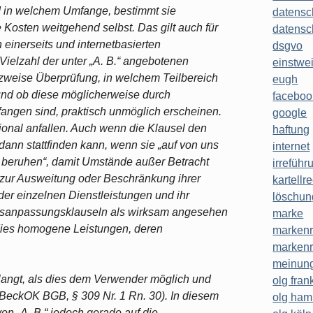
d in welchem Umfange, bestimmt sie
datensc
e Kosten weitgehend selbst. Das gilt auch für
datensc
 einerseits und internetbasierten
dsgvo
Vielzahl der unter „A. B.“ angebotenen
einstwe
tzweise Überprüfung, in welchem Teilbereich
eugh
und ob diese möglicherweise durch
faceboo
angen sind, praktisch unmöglich erscheinen.
google
tional anfallen. Auch wenn die Klausel den
haftung
dann stattfinden kann, wenn sie „auf von uns
internet
 beruhen“, damit Umstände außer Betracht
irreführ
. zur Ausweitung oder Beschränkung ihrer
kartellr
 der einzelnen Dienstleistungen und ihr
löschun
reisanpassungsklauseln als wirksam angesehen
marke
 dies homogene Leistungen, deren
markenr
markenr
meinung
langt, als dies dem Verwender möglich und
olg frank
n BeckOK BGB, § 309 Nr. 1 Rn. 30). In diesem
olg ha
von „A. B.“ jedoch gerade auf die