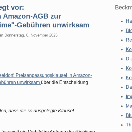
egt vor:
Beckm
in Amazon-AGB zur
Ha
ime"-Gebühren unwirksam
Bl
am
Donnerstag, 6. November 2025
Re
Ko
Di
Ko
ldorf: Preisanpassungsklausel in Amazon-
Ko
ebühren unwirksam
über die Entscheidung
Da
Im
Ma
den, dass die so ausgelegte Klausel
Bl
Th
 insoweit ein Vorbild im Anhang der Richtlinie