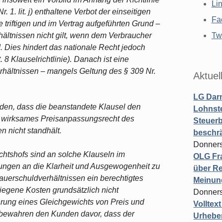
Li
. 1. lit. j) enthaltene Verbot der einseitigen
Fa
riftigen und im Vertrag aufgeführten Grund –
rhältnissen nicht gilt, wenn dem Verbraucher
Twi
 Dies hindert das nationale Recht jedoch
8 Klauselrichtlinie). Danach ist eine
hältnissen – mangels Geltung des § 309 Nr.
Aktuel
LG Darm
ieden, dass die beanstandete Klausel den
Lohnste
 wirksames Preisanpassungsrecht des
Steuerb
 nicht standhält.
beschr
Donners
htshofs sind an solche Klauseln im
OLG Fra
ungen an die Klarheit und Ausgewogenheit zu
über Re
auerschuldverhältnissen ein berechtigtes
Meinun
iegene Kosten grundsätzlich nicht
Donners
rung eines Gleichgewichts von Preis und
Volltex
 bewahren den Kunden davor, dass der
Urheber