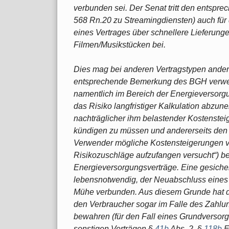
verbunden sei. Der Senat tritt den entsp
568 Rn.20 zu Streamingdiensten) auch für 
eines Vertrages über schnellere Lieferun
Filmen/Musikstücken bei.
Dies mag bei anderen Vertragstypen anders
entsprechende Bemerkung des BGH verwei
namentlich im Bereich der Energieversorgu
das Risiko langfristiger Kalkulation abzu
nachträglicher ihm belastender Kostenstei
kündigen zu müssen und andererseits den 
Verwender mögliche Kostensteigerungen vo
Risikozuschläge aufzufangen versucht“) be
Energieversorgungsverträge. Eine gesicher
lebensnotwendig, der Neuabschluss eines 
Mühe verbunden. Aus diesem Grunde hat de
den Verbraucher sogar im Falle des Zahlu
bewahren (für den Fall eines Grundverso
sonstigen Verträgen §
41b
Abs. 2, §
118b
E