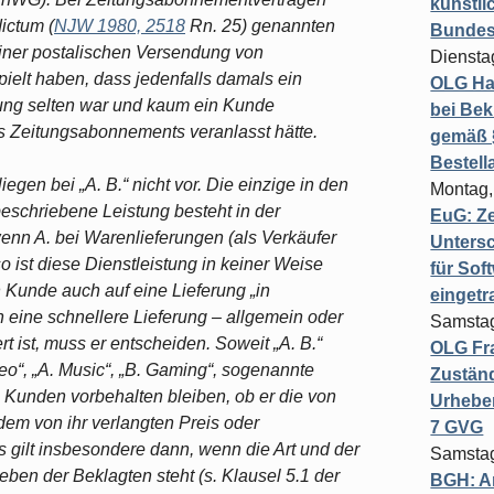
künstli
ictum (
NJW 1980, 2518
Rn. 25) genannten
Bundesg
iner postalischen Versendung von
Diensta
elt haben, dass jedenfalls damals ein
OLG Ha
ung selten war und kaum ein Kunde
bei Bek
 Zeitungsabonnements veranlasst hätte.
gemäß §
Bestel
gen bei „A. B.“ nicht vor. Die einzige in den
Montag,
eschriebene Leistung besteht in der
EuG: Z
enn A. bei Warenlieferungen (als Verkäufer
Untersc
o ist diese Dienstleistung in keiner Weise
für Sof
 Kunde auch auf eine Lieferung „in
einget
eine schnellere Lieferung – allgemein oder
Samstag
rt ist, muss er entscheiden. Soweit „A. B.“
OLG Fra
deo“, „A. Music“, „B. Gaming“, sogenannte
Zuständ
 Kunden vorbehalten bleiben, ob er die von
Urheber
 dem von ihr verlangten Preis oder
7 GVG
 gilt insbesondere dann, wenn die Art und der
Samstag
ben der Beklagten steht (s. Klausel 5.1 der
BGH: A