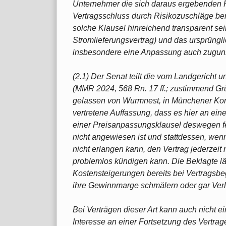
Unternehmer die sich daraus ergebenden R
Vertragsschluss durch Risikozuschläge ber
solche Klausel hinreichend transparent sei
Stromlieferungsvertrag) und das ursprüngli
insbesondere eine Anpassung auch zugun
(2.1) Der Senat teilt die vom Landgericht 
(MMR 2024, 568 Rn. 17 ff.; zustimmend Grün
gelassen von Wurmnest, in Münchener Komm
vertretene Auffassung, dass es hier an ein
einer Preisanpassungsklausel deswegen feh
nicht angewiesen ist und stattdessen, wen
nicht erlangen kann, den Vertrag jederzeit 
problemlos kündigen kann. Die Beklagte lä
Kostensteigerungen bereits bei Vertragsbegi
ihre Gewinnmarge schmälern oder gar Verl
Bei Verträgen dieser Art kann auch nicht 
Interesse an einer Fortsetzung des Vertrag