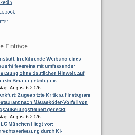
nkedin
cebook
tter
le Einträge
stadt: Irreführende Werbung eines
uerhilfevereins mit umfassender
eratung ohne deutlichen Hinweis auf
änkte Beratungsbefugnis
tag, August 6 2026
nkfurt: Zugespitzte Kritik auf Instagram
staurant nach Mäuseköder-Vorfall von
gsäußerungsfreiheit gedeckt
tag, August 6 2026
t LG München I liegt vor:
rechtsverletzung durch KI-