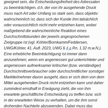
geeignet sein, die Entscheidungsfreiheit des Adressaten
zu beeinträchtigen, d.h. der von ihr ausgehende Druck
muss nach Art oder Umfang so stark sein, dass objektiv
wahrscheinlich ist, dass sich der Kunde ihm tatsächlich
oder voraussichtlich nicht mehr entziehen kann, wobei
maßgebend die wahrscheinliche Reaktion eines
Durchschnittskunden der jeweils angesprochenen
Zielgruppe ist (vgl. Köhler/Bornkamm/Feddersen,
UWG/Köhler, 41. Aufl. 2023, UWG §
4 a
Rn. 1.32 m.w.N.).
Eine erhebliche Beeinträchtigung ist immer dann
anzunehmen, wenn ein angemessen gut unterrichteter und
angemessen aufmerksamer kritischer (bzw. verständiger)
Durchschnittsverbraucher oder durchschnittlicher sonstiger
Marktteilnehmer davon ausgeht, dass er sich dem von dem
Mittel ausgehenden Druck nicht entziehen kann und daher
zumindest ernsthaft in Erwägung zieht, die von ihm
erwartete geschäftliche Entscheidung zu treffen bzw. sich
in der erwarteten Weise zu verhalten, um die ihm sonst
drohenden Nachteile abzuwenden. Dabei muss das