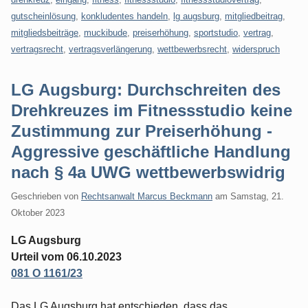
gutscheinlösung
,
konkludentes handeln
,
lg augsburg
,
mitgliedbeitrag
,
mitgliedsbeiträge
,
muckibude
,
preiserhöhung
,
sportstudio
,
vertrag
,
vertragsrecht
,
vertragsverlängerung
,
wettbewerbsrecht
,
widerspruch
LG Augsburg: Durchschreiten des
Drehkreuzes im Fitnessstudio keine
Zustimmung zur Preiserhöhung -
Aggressive geschäftliche Handlung
nach § 4a UWG wettbewerbswidrig
Geschrieben von
Rechtsanwalt Marcus Beckmann
am
Samstag, 21.
Oktober 2023
LG Augsburg
Urteil vom 06.10.2023
081 O 1161/23
Das LG Augsburg hat entschieden, dass das