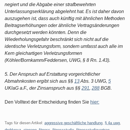
negiert und die Abgabe einer strafbewehrten
Unterlassungserklärung abgelehnt hat. Es ist daher davon
auszugehen ist, dass auch künftig mit ähnlichen Methoden
Beitragserhöhungen oder ähnliche Vertragsänderungen
durchgesetzt werden könnten. Denn die
Wiederholungsgefahr beschränkt sich nicht auf die
identische Verletzungsform, sondern umfasst auch alle im
Kern gleichartigen Verletzungsformen
(Köhler/Bornkamm/Feddersen, UWG, § 8 Rn. 1.43).
5. Der Anspruch auf Erstattung vorgerichtlicher
Abmahnkosten ergibt sich aus §§
13
Abs. 3 UWG,
5
UKlaG a.F., der Zinsanspruch aus §§
291
,
288
BGB.
Den Volltext der Entscheidung finden Sie
hier:
Tags für diesen Artikel:
aggressive geschäftliche handlung
,
§ 4a uwg
,
drehkreuz
,
eingang
,
fitness
,
fitnessstudio
,
fitnessstudiovertrag
,