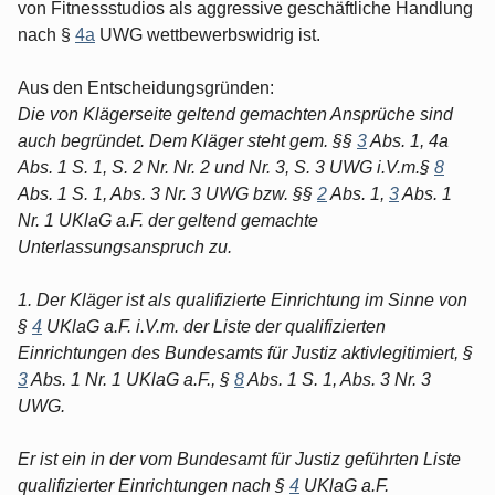
von Fitnessstudios als aggressive geschäftliche Handlung
nach §
4a
UWG wettbewerbswidrig ist.
Aus den Entscheidungsgründen:
Die von Klägerseite geltend gemachten Ansprüche sind
auch begründet. Dem Kläger steht gem. §§
3
Abs. 1, 4a
Abs. 1 S. 1, S. 2 Nr. Nr. 2 und Nr. 3, S. 3 UWG i.V.m.§
8
Abs. 1 S. 1, Abs. 3 Nr. 3 UWG bzw. §§
2
Abs. 1,
3
Abs. 1
Nr. 1 UKlaG a.F. der geltend gemachte
Unterlassungsanspruch zu.
1. Der Kläger ist als qualifizierte Einrichtung im Sinne von
§
4
UKlaG a.F. i.V.m. der Liste der qualifizierten
Einrichtungen des Bundesamts für Justiz aktivlegitimiert, §
3
Abs. 1 Nr. 1 UKlaG a.F., §
8
Abs. 1 S. 1, Abs. 3 Nr. 3
UWG.
Er ist ein in der vom Bundesamt für Justiz geführten Liste
qualifizierter Einrichtungen nach §
4
UKlaG a.F.