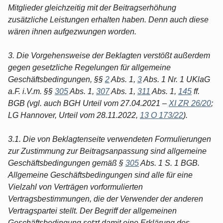
Mitglieder gleichzeitig mit der Beitragserhöhung
zusätzliche Leistungen erhalten haben. Denn auch diese
wären ihnen aufgezwungen worden.
3. Die Vorgehensweise der Beklagten verstößt außerdem
gegen gesetzliche Regelungen für allgemeine
Geschäftsbedingungen, §§
2
Abs. 1,
3
Abs. 1 Nr. 1 UKlaG
a.F. i.V.m. §§
305
Abs. 1,
307
Abs. 1,
311
Abs. 1,
145
ff.
BGB (vgl. auch BGH Urteil vom 27.04.2021 –
XI ZR 26/20
;
LG Hannover, Urteil vom 28.11.2022,
13 O 173/22
).
3.1. Die von Beklagtenseite verwendeten Formulierungen
zur Zustimmung zur Beitragsanpassung sind allgemeine
Geschäftsbedingungen gemäß §
305
Abs. 1 S. 1 BGB.
Allgemeine Geschäftsbedingungen sind alle für eine
Vielzahl von Verträgen vorformulierten
Vertragsbestimmungen, die der Verwender der anderen
Vertragspartei stellt. Der Begriff der allgemeinen
Geschäftsbedingung setzt damit eine Erklärung des