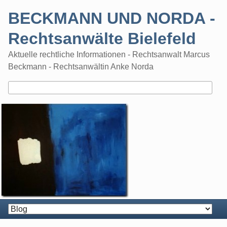
Skip
BECKMANN UND NORDA -
to
content
Rechtsanwälte Bielefeld
Aktuelle rechtliche Informationen - Rechtsanwalt Marcus
Beckmann - Rechtsanwältin Anke Norda