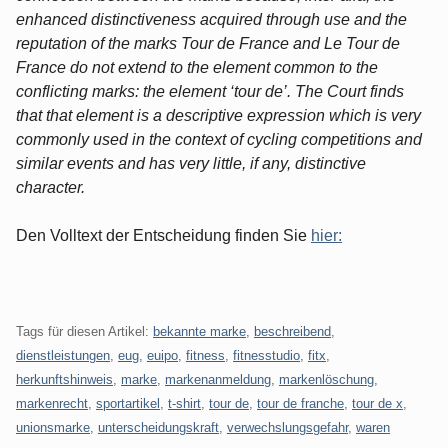
enhanced distinctiveness acquired through use and the
reputation of the marks Tour de France and Le Tour de
France do not extend to the element common to the
conflicting marks: the element ‘tour de’. The Court finds
that that element is a descriptive expression which is very
commonly used in the context of cycling competitions and
similar events and has very little, if any, distinctive
character.
Den Volltext der Entscheidung finden Sie
hier:
Tags für diesen Artikel:
bekannte marke
,
beschreibend
,
dienstleistungen
,
eug
,
euipo
,
fitness
,
fitnesstudio
,
fitx
,
herkunftshinweis
,
marke
,
markenanmeldung
,
markenlöschung
,
markenrecht
,
sportartikel
,
t-shirt
,
tour de
,
tour de franche
,
tour de x
,
unionsmarke
,
unterscheidungskraft
,
verwechslungsgefahr
,
waren