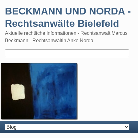
Skip
BECKMANN UND NORDA -
to
content
Rechtsanwälte Bielefeld
Aktuelle rechtliche Informationen - Rechtsanwalt Marcus
Beckmann - Rechtsanwältin Anke Norda