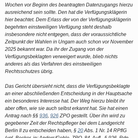
Wochen vor Beginn des beantragten Datenzugangs hierzu
ausreichend sein sollte. Den hat die Verfügungsklägerin
hier beachtet. Dem Erlass der von der Verfügungsklägerin
begehrten einstweiligen Verfügung steht deshalb
insbesondere nicht entgegen, dass der voraussichtliche
Zeitpunkt der Wahlen in Ungarn auch schon vor November
2025 bekannt war. Da ihr der Zugang von der
Verfügungsbeklagten verweigert wurde, blieb nichts
anderes als das Verfahren des einstweiligen
Rechtsschutzes übrig.
Das Gericht übersieht nicht, dass die Verfügungsbeklagte
an einer abschließenden Entscheidung in der Hauptsache
ein besonderes Interesse hat. Der Weg hierzu bleibt ihr
aber offen, wie sie auch selbst erkannt hat. Sie hat einen
Antrag nach §§
936
,
926
ZPO gestellt. Über ihn wird zu
gegebener Zeit der Rechtspfleger bei dem Landgericht
Berlin II zu entscheiden haben, §
20
Abs. 1 Nr. 14 RPflG
(vgl. Becker, in: Anders/Gehle, ZPO, 84. Aufl., § 926, Rdn.