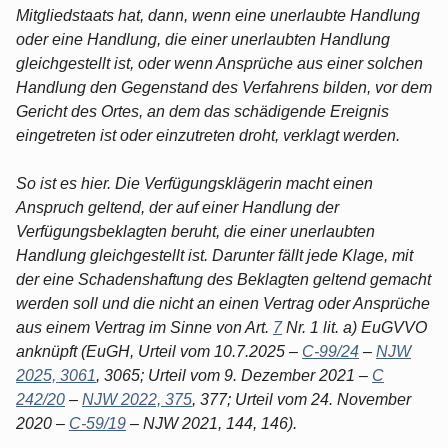
Mitgliedstaats hat, dann, wenn eine unerlaubte Handlung
oder eine Handlung, die einer unerlaubten Handlung
gleichgestellt ist, oder wenn Ansprüche aus einer solchen
Handlung den Gegenstand des Verfahrens bilden, vor dem
Gericht des Ortes, an dem das schädigende Ereignis
eingetreten ist oder einzutreten droht, verklagt werden.
So ist es hier. Die Verfügungsklägerin macht einen
Anspruch geltend, der auf einer Handlung der
Verfügungsbeklagten beruht, die einer unerlaubten
Handlung gleichgestellt ist. Darunter fällt jede Klage, mit
der eine Schadenshaftung des Beklagten geltend gemacht
werden soll und die nicht an einen Vertrag oder Ansprüche
aus einem Vertrag im Sinne von Art.
7
Nr. 1 lit. a) EuGVVO
anknüpft (EuGH, Urteil vom 10.7.2025 –
C-99/24
–
NJW
2025, 3061
, 3065; Urteil vom 9. Dezember 2021 –
C
242/20
–
NJW 2022, 375
, 377; Urteil vom 24. November
2020 –
C-59/19
– NJW 2021, 144, 146).