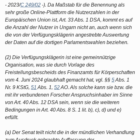
- 2023/
C 249/02
-). Da Maßstab für die Benennung als
sehr große Online-Plattform die Nutzerzahlen in der
Europäischen Union ist, Art. 33 Abs. 1 DSA, kommt es auf
die Anzahl der Nutzer in Ungarn nicht an, auch wenn sich
die von der Verfügungsklägerin angestrebte Auswertung
der Daten auf die dortigen Parlamentswahlen beziehen.
(2) Die Verfügungsklägerin ist eine gemeinnützige
Organisation, was sie durch Vorlage des
Freistellungsbescheids des Finanzamts für Körperschaften
vom 4. Juni 2024 glaubhaft gemacht hat, vgl. §§
5
Abs. 1
Nr. 9 KStG,
51
Abs. 1,
52
AO. Als solche kann sie bzw. die
mit ihr verbundenen Forscher Anspruchsinhaber im Sinne
von Art. 40 Abs. 12 DSA sein, wenn sie die weiteren
Bedingungen in Art. 40 Abs. 8 S. 1 lit. b), c), d) und e)
erfüllt.
(a) Der Senat teilt nicht die in der mündlichen Verhandlung
zum Ausdruck gebrachte Auffassung der