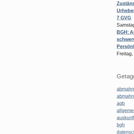
Zuständ
Urheber
7 GVG
Samstag
BGH: A
schwer
Persönl
Freitag,
Getagg
abmahn
abmahn
agb
allgeme
auskunf
bgh
datensc