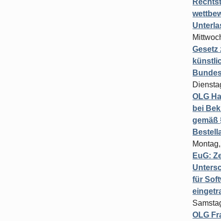
Rechts
wettbew
Unterl
Mittwoch
Gesetz
künstli
Bundesg
Diensta
OLG Ha
bei Bek
gemäß §
Bestel
Montag,
EuG: Z
Untersc
für Sof
einget
Samstag
OLG Fra