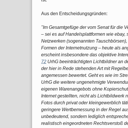
Aus den Entscheidungsgründen:
"Im Gesamtgefüge der vom Senat für die Ve
– sei es auf Handelsplattformen wie ebay, 
Netzwerken (sogenannten Tausch­börsen), 
Formen der Internetnutzung – heute als
erscheint insbesondere das objektive Inter
72
UrhG beeinträchtigten Licht­bildner an
der hier in Rede stehenden Art mit Regelb
angemessen bewertet. Geht es wie im Stre
UrhG die weitere ungenehmigte Verwendun
eigenen Warenangebots ohne Kopierschutz 
Internet gestellten, nicht als Lichtbildwerk
Fotos durch privat oder kleingewerblich täti
geringere Wertbemessung in der Regel aus
unbedeutend, sondern lediglich entspreche
realistisch eingeordneten Rechtsverstoß 