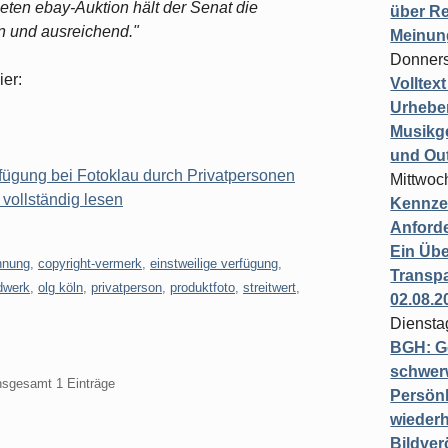
eten ebay-Auktion hält der Senat die
über Re
n und ausreichend."
Meinun
Donners
ier:
Volltex
Urheber
Musikg
und Ou
rfügung bei Fotoklau durch Privatpersonen
Mittwoc
vollständig lesen
Kennzei
Anford
Ein Übe
hnung
,
copyright-vermerk
,
einstweilige verfügung
,
Transpa
ldwerk
,
olg köln
,
privatperson
,
produktfoto
,
streitwert
,
02.08.2
Diensta
BGH: G
schwer
insgesamt 1 Einträge
Persönl
wiederh
Bildver