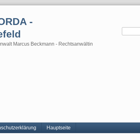
ORDA -
efeld
tsanwalt Marcus Beckmann - Rechtsanwältin
schutzerklärung
Hauptseite