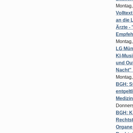
Montag,
Volltex
an die L
Ärzte 
Empfeh
Montag,
LG Münc
KI-Mus
und Out
Nacht"
Montag,
BGH: St
entgelt
Medizi
Donners
BGH: K
Rechtst
Organe 