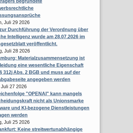
trägers begründete
erbsrechtliche
assungsansprüche
, Juli 29 2026
 zur Durchführung der Verordnung über
che Intelligenz wurde am 28.07.2026 im
esetzblatt veröffentlicht.
g, Juli 28 2026
mburg: Materialzusammensetzung ist
leidung eine wesentliche Eigenschaft
 312j Abs. 2 BGB und muss auf der
labgabeseite angegeben werden
 Juli 27 2026
eichenfolge "OPENAI" kann mangels
heidungskraft nicht als Unionsmarke
tware und KI-bezogene Dienstleistungen
ragen werden
, Juli 25 2026
nkfurt: Keine streitwertunabhängige