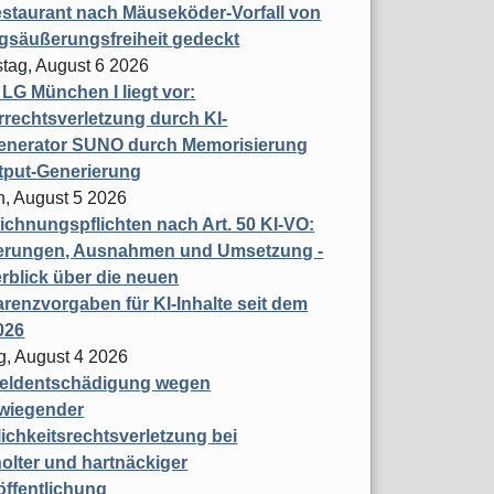
staurant nach Mäuseköder-Vorfall von
gsäußerungsfreiheit gedeckt
tag, August 6 2026
t LG München I liegt vor:
rechtsverletzung durch KI-
enerator SUNO durch Memorisierung
tput-Generierung
h, August 5 2026
chnungspflichten nach Art. 50 KI-VO:
erungen, Ausnahmen und Umsetzung -
rblick über die neuen
renzvorgaben für KI-Inhalte seit dem
026
g, August 4 2026
eldentschädigung wegen
wiegender
ichkeitsrechtsverletzung bei
olter und hartnäckiger
öffentlichung