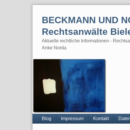
Skip
to
BECKMANN UND N
content
Rechtsanwälte Biel
Aktuelle rechtliche Informationen - Rech
Anke Norda
Blog
Impressum
Kontakt
Daten