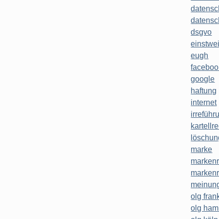
datensc
datensc
dsgvo
einstwe
eugh
faceboo
google
haftung
internet
irreführ
kartellr
löschun
marke
markenr
markenr
meinung
olg frank
olg ha