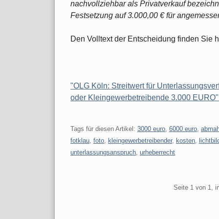
nachvollziehbar als Privatverkauf bezeichn
Festsetzung auf 3.000,00 € für angemesse
Den Volltext der Entscheidung finden Sie h
"OLG Köln: Streitwert für Unterlassungsve
oder Kleingewerbetreibende 3.000 EURO" 
Tags für diesen Artikel:
3000 euro
,
6000 euro
,
abma
fotklau
,
foto
,
kleingewerbetreibender
,
kosten
,
lichtbi
unterlassungsanspruch
,
urheberrecht
Pagination
Seite 1 von 1, 