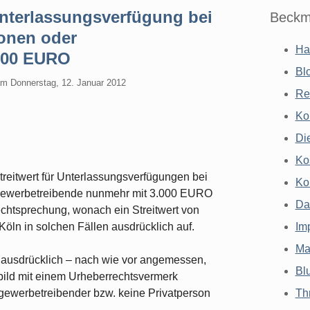
Unterlassungsverfügung bei
Beckm
sonen oder
Ha
.000 EURO
Bl
am
Donnerstag, 12. Januar 2012
Re
Ko
Di
Ko
reitwert für Unterlassungsverfügungen bei
Ko
ngewerbetreibende nunmehr mit 3.000 EURO
Da
chtsprechung, wonach ein Streitwert von
öln in solchen Fällen ausdrücklich auf.
Im
Ma
n ausdrücklich – nach wie vor angemessen,
Bl
bild mit einem Urheberrechtsvermerk
ngewerbetreibender bzw. keine Privatperson
Th