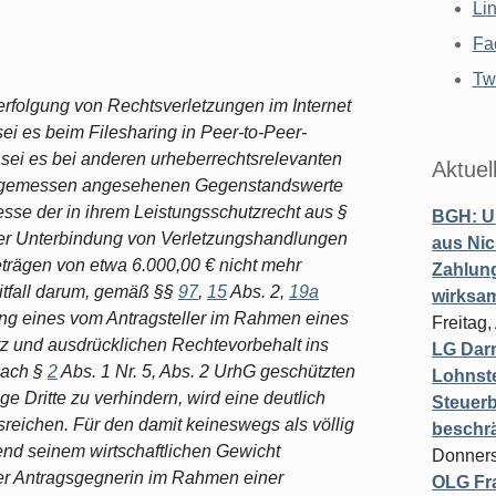
Li
Fa
Twi
rfolgung von Rechtsverletzungen im Internet
sei es beim Filesharing in Peer-to-Peer-
sei es bei anderen urheberrechtsrelevanten
Aktuel
 angemessen angesehenen Gegenstandswerte
esse der in ihrem Leistungsschutzrecht aus §
BGH: U
 der Unterbindung von Verletzungshandlungen
aus Nic
eträgen von etwa 6.000,00 € nicht mehr
Zahlun
itfall darum, gemäß §§
97
,
15
Abs. 2,
19a
wirksa
g eines vom Antragsteller im Rahmen eines
Freitag
und ausdrücklichen Rechte­vorbe­halt ins
LG Darm
 nach §
2
Abs. 1 Nr. 5, Abs. 2 UrhG geschützten
Lohnste
ge Dritte zu verhindern, wird eine deutlich
Steuerb
reichen. Für den damit keineswegs als völlig
beschr
nd seinem wirt­schaftlichen Gewicht
Donners
der Antragsgegnerin im Rahmen einer
OLG Fra