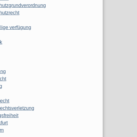
hutzgrundverordnung
hutzrecht
ilige verfügung
k
ung
echt
g
echt
echtsverletzung
sfreiheit
furt
mm