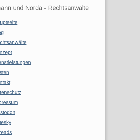
ann und Norda - Rechtsanwälte
uptseite
og
chtsanwälte
nzept
enstleistungen
sten
ntakt
tenschutz
pressum
stodon
uesky
reads