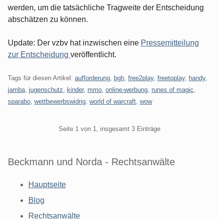
werden, um die tatsächliche Tragweite der Entscheidung
abschätzen zu können.
Update: Der vzbv hat inzwischen eine
Pressemitteilung
zur Entscheidung
veröffentlicht.
Tags für diesen Artikel:
aufforderung
,
bgh
,
free2play
,
freetoplay
,
handy
,
jamba
,
jugenschutz
,
kinder
,
mmo
,
online-werbung
,
runes of magic
,
sparabo
,
wettbewerbswidrig
,
world of warcraft
,
wow
Pagination
Seite 1 von 1, insgesamt 3 Einträge
Beckmann und Norda - Rechtsanwälte
Hauptseite
Blog
Rechtsanwälte