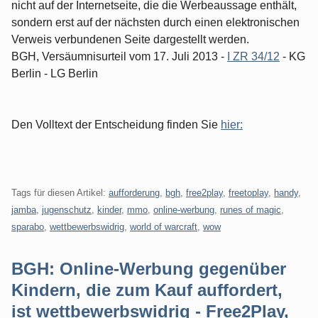
nicht auf der Internetseite, die die Werbeaussage enthält,
sondern erst auf der nächsten durch einen elektronischen
Verweis verbundenen Seite dargestellt werden.
BGH, Versäumnisurteil vom 17. Juli 2013 -
I ZR 34/12
- KG
Berlin - LG Berlin
Den Volltext der Entscheidung finden Sie
hier:
Tags für diesen Artikel:
aufforderung
,
bgh
,
free2play
,
freetoplay
,
handy
,
jamba
,
jugenschutz
,
kinder
,
mmo
,
online-werbung
,
runes of magic
,
sparabo
,
wettbewerbswidrig
,
world of warcraft
,
wow
BGH: Online-Werbung gegenüber
Kindern, die zum Kauf auffordert,
ist wettbewerbswidrig - Free2Play,