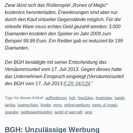
Zwar lässt sich das Rollenspiel „Runes of Magic“
kostenlos herunterladen, Erweiterungen sind aber nur
durch den Kauf virtueller Gegenstände möglich. Für die
virtuelle Ware muss echtes Geld gezahlt werden: 3.000
Diamanten kosteten den Spieler im Jahr 2009 zum
Beispiel 99,99 Euro. Ein Reittier gab es reduziert für 199
Diamanten.
Der BGH bestätigte mit seiner Entscheidung das
Versäumnisurteil vom 17. Juli 2013. Gegen dieses hatte
das Unternehmen Einspruch eingelegt (Versäumnisurteil
des BGH vom 17. Juli 2013 (
I ZR 34/12
))."
Tags für diesen Artikel:
aufforderung
,
bgh
,
free2play
,
freetoplay
,
handy
,
jamba
,
jugenschutz
,
kinder
,
mmo
,
online-werbung
,
runes of magic
,
sparabo
,
wettbewerbswidrig
,
world of warcraft
,
wow
BGH: Unzulässige Werbung