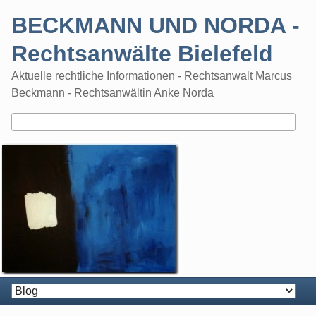
Skip
BECKMANN UND NORDA -
to
content
Rechtsanwälte Bielefeld
Aktuelle rechtliche Informationen - Rechtsanwalt Marcus
Beckmann - Rechtsanwältin Anke Norda