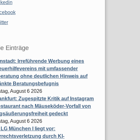
nkedin
cebook
tter
le Einträge
stadt: Irreführende Werbung eines
uerhilfevereins mit umfassender
eratung ohne deutlichen Hinweis auf
änkte Beratungsbefugnis
tag, August 6 2026
nkfurt: Zugespitzte Kritik auf Instagram
staurant nach Mäuseköder-Vorfall von
gsäußerungsfreiheit gedeckt
tag, August 6 2026
t LG München I liegt vor:
rechtsverletzung durch KI-