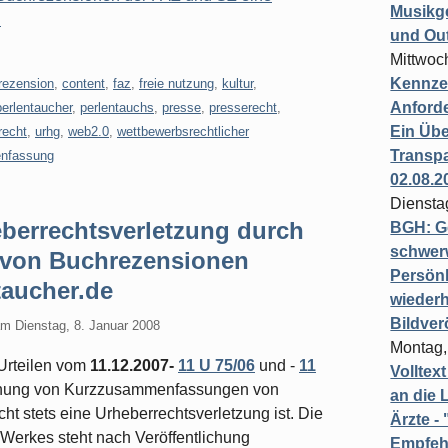
Musikg
n
und Ou
Mittwoc
Kennzei
rezension
,
content
,
faz
,
freie nutzung
,
kultur
,
Anford
perlentaucher
,
perlentauchs
,
presse
,
presserecht
,
Ein Übe
recht
,
urhg
,
web2.0
,
wettbewerbsrechtlicher
Transpa
nfassung
02.08.2
Diensta
berrechtsverletzung durch
BGH: G
schwer
von Buchrezensionen
Persönl
ntaucher.de
wiederh
Bildver
am
Dienstag, 8. Januar 2008
Montag,
 Urteilen vom
11.12.2007-
11 U 75/06
und -
11
Volltex
ichung von Kurzzusammenfassungen von
an die L
cht stets eine Urheberrechtsverletzung ist. Die
Ärzte 
 Werkes steht nach Veröffentlichung
Empfeh