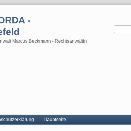
ORDA -
efeld
tsanwalt Marcus Beckmann - Rechtsanwältin
schutzerklärung
Hauptseite