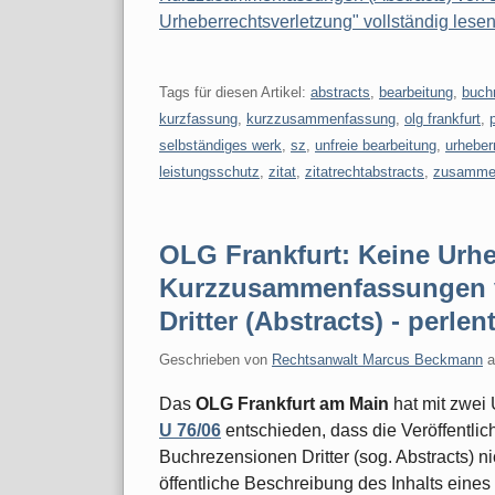
Urheberrechtsverletzung" vollständig lese
Tags für diesen Artikel:
abstracts
,
bearbeitung
,
buch
kurzfassung
,
kurzzusammenfassung
,
olg frankfurt
,
selbständiges werk
,
sz
,
unfreie bearbeitung
,
urheber
leistungsschutz
,
zitat
,
zitatrechtabstracts
,
zusamme
OLG Frankfurt: Keine Urhe
Kurzzusammenfassungen 
Dritter (Abstracts) - perle
Geschrieben von
Rechtsanwalt Marcus Beckmann
Das
OLG Frankfurt am Main
hat mit zwei
U 76/06
entschieden, dass die Veröffentl
Buchrezensionen Dritter (sog. Abstracts) ni
öffentliche Beschreibung des Inhalts eines