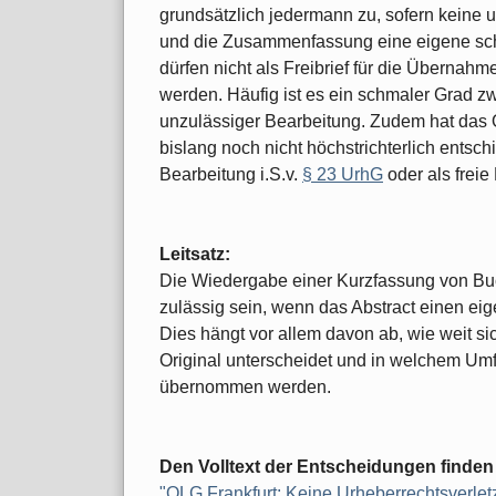
grundsätzlich jedermann zu, sofern keine u
und die Zusammenfassung eine eigene schö
dürfen nicht als Freibrief für die Überna
werden. Häufig ist es ein schmaler Grad z
unzulässiger Bearbeitung. Zudem hat das 
bislang noch nicht höchstrichterlich entschi
Bearbeitung i.S.v.
§ 23 UrhG
oder als frei
Leitsatz:
Die Wiedergabe einer Kurzfassung von Buc
zulässig sein, wenn das Abstract einen ei
Dies hängt vor allem davon ab, wie weit s
Original unterscheidet und in welchem Um
übernommen werden.
Den Volltext der Entscheidungen finden 
"OLG Frankfurt: Keine Urheberrechtsverl