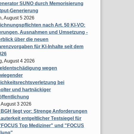
enerator SUNO durch Memorisierung
tput-Generierung
h, August 5 2026
chnungspflichten nach Art. 50 KI-VO:
erungen, Ausnahmen und Umsetzung -
rblick über die neuen
renzvorgaben für KI-Inhalte seit dem
026
g, August 4 2026
eldentschädigung wegen
wiegender
ichkeitsrechtsverletzung bei
olter und hartnäckiger
öffentlichung
 August 3 2026
t BGH liegt vor: Strenge Anforderungen
auterkeit entgeltlicher Testsiegel für
- "FOCUS Top Mediziner" und "FOCUS
lung"