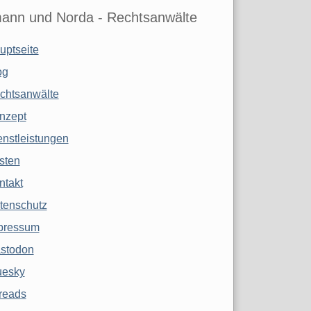
ann und Norda - Rechtsanwälte
uptseite
og
chtsanwälte
nzept
enstleistungen
sten
ntakt
tenschutz
pressum
stodon
uesky
reads