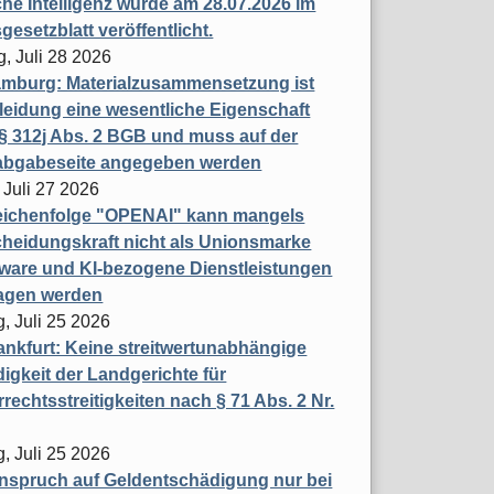
che Intelligenz wurde am 28.07.2026 im
esetzblatt veröffentlicht.
g, Juli 28 2026
mburg: Materialzusammensetzung ist
leidung eine wesentliche Eigenschaft
 312j Abs. 2 BGB und muss auf der
labgabeseite angegeben werden
 Juli 27 2026
eichenfolge "OPENAI" kann mangels
heidungskraft nicht als Unionsmarke
tware und KI-bezogene Dienstleistungen
ragen werden
, Juli 25 2026
nkfurt: Keine streitwertunabhängige
igkeit der Landgerichte für
rechtsstreitigkeiten nach § 71 Abs. 2 Nr.
, Juli 25 2026
nspruch auf Geldentschädigung nur bei