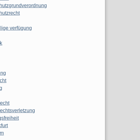
hutzgrundverordnung
hutzrecht
ilige verfügung
k
ung
echt
g
echt
echtsverletzung
sfreiheit
furt
mm