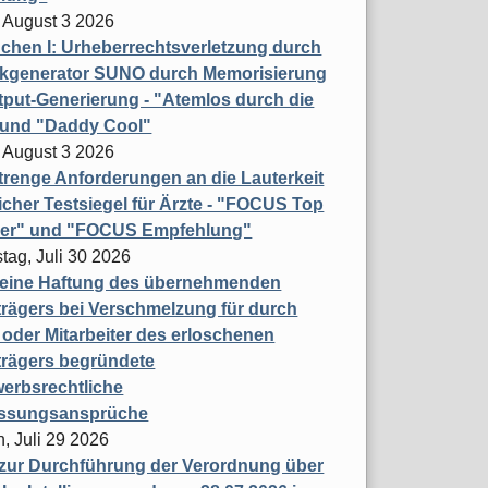
 August 3 2026
hen I: Urheberrechtsverletzung durch
ikgenerator SUNO durch Memorisierung
put-Generierung - "Atemlos durch die
 und "Daddy Cool"
 August 3 2026
renge Anforderungen an die Lauterkeit
licher Testsiegel für Ärzte - "FOCUS Top
ner" und "FOCUS Empfehlung"
tag, Juli 30 2026
eine Haftung des übernehmenden
rägers bei Verschmelzung für durch
oder Mitarbeiter des erloschenen
trägers begründete
erbsrechtliche
assungsansprüche
, Juli 29 2026
 zur Durchführung der Verordnung über