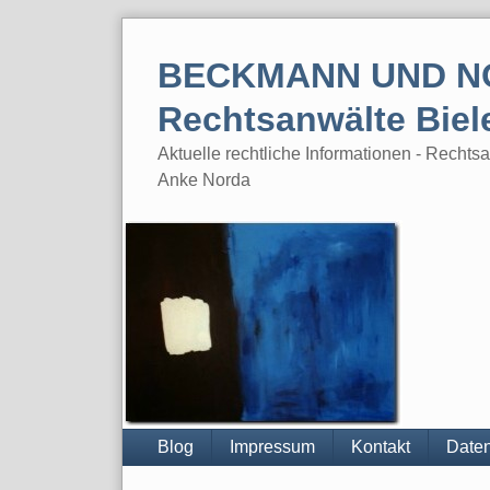
Skip
to
BECKMANN UND N
content
Rechtsanwälte Biel
Aktuelle rechtliche Informationen - Rech
Anke Norda
Blog
Impressum
Kontakt
Daten