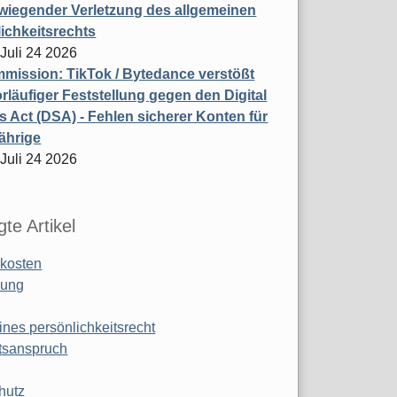
wiegender Verletzung des allgemeinen
ichkeitsrechts
 Juli 24 2026
ission: TikTok / Bytedance verstößt
rläufiger Feststellung gegen den Digital
s Act (DSA) - Fehlen sicherer Konten für
ährige
 Juli 24 2026
te Artikel
kosten
ung
ines persönlichkeitsrecht
tsanspruch
hutz