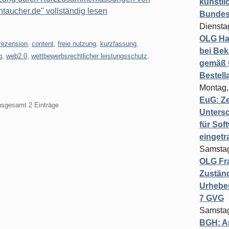
künstli
ntaucher.de" vollständig lesen
Bundesg
Diensta
OLG Ha
rezension
,
content
,
freie nutzung
,
kurzfassung
,
bei Bek
g
,
web2.0
,
wettbewerbsrechtlicher leistungsschutz
,
gemäß §
Bestel
Montag,
EuG: Z
insgesamt 2 Einträge
Untersc
für Sof
einget
Samstag
OLG Fra
Zuständ
Urheber
7 GVG
Samstag
BGH: A