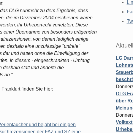
Li
t:
t das OLG nunmehr zu dem Ergebnis, dass
Fa
iken, die im Dezember 2004 erschienen waren
Twi
erden, ihr Urheberrecht verletzten. Diese
us einer Übernahme von besonders prägenden
alrezensionen, von denen lediglich einige
Aktuel
ten deshalb eine unzulässige "unfreie"
 dar und hätten ohne die Einwilligung der
LG Darm
en. In diesem - eingeschränkten - Umfang
Lohnste
deshalb statt und änderte die
Steuerb
s ab."
beschr
Donners
Frankfurt finden Sie hier:
OLG Fra
über Re
Meinun
Donners
Volltex
Perlentaucher und bejaht bei einigen
Urheber
Buchrezensionen der FAZ und SZ eine