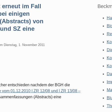
 erneut im Fall
Beckm
bei einigen
Ha
Abstracts) von
Bl
und SZ eine
Re
Ko
am
Dienstag, 1. November 2011
Di
Ko
Ko
Da
Im
aucher entschieden nachdem der BGH die
Ma
e vom 01.12.2010 I ZR 12/08 und I ZR 13/08 –
usammenfassungen (Abstracts) eine
Bl
Th