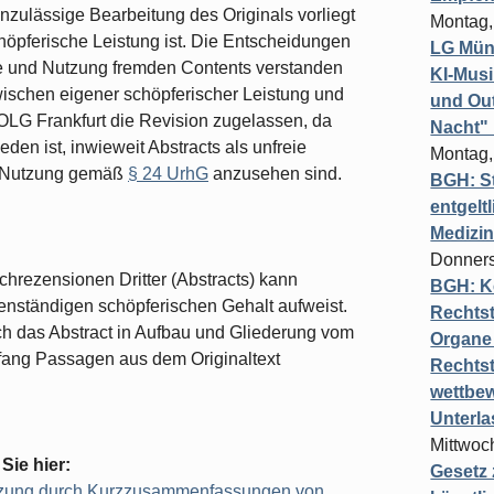
nzulässige Bearbeitung des Originals vorliegt
Montag,
pferische Leistung ist. Die Entscheidungen
LG Münc
hme und Nutzung fremden Contents verstanden
KI-Mus
wischen eigener schöpferischer Leistung und
und Out
OLG Frankfurt die Revision zugelassen, da
Nacht"
eden ist, inwieweit Abstracts als unfreie
Montag,
e Nutzung gemäß
§ 24 UrhG
anzusehen sind.
BGH: St
entgelt
Medizi
Donners
hrezensionen Dritter (Abstracts) kann
BGH: K
genständigen schöpferischen Gehalt aufweist.
Rechtst
ich das Abstract in Aufbau und Gliederung vom
Organe 
fang Passagen aus dem Originaltext
Rechts
wettbew
Unterl
Mittwoch
Sie hier:
Gesetz
etzung durch Kurzzusammenfassungen von