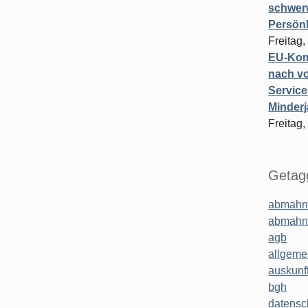
schwer
Persönl
Freitag,
EU-Komm
nach vo
Service
Minderj
Freitag,
Getagg
abmahn
abmahn
agb
allgeme
auskunf
bgh
datensc