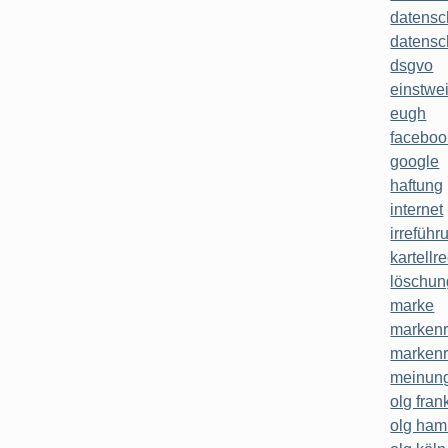
datensc
datensc
dsgvo
einstwe
eugh
faceboo
google
haftung
internet
irreführ
kartellr
löschun
marke
markenr
markenr
meinung
olg frank
olg ha