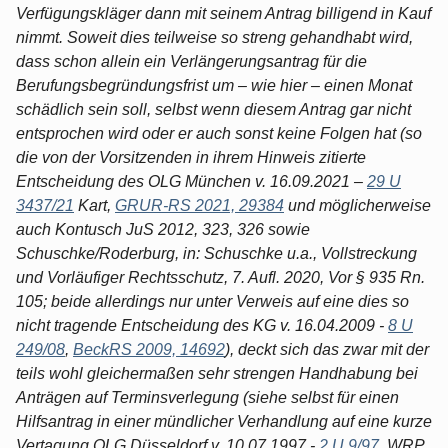
Verfügungskläger dann mit seinem Antrag billigend in Kauf
nimmt. Soweit dies teilweise so streng gehandhabt wird,
dass schon allein ein Verlängerungsantrag für die
Berufungsbegründungsfrist um – wie hier – einen Monat
schädlich sein soll, selbst wenn diesem Antrag gar nicht
entsprochen wird oder er auch sonst keine Folgen hat (so
die von der Vorsitzenden in ihrem Hinweis zitierte
Entscheidung des OLG München v. 16.09.2021 –
29 U
3437/21
Kart,
GRUR-RS 2021, 29384
und möglicherweise
auch Kontusch JuS 2012, 323, 326 sowie
Schuschke/Roderburg, in: Schuschke u.a., Vollstreckung
und Vorläufiger Rechtsschutz, 7. Aufl. 2020, Vor § 935 Rn.
105; beide allerdings nur unter Verweis auf eine dies so
nicht tragende Entscheidung des KG v. 16.04.2009 -
8 U
249/08
,
BeckRS 2009, 14692
), deckt sich das zwar mit der
teils wohl gleichermaßen sehr strengen Handhabung bei
Anträgen auf Terminsverlegung (siehe selbst für einen
Hilfsantrag in einer mündlicher Verhandlung auf eine kurze
Vertagung OLG Düsseldorf v. 10.07.1997 -
2 U 9/97
, WRP