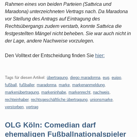
Rahmen eines von beiden Parteien (Sattvica und
Maradona) unterzeichneten Vertrags nach. Da Maradona
vor Stellung des Antrags auf Eintragung des
Rechtsübergangs zudem verstarb, konnte Sattvica die
festgestellten Mängel nicht beheben. Sie war auch nicht in
der Lage, andere Nachweise vorzulegen.
Den Volltext der Entscheidung finden Sie
hier:
Tags für diesen Artikel:
übertragung
,
diego maradonna
,
eug
,
euipo
,
fußball
,
fußballer
,
maradonna
,
marke
,
markenanmeldung
,
markenübertragung
,
markeninhabe
,
markenrecht
,
nachweis
,
rechteinhaber
,
rechtsgeschäftliche übertragung
,
unionsmarke
,
verstorben
,
vertrag
OLG Köln: Comedian darf
ehemaligen Fußballnationalspieler