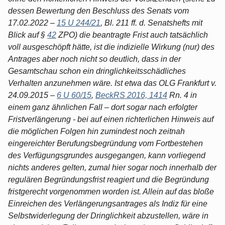
dessen Bewertung den Beschluss des Senats vom
17.02.2022 –
15 U 244/21
, Bl. 211 ff. d. Senatshefts mit
Blick auf §
42
ZPO) die beantragte Frist auch tatsächlich
voll ausgeschöpft hätte, ist die indizielle Wirkung (nur) des
Antrages aber noch nicht so deutlich, dass in der
Gesamtschau schon ein dringlichkeitsschädliches
Verhalten anzunehmen wäre. Ist etwa das OLG Frankfurt v.
24.09.2015 –
6 U 60/15
,
BeckRS 2016, 1414
Rn. 4 in
einem ganz ähnlichen Fall – dort sogar nach erfolgter
Fristverlängerung - bei auf einen richterlichen Hinweis auf
die möglichen Folgen hin zumindest noch zeitnah
eingereichter Berufungsbegründung vom Fortbestehen
des Verfügungsgrundes ausgegangen, kann vorliegend
nichts anderes gelten, zumal hier sogar noch innerhalb der
regulären Begründungsfrist reagiert und die Begründung
fristgerecht vorgenommen worden ist. Allein auf das bloße
Einreichen des Verlängerungsantrages als Indiz für eine
Selbstwiderlegung der Dringlichkeit abzustellen, wäre in