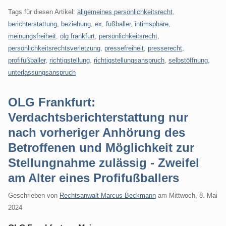
Tags für diesen Artikel:
allgemeines persönlichkeitsrecht
,
berichterstattung
,
beziehung
,
ex
,
fußballer
,
intimsphäre
,
meinungsfreiheit
,
olg frankfurt
,
persönlichkeitsrecht
,
persönlichkeitsrechtsverletzung
,
pressefreiheit
,
presserecht
,
profifußballer
,
richtigstellung
,
richtigstellungsanspruch
,
selbstöffnung
,
unterlassungsanspruch
OLG Frankfurt:
Verdachtsberichterstattung nur
nach vorheriger Anhörung des
Betroffenen und Möglichkeit zur
Stellungnahme zulässig - Zweifel
am Alter eines Profifußballers
Geschrieben von
Rechtsanwalt Marcus Beckmann
am
Mittwoch, 8. Mai
2024