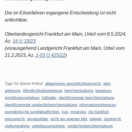
Die im Eilverfahren ergangene Entscheidung ist nicht
anfechtbar.
Oberlandesgericht Frankfurt am Main, Urteil vom 8.5.2024,
Az.
16 U 33/23
(vorausgehend Landgericht Frankfurt am Main, Urteil vom
21.2.2023, Az.
2-03 O 425/22
)
Tags für diesen Artikel:
allgemeines persönlichkeitsrecht
,
alter
,
anhörung
,
öffentlichkeitsinteresse
,
berichterstattung
,
beweisen
,
ermittlungsverfahren
,
fußballer
,
identifizierende berichterstattung
,
identifizierende verdachtsberichterstattung
,
informationsinteresse
,
journalistische sorgfaltspflichten
,
kug
,
moukoko
,
olg frankfurt
,
presserecht
,
privatsphäre
,
recht am eigenen bild
,
spiegel
,
sportrecht
,
stellungnahme
,
unterlassungsklage
,
verdachtsberichterstattung
,