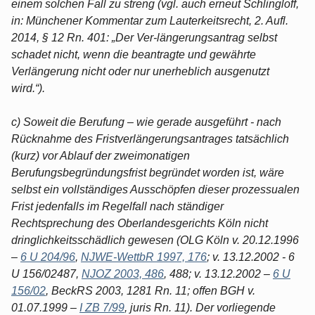
einem solchen Fall zu streng (vgl. auch erneut Schlingloff,
in: Münchener Kommentar zum Lauterkeitsrecht, 2. Aufl.
2014, § 12 Rn. 401: „Der Ver-längerungsantrag selbst
schadet nicht, wenn die beantragte und gewährte
Verlängerung nicht oder nur unerheblich ausgenutzt
wird.“).
c) Soweit die Berufung – wie gerade ausgeführt - nach
Rücknahme des Fristverlängerungsantrages tatsächlich
(kurz) vor Ablauf der zweimonatigen
Berufungsbegründungsfrist begründet worden ist, wäre
selbst ein vollständiges Ausschöpfen dieser prozessualen
Frist jedenfalls im Regelfall nach ständiger
Rechtsprechung des Oberlandesgerichts Köln nicht
dringlichkeitsschädlich gewesen (OLG Köln v. 20.12.1996
–
6 U 204/96
,
NJWE-WettbR 1997, 176
; v. 13.12.2002 - 6
U 156/02487,
NJOZ 2003, 486
, 488; v. 13.12.2002 –
6 U
156/02
, BeckRS 2003, 1281 Rn. 11; offen BGH v.
01.07.1999 –
I ZB 7/99
, juris Rn. 11). Der vorliegende