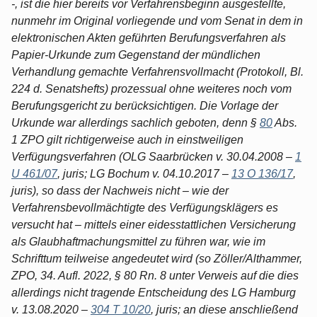
-, ist die hier bereits vor Verfahrensbeginn ausgestellte,
nunmehr im Original vorliegende und vom Senat in dem in
elektronischen Akten geführten Berufungsverfahren als
Papier-Urkunde zum Gegenstand der mündlichen
Verhandlung gemachte Verfahrensvollmacht (Protokoll, Bl.
224 d. Senatshefts) prozessual ohne weiteres noch vom
Berufungsgericht zu berücksichtigen. Die Vorlage der
Urkunde war allerdings sachlich geboten, denn §
80
Abs.
1 ZPO gilt richtigerweise auch in einstweiligen
Verfügungsverfahren (OLG Saarbrücken v. 30.04.2008 –
1
U 461/07
, juris; LG Bochum v. 04.10.2017 –
13 O 136/17
,
juris), so dass der Nachweis nicht – wie der
Verfahrensbevollmächtigte des Verfügungsklägers es
versucht hat – mittels einer eidesstattlichen Versicherung
als Glaubhaftmachungsmittel zu führen war, wie im
Schrifttum teilweise angedeutet wird (so Zöller/Althammer,
ZPO, 34. Aufl. 2022, § 80 Rn. 8 unter Verweis auf die dies
allerdings nicht tragende Entscheidung des LG Hamburg
v. 13.08.2020 –
304 T 10/20
, juris; an diese anschließend