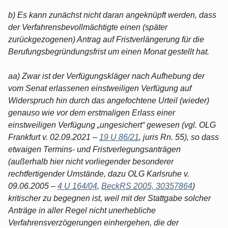
b) Es kann zunächst nicht daran angeknüpft werden, dass
der Verfahrensbevollmächtigte einen (später
zurückgezogenen) Antrag auf Fristverlängerung für die
Berufungsbegründungsfrist um einen Monat gestellt hat.
aa) Zwar ist der Verfügungskläger nach Aufhebung der
vom Senat erlassenen einstweiligen Verfügung auf
Widerspruch hin durch das angefochtene Urteil (wieder)
genauso wie vor dem erstmaligen Erlass einer
einstweiligen Verfügung „ungesichert“ gewesen (vgl. OLG
Frankfurt v. 02.09.2021 –
19 U 86/21
, juris Rn. 55), so dass
etwaigen Termins- und Fristverlegungsanträgen
(außerhalb hier nicht vorliegender besonderer
rechtfertigender Umstände, dazu OLG Karlsruhe v.
09.06.2005 –
4 U 164/04
,
BeckRS 2005, 30357864
)
kritischer zu begegnen ist, weil mit der Stattgabe solcher
Anträge in aller Regel nicht unerhebliche
Verfahrensverzögerungen einhergehen, die der