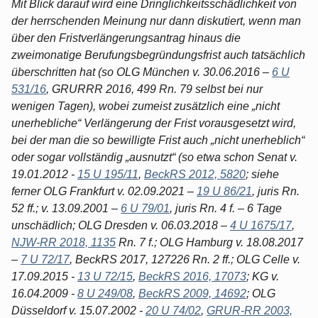
Mit Blick darauf wird eine Dringlichkeitsschädlichkeit von
der herrschenden Meinung nur dann diskutiert, wenn man
über den Fristverlängerungsantrag hinaus die
zweimonatige Berufungsbegründungsfrist auch tatsächlich
überschritten hat (so OLG München v. 30.06.2016 –
6 U
531/16
, GRURRR 2016, 499 Rn. 79 selbst bei nur
wenigen Tagen), wobei zumeist zusätzlich eine „nicht
unerhebliche“ Verlängerung der Frist vorausgesetzt wird,
bei der man die so bewilligte Frist auch „nicht unerheblich“
oder sogar vollständig „ausnutzt“ (so etwa schon Senat v.
19.01.2012 -
15 U 195/11
,
BeckRS 2012, 5820
; siehe
ferner OLG Frankfurt v. 02.09.2021 –
19 U 86/21
, juris Rn.
52 ff.; v. 13.09.2001 –
6 U 79/01
, juris Rn. 4 f. – 6 Tage
unschädlich; OLG Dresden v. 06.03.2018 –
4 U 1675/17
,
NJW-RR 2018, 1135
Rn. 7 f.; OLG Hamburg v. 18.08.2017
–
7 U 72/17
, BeckRS 2017, 127226 Rn. 2 ff.; OLG Celle v.
17.09.2015 -
13 U 72/15
,
BeckRS 2016, 17073
; KG v.
16.04.2009 -
8 U 249/08
,
BeckRS 2009, 14692
; OLG
Düsseldorf v. 15.07.2002 -
20 U 74/02
,
GRUR-RR 2003,