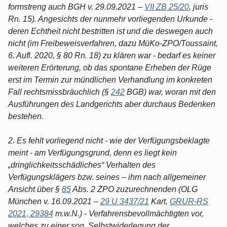
formstreng auch BGH v. 29.09.2021 –
VII ZB 25/20
, juris
Rn. 15). Angesichts der nunmehr vorliegenden Urkunde -
deren Echtheit nicht bestritten ist und die deswegen auch
nicht (im Freibeweisverfahren, dazu MüKo-ZPO/Toussaint,
6. Aufl. 2020, § 80 Rn. 18) zu klären war - bedarf es keiner
weiteren Erörterung, ob das spontane Erheben der Rüge
erst im Termin zur mündlichen Verhandlung im konkreten
Fall rechtsmissbräuchlich (§
242
BGB) war, woran mit den
Ausführungen des Landgerichts aber durchaus Bedenken
bestehen.
2. Es fehlt vorliegend nicht - wie der Verfügungsbeklagte
meint - am Verfügungsgrund, denn es liegt kein
„dringlichkeitsschädliches“ Verhalten des
Verfügungsklägers bzw. seines – ihm nach allgemeiner
Ansicht über §
85
Abs. 2 ZPO zuzurechnenden (OLG
München v. 16.09.2021 –
29 U 3437/21
Kart,
GRUR-RS
2021, 29384
m.w.N.) - Verfahrensbevollmächtigten vor,
welches zu einer sog. Selbstwiderlegung der