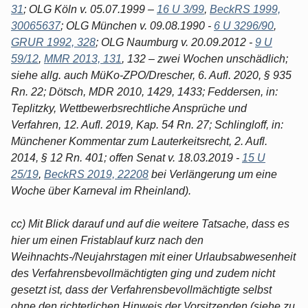
31
; OLG Köln v. 05.07.1999 –
16 U 3/99
,
BeckRS 1999,
30065637
; OLG München v. 09.08.1990 -
6 U 3296/90
,
GRUR 1992, 328
; OLG Naumburg v. 20.09.2012 -
9 U
59/12
,
MMR 2013, 131
, 132 – zwei Wochen unschädlich;
siehe allg. auch MüKo-ZPO/Drescher, 6. Aufl. 2020, § 935
Rn. 22; Dötsch, MDR 2010, 1429, 1433; Feddersen, in:
Teplitzky, Wettbewerbsrechtliche Ansprüche und
Verfahren, 12. Aufl. 2019, Kap. 54 Rn. 27; Schlingloff, in:
Münchener Kommentar zum Lauterkeitsrecht, 2. Aufl.
2014, § 12 Rn. 401; offen Senat v. 18.03.2019 -
15 U
25/19
,
BeckRS 2019, 22208
bei Verlängerung um eine
Woche über Karneval im Rheinland).
cc) Mit Blick darauf und auf die weitere Tatsache, dass es
hier um einen Fristablauf kurz nach den
Weihnachts-/Neujahrstagen mit einer Urlaubsabwesenheit
des Verfahrensbevollmächtigten ging und zudem nicht
gesetzt ist, dass der Verfahrensbevollmächtigte selbst
ohne den richterlichen Hinweis der Vorsitzenden (siehe zu