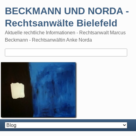
Skip
BECKMANN UND NORDA -
to
content
Rechtsanwälte Bielefeld
Aktuelle rechtliche Informationen - Rechtsanwalt Marcus
Beckmann - Rechtsanwältin Anke Norda