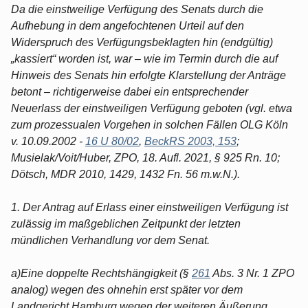
Da die einstweilige Verfügung des Senats durch die
Aufhebung in dem angefochtenen Urteil auf den
Widerspruch des Verfügungsbeklagten hin (endgültig)
„kassiert“ worden ist, war – wie im Termin durch die auf
Hinweis des Senats hin erfolgte Klarstellung der Anträge
betont – richtigerweise dabei ein entsprechender
Neuerlass der einstweiligen Verfügung geboten (vgl. etwa
zum prozessualen Vorgehen in solchen Fällen OLG Köln
v. 10.09.2002 -
16 U 80/02
,
BeckRS 2003, 153
;
Musielak/Voit/Huber, ZPO, 18. Aufl. 2021, § 925 Rn. 10;
Dötsch, MDR 2010, 1429, 1432 Fn. 56 m.w.N.).
1. Der Antrag auf Erlass einer einstweiligen Verfügung ist
zulässig im maßgeblichen Zeitpunkt der letzten
mündlichen Verhandlung vor dem Senat.
a)Eine doppelte Rechtshängigkeit (§
261
Abs. 3 Nr. 1 ZPO
analog) wegen des ohnehin erst später vor dem
Landgericht Hamburg wegen der weiteren Äußerung