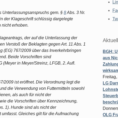
Li
Fa
es Unterlassungsanspruchs gem. §
8
Abs. 3 Nr.
 der Klageschrift schlüssig dargelegte
Twi
 nicht erhoben.
ageantrags, der auf die Unterlassung der
Aktuel
nen Verstoß der Beklagten gegen Art. 11 Abs. 1
dnung (EG) 767/2009 über das Inverkehrbringen
BGH: U
nd. Beide Vorschriften sind
aus Nic
(Meyer in Meyer/Streinz, LFGB, 2. Aufl.
Zahlun
wirksa
Freitag
2009 ist eröffnet. Die Verordnung legt die
LG Darm
und die Verwendung von Futtermitteln sowohl
Lohnste
enen, als auch für nicht der
Steuerb
ie die Vorschriften über Kennzeichnung,
beschr
. 1). Hunde sind als nicht der
Donners
umfasst. Gleiches gilt für die Aufmachung
OLG Fra