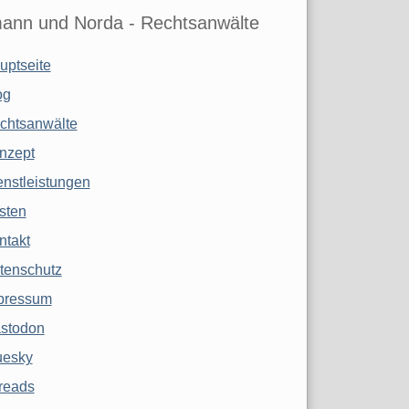
ann und Norda - Rechtsanwälte
uptseite
og
chtsanwälte
nzept
enstleistungen
sten
ntakt
tenschutz
pressum
stodon
uesky
reads