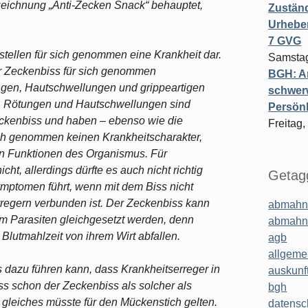
ezeichnung „Anti-Zecken Snack“ behauptet,
Zuständ
Urheber
7 GVG
stellen für sich genommen eine Krankheit dar.
Samstag
r Zeckenbiss für sich genommen
BGH: A
ungen, Hautschwellungen und grippeartigen
schwer
ft. Rötungen und Hautschwellungen sind
Persönl
ckenbiss und haben – ebenso wie die
Freitag,
ich genommen keinen Krankheitscharakter,
n Funktionen des Organismus. Für
cht, allerdings dürfte es auch nicht richtig
Getagg
ymptomen führt, wenn mit dem Biss nicht
serregern verbunden ist. Der Zeckenbiss kann
abmahn
em Parasiten gleichgesetzt werden, denn
abmahn
Blutmahlzeit von ihrem Wirt abfallen.
agb
allgeme
s dazu führen kann, dass Krankheitserreger in
auskunf
ass schon der Zeckenbiss als solcher als
bgh
gleiches müsste für den Mückenstich gelten.
datensc