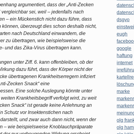
enhang argumentiert, dass der „Anti-Zecken
datensc
vergleichbar sei, weil – jedenfalls nach
datensc
en – ein Mückenstich nicht dazu führe, dass
dsgvo
 können, überzeugt dies schon deshalb nicht,
einstwe
rten nach Deutschland einwandern, die
eugh
er zu übertragen, wie beispielsweise die
faceboo
e- und das Zika-Virus übertragen kann.
google
haftung
ngen unter Ziff. 6. kann offenbleiben, ob der
internet
kung dazu führt, dass der Körper nicht der
irreführ
cke übertragenen Krankheitserregern infiziert
kartellr
nti-Zecken Snack“ eine
löschun
essen. Eine solche Auslegung könnte unter
marke
eiten Krankheitsbegriff verfolgt wird, zu weit
markenr
cken Snack“ ist gerade keine Anlehnung an
markenr
in Schutz vor Insektenstichen nach
meinung
darstellt, und zwar auch dann nicht, wenn der
olg frank
rn – wie beispielsweise Knoblauchpräparate
olg ha
ht der nur vorbeugenden Wirkung erscheint