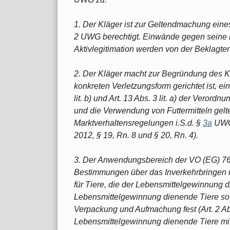
1. Der Kläger ist zur Geltendmachung ein
2 UWG berechtigt. Einwände gegen seine in
Aktivlegitimation werden von der Beklagten
2. Der Kläger macht zur Begründung des Kl
konkreten Verletzungsform gerichtet ist, ei
lit. b) und Art. 13 Abs. 3 lit. a) der Veror
und die Verwendung von Futtermitteln gelte
Marktverhaltensregelungen i.S.d. §
3a
UWG 
2012, § 19, Rn. 8 und § 20, Rn. 4).
3. Der Anwendungsbereich der VO (EG) 767/
Bestimmungen über das Inverkehrbringen 
für Tiere, die der Lebensmittelgewinnung di
Lebensmittelgewinnung dienende Tiere sow
Verpackung und Aufmachung fest (Art. 2 Abs
Lebensmittelgewinnung dienende Tiere mit 