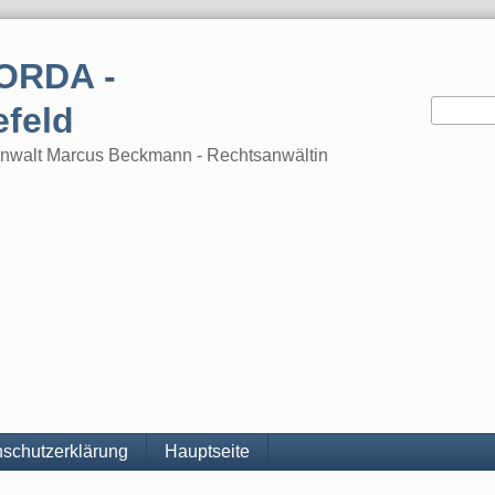
ORDA -
efeld
tsanwalt Marcus Beckmann - Rechtsanwältin
schutzerklärung
Hauptseite