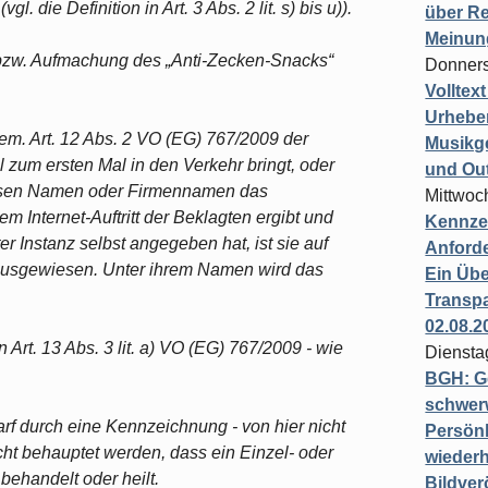
die Definition in Art. 3 Abs. 2 lit. s) bis u)).
über Re
Meinun
g bzw. Aufmachung des „Anti-Zecken-Snacks“
Donners
Volltex
Urheber
gem. Art. 12 Abs. 2 VO (EG) 767/2009 der
Musikg
el zum ersten Mal in den Verkehr bringt, oder
und Ou
dessen Namen oder Firmennamen das
Mittwoc
em Internet-Auftritt der Beklagten ergibt und
Kennzei
er Instanz selbst angegeben hat, ist sie auf
Anford
 ausgewiesen. Unter ihrem Namen wird das
Ein Übe
Transpa
02.08.2
 Art. 13 Abs. 3 lit. a) VO (EG) 767/2009 - wie
Diensta
BGH: G
schwer
darf durch eine Kennzeichnung - von hier nicht
Persönl
t behauptet werden, dass ein Einzel- oder
wiederh
 behandelt oder heilt.
Bildver