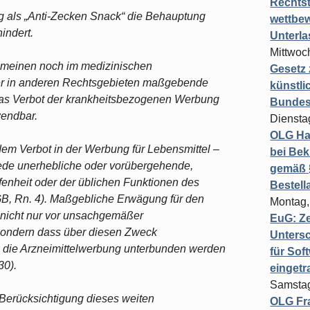
Rechts
ung als „Anti-Zecken Snack“ die Behauptung
wettbew
indert.
Unterl
Mittwoch
lgemeinen noch im medizinischen
Gesetz
der in anderen Rechtsgebieten maßgebende
künstli
 das Verbot der krankheitsbezogenen Werbung
Bundesg
wendbar.
Diensta
OLG Ha
 dem Verbot in der Werbung für Lebensmittel –
bei Bek
 jede unerhebliche oder vorübergehende,
gemäß §
fenheit oder der üblichen Funktionen des
Bestel
, Rn. 4). Maßgebliche Erwägung für den
Montag,
r nicht nur vor unsachgemäßer
EuG: Z
sondern dass über diesen Zweck
Untersc
 die Arzneimittelwerbung unterbunden werden
für Sof
30).
einget
Samstag
Berücksichtigung dieses weiten
OLG Fra