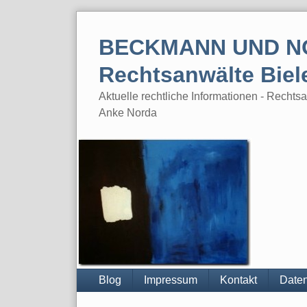
Skip
to
BECKMANN UND N
content
Rechtsanwälte Biel
Aktuelle rechtliche Informationen - Rech
Anke Norda
Blog
Impressum
Kontakt
Daten