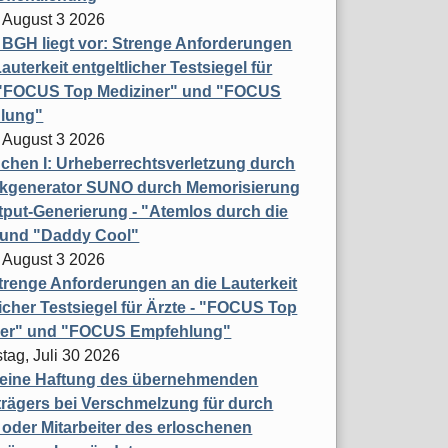
 August 3 2026
t BGH liegt vor: Strenge Anforderungen
auterkeit entgeltlicher Testsiegel für
- "FOCUS Top Mediziner" und "FOCUS
lung"
 August 3 2026
hen I: Urheberrechtsverletzung durch
ikgenerator SUNO durch Memorisierung
put-Generierung - "Atemlos durch die
 und "Daddy Cool"
 August 3 2026
renge Anforderungen an die Lauterkeit
licher Testsiegel für Ärzte - "FOCUS Top
ner" und "FOCUS Empfehlung"
tag, Juli 30 2026
eine Haftung des übernehmenden
rägers bei Verschmelzung für durch
oder Mitarbeiter des erloschenen