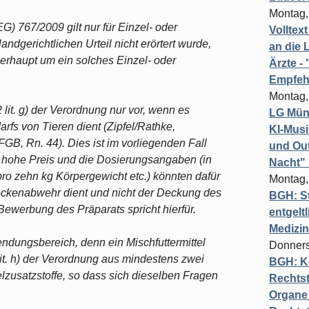
Montag,
(EG) 767/2009 gilt nur für Einzel- oder
Volltex
andgerichtlichen Urteil nicht erörtert wurde,
an die L
erhaupt um ein solches Einzel- oder
Ärzte 
Empfeh
Montag,
 2 lit. g) der Verordnung nur vor, wenn es
LG Münc
fs von Tieren dient (Zipfel/Rathke,
KI-Mus
GB, Rn. 44). Dies ist im vorliegenden Fall
und Out
zu hohe Preis und die Dosierungsangaben (in
Nacht"
pro zehn kg Körpergewicht etc.) könnten dafür
Montag,
eckenabwehr dient und nicht der Deckung des
BGH: St
ewerbung des Präparats spricht hierfür.
entgelt
Medizi
wendungsbereich, denn ein Mischfuttermittel
Donners
 lit. h) der Verordnung aus mindestens zwei
BGH: K
telzusatzstoffe, so dass sich dieselben Fragen
Rechtst
Organe 