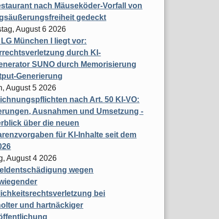
staurant nach Mäuseköder-Vorfall von
gsäußerungsfreiheit gedeckt
tag, August 6 2026
t LG München I liegt vor:
rechtsverletzung durch KI-
enerator SUNO durch Memorisierung
tput-Generierung
h, August 5 2026
chnungspflichten nach Art. 50 KI-VO:
erungen, Ausnahmen und Umsetzung -
rblick über die neuen
renzvorgaben für KI-Inhalte seit dem
026
g, August 4 2026
eldentschädigung wegen
wiegender
ichkeitsrechtsverletzung bei
olter und hartnäckiger
öffentlichung