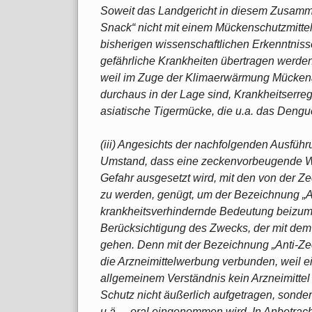
Soweit das Landgericht in diesem Zusamm
Snack“ nicht mit einem Mückenschutzmittel 
bisherigen wissenschaftlichen Erkenntniss
gefährliche Krankheiten übertragen werden
weil im Zuge der Klimaerwärmung Mückena
durchaus in der Lage sind, Krankheitserreg
asiatische Tigermücke, die u.a. das Dengu
(iii) Angesichts der nachfolgenden Ausführu
Umstand, dass eine zeckenvorbeugende Wir
Gefahr ausgesetzt wird, mit den von der Ze
zu werden, genügt, um der Bezeichnung „A
krankheitsverhindernde Bedeutung beizum
Berücksichtigung des Zwecks, der mit dem w
gehen. Denn mit der Bezeichnung „Anti-Ze
die Arzneimittelwerbung verbunden, weil e
allgemeinem Verständnis kein Arzneimittel 
Schutz nicht äußerlich aufgetragen, sonde
u.ä. – oral eingenommen wird. In Anbetrac