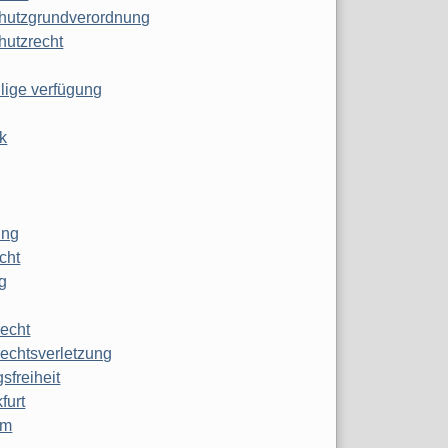
hutzgrundverordnung
hutzrecht
ilige verfügung
k
ung
echt
g
echt
echtsverletzung
sfreiheit
furt
mm