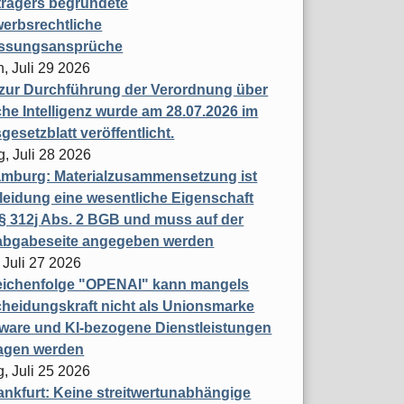
trägers begründete
erbsrechtliche
assungsansprüche
, Juli 29 2026
 zur Durchführung der Verordnung über
che Intelligenz wurde am 28.07.2026 im
esetzblatt veröffentlicht.
g, Juli 28 2026
mburg: Materialzusammensetzung ist
leidung eine wesentliche Eigenschaft
 312j Abs. 2 BGB und muss auf der
labgabeseite angegeben werden
 Juli 27 2026
eichenfolge "OPENAI" kann mangels
heidungskraft nicht als Unionsmarke
tware und KI-bezogene Dienstleistungen
ragen werden
, Juli 25 2026
nkfurt: Keine streitwertunabhängige