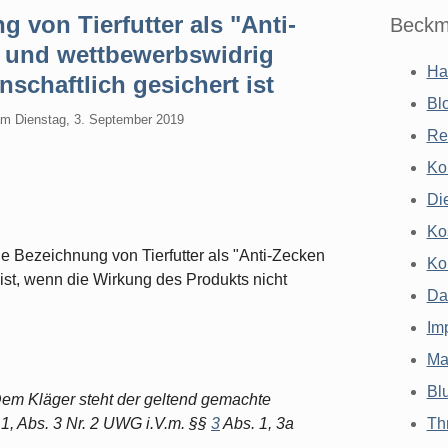
 von Tierfutter als "Anti-
Beckm
 und wettbewerbswidrig
Ha
schaftlich gesichert ist
Bl
am
Dienstag, 3. September 2019
Re
Ko
Di
Ko
e Bezeichnung von Tierfutter als "Anti-Zecken
Ko
st, wenn die Wirkung des Produkts nicht
Da
Im
Ma
Bl
Dem Kläger steht der geltend gemachte
 1, Abs. 3 Nr. 2 UWG i.V.m. §§
3
Abs. 1, 3a
Th