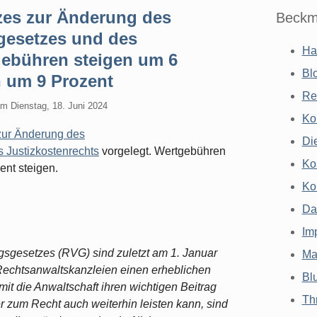
zes zur Änderung des
Beckm
gesetzes und des
Ha
gebühren steigen um 6
Bl
 um 9 Prozent
Re
am
Dienstag, 18. Juni 2024
Ko
zur Änderung des
Di
 Justizkostenrechts
vorgelegt. Wertgebühren
Ko
nt steigen.
Ko
Da
Im
sgesetzes (RVG) sind zuletzt am 1. Januar
Ma
Rechtsanwaltskanzleien einen erheblichen
Bl
it die Anwaltschaft ihren wichtigen Beitrag
Th
 zum Recht auch weiterhin leisten kann, sind