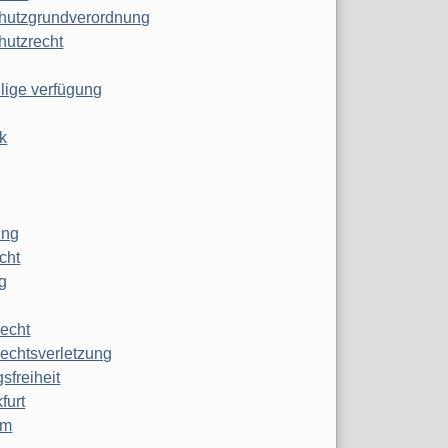
hutzgrundverordnung
hutzrecht
ilige verfügung
k
ung
echt
g
echt
echtsverletzung
sfreiheit
furt
mm