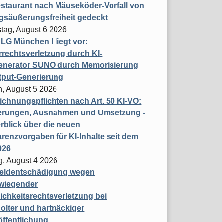
staurant nach Mäuseköder-Vorfall von
gsäußerungsfreiheit gedeckt
tag, August 6 2026
t LG München I liegt vor:
rechtsverletzung durch KI-
enerator SUNO durch Memorisierung
tput-Generierung
h, August 5 2026
chnungspflichten nach Art. 50 KI-VO:
erungen, Ausnahmen und Umsetzung -
rblick über die neuen
renzvorgaben für KI-Inhalte seit dem
026
g, August 4 2026
eldentschädigung wegen
wiegender
ichkeitsrechtsverletzung bei
olter und hartnäckiger
öffentlichung