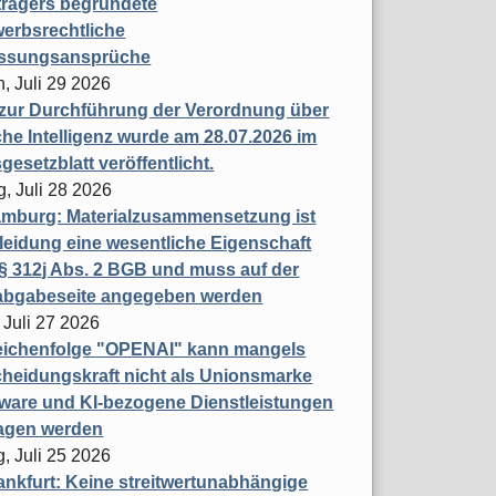
trägers begründete
erbsrechtliche
assungsansprüche
, Juli 29 2026
 zur Durchführung der Verordnung über
che Intelligenz wurde am 28.07.2026 im
esetzblatt veröffentlicht.
g, Juli 28 2026
mburg: Materialzusammensetzung ist
leidung eine wesentliche Eigenschaft
 312j Abs. 2 BGB und muss auf der
labgabeseite angegeben werden
 Juli 27 2026
eichenfolge "OPENAI" kann mangels
heidungskraft nicht als Unionsmarke
tware und KI-bezogene Dienstleistungen
ragen werden
, Juli 25 2026
nkfurt: Keine streitwertunabhängige