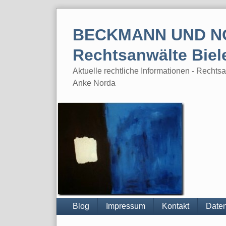
Skip
to
BECKMANN UND N
content
Rechtsanwälte Biel
Aktuelle rechtliche Informationen - Rech
Anke Norda
Blog
Impressum
Kontakt
Daten