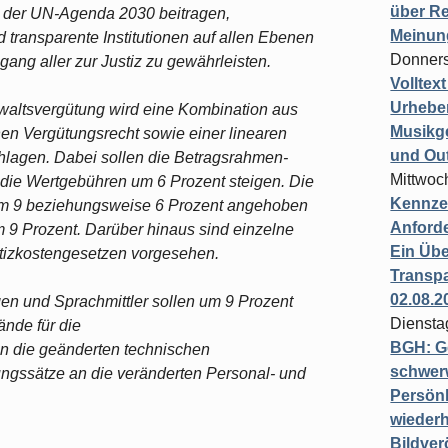
über Re
16 der UN-Agenda 2030 beitragen,
Meinun
d transparente Institutionen auf allen Ebenen
Donners
ang aller zur Justiz zu gewährleisten.
Volltex
Urheber
waltsvergütung wird eine Kombination aus
Musikg
hen Vergütungsrecht sowie einer linearen
und Ou
agen. Dabei sollen die Betragsrahmen-
Mittwoc
die Wertgebühren um 6 Prozent steigen. Die
Kennzei
 um 9 beziehungsweise 6 Prozent angehoben
Anford
 9 Prozent. Darüber hinaus sind einzelne
Ein Übe
stizkostengesetzen vorgesehen.
Transpa
02.08.2
en und Sprachmittler sollen um 9 Prozent
Diensta
nde für die
BGH: G
 die geänderten technischen
schwer
gssätze an die veränderten Personal- und
Persönl
wiederh
Bildver