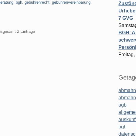
beratung
,
bgh
,
gebührenrecht
,
gebührenvereinbarung
,
Zuständ
Urheber
7 GVG
Samstag
insgesamt 2 Einträge
BGH: A
schwer
Persönl
Freitag,
Getagg
abmahn
abmahn
agb
allgeme
auskunf
bgh
datensc