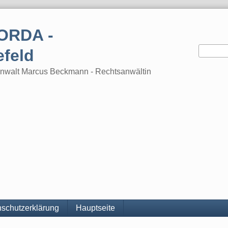
ORDA -
efeld
tsanwalt Marcus Beckmann - Rechtsanwältin
schutzerklärung
Hauptseite