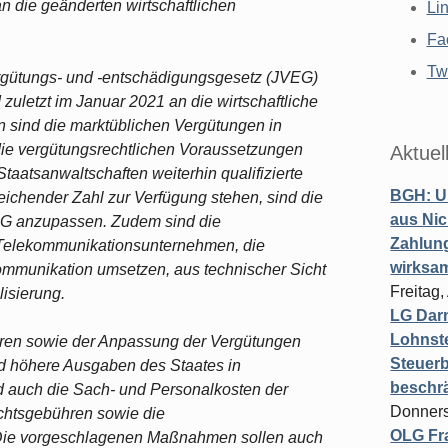
 die geänderten wirtschaftlichen
Li
Fa
Twi
rgütungs- und -entschädigungsgesetz (JVEG)
zuletzt im Januar 2021 an die wirtschaftliche
 sind die marktüblichen Vergütungen in
die vergütungsrechtlichen Voraussetzungen
Aktuel
taatsanwaltschaften weiterhin qualifizierte
BGH: U
eichender Zahl zur Verfügung stehen, sind die
aus Nic
EG anzupassen. Zudem sind die
Zahlun
Telekommunikationsunternehmen, die
wirksa
munikation umsetzen, aus technischer Sicht
Freitag
lisierung.
LG Darm
Lohnste
ren sowie der Anpassung der Vergütungen
Steuerb
 höhere Ausgaben des Staates in
beschr
d auch die Sach- und Personalkosten der
Donners
ichtsgebühren sowie die
OLG Fra
 Die vorgeschlagenen Maßnahmen sollen auch