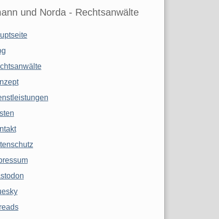
ann und Norda - Rechtsanwälte
uptseite
og
chtsanwälte
nzept
enstleistungen
sten
ntakt
tenschutz
pressum
stodon
uesky
reads