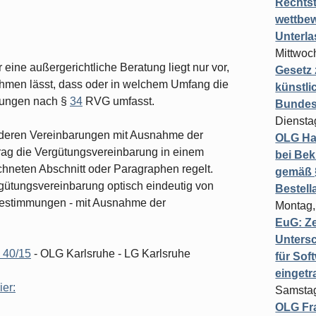
Rechts
wettbew
Unterl
Mittwoch
eine außergerichtliche Beratung liegt nur vor,
Gesetz
hmen lässt, dass oder in welchem Umfang die
künstli
stungen nach §
34
RVG umfasst.
Bundesg
Diensta
nderen Vereinbarungen mit Ausnahme der
OLG Ha
trag die Vergütungsvereinbarung in einem
bei Bek
neten Abschnitt oder Paragraphen regelt.
gemäß §
rgütungsvereinbarung optisch eindeutig von
Bestel
Bestimmungen - mit Ausnahme der
Montag,
EuG: Z
Untersc
 40/15
- OLG Karlsruhe - LG Karlsruhe
für Sof
einget
ier:
Samstag
OLG Fra