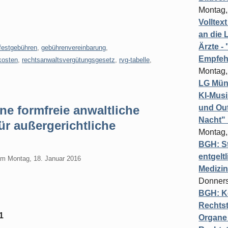
Montag,
Volltex
an die L
Ärzte 
festgebühren
,
gebührenvereinbarung
,
Empfeh
kosten
,
rechtsanwaltsvergütungsgesetz
,
rvg-tabelle
,
Montag,
LG Münc
KI-Mus
e formfreie anwaltliche
und Out
Nacht"
r außergerichtliche
Montag,
BGH: St
entgelt
am
Montag, 18. Januar 2016
Medizi
Donners
BGH: K
Rechtst
1
Organe 