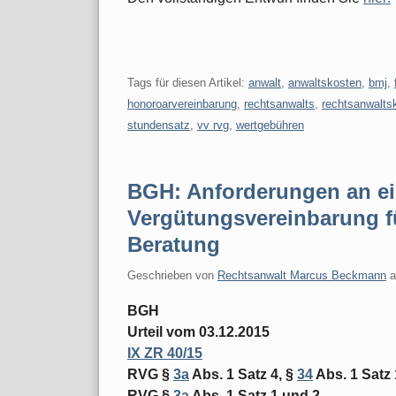
Tags für diesen Artikel:
anwalt
,
anwaltskosten
,
bmj
,
honoroarvereinbarung
,
rechtsanwalts
,
rechtsanwalts
stundensatz
,
vv rvg
,
wertgebühren
BGH: Anforderungen an ein
Vergütungsvereinbarung fü
Beratung
Geschrieben von
Rechtsanwalt Marcus Beckmann
BGH
Urteil vom 03.12.2015
IX ZR 40/15
RVG §
3a
Abs. 1 Satz 4, §
34
Abs. 1 Satz 
RVG §
3a
Abs. 1 Satz 1 und 2