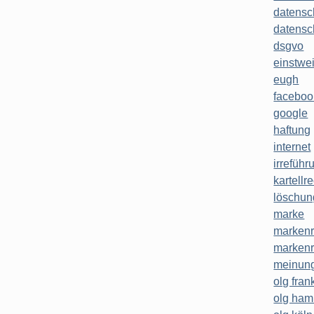
datensc
datensc
dsgvo
einstwe
eugh
faceboo
google
haftung
internet
irreführ
kartellr
löschun
marke
markenr
markenr
meinung
olg frank
olg ha