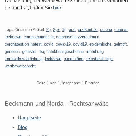
Die Meldung der Wettbewerbszentrale, die das Verfahren
geführt hat, finden Sie
hier:
Tags für diesen Artikel:
2g
,
2g+
,
3g
,
arzt
,
arztkontakt
,
corona
,
corona-
lockdown
,
corona-pandemie
,
coronaschutzverordnung
,
coronatest.onlinetest
,
covid
,
covid-19
,
covid19
,
epidemische
,
geimpft
,
genesen
,
getestet
,
ifsg
,
infektionsgeschehen
,
irrefühung
,
kontaktbeschränkung
,
lockdown
,
quarantäne
,
selbsttest. lage
,
wettbewerbsrecht
Pagination
Seite 1 von 1, insgesamt 1 Einträge
Beckmann und Norda - Rechtsanwälte
Hauptseite
Blog