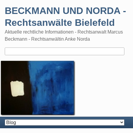
Skip
BECKMANN UND NORDA -
to
content
Rechtsanwälte Bielefeld
Aktuelle rechtliche Informationen - Rechtsanwalt Marcus
Beckmann - Rechtsanwältin Anke Norda