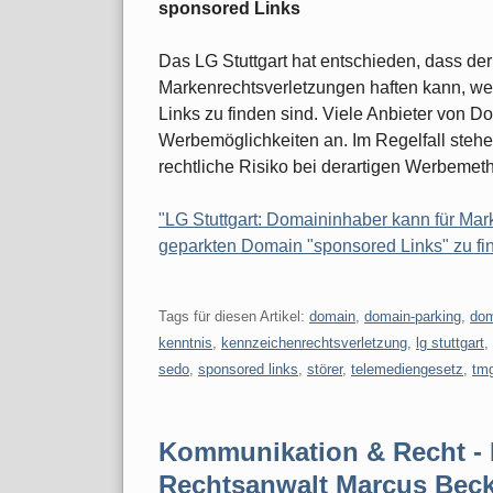
sponsored Links
Das LG Stuttgart hat entschieden, dass der
Markenrechtsverletzungen haften kann, we
Links zu finden sind. Viele Anbieter von 
Werbemöglichkeiten an. Im Regelfall stehe
rechtliche Risiko bei derartigen Werbemet
"LG Stuttgart: Domaininhaber kann für Mar
geparkten Domain "sponsored Links" zu fin
Tags für diesen Artikel:
domain
,
domain-parking
,
dom
kenntnis
,
kennzeichenrechtsverletzung
,
lg stuttgart
,
sedo
,
sponsored links
,
störer
,
telemediengesetz
,
tm
Kommunikation & Recht - 
Rechtsanwalt Marcus Bec