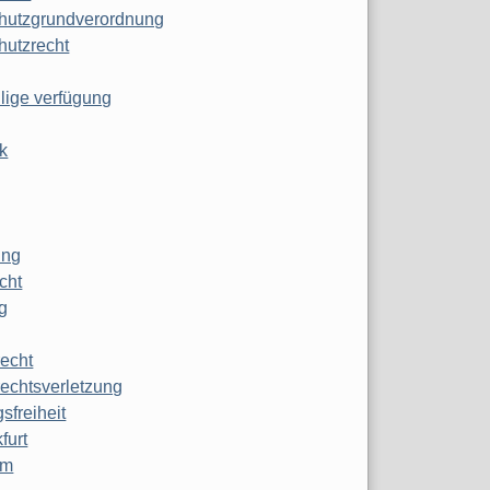
hutzgrundverordnung
hutzrecht
ilige verfügung
k
ung
echt
g
echt
echtsverletzung
sfreiheit
furt
mm