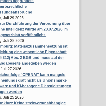
trägers begründete
erbsrechtliche
assungsansprüche
, Juli 29 2026
 zur Durchführung der Verordnung über
che Intelligenz wurde am 28.07.2026 im
esetzblatt veröffentlicht.
g, Juli 28 2026
mburg: Materialzusammensetzung ist
leidung eine wesentliche Eigenschaft
 312j Abs. 2 BGB und muss auf der
labgabeseite angegeben werden
 Juli 27 2026
eichenfolge "OPENAI" kann mangels
heidungskraft nicht als Unionsmarke
tware und KI-bezogene Dienstleistungen
ragen werden
, Juli 25 2026
nkfurt: Keine streitwertunabhängige