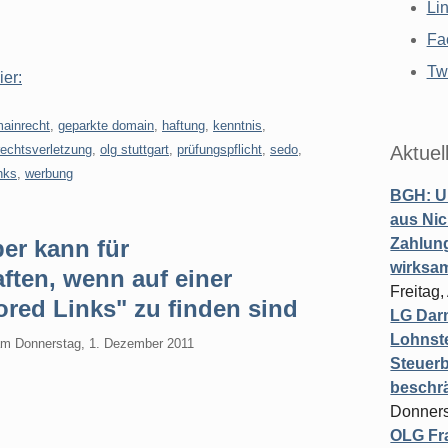
Li
Fa
Twi
ier:
ainrecht
,
geparkte domain
,
haftung
,
kenntnis
,
echtsverletzung
,
olg stuttgart
,
prüfungspflicht
,
sedo
,
Aktuel
nks
,
werbung
BGH: U
aus Nic
er kann für
Zahlun
wirksa
ften, wenn auf einer
Freitag
red Links" zu finden sind
LG Darm
Lohnste
am
Donnerstag, 1. Dezember 2011
Steuerb
beschr
Donners
OLG Fra