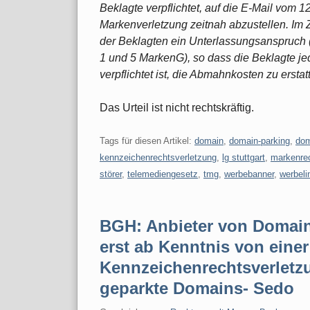
Beklagte verpflichtet, auf die E-Mail vom 
Markenverletzung zeitnah abzustellen. Im
der Beklagten ein Unterlassungsanspruch (
1 und 5 MarkenG), so dass die Beklagte je
verpflichtet ist, die Abmahnkosten zu ersta
Das Urteil ist nicht rechtskräftig.
Tags für diesen Artikel:
domain
,
domain-parking
,
dom
kennzeichenrechtsverletzung
,
lg stuttgart
,
markenre
störer
,
telemediengesetz
,
tmg
,
werbebanner
,
werbeli
BGH: Anbieter von Domain
erst ab Kenntnis von einer
Kennzeichenrechtsverlet
geparkte Domains- Sedo