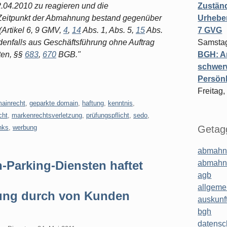
12.04.2010 zu reagieren und die
Zuständ
 Zeitpunkt der Abmahnung bestand gegenüber
Urheber
Artikel 6, 9 GMV,
4
,
14
Abs. 1, Abs. 5,
15
Abs.
7 GVG
denfalls aus Geschäftsführung ohne Auftrag
Samstag
tten, §§
683
,
670
BGB."
BGH: A
schwer
Persönl
Freitag,
ainrecht
,
geparkte domain
,
haftung
,
kenntnis
,
cht
,
markenrechtsverletzung
,
prüfungspflicht
,
sedo
,
nks
,
werbung
Getagg
abmahn
-Parking-Diensten haftet
abmahn
agb
allgeme
zung durch von Kunden
auskunf
bgh
datensc