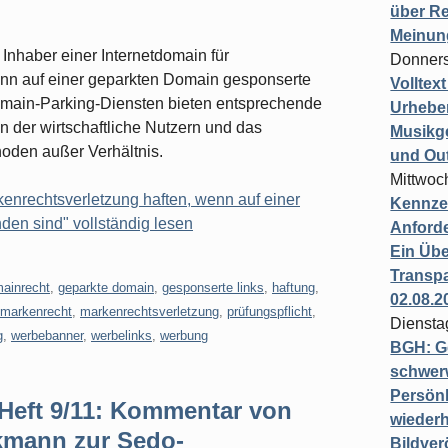
über Re
Meinun
 Inhaber einer Internetdomain für
Donners
nn auf einer geparkten Domain gesponserte
Volltex
Domain-Parking-Diensten bieten entsprechende
Urheber
n der wirtschaftliche Nutzern und das
Musikg
hoden außer Verhältnis.
und Ou
Mittwoc
kenrechtsverletzung haften, wenn auf einer
Kennzei
den sind" vollständig lesen
Anford
Ein Übe
Transpa
ainrecht
,
geparkte domain
,
gesponserte links
,
haftung
,
02.08.2
markenrecht
,
markenrechtsverletzung
,
prüfungspflicht
,
Diensta
g
,
werbebanner
,
werbelinks
,
werbung
BGH: G
schwer
Persönl
Heft 9/11: Kommentar von
wiederh
kmann zur Sedo-
Bildver