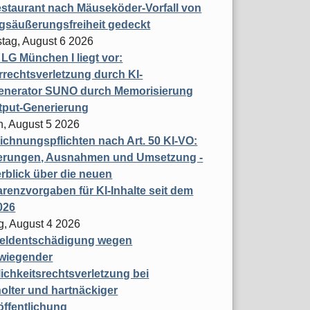
staurant nach Mäuseköder-Vorfall von
gsäußerungsfreiheit gedeckt
tag, August 6 2026
t LG München I liegt vor:
rechtsverletzung durch KI-
enerator SUNO durch Memorisierung
tput-Generierung
h, August 5 2026
chnungspflichten nach Art. 50 KI-VO:
erungen, Ausnahmen und Umsetzung -
rblick über die neuen
renzvorgaben für KI-Inhalte seit dem
026
g, August 4 2026
eldentschädigung wegen
wiegender
ichkeitsrechtsverletzung bei
olter und hartnäckiger
öffentlichung