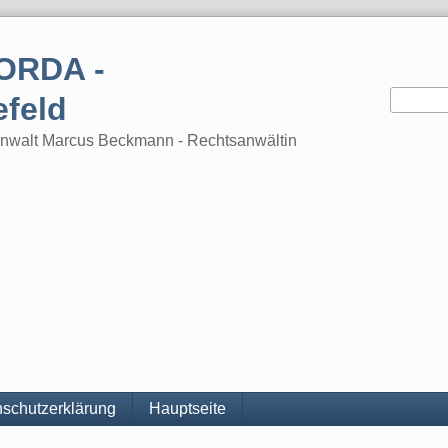
ORDA -
efeld
tsanwalt Marcus Beckmann - Rechtsanwältin
schutzerklärung
Hauptseite