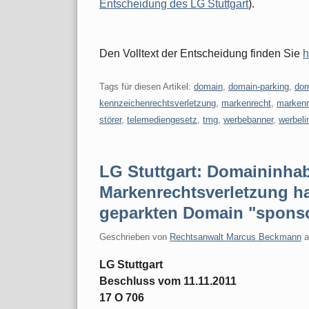
Entscheidung des LG Stuttgart
).
Den Volltext der Entscheidung finden Sie
h
Tags für diesen Artikel:
domain
,
domain-parking
,
dom
kennzeichenrechtsverletzung
,
markenrecht
,
markenr
störer
,
telemediengesetz
,
tmg
,
werbebanner
,
werbeli
LG Stuttgart: Domaininhab
Markenrechtsverletzung ha
geparkten Domain "sponso
Geschrieben von
Rechtsanwalt Marcus Beckmann
LG Stuttgart
Beschluss vom 11.11.2011
17 O 706