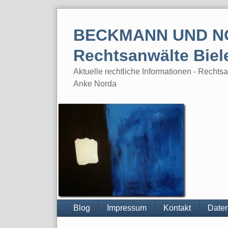
Skip
to
BECKMANN UND N
content
Rechtsanwälte Biel
Aktuelle rechtliche Informationen - Rech
Anke Norda
Blog
Impressum
Kontakt
Daten