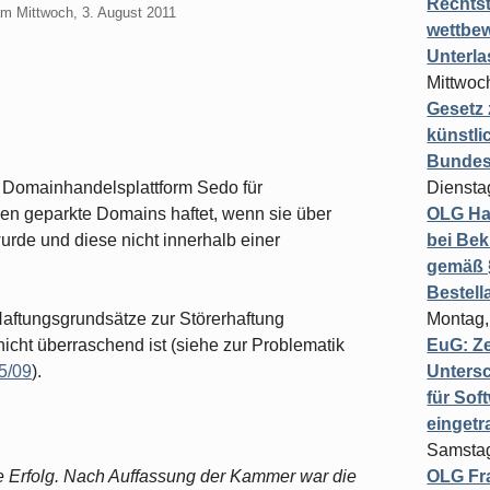
Rechts
am
Mittwoch, 3. August 2011
wettbew
Unterl
Mittwoch
Gesetz
künstli
Bundesg
e Domainhandelsplattform Sedo für
Diensta
n geparkte Domains haftet, wenn sie über
OLG Ha
urde und diese nicht innerhalb einer
bei Bek
gemäß §
Bestel
Haftungsgrundsätze zur Störerhaftung
Montag,
icht überraschend ist (siehe zur Problematik
EuG: Z
5/09
).
Untersc
für Sof
einget
Samstag
e Erfolg. Nach Auffassung der Kammer war die
OLG Fra