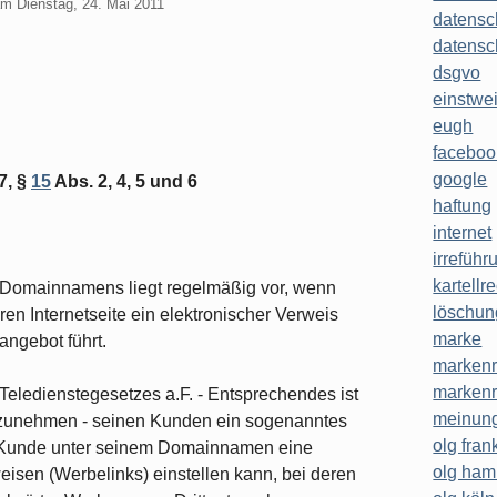
am
Dienstag, 24. Mai 2011
datensc
datensc
dsgvo
einstwe
eugh
faceboo
google
7, §
15
Abs. 2, 4, 5 und 6
haftung
internet
irreführ
kartellr
Domainnamens liegt regelmäßig vor, wenn
löschun
n Internetseite ein elektronischer Verweis
marke
angebot führt.
markenr
markenr
 Teledienstegesetzes a.F. - Entsprechendes ist
meinung
nzunehmen - seinen Kunden ein sogenanntes
olg frank
 Kunde unter seinem Domainnamen eine
olg ha
eisen (Werbelinks) einstellen kann, bei deren