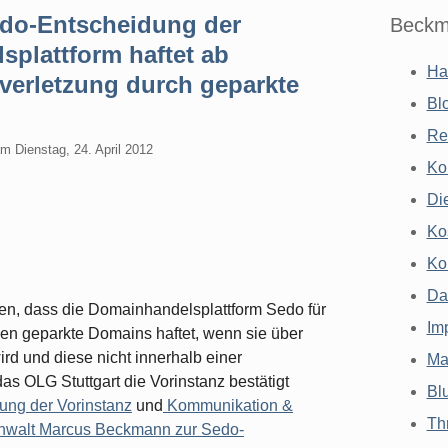
edo-Entscheidung der
Beckm
splattform haftet ab
Ha
verletzung durch geparkte
Bl
Re
am
Dienstag, 24. April 2012
Ko
Di
Ko
Ko
Da
den, dass die Domainhandelsplattform Sedo für
Im
n geparkte Domains haftet, wenn sie über
ird und diese nicht innerhalb einer
Ma
as OLG Stuttgart die Vorinstanz bestätigt
Bl
ung der Vorinstanz
und
Kommunikation &
Th
anwalt Marcus Beckmann zur Sedo-