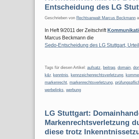
Entscheidung des LG Stut
Geschrieben von
Rechtsanwalt Marcus Beckmann
In Heft 9/2011 der Zeitschrift
Kommunikati
Marcus Beckmann die
Sedo-Entscheidung des LG Stuttgart, Urtei
Tags für diesen Artikel:
aufsatz
,
beitrag
,
domain
,
dom
k&r
,
kenntnis
,
kennzeichenrechtsverletzung
,
kommen
markenrecht
,
markenrechtsverletzung
,
prüfungspflic
werbelinks
,
werbung
LG Stuttgart: Domainhande
Markenrechtsverletzung d
diese trotz Inkenntnissetz