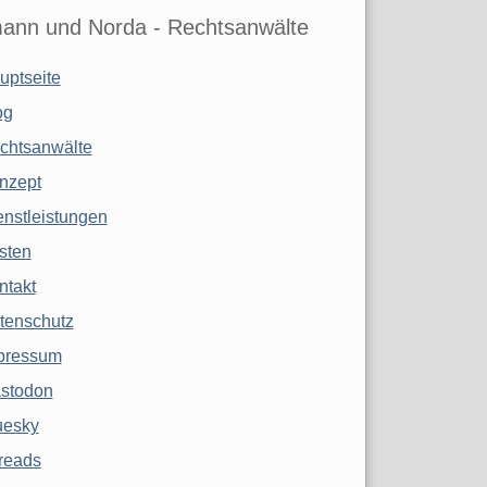
ann und Norda - Rechtsanwälte
uptseite
og
chtsanwälte
nzept
enstleistungen
sten
ntakt
tenschutz
pressum
stodon
uesky
reads