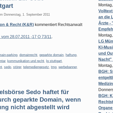
tgart
Montag,
Volltex
am
Donnerstag, 1. September 2011
an die L
Ärzte 
on & Recht (K&R)
kommentiert Rechtsanwalt
Empfeh
Montag,
l vom 28.07.2011 -17 O 73/11
.
LG Münc
KI-Mus
und Out
ain-parking
,
domainrecht
,
geparkte domain
,
haftung
,
Nacht"
tar
,
kommunikation und recht
,
lg stuttgart
,
Montag,
ht
,
sedo
,
störer
,
telemediengesetz
,
tmg
,
werbebanner
,
BGH: St
entgelt
Medizi
Donners
lsbörse Sedo haftet für
BGH: K
urch geparkte Domain, wenn
Rechtst
ung nicht abgestellt wird
Organe 