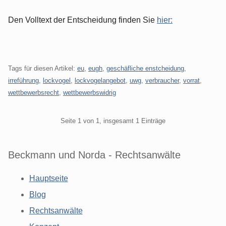
Den Volltext der Entscheidung finden Sie
hier:
Tags für diesen Artikel:
eu
,
eugh
,
geschäfliche enstcheidung
,
irreführung
,
lockvogel
,
lockvogelangebot
,
uwg
,
verbraucher
,
vorrat
,
wettbewerbsrecht
,
wettbewerbswidrig
Pagination
Seite 1 von 1, insgesamt 1 Einträge
Beckmann und Norda - Rechtsanwälte
Hauptseite
Blog
Rechtsanwälte