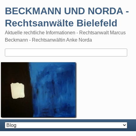
Skip
BECKMANN UND NORDA -
to
content
Rechtsanwälte Bielefeld
Aktuelle rechtliche Informationen - Rechtsanwalt Marcus
Beckmann - Rechtsanwältin Anke Norda