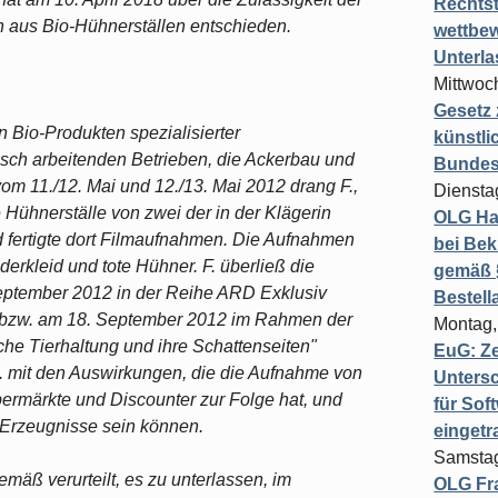
Rechts
 aus Bio-Hühnerställen entschieden.
wettbew
Unterl
Mittwoch
Gesetz
n Bio-Produkten spezialisierter
künstli
ch arbeitenden Betrieben, die Ackerbau und
Bundesg
om 11./12. Mai und 12./13. Mai 2012 drang F.,
Diensta
ie Hühnerställe von zwei der in der Klägerin
OLG Ha
fertigte dort Filmaufnahmen. Die Aufnahmen
bei Bek
erkleid und tote Hühner. F. überließ die
gemäß §
eptember 2012 in der Reihe ARD Exklusiv
Bestel
?" bzw. am 18. September 2012 im Rahmen der
Montag,
he Tierhaltung und ihre Schattenseiten"
EuG: Z
.a. mit den Auswirkungen, die die Aufnahme von
Untersc
ermärkte und Discounter zur Folge hat, und
für Sof
o-Erzeugnisse sein können.
einget
Samstag
mäß verurteilt, es zu unterlassen, im
OLG Fra