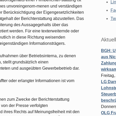
Li
eines unvoreingenom-menen und verständigen
Fa
ter Berücksichtigung der Eigengesetzlichkeiten
ehalt der Berichterstattung abzustellen. Das
Twi
weiterung des Aussagegehalts über das
tiert werden. Für eine texterweiternde oder
utlich in diese Richtung weisenden
Aktuel
igenständigen Informationsträgers.
BGH: U
aufnahmen über Betriebsinterna, zu denen
aus Nic
stellt grundsätzlich einen
Zahlun
chteten und ausgeübten Gewerbebetrieb dar.
wirksa
Freitag
ffter oder erlangter Informationen ist vom
LG Darm
Lohnste
Steuerb
onen zum Zwecke der Berichterstattung
beschr
von der Presse verfolgten
Donners
nd ihres Rechts auf Meinungsfreiheit mit den
OLG Fra