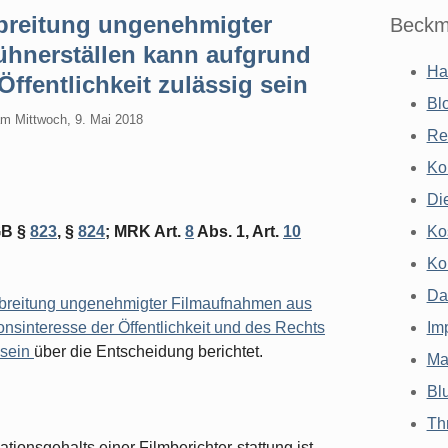
erbreitung ungenehmigter
Beckm
hnerställen kann aufgrund
Ha
Öffentlichkeit zulässig sein
Bl
am
Mittwoch, 9. Mai 2018
Re
Ko
Di
GB §
823
, §
824
; MRK Art.
8
Abs. 1, Art.
10
Ko
Ko
Da
breitung ungenehmigter Filmaufnahmen aus
nsinteresse der Öffentlichkeit und des Rechts
Im
 sein
über die Entscheidung berichtet.
Ma
Bl
Th
ationsgehalts einer Filmberichter-stattung ist