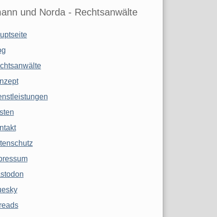
ann und Norda - Rechtsanwälte
uptseite
og
chtsanwälte
nzept
enstleistungen
sten
ntakt
tenschutz
pressum
stodon
uesky
reads