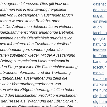
ezogenen Interessen. Dies gilt trotz des
datensc
fnahmen von F. rechtswidrig hergestellt
datensc
n dem von F. begangenen Hausfriedensbruch
dsgvo
fnahmen wurden keine Betriebs- oder
einstwe
art. Die Aufnahmen dokumentieren vielmehr
eugh
eugerzusammenschluss angehörige Betriebe;
faceboo
stände hat die Öffentlichkeit grundsätzlich
google
hmen informieren den Zuschauer zutreffend.
haftung
chenbehauptungen, sondern geben die
internet
ällen zutreffend wieder. Mit der Ausstrahlung
irreführ
 Beitrag zum geistigen Meinungskampf in
kartellr
nden Frage geleistet. Die Filmberichterstattung
löschun
erbraucherinformation und der Tierhaltung
marke
-Erzeugnissen auseinander und zeigt die
markenr
 vieler Verbraucher gegebenen, von
markenr
n wie der Klägerin herausgestellten hohen
meinung
s und den tatsächlichen Produktionsumständen
olg frank
e der Presse als "Wachhund der Öffentlichkeit",
olg ha
n und die Öffentlichkeit zu informieren. Die