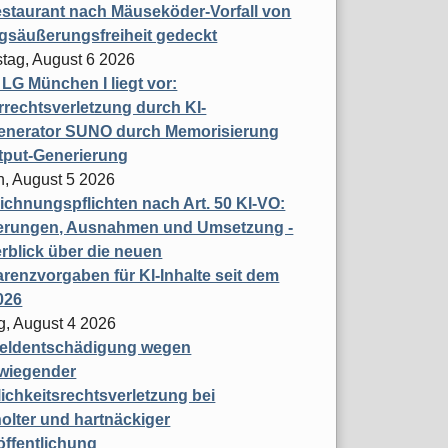
staurant nach Mäuseköder-Vorfall von
gsäußerungsfreiheit gedeckt
tag, August 6 2026
t LG München I liegt vor:
rechtsverletzung durch KI-
enerator SUNO durch Memorisierung
tput-Generierung
h, August 5 2026
chnungspflichten nach Art. 50 KI-VO:
erungen, Ausnahmen und Umsetzung -
rblick über die neuen
renzvorgaben für KI-Inhalte seit dem
026
g, August 4 2026
eldentschädigung wegen
wiegender
ichkeitsrechtsverletzung bei
olter und hartnäckiger
öffentlichung