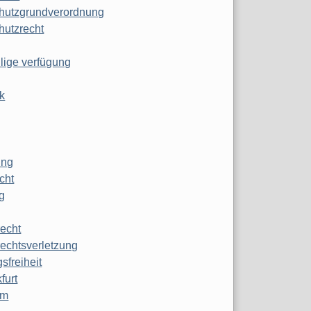
hutzgrundverordnung
hutzrecht
ilige verfügung
k
ung
echt
g
echt
echtsverletzung
sfreiheit
furt
mm