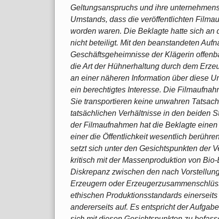
Geltungsanspruchs und ihre unternehmensb
Umstands, dass die veröffentlichten Filmau
worden waren. Die Beklagte hatte sich a
nicht beteiligt. Mit den beanstandeten Au
Geschäftsgeheimnisse der Klägerin offenb
die Art der Hühnerhaltung durch dem Erz
an einer näheren Information über diese Um
ein berechtigtes Interesse. Die Filmaufna
Sie transportieren keine unwahren Tatsa
tatsächlichen Verhältnisse in den beiden St
der Filmaufnahmen hat die Beklagte einen
einer die Öffentlichkeit wesentlich berühre
setzt sich unter den Gesichtspunkten der V
kritisch mit der Massenproduktion von Bio
Diskrepanz zwischen den nach Vorstellung
Erzeugern oder Erzeugerzusammenschlüsse
ethischen Produktionsstandards einerseit
andererseits auf. Es entspricht der Aufgab
sich mit diesen Gesichtspunkten zu befasse