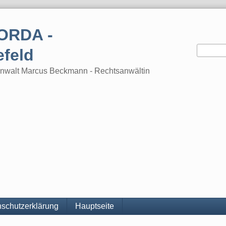
ORDA -
efeld
tsanwalt Marcus Beckmann - Rechtsanwältin
schutzerklärung
Hauptseite