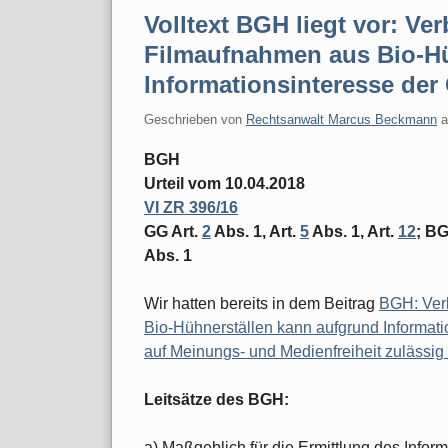
Volltext BGH liegt vor: V
Filmaufnahmen aus Bio-Hü
Informationsinteresse der 
Geschrieben von
Rechtsanwalt Marcus Beckmann
BGH
Urteil vom 10.04.2018
VI ZR 396/16
GG Art.
2
Abs. 1, Art.
5
Abs. 1, Art.
12
; B
Abs. 1
Wir hatten bereits in dem Beitrag
BGH: Ver
Bio-Hühnerställen kann aufgrund Informatio
auf Meinungs- und Medienfreiheit zulässig
Leitsätze des BGH:
a) Maßgeblich für die Ermittlung des Inform