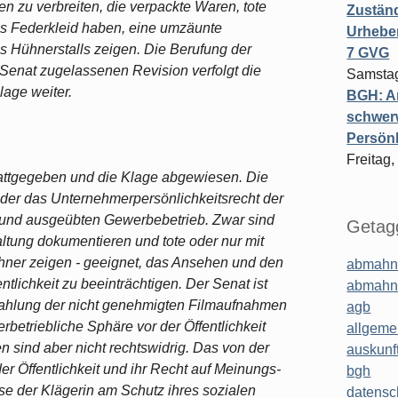
 zu verbreiten, die verpackte Waren, tote
Zuständ
es Federkleid haben, eine umzäunte
Urheber
s Hühnerstalls zeigen. Die Berufung der
7 GVG
 Senat zugelassenen Revision verfolgt die
Samstag
lage weiter.
BGH: A
schwer
Persönl
Freitag,
tattgegeben und die Klage abgewiesen. Die
eder das Unternehmerpersönlichkeitsrecht der
n und ausgeübten Gewerbebetrieb. Zwar sind
Getagg
ltung dokumentieren und tote oder nur mit
ner zeigen - geeignet, das Ansehen und den
abmahn
entlichkeit zu beeinträchtigen. Der Senat ist
abmahn
ahlung der nicht genehmigten Filmaufnahmen
agb
erbetriebliche Sphäre vor der Öffentlichkeit
allgeme
 sind aber nicht rechtswidrig. Das von der
auskunf
er Öffentlichkeit und ihr Recht auf Meinungs-
bgh
se der Klägerin am Schutz ihres sozialen
datensc