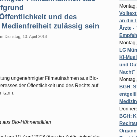
ufgrund
Montag,
Volltex
Öffentlichkeit und des
an die L
Medienfreiheit zulässig sein
Ärzte 
Empfeh
am
Dienstag, 10. April 2018
Montag,
LG Münc
KI-Mus
und Out
Nacht"
eitung ungenehmigter Filmaufnahmen aus Bio-
Montag,
eresses der Öffentlichkeit und des Rechts auf
BGH: St
n kann.
entgelt
Medizi
Donners
BGH: K
 aus Bio-Hühnerställen
Rechtst
Organe 
hat am 10. April 2018 über die Zulässigkeit der