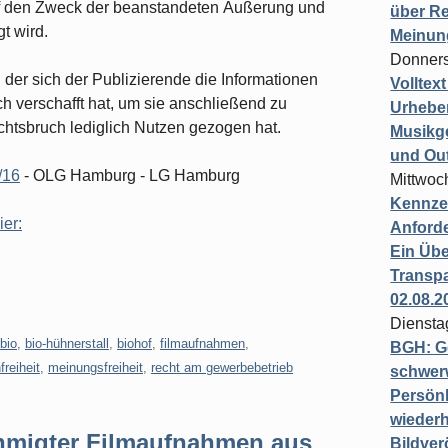
uf den Zweck der beanstandeten Äußerung und
über Re
t wird.
Meinun
Donners
 der sich der Publizierende die Informationen
Volltex
ch verschafft hat, um sie anschließend zu
Urheber
htsbruch lediglich Nutzen gezogen hat.
Musikg
und Ou
/16
- OLG Hamburg - LG Hamburg
Mittwoc
Kennzei
ier:
Anford
Ein Übe
Transpa
02.08.2
Diensta
bio
,
bio-hühnerstall
,
biohof
,
filmaufnahmen
,
BGH: G
reiheit
,
meinungsfreiheit
,
recht am gewerbebetrieb
schwer
Persönl
wiederh
hmigter Filmaufnahmen aus
Bildver