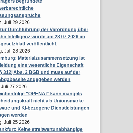
trägers begründete
erbsrechtliche
assungsansprüche
, Juli 29 2026
 zur Durchführung der Verordnung über
che Intelligenz wurde am 28.07.2026 im
esetzblatt veröffentlicht.
g, Juli 28 2026
mburg: Materialzusammensetzung ist
leidung eine wesentliche Eigenschaft
 312j Abs. 2 BGB und muss auf der
labgabeseite angegeben werden
 Juli 27 2026
eichenfolge "OPENAI" kann mangels
heidungskraft nicht als Unionsmarke
tware und KI-bezogene Dienstleistungen
ragen werden
, Juli 25 2026
nkfurt: Keine streitwertunabhängige