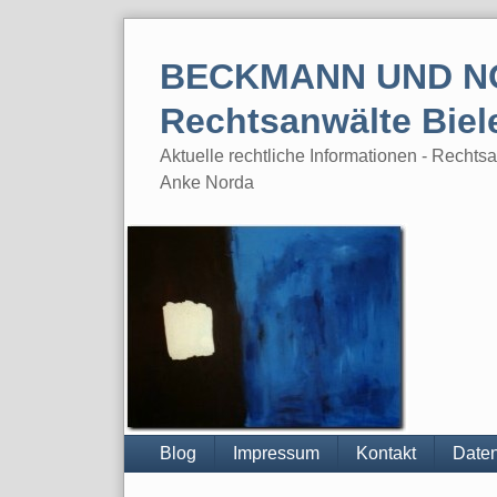
Skip
to
BECKMANN UND N
content
Rechtsanwälte Biel
Aktuelle rechtliche Informationen - Rech
Anke Norda
Blog
Impressum
Kontakt
Daten