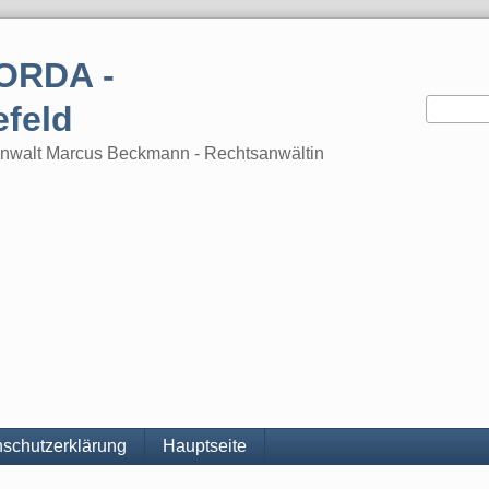
ORDA -
efeld
tsanwalt Marcus Beckmann - Rechtsanwältin
schutzerklärung
Hauptseite