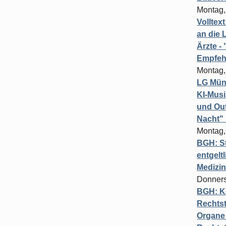
Montag,
Volltex
an die L
Ärzte 
Empfeh
Montag,
LG Münc
KI-Mus
und Out
Nacht"
Montag,
BGH: St
entgelt
Medizi
Donners
BGH: K
Rechtst
Organe 