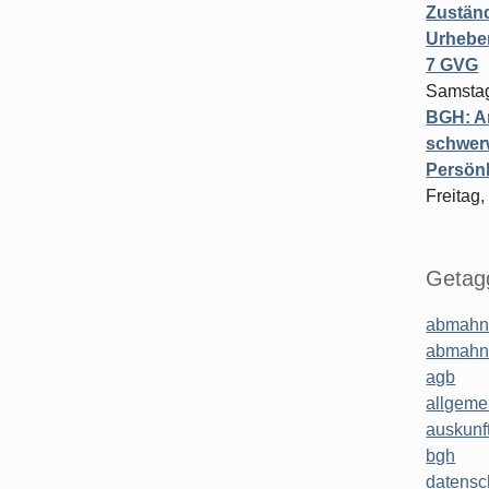
Zuständ
Urheber
7 GVG
Samstag
BGH: A
schwer
Persönl
Freitag,
Getagg
abmahn
abmahn
agb
allgeme
auskunf
bgh
datensc