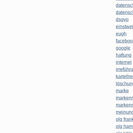
datensc
datensc
dsgvo
einstwe
eugh
faceboo
google
haftung
internet
irreführ
kartellr
löschun
marke
markenr
markenr
meinung
olg frank
olg ha