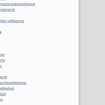
hutzgrundverordnung
hutzrecht
ilige verfügung
k
ung
echt
g
echt
echtsverletzung
sfreiheit
furt
mm