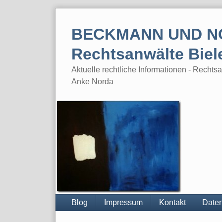
Skip
to
BECKMANN UND N
content
Rechtsanwälte Biel
Aktuelle rechtliche Informationen - Rech
Anke Norda
Blog
Impressum
Kontakt
Daten