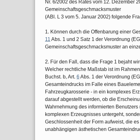
Nr. 6/2002 des Rates vom 12. Dezember 2
Gemeinschaftsgeschmacksmuster
(ABl. L 3 vom 5. Januar 2002) folgende Fr
1. Können durch die Offenbarung einer Ge
11
Abs. 1 und 2 Satz 1 der Verordnung (EG)
Gemeinschaftsgeschmacksmuster an einzel
2. Für den Fall, dass die Frage 1 bejaht wir
Welcher rechtliche Maßstab ist im Rahmen 
Buchst. b, Art.
6
Abs. 1 der Verordnung (EG)
Gesamteindrucks im Falle eines Bauelement
Fahrzeugkarosserie - in ein komplexes Erz
darauf abgestellt werden, ob die Erschein
Wahrnehmung des informierten Benutzers n
komplexen Erzeugnisses untergeht, sonder
Geschlossenheit der Form aufweist, die es
unabhängigen ästhetischen Gesamteindruc