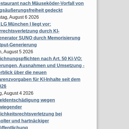
staurant nach Mäuseköder-Vorfall von
gsäußerungsfreiheit gedeckt
tag, August 6 2026
t LG München I liegt vor:
rechtsverletzung durch KI-
enerator SUNO durch Memorisierung
tput-Generierung
h, August 5 2026
chnungspflichten nach Art. 50 KI-VO:
erungen, Ausnahmen und Umsetzung -
rblick über die neuen
renzvorgaben für KI-Inhalte seit dem
026
g, August 4 2026
eldentschädigung wegen
wiegender
ichkeitsrechtsverletzung bei
olter und hartnäckiger
öffentlichung