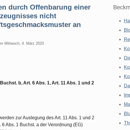
n durch Offenbarung einer
Beckm
zeugnisses nicht
Ha
ftsgeschmacksmuster an
Bl
n
Re
am
Mittwoch, 4. März 2020
Ko
Di
Ko
Ko
uchst. b, Art. 6 Abs. 1, Art. 11 Abs. 1 und 2
Da
Im
Ma
Bl
erden zur Auslegung des Art. 11 Abs. 1 und 2
Th
rt. 6 Abs. 1 Buchst. a der Verordnung (EG)