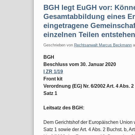
BGH legt EuGH vor: Könne
Gesamtabbildung eines Er
eingetragene Gemeinscha
einzelnen Teilen entstehe
Geschrieben von
Rechtsanwalt Marcus Beckmann
BGH
Beschluss vom 30. Januar 2020
I ZR 1/19
Front kit
Verordnung (EG) Nr. 6/2002 Art. 4 Abs. 2 B
Satz 1
Leitsatz des BGH:
Dem Gerichtshof der Europäischen Union w
Satz 1 sowie der Art. 4 Abs. 2 Buchst. b, A