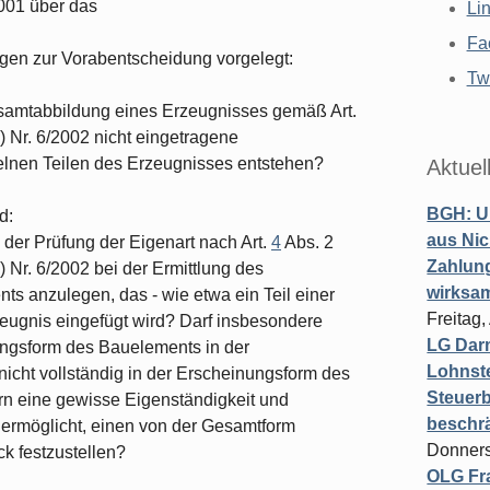
001 über das
Li
Fa
agen zur Vorabentscheidung vorgelegt:
Twi
samtabbildung eines Erzeugnisses gemäß Art.
 Nr. 6/2002 nicht eingetragene
nen Teilen des Erzeugnisses entstehen?
Aktuel
BGH: U
d:
aus Nic
der Prüfung der Eigenart nach Art.
4
Abs. 2
Zahlun
 Nr. 6/2002 bei der Ermittlung des
wirksa
s anzulegen, das - wie etwa ein Teil einer
Freitag
eugnis eingefügt wird? Darf insbesondere
LG Darm
ungsform des Bauelements in der
Lohnste
icht vollständig in der Erscheinungsform des
Steuerb
n eine gewisse Eigenständigkeit und
beschr
 ermöglicht, einen von der Gesamtform
Donners
k festzustellen?
OLG Fra