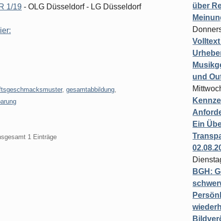
über Re
ZR 1/19
- OLG Düsseldorf - LG Düsseldorf
Meinun
Donners
ier:
Volltex
Urheber
Musikg
und Ou
Mittwoc
ftsgeschmacksmuster
,
gesamtabbildung
,
Kennzei
barung
Anford
Ein Übe
Transpa
insgesamt 1 Einträge
02.08.2
Diensta
BGH: G
schwer
Persönl
wiederh
Bildver