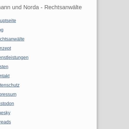
ann und Norda - Rechtsanwälte
uptseite
og
chtsanwälte
nzept
enstleistungen
sten
ntakt
tenschutz
pressum
stodon
uesky
reads