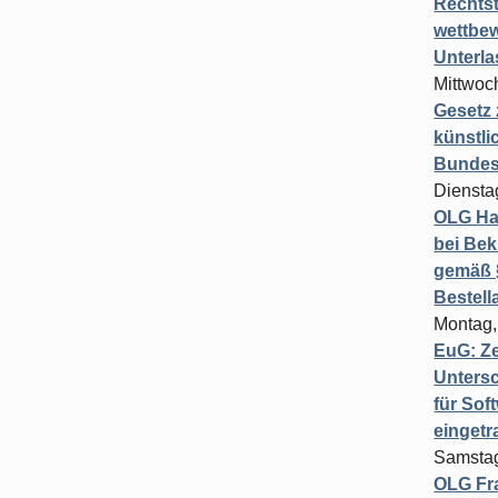
Rechts
wettbew
Unterl
Mittwoch
Gesetz
künstli
Bundesg
Diensta
OLG Ha
bei Bek
gemäß §
Bestel
Montag,
EuG: Z
Untersc
für Sof
einget
Samstag
OLG Fra