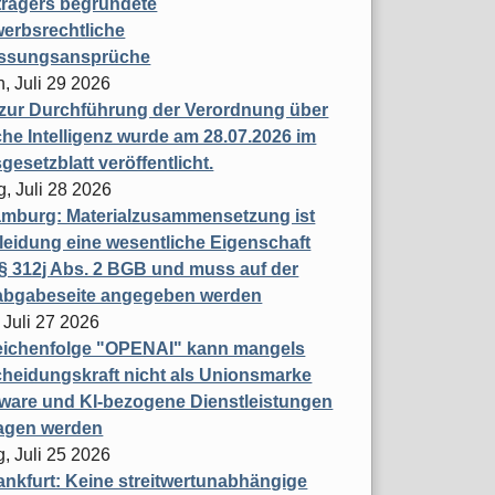
trägers begründete
erbsrechtliche
assungsansprüche
, Juli 29 2026
 zur Durchführung der Verordnung über
che Intelligenz wurde am 28.07.2026 im
esetzblatt veröffentlicht.
g, Juli 28 2026
mburg: Materialzusammensetzung ist
leidung eine wesentliche Eigenschaft
 312j Abs. 2 BGB und muss auf der
labgabeseite angegeben werden
 Juli 27 2026
eichenfolge "OPENAI" kann mangels
heidungskraft nicht als Unionsmarke
tware und KI-bezogene Dienstleistungen
ragen werden
, Juli 25 2026
nkfurt: Keine streitwertunabhängige