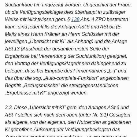
Suchanfrage hin angezeigt wurden. Ungeachtet der Frage,
ob die Verfügungsbeklagte dies überhaupt in zulässiger
Weise mit Nichtwissen gem. §
138
Abs. 4 ZPO bestreiten
kann, sind jedenfalls die Anlagen ASt 5 und ASt 5a (E-
Mails eines Herrn Krämer an Herrn Schüssler mit der
jeweiligen „Übersicht mit KI" als Anhang) und die Anlage
ASt 13 (Ausdruck der gesamten ersten Seite der
Ergebnisse bei Verwendung der Suchfunktion) geeignet,
den Vortrag der Verfügungsklägerinnen dahingehend zu
belegen, dass bei Eingabe des Firmennamens „[...]" und
des über die sog. „Auto-complete-Funktion" angebotenen
Begriffs „Betrugsmasche" die streitgegenständlichen
„Ergebnisse mit KI" angezeigt werden.
3.3. Diese „Übersicht mit KI" gem. den Anlagen ASt 6 und
ASt 7 stellen sich nach dem oben (unter Nr. 3.1) Gesagten
als eigene, von der eigenen, den Nutzenden angebotenen
KI getroffene Äußerung der Verfügungsbeklagten dar.
Zum einen werden gerade nicht nur – in wie auch immer