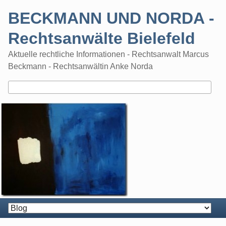
Skip
BECKMANN UND NORDA -
to
content
Rechtsanwälte Bielefeld
Aktuelle rechtliche Informationen - Rechtsanwalt Marcus
Beckmann - Rechtsanwältin Anke Norda