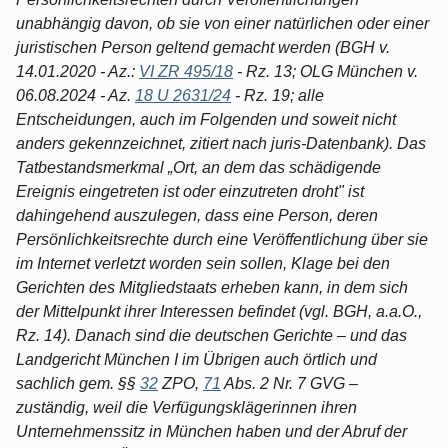
unabhängig davon, ob sie von einer natürlichen oder einer
juristischen Person geltend gemacht werden (BGH v.
14.01.2020 - Az.:
VI ZR 495/18
- Rz. 13; OLG München v.
06.08.2024 - Az.
18 U 2631/24
- Rz. 19; alle
Entscheidungen, auch im Folgenden und soweit nicht
anders gekennzeichnet, zitiert nach juris-Datenbank). Das
Tatbestandsmerkmal „Ort, an dem das schädigende
Ereignis eingetreten ist oder einzutreten droht" ist
dahingehend auszulegen, dass eine Person, deren
Persönlichkeitsrechte durch eine Veröffentlichung über sie
im Internet verletzt worden sein sollen, Klage bei den
Gerichten des Mitgliedstaats erheben kann, in dem sich
der Mittelpunkt ihrer Interessen befindet (vgl. BGH, a.a.O.,
Rz. 14). Danach sind die deutschen Gerichte – und das
Landgericht München I im Übrigen auch örtlich und
sachlich gem. §§
32
ZPO,
71
Abs. 2 Nr. 7 GVG –
zuständig, weil die Verfügungsklägerinnen ihren
Unternehmenssitz in München haben und der Abruf der