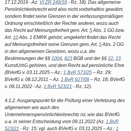
17.12.2019 - Az.
VI ZR 249/18
- Rz. 18). Das allgemeine
Persönlichkeitsrecht wird also nicht vorbehaltlos gewährt,
sondern findet seine Grenzen in der verfassungsmäßigen
Ordnung einschließlich der Rechte anderer, wozu auch
das Recht auf Meinungsfreiheit gem. Art.
5
Abs. 1 GG bzw.
Art.
10
Abs. 1 EMRK gehört; umgekehrt findet das Recht
auf Meinungsfreiheit seine Grenzen gem. Art.
5
Abs. 2 GG
in den allgemeinen Gesetzen, wozu u.a. die
Bestimmungen der §§
1004
,
823
BGB und der §§
22
,
23
KunstUrhG gehören, und dem Recht auf persönliche Ehre
(BVerfG v. 03.11.2025 – Az.:
1 BvR 573/25
– Rz. 29;
BVerfG v. 08.12.2011 – Az.
1 BvR 927/08
– Rz. 18; BVerfG
v. 09.11.2022 - Az.
1 BvR 523/21
- Rz. 12).
4.1.2. Ausgangspunkt für die Prüfung einer Verletzung des
allgemeinen wie auch des
Unternehmenspersönlichkeitsrechts ist, wie das BVerfG
u.a. in seiner Entscheidung vom 09.11.2022 (Az.
1 BvR
523/21
- Rz. 15; vgl. auch BVerfG v. 03.11.2025 – Az.:
1