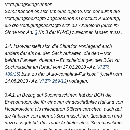
Verfügungsklägerinnen.
Somit handelt es sich um eine eigene, von der durch die
Verfügungsbeklagte angebotenen KI erstellte Äußerung,
die die Verfügungsbeklagte sich als Anbieterin (auch im
Sinne von Art.
3
Nr. 3 der KI-VO) zurechnen lassen muss.
3.4. Insoweit stellt sich die Situation vorliegend auch
anders dar als bei den Sachverhalten, die den – von
beiden Parteien zitierten – Entscheidungen des BGH zu
Suchmaschinen (Urteil vom 27.02.2018 - Az.
VI ZR
489/16
) bzw. zu der „Auto-complete-Funktion" (Urteil vom
14.05.2013 - Az.
VI ZR 269/12
) vorlagen.
3.4.1. In Bezug auf Suchmaschinen hat der BGH die
Erwägungen, die für eine nur eingeschränkte Haftung von
Hostprovidern als mittelbaren Störern sprächen, auch auf
die Anbieter von Internet-Suchmaschinen übertragen und
dazu ausgeführt, dass vom Anbieter einer Suchmaschine
vernünftigerweise nicht erwartet werden könne, dass er