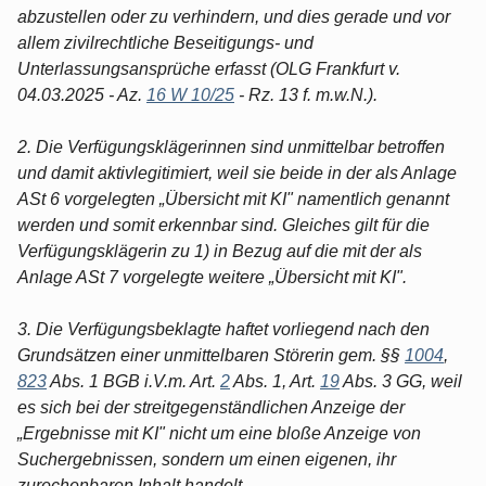
abzustellen oder zu verhindern, und dies gerade und vor
allem zivilrechtliche Beseitigungs- und
Unterlassungsansprüche erfasst (OLG Frankfurt v.
04.03.2025 - Az.
16 W 10/25
- Rz. 13 f. m.w.N.).
2. Die Verfügungsklägerinnen sind unmittelbar betroffen
und damit aktivlegitimiert, weil sie beide in der als Anlage
ASt 6 vorgelegten „Übersicht mit KI" namentlich genannt
werden und somit erkennbar sind. Gleiches gilt für die
Verfügungsklägerin zu 1) in Bezug auf die mit der als
Anlage ASt 7 vorgelegte weitere „Übersicht mit KI".
3. Die Verfügungsbeklagte haftet vorliegend nach den
Grundsätzen einer unmittelbaren Störerin gem. §§
1004
,
823
Abs. 1 BGB i.V.m. Art.
2
Abs. 1, Art.
19
Abs. 3 GG, weil
es sich bei der streitgegenständlichen Anzeige der
„Ergebnisse mit KI" nicht um eine bloße Anzeige von
Suchergebnissen, sondern um einen eigenen, ihr
zurechenbaren Inhalt handelt.