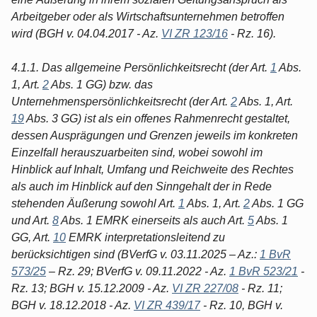
Arbeitgeber oder als Wirtschaftsunternehmen betroffen
wird (BGH v. 04.04.2017 - Az.
VI ZR 123/16
- Rz. 16).
4.1.1. Das allgemeine Persönlichkeitsrecht (der Art.
1
Abs.
1, Art.
2
Abs. 1 GG) bzw. das
Unternehmenspersönlichkeitsrecht (der Art.
2
Abs. 1, Art.
19
Abs. 3 GG) ist als ein offenes Rahmenrecht gestaltet,
dessen Ausprägungen und Grenzen jeweils im konkreten
Einzelfall herauszuarbeiten sind, wobei sowohl im
Hinblick auf Inhalt, Umfang und Reichweite des Rechtes
als auch im Hinblick auf den Sinngehalt der in Rede
stehenden Äußerung sowohl Art.
1
Abs. 1, Art.
2
Abs. 1 GG
und Art.
8
Abs. 1 EMRK einerseits als auch Art.
5
Abs. 1
GG, Art.
10
EMRK interpretationsleitend zu
berücksichtigen sind (BVerfG v. 03.11.2025 – Az.:
1 BvR
573/25
– Rz. 29; BVerfG v. 09.11.2022 - Az.
1 BvR 523/21
-
Rz. 13; BGH v. 15.12.2009 - Az.
VI ZR 227/08
- Rz. 11;
BGH v. 18.12.2018 - Az.
VI ZR 439/17
- Rz. 10, BGH v.