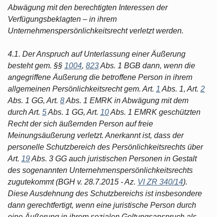
Abwägung mit den berechtigten Interessen der
Verfügungsbeklagten – in ihrem
Unternehmenspersönlichkeitsrecht verletzt werden.
4.1. Der Anspruch auf Unterlassung einer Äußerung
besteht gem. §§
1004
,
823
Abs. 1 BGB dann, wenn die
angegriffene Äußerung die betroffene Person in ihrem
allgemeinen Persönlichkeitsrecht gem. Art.
1
Abs. 1, Art.
2
Abs. 1 GG, Art.
8
Abs. 1 EMRK in Abwägung mit dem
durch Art.
5
Abs. 1 GG, Art.
10
Abs. 1 EMRK geschützten
Recht der sich äußernden Person auf freie
Meinungsäußerung verletzt. Anerkannt ist, dass der
personelle Schutzbereich des Persönlichkeitsrechts über
Art.
19
Abs. 3 GG auch juristischen Personen in Gestalt
des sogenannten Unternehmenspersönlichkeitsrechts
zugutekommt (BGH v. 28.7.2015 - Az.
VI ZR 340/14
).
Diese Ausdehnung des Schutzbereichs ist insbesondere
dann gerechtfertigt, wenn eine juristische Person durch
eine Äußerung in ihrem sozialen Geltungsanspruch als