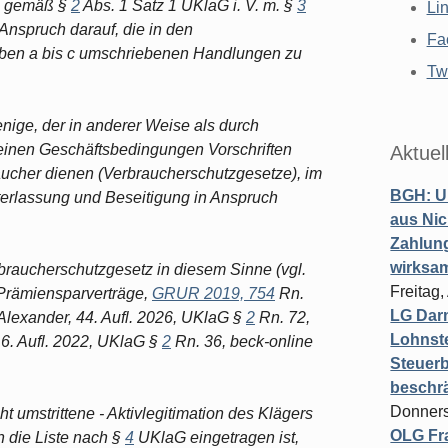
en gemäß §
2
Abs. 1 Satz 1 UKlaG i. V. m. §
3
Li
Anspruch darauf, die in den
Fa
aben a bis c umschriebenen Handlungen zu
Twi
nige, der in anderer Weise als durch
inen Geschäftsbedingungen Vorschriften
Aktuel
aucher dienen (Verbraucherschutzgesetze), im
BGH: U
terlassung und Beseitigung in Anspruch
aus Nic
Zahlun
wirksa
raucherschutzgesetz in diesem Sinne (vgl.
Freitag
Prämiensparverträge,
GRUR 2019, 754
Rn.
LG Darm
Alexander, 44. Aufl. 2026, UKlaG §
2
Rn. 72,
Lohnste
6. Aufl. 2022, UKlaG §
2
Rn. 36, beck-online
Steuerb
beschr
Donners
t umstrittene - Aktivlegitimation des Klägers
OLG Fra
in die Liste nach §
4
UKlaG eingetragen ist,