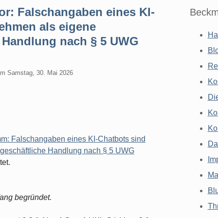
or: Falschangaben eines KI-
Beckm
ehmen als eigene
Ha
he Handlung nach § 5 UWG
Bl
Re
am
Samstag, 30. Mai 2026
Ko
Di
Ko
Ko
: Falschangaben eines KI-Chatbots sind
Da
 geschäftliche Handlung nach § 5 UWG
Im
et.
Ma
Bl
fang begründet.
Th