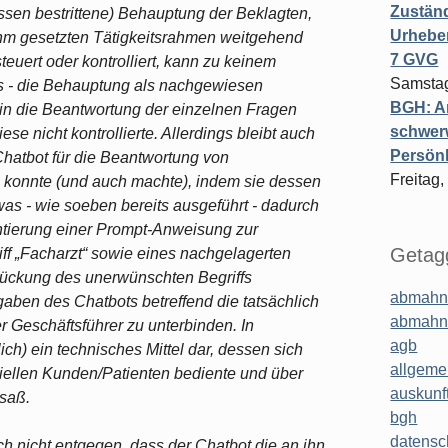
Zuständ
ssen bestrittene) Behauptung der Beklagten,
Urheber
ihm gesetzten Tätigkeitsrahmen weitgehend
7 GVG
euert oder kontrolliert, kann zu keinem
Samstag
s - die Behauptung als nachgewiesen
BGH: A
ht in die Beantwortung der einzelnen Fragen
schwer
e nicht kontrollierte. Allerdings bleibt auch
Persönl
Chatbot für die Beantwortung von
Freitag,
 konnte (und auch machte), indem sie dessen
was - wie soeben bereits ausgeführt - dadurch
entierung einer Prompt-Anweisung zur
Getagg
iff „Facharzt“ sowie eines nachgelagerten
rückung des unerwünschten Begriffs
abmahn
gaben des Chatbots betreffend die tatsächlich
abmahn
r Geschäftsführer zu unterbinden. In
agb
ich) ein technisches Mittel dar, dessen sich
allgeme
iellen Kunden/Patienten bediente und über
auskunf
saß.
bgh
datensc
 nicht entgegen, dass der Chatbot die an ihn