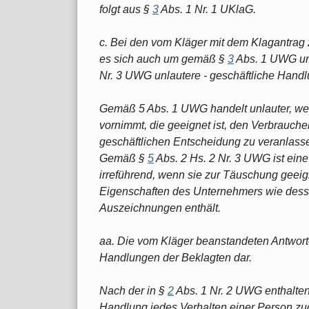
folgt aus §
3
Abs. 1 Nr. 1 UKlaG.
c. Bei den vom Kläger mit dem Klagantrag 
es sich auch um gemäß §
3
Abs. 1 UWG unz
Nr. 3 UWG unlautere - geschäftliche Hand
Gemäß 5 Abs. 1 UWG handelt unlauter, wer
vornimmt, die geeignet ist, den Verbrauche
geschäftlichen Entscheidung zu veranlassen,
Gemäß §
5
Abs. 2 Hs. 2 Nr. 3 UWG ist ein
irreführend, wenn sie zur Täuschung geei
Eigenschaften des Unternehmers wie dess
Auszeichnungen enthält.
aa. Die vom Kläger beanstandeten Antworte
Handlungen der Beklagten dar.
Nach der in §
2
Abs. 1 Nr. 2 UWG enthaltene
Handlung jedes Verhalten einer Person zu