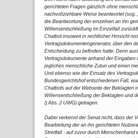
gerichteten Fragen gänzlich ohne menschl
nachvollziehbare Weise beantwortet (sog. 
die Beantwortung der einzelnen an ihn ger
Willensentschließung im Einzelfall zurückf
Chatbot insoweit in rechtlicher Hinsicht ni
Vertragsdokumentengenerator, über den der
Entscheidung zu befinden hatte. Denn auch
Vertragsdokumente anhand der Eingaben d
jegliches menschliche Zutun und einen men
Und ebenso wie der Einsatz des Vertrags
Bundesgerichtshof entschiedenen Fall, war
Chatbots auf der Webseite der Beklagten i
Willensentschließung der Beklagten und des 
8
Abs. 2 UWG) getragen.
Dabei verkennt der Senat nicht, dass der 
Bearbeitung der an ihn gerichteten Nutzera
Streitfall - auf zuvor durch Menschenhand e