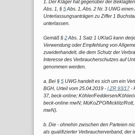
1. Der Kläger hat gegenüber der Beklagt
Abs. 1, §
5
Abs. 1, Abs. 2 Nr. 3 UWG einen 
Unterlassungsanträgen zu Ziffer 1 Buchst
unterlassen.
Gemäß §
2
Abs. 1 Satz 1 UKlaG kann derje
Verwendung oder Empfehlung von Allgeme
zuwiderhandelt, die dem Schutz der Verbr
Interesse des Verbraucherschutzes auf Un
genommen werden.
a. Bei §
5
UWG handelt es sich um ein Verb
BGH, Urteil vom 25.04.2019 -
I ZR 93/17
- 
37, beck-online; Köhler/Feddersen/Köhler/
beck-online mwN; MüKoZPO/Micklitz/Rott, 
mwN).
b. Die - ohnehin zwischen den Parteien nich
als qualifizierter Verbraucherverband, der 