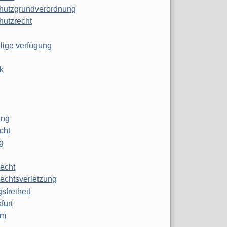
hutzgrundverordnung
hutzrecht
ilige verfügung
k
ung
echt
g
echt
echtsverletzung
sfreiheit
furt
mm