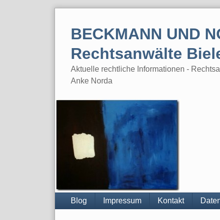
Skip
to
BECKMANN UND N
content
Rechtsanwälte Biel
Aktuelle rechtliche Informationen - Rech
Anke Norda
Blog
Impressum
Kontakt
Daten