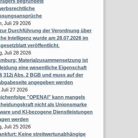
trägers begründete
erbsrechtliche
assungsansprüche
, Juli 29 2026
 zur Durchführung der Verordnung über
che Intelligenz wurde am 28.07.2026 im
esetzblatt veröffentlicht.
g, Juli 28 2026
mburg: Materialzusammensetzung ist
leidung eine wesentliche Eigenschaft
 312j Abs. 2 BGB und muss auf der
labgabeseite angegeben werden
 Juli 27 2026
eichenfolge "OPENAI" kann mangels
heidungskraft nicht als Unionsmarke
tware und KI-bezogene Dienstleistungen
ragen werden
, Juli 25 2026
nkfurt: Keine streitwertunabhängige