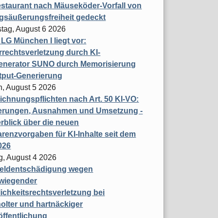
staurant nach Mäuseköder-Vorfall von
gsäußerungsfreiheit gedeckt
tag, August 6 2026
t LG München I liegt vor:
rechtsverletzung durch KI-
enerator SUNO durch Memorisierung
tput-Generierung
h, August 5 2026
chnungspflichten nach Art. 50 KI-VO:
erungen, Ausnahmen und Umsetzung -
rblick über die neuen
renzvorgaben für KI-Inhalte seit dem
026
g, August 4 2026
eldentschädigung wegen
wiegender
ichkeitsrechtsverletzung bei
olter und hartnäckiger
öffentlichung