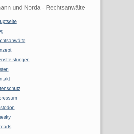
ann und Norda - Rechtsanwälte
uptseite
og
chtsanwälte
nzept
enstleistungen
sten
ntakt
tenschutz
pressum
stodon
uesky
reads