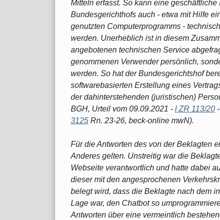
Mitteln erfasst. So kann eine geschäftlic
Bundesgerichthofs auch - etwa mit Hilfe e
genutzten Computerprogramms - technisch
werden. Unerheblich ist in diesem Zusam
angebotenen technischen Service abgefrag
genommenen Verwender persönlich, sondern
werden. So hat der Bundesgerichtshof berei
softwarebasierten Erstellung eines Vertr
der dahinterstehenden (juristischen) Pers
BGH, Urteil vom 09.09.2021 -
I ZR 113/20
-
3125
Rn. 23-26, beck-online mwN).
Für die Antworten des von der Beklagten e
Anderes gelten. Unstreitig war die Beklagte
Webseite verantwortlich und hatte dabei a
dieser mit den angesprochenen Verkehrskre
belegt wird, dass die Beklagte nach dem i
Lage war, den Chatbot so umprogrammieren
Antworten über eine vermeintlich bestehend