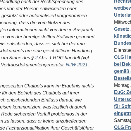
Rechts
he Handlung nach der Rechtsprechung des
wettbew
ines von der Person entwickelten oder
Unterl
 gestützt oder automatisiert vorgenommen
Mittwoch
menhang, dass die vom Nutzer des
Gesetz
ten Informationen nicht von dem in Anspruch
künstli
 von der bereitgestellten Software generiert
Bundesg
ts entschieden, dass es sich bei der rein
Diensta
agsdokuments um eine geschäftliche Handlung
OLG Ha
on im Sinne des §
2
Abs. 1 RDG handelt (vgl.
bei Bek
 Vertragsdokumentengenerator,
NJW 2021,
gemäß §
Bestel
Montag,
ingesetzten Chatbots kann im Ergebnis nichts
EuG: Z
 für den Betrieb des Chatbots auf ihrer
Untersc
uch entscheidenden Einfluss darauf, wie
für Sof
isen kommuniziert, was letztlich dadurch
einget
n Rede stehenden Vorfall problemlos in der
Samstag
 zu lassen, dass er keine unzutreffenden
OLG Fra
e Facharztqualifikation ihrer Geschäftsführer