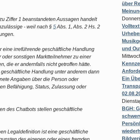
über Re
Meinun
Donners
zu Ziffer 1 beanstandeten Aussagen handelt
Volltex
ulässige - weil nach §
5
Abs. 1, Abs. 2 Hs. 2
Urheber
lungen.
Musikg
und Ou
 eine irreführende geschäftliche Handlung
Mittwoc
r oder sonstigen Marktteilnehmer zu einer
Kennzei
 die er andernfalls nicht getroffen hätte.
Anford
e geschäftliche Handlung unter anderem dann
Ein Übe
gnete Angaben über die Person oder
Transpa
en Befähigung, Status, Zulassung oder
02.08.2
Diensta
BGH: G
n des Chatbots stellen geschäftliche
schwer
Persönl
wiederh
n Legaldefinition ist eine geschäftliche
Bildver
gunsten des eigenen oder eines fremden