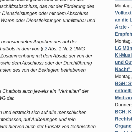
Montag,
schäftsabschluss, das mit der Förderung des
Volltex
 Dienstleistungen oder mit dem Abschluss
an die L
 Waren oder Dienstleistungen unmittelbar und
Ärzte 
Empfeh
Montag,
r beanstandeten Angaben des auf der
LG Münc
hatbots in dem von §
2
Abs. 1 Nr. 2 UWG
KI-Mus
en Zusammenhang mit dem Absatz der von der
und Out
sowie dem Abschluss oder der Durchführung
Nacht"
unsten des von der Beklagten betriebenen
Montag,
BGH: St
entgelt
 Chatbots auch jeweils ein “Verhalten” der
Medizi
WG dar.
Donners
BGH: K
en und erstreckt sich auf alle menschlichen
Rechtst
nterlassen, auf Äußerungen und rein
Organe 
ird hiervon auch der Einsatz von technischen