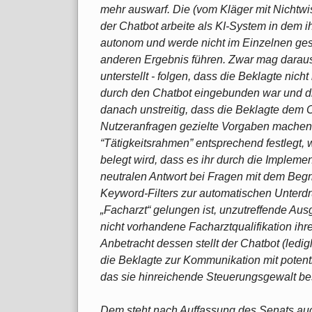
mehr auswarf. Die (vom Kläger mit Nichtwi
der Chatbot arbeite als KI-System in dem 
autonom und werde nicht im Einzelnen gest
anderen Ergebnis führen. Zwar mag darau
unterstellt - folgen, dass die Beklagte nic
durch den Chatbot eingebunden war und dies
danach unstreitig, dass die Beklagte dem 
Nutzeranfragen gezielte Vorgaben machen
“Tätigkeitsrahmen” entsprechend festlegt, 
belegt wird, dass es ihr durch die Implem
neutralen Antwort bei Fragen mit dem Begr
Keyword-Filters zur automatischen Unterd
„Facharzt“ gelungen ist, unzutreffende Aus
nicht vorhandene Facharztqualifikation ihre
Anbetracht dessen stellt der Chatbot (ledigl
die Beklagte zur Kommunikation mit potent
das sie hinreichende Steuerungsgewalt be
Dem steht nach Auffassung des Senats auch