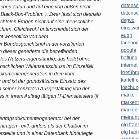
datensc
iches Zutun und auf eine von außen nicht
datensc
„Black-Box-Problem“). Zwar lässt sich deshalb
dsgvo
ichteten Fragen nicht auf eine menschliche
einstwe
ühren. Gleichwohl unterscheidet sich der
eugh
cht wesentlich von dem
faceboo
 Bundesgerichtshof in der vorzitierten
google
 dieser generierte die betreffenden
haftung
es Nutzers eigenständig, das heißt ohne
internet
schlichen Willensentschluss im Einzelfall.
irreführ
dokumentengenerators in dem vom
kartellr
 und ist der grundsätzliche Einsatz des
löschun
n seiner konkreten Ausgestaltung von der
marke
in ihrem Auftrag tätigen IT-Dienstleisters (§
markenr
markenr
meinung
Vertragsdokumentengenerator bei der
olg frank
nfragen - evtl. anders als der Chatbot im
olg ha
rstellte und in einer Datenbank hinterlegte