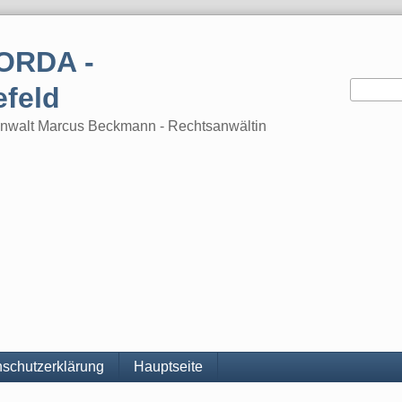
ORDA -
efeld
tsanwalt Marcus Beckmann - Rechtsanwältin
schutzerklärung
Hauptseite