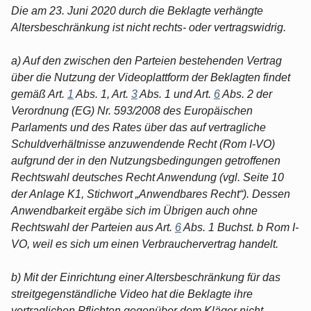
Die am 23. Juni 2020 durch die Beklagte verhängte
Altersbeschränkung ist nicht rechts- oder vertragswidrig.
a) Auf den zwischen den Parteien bestehenden Vertrag
über die Nutzung der Videoplattform der Beklagten findet
gemäß Art.
1
Abs. 1, Art.
3
Abs. 1 und Art.
6
Abs. 2 der
Verordnung (EG) Nr. 593/2008 des Europäischen
Parlaments und des Rates über das auf vertragliche
Schuldverhältnisse anzuwendende Recht (Rom I-VO)
aufgrund der in den Nutzungsbedingungen getroffenen
Rechtswahl deutsches Recht Anwendung (vgl. Seite 10
der Anlage K1, Stichwort „Anwendbares Recht“). Dessen
Anwendbarkeit ergäbe sich im Übrigen auch ohne
Rechtswahl der Parteien aus Art.
6
Abs. 1 Buchst. b Rom I-
VO, weil es sich um einen Verbrauchervertrag handelt.
b) Mit der Einrichtung einer Altersbeschränkung für das
streitgegenständliche Video hat die Beklagte ihre
vertraglichen Pflichten gegenüber dem Kläger nicht