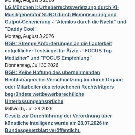
Montag, August 3 2026
LG München I: Urheberrechtsverletzung durch KI-
Musikgenerator SUNO durch Memorisierung und
Output-Generierung - "Atemlos durch die Nacht" und
"Daddy Cool"
Montag, August 3 2026
BGH: Strenge Anforderungen an die Lauterkeit
entgeltlicher Testsiegel für Ärzte - "FOCUS Top
Mediziner" und "FOCUS Empfehlung"
Donnerstag, Juli 30 2026
BGH: Keine Haftung des übernehmenden
Rechtsträgers bei Verschmelzung für durch Organe
oder Mitarbeiter des erloschenen Rechtsträgers
begründete wettbewerbsrechtliche
Unterlassungsansprüche
Mittwoch, Juli 29 2026
Gesetz zur Durchführung der Verordnung über
künstliche Intelligenz wurde am 28.07.2026 im
Bundesgesetzblatt veröffentlicht.