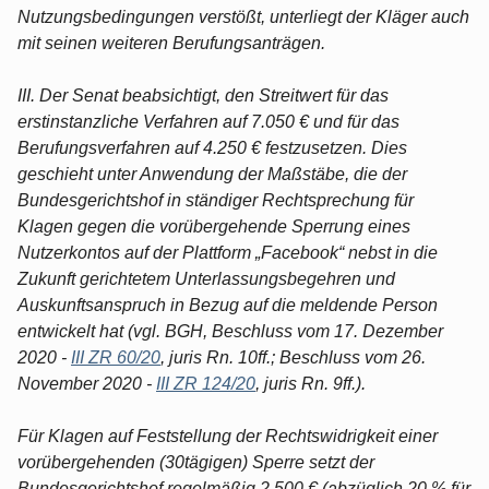
Nutzungsbedingungen verstößt, unterliegt der Kläger auch
mit seinen weiteren Berufungsanträgen.
III. Der Senat beabsichtigt, den Streitwert für das
erstinstanzliche Verfahren auf 7.050 € und für das
Berufungsverfahren auf 4.250 € festzusetzen. Dies
geschieht unter Anwendung der Maßstäbe, die der
Bundesgerichtshof in ständiger Rechtsprechung für
Klagen gegen die vorübergehende Sperrung eines
Nutzerkontos auf der Plattform „Facebook“ nebst in die
Zukunft gerichtetem Unterlassungsbegehren und
Auskunftsanspruch in Bezug auf die meldende Person
entwickelt hat (vgl. BGH, Beschluss vom 17. Dezember
2020 -
III ZR 60/20
, juris Rn. 10ff.; Beschluss vom 26.
November 2020 -
III ZR 124/20
, juris Rn. 9ff.).
Für Klagen auf Feststellung der Rechtswidrigkeit einer
vorübergehenden (30tägigen) Sperre setzt der
Bundesgerichtshof regelmäßig 2.500 € (abzüglich 20 % für