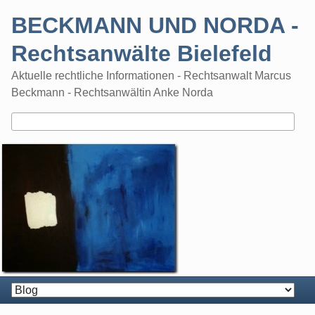
Skip
BECKMANN UND NORDA -
to
content
Rechtsanwälte Bielefeld
Aktuelle rechtliche Informationen - Rechtsanwalt Marcus
Beckmann - Rechtsanwältin Anke Norda