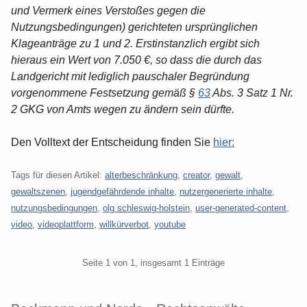
und Vermerk eines Verstoßes gegen die
Nutzungsbedingungen) gerichteten ursprünglichen
Klageanträge zu 1 und 2. Erstinstanzlich ergibt sich
hieraus ein Wert von 7.050 €, so dass die durch das
Landgericht mit lediglich pauschaler Begründung
vorgenommene Festsetzung gemäß §
63
Abs. 3 Satz 1 Nr.
2 GKG von Amts wegen zu ändern sein dürfte.
Den Volltext der Entscheidung finden Sie
hier:
Tags für diesen Artikel:
alterbeschränkung
,
creator
,
gewalt
,
gewaltszenen
,
jugendgefährdende inhalte
,
nutzergenerierte inhalte
,
nutzungsbedingungen
,
olg schleswig-holstein
,
user-generated-content
,
video
,
videoplattform
,
willkürverbot
,
youtube
Pagination
Seite 1 von 1, insgesamt 1 Einträge