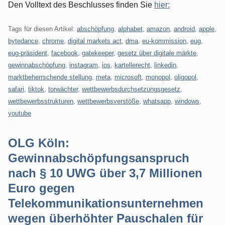
Den Volltext des Beschlusses finden Sie
hier:
Tags für diesen Artikel:
abschöpfung
,
alphabet
,
amazon
,
android
,
apple
,
bytedance
,
chrome
,
digital markets act
,
dma
,
eu-kommission
,
eug
,
eug-präsident
,
facebook
,
gatekeeper
,
gesetz über digitale märkte
,
gewinnabschöpfung
,
instagram
,
ios
,
kartellerecht
,
linkedin
,
marktbeherrschende stellung
,
meta
,
microsoft
,
monopol
,
oligopol
,
safari
,
tiktok
,
torwächter
,
wettbewerbsdurchsetzungsgesetz
,
wettbewerbsstrukturen
,
wettbewerbsverstöße
,
whatsapp
,
windows
,
youtube
OLG Köln:
Gewinnabschöpfungsanspruch
nach § 10 UWG über 3,7 Millionen
Euro gegen
Telekommunikationsunternehmen
wegen überhöhter Pauschalen für