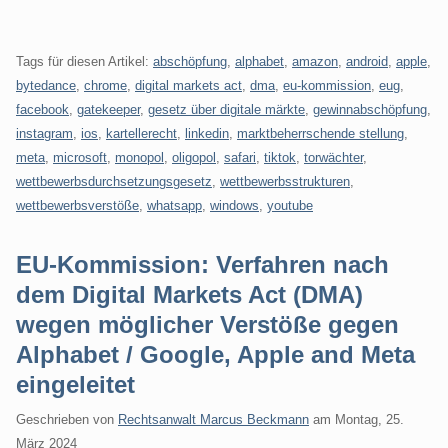
Tags für diesen Artikel:
abschöpfung
,
alphabet
,
amazon
,
android
,
apple
,
bytedance
,
chrome
,
digital markets act
,
dma
,
eu-kommission
,
eug
,
facebook
,
gatekeeper
,
gesetz über digitale märkte
,
gewinnabschöpfung
,
instagram
,
ios
,
kartellerecht
,
linkedin
,
marktbeherrschende stellung
,
meta
,
microsoft
,
monopol
,
oligopol
,
safari
,
tiktok
,
torwächter
,
wettbewerbsdurchsetzungsgesetz
,
wettbewerbsstrukturen
,
wettbewerbsverstöße
,
whatsapp
,
windows
,
youtube
EU-Kommission: Verfahren nach
dem Digital Markets Act (DMA)
wegen möglicher Verstöße gegen
Alphabet / Google, Apple and Meta
eingeleitet
Geschrieben von
Rechtsanwalt Marcus Beckmann
am
Montag, 25.
März 2024