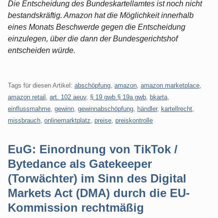
Die Entscheidung des Bundeskartellamtes ist noch nicht
bestandskräftig. Amazon hat die Möglichkeit innerhalb
eines Monats Beschwerde gegen die Entscheidung
einzulegen, über die dann der Bundesgerichtshof
entscheiden würde.
Tags für diesen Artikel:
abschöpfung
,
amazon
,
amazon marketplace
,
amazon retail
,
art. 102 aeuv
,
§ 19 gwb.§ 19a gwb
,
bkarta
,
einflussmahme
,
gewinn
,
gewinnabschöpfung
,
händler
,
kartellrecht
,
missbrauch
,
onlinemarktplatz
,
preise
,
preiskontrolle
EuG: Einordnung von TikTok /
Bytedance als Gatekeeper
(Torwächter) im Sinn des Digital
Markets Act (DMA) durch die EU-
Kommission rechtmäßig