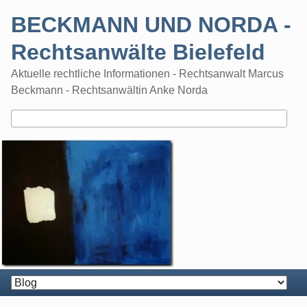
Skip
BECKMANN UND NORDA -
to
content
Rechtsanwälte Bielefeld
Aktuelle rechtliche Informationen - Rechtsanwalt Marcus
Beckmann - Rechtsanwältin Anke Norda