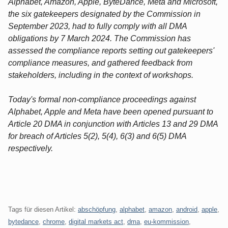
Alphabet, Amazon, Apple, ByteDance, Meta and Microsoft,
the six gatekeepers designated by the Commission in
September 2023, had to fully comply with all DMA
obligations by 7 March 2024. The Commission has
assessed the compliance reports setting out gatekeepers'
compliance measures, and gathered feedback from
stakeholders, including in the context of workshops.
Today's formal non-compliance proceedings against
Alphabet, Apple and Meta have been opened pursuant to
Article 20 DMA in conjunction with Articles 13 and 29 DMA
for breach of Articles 5(2), 5(4), 6(3) and 6(5) DMA
respectively.
Tags für diesen Artikel:
abschöpfung
,
alphabet
,
amazon
,
android
,
apple
,
bytedance
,
chrome
,
digital markets act
,
dma
,
eu-kommission
,