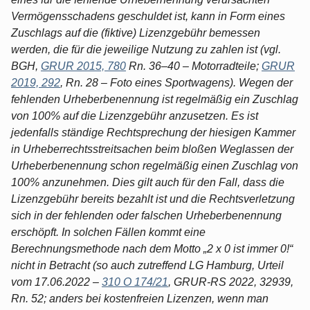
Vermögensschadens geschuldet ist, kann in Form eines
Zuschlags auf die (fiktive) Lizenzgebühr bemessen
werden, die für die jeweilige Nutzung zu zahlen ist (vgl.
BGH,
GRUR 2015, 780
Rn. 36–40 – Motorradteile;
GRUR
2019, 292
, Rn. 28 – Foto eines Sportwagens). Wegen der
fehlenden Urheberbenennung ist regelmäßig ein Zuschlag
von 100% auf die Lizenzgebühr anzusetzen. Es ist
jedenfalls ständige Rechtsprechung der hiesigen Kammer
in Urheberrechtsstreitsachen beim bloßen Weglassen der
Urheberbenennung schon regelmäßig einen Zuschlag von
100% anzunehmen. Dies gilt auch für den Fall, dass die
Lizenzgebühr bereits bezahlt ist und die Rechtsverletzung
sich in der fehlenden oder falschen Urheberbenennung
erschöpft. In solchen Fällen kommt eine
Berechnungsmethode nach dem Motto „2 x 0 ist immer 0!“
nicht in Betracht (so auch zutreffend LG Hamburg, Urteil
vom 17.06.2022 –
310 O 174/21
, GRUR-RS 2022, 32939,
Rn. 52; anders bei kostenfreien Lizenzen, wenn man