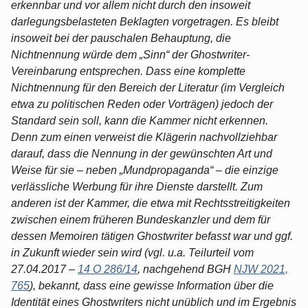
erkennbar und vor allem nicht durch den insoweit
darlegungsbelasteten Beklagten vorgetragen. Es bleibt
insoweit bei der pauschalen Behauptung, die
Nichtnennung würde dem „Sinn“ der Ghostwriter-
Vereinbarung entsprechen. Dass eine komplette
Nichtnennung für den Bereich der Literatur (im Vergleich
etwa zu politischen Reden oder Vorträgen) jedoch der
Standard sein soll, kann die Kammer nicht erkennen.
Denn zum einen verweist die Klägerin nachvollziehbar
darauf, dass die Nennung in der gewünschten Art und
Weise für sie – neben „Mundpropaganda“ – die einzige
verlässliche Werbung für ihre Dienste darstellt. Zum
anderen ist der Kammer, die etwa mit Rechtsstreitigkeiten
zwischen einem früheren Bundeskanzler und dem für
dessen Memoiren tätigen Ghostwriter befasst war und ggf.
in Zukunft wieder sein wird (vgl. u.a. Teilurteil vom
27.04.2017 –
14 O 286/14
, nachgehend BGH
NJW 2021,
765
), bekannt, dass eine gewisse Information über die
Identität eines Ghostwriters nicht unüblich und im Ergebnis