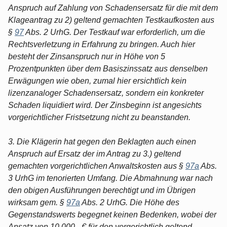
Anspruch auf Zahlung von Schadensersatz für die mit dem
Klageantrag zu 2) geltend gemachten Testkaufkosten aus
§
97
Abs. 2 UrhG. Der Testkauf war erforderlich, um die
Rechtsverletzung in Erfahrung zu bringen. Auch hier
besteht der Zinsanspruch nur in Höhe von 5
Prozentpunkten über dem Basiszinssatz aus denselben
Erwägungen wie oben, zumal hier ersichtlich kein
lizenzanaloger Schadensersatz, sondern ein konkreter
Schaden liquidiert wird. Der Zinsbeginn ist angesichts
vorgerichtlicher Fristsetzung nicht zu beanstanden.
3. Die Klägerin hat gegen den Beklagten auch einen
Anspruch auf Ersatz der im Antrag zu 3.) geltend
gemachten vorgerichtlichen Anwaltskosten aus §
97a
Abs.
3 UrhG im tenorierten Umfang. Die Abmahnung war nach
den obigen Ausführungen berechtigt und im Übrigen
wirksam gem. §
97a
Abs. 2 UrhG. Die Höhe des
Gegenstandswerts begegnet keinen Bedenken, wobei der
Ansatz von 10.000,- € für den vorgerichtlich geltend