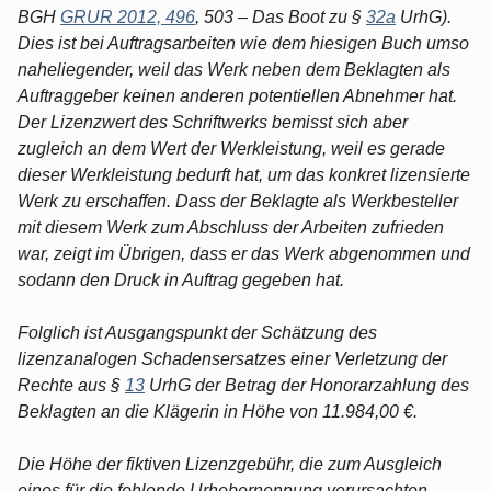
BGH
GRUR 2012, 496
, 503 – Das Boot zu §
32a
UrhG).
Dies ist bei Auftragsarbeiten wie dem hiesigen Buch umso
naheliegender, weil das Werk neben dem Beklagten als
Auftraggeber keinen anderen potentiellen Abnehmer hat.
Der Lizenzwert des Schriftwerks bemisst sich aber
zugleich an dem Wert der Werkleistung, weil es gerade
dieser Werkleistung bedurft hat, um das konkret lizensierte
Werk zu erschaffen. Dass der Beklagte als Werkbesteller
mit diesem Werk zum Abschluss der Arbeiten zufrieden
war, zeigt im Übrigen, dass er das Werk abgenommen und
sodann den Druck in Auftrag gegeben hat.
Folglich ist Ausgangspunkt der Schätzung des
lizenzanalogen Schadensersatzes einer Verletzung der
Rechte aus §
13
UrhG der Betrag der Honorarzahlung des
Beklagten an die Klägerin in Höhe von 11.984,00 €.
Die Höhe der fiktiven Lizenzgebühr, die zum Ausgleich
eines für die fehlende Urhebernennung verursachten