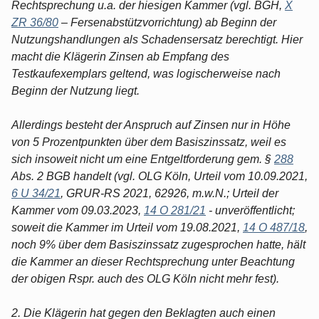
Rechtsprechung u.a. der hiesigen Kammer (vgl. BGH,
X
ZR 36/80
– Fersenabstützvorrichtung) ab Beginn der
Nutzungshandlungen als Schadensersatz berechtigt. Hier
macht die Klägerin Zinsen ab Empfang des
Testkaufexemplars geltend, was logischerweise nach
Beginn der Nutzung liegt.
Allerdings besteht der Anspruch auf Zinsen nur in Höhe
von 5 Prozentpunkten über dem Basiszinssatz, weil es
sich insoweit nicht um eine Entgeltforderung gem. §
288
Abs. 2 BGB handelt (vgl. OLG Köln, Urteil vom 10.09.2021,
6 U 34/21
, GRUR-RS 2021, 62926, m.w.N.; Urteil der
Kammer vom 09.03.2023,
14 O 281/21
- unveröffentlicht;
soweit die Kammer im Urteil vom 19.08.2021,
14 O 487/18
,
noch 9% über dem Basiszinssatz zugesprochen hatte, hält
die Kammer an dieser Rechtsprechung unter Beachtung
der obigen Rspr. auch des OLG Köln nicht mehr fest).
2. Die Klägerin hat gegen den Beklagten auch einen