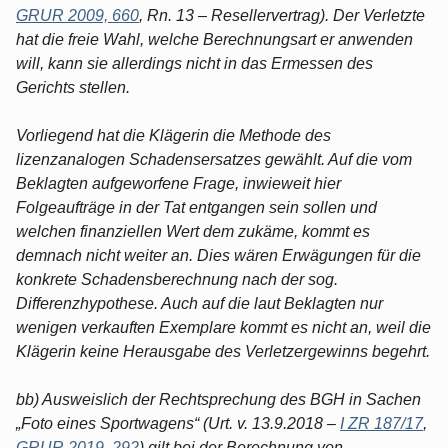
GRUR 2009, 660
, Rn. 13 – Resellervertrag). Der Verletzte
hat die freie Wahl, welche Berechnungsart er anwenden
will, kann sie allerdings nicht in das Ermessen des
Gerichts stellen.
Vorliegend hat die Klägerin die Methode des
lizenzanalogen Schadensersatzes gewählt. Auf die vom
Beklagten aufgeworfene Frage, inwieweit hier
Folgeaufträge in der Tat entgangen sein sollen und
welchen finanziellen Wert dem zukäme, kommt es
demnach nicht weiter an. Dies wären Erwägungen für die
konkrete Schadensberechnung nach der sog.
Differenzhypothese. Auch auf die laut Beklagten nur
wenigen verkauften Exemplare kommt es nicht an, weil die
Klägerin keine Herausgabe des Verletzergewinns begehrt.
bb) Ausweislich der Rechtsprechung des BGH in Sachen
„Foto eines Sportwagens“ (Urt. v. 13.9.2018 –
I ZR 187/17
,
GRUR 2019, 292
) gilt bei der Berechnung von