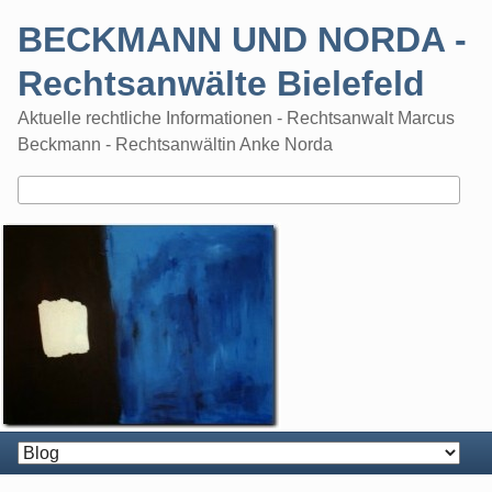
Skip
BECKMANN UND NORDA -
to
content
Rechtsanwälte Bielefeld
Aktuelle rechtliche Informationen - Rechtsanwalt Marcus
Beckmann - Rechtsanwältin Anke Norda