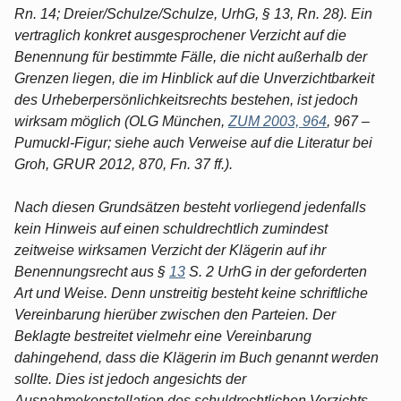
Rn. 14; Dreier/Schulze/Schulze, UrhG, § 13, Rn. 28). Ein
vertraglich konkret ausgesprochener Verzicht auf die
Benennung für bestimmte Fälle, die nicht außerhalb der
Grenzen liegen, die im Hinblick auf die Unverzichtbarkeit
des Urheberpersönlichkeitsrechts bestehen, ist jedoch
wirksam möglich (OLG München,
ZUM 2003, 964
, 967 –
Pumuckl-Figur; siehe auch Verweise auf die Literatur bei
Groh, GRUR 2012, 870, Fn. 37 ff.).
Nach diesen Grundsätzen besteht vorliegend jedenfalls
kein Hinweis auf einen schuldrechtlich zumindest
zeitweise wirksamen Verzicht der Klägerin auf ihr
Benennungsrecht aus §
13
S. 2 UrhG in der geforderten
Art und Weise. Denn unstreitig besteht keine schriftliche
Vereinbarung hierüber zwischen den Parteien. Der
Beklagte bestreitet vielmehr eine Vereinbarung
dahingehend, dass die Klägerin im Buch genannt werden
sollte. Dies ist jedoch angesichts der
Ausnahmekonstellation des schuldrechtlichen Verzichts